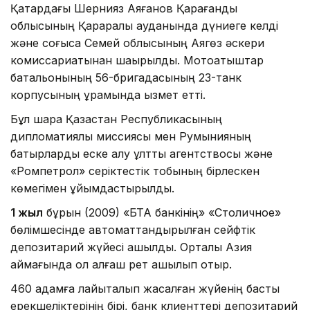
Қатардағы Шернияз Аяғанов Қарағанды
облысының Қарқаралы ауданында дүниеге келдi
және соғысқа Семей облысының Аягөз әскери
комиссариатынан шақырылды. Мотоатқыштар
батальонының 56-бригадасының 23-танк
корпусының құрамында қызмет етті.
Бұл шара Қазақстан Республикасының
дипломатиялық миссиясы мен Румынияның
батырларды еске алу ұлттық агентствосы және
«Ромпетрол» серіктестік тобының бірлескен
көмегімен ұйымдастырылды.
1 жыл
бұрын (2009) «БТА банкінің» «Столичное»
бөлімшесінде автоматтандырылған сейфтік
депозитарий жүйесі ашылды. Орталық Азия
аймағында ол алғаш рет ашылып отыр.
460 адамға лайықталып жасалған жүйенің басты
ерекшеліктерінің бірі, банк клиенттері депозитарий