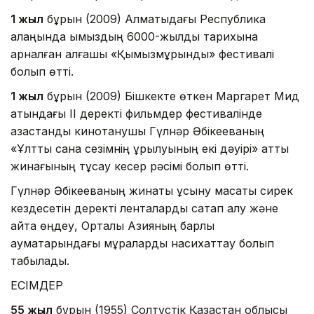
1 жыл
бұрын (2009) Алматыдағы Республика
алаңында қымыздың 6000-жылдық тарихына
арналған алғашқы «Қымызмұрындық» фестивалі
болып өтті.
1 жыл
бұрын (2009) Бішкекте өткен Маргарет Мид
атындағы ІІ деректі фильмдер фестивалінде
қазақстандық кинотанушы Гүлнәр Әбікееваның
«Ұлттық сана сезімнің құрылуының екі дәуірі» атты
жинағының тұсау кесер рәсімі болып өтті.
Гүлнәр Әбікееваның жинақты ұсыну мақсаты сирек
кездесетін деректі ленталарды сақтап қалу және
қайта өңдеу, Орталық Азияның барлық
аумақтарындағы мұраларды насихаттау болып
табылады.
ЕСІМДЕР
55 жыл
бұрын (1955) Солтүстік Қазақстан облысы