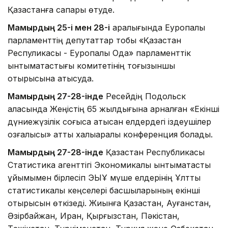
Қазақстанға сапары өтуде.
Мамырдың 25-і мен 28-і
аралығында Еуропалық
парламенттің депутаттар тобы «Қазақстан
Респуликасы - Еуропалық Одақ» парламенттік
ынтымақтастығы комитетінің тоғызыншы
отырысына қатысуда.
Мамырдың 27-28-інде
Ресейдің Подольск
қаласында Жеңістің 65 жылдығына арналған «Екінші
дүниежүзілік соғысқа қатысқан елдердегі іздеушілер
қозғалысы» атты халықаралық конференция болады.
Мамырдың 27-28-інде
Қазақстан Республикасы
Статистика агенттігі Экономикалық ынтымақтастық
ұйымымен бірлесіп ЭЫҰ мүше елдерінің Ұлттық
статистикалық кеңселері басшыларының екінші
отырысын өткізеді. Жиынға Қазақстан, Ауғанстан,
Әзірбайжан, Иран, Қырғызстан, Пәкістан,