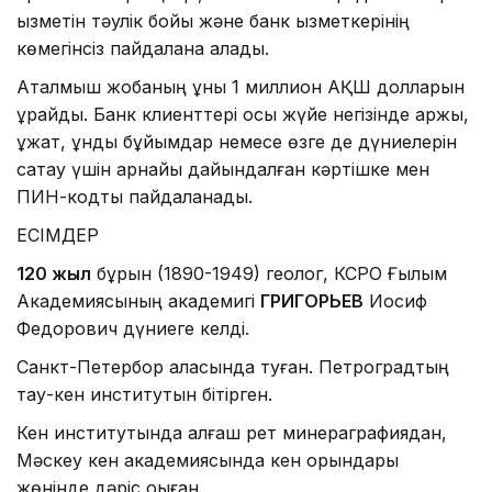
қызметін тәулік бойы және банк қызметкерінің
көмегінсіз пайдалана алады.
Аталмыш жобаның құны 1 миллион АҚШ долларын
құрайды. Банк клиенттері осы жүйе негізінде қаржы,
құжат, құнды бұйымдар немесе өзге де дүниелерін
сақтау үшін арнайы дайындалған кәртішке мен
ПИН-кодты пайдаланады.
ЕСІМДЕР
120 жыл
бұрын (1890-1949) геолог, КСРО Ғылым
Академиясының академигі
ГРИГОРЬЕВ
Иосиф
Федорович дүниеге келді.
Санкт-Петербор қаласында туған. Петроградтың
тау-кен институтын бітірген.
Кен институтында алғаш рет минераграфиядан,
Мәскеу кен академиясында кен орындары
жөнінде дәріс оқыған.