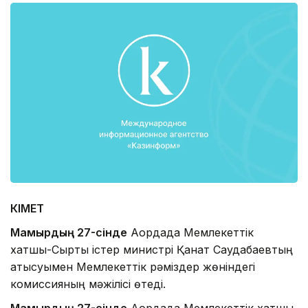
ҮКІМЕТ
Мамырдың 27-сінде
Ақордада Мемлекеттік
хатшы-Сыртқы істер министрі Қанат Саудабаевтың
қатысуымен Мемлекеттік рәміздер жөніндегі
комиссияның мәжілісі өтеді.
Мамырдың 27-сінде
Ақордада Мемлекеттік хатшы