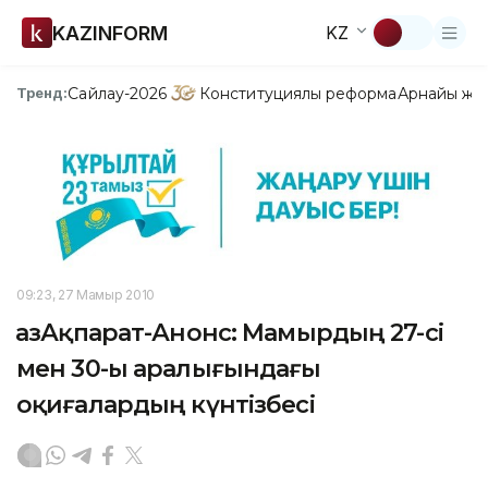
KAZINFORM
KZ
Сайлау-2026
Конституциялық реформа
Арнайы жо
Тренд:
09:23, 27 Мамыр 2010
ҚазАқпарат-Анонс: Мамырдың 27-сі
мен 30-ы аралығындағы
оқиғалардың күнтізбесі