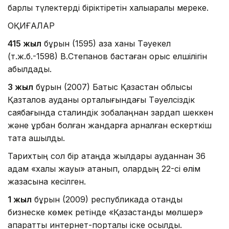
барлық түлектерді біріктіретін халықаралық мереке.
ОҚИҒАЛАР
415 жыл
бұрын (1595) қазақ ханы Тәуекел
(т.ж.б.-1598) В.Степанов бастаған орыс елшілігін
қабылдады.
3 жыл
бұрын (2007) Батыс Қазақстан облысы
Қазталов ауданы орталығындағы Тәуелсіздік
саябағында сталиндік зобалаңнан зардап шеккен
және құрбан болған жандарға арналған ескерткіш
тақта ашылды.
Тарихтың сол бір ақтаңдақ жылдары ауданнан 36
адам «халық жауы» атанып, олардың 22-сі өлім
жазасына кесілген.
1 жыл
бұрын (2009) республикада отандық
бизнеске көмек ретінде «Қазақстандық мөлшер»
ақпараттық интернет-порталы іске қосылды.