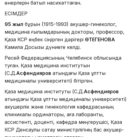
өнерлерін батыл насихаттаған.
ЕСІМДЕР
95 жыл
бұрын (1915-1993) акушер-гинеколог,
медицина ғылымдарының докторы, профессор,
Қазақ КСР еңбек сіңірген дәрігері
ӨТЕГЕНОВА
Камила Досқызы дүниеге келді.
Ресей Федерациясының Челябинск облысында
туған. Қазақ медицина институтын
(С.Д.
Асфендияров
атындағы Қазақ ұлттық
медициналық университеті) бітірген.
Қазақ медицина институты (С.Д.
Асфендияров
атындағы Қазақ ұлттық медициналық университеті)
акушерлік және гинекология кафедрасының
клиникалық ординаторы, аға лаборанты,
ассистенті, доценті, кафедра меңгерушісі, Қазақ
КСР Денсаулық сақтау министрлігінің бас акушер-