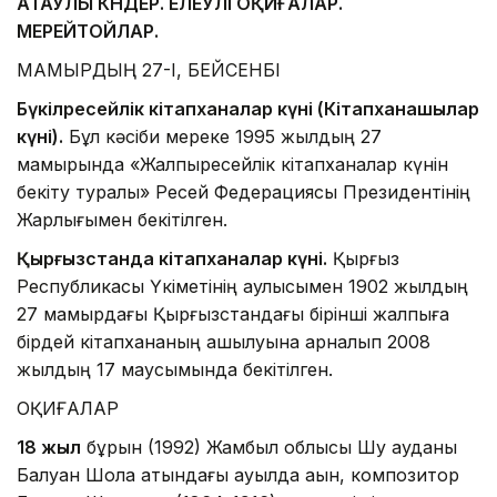
АТАУЛЫ КҮНДЕР. ЕЛЕУЛІ ОҚИҒАЛАР.
МЕРЕЙТОЙЛАР.
МАМЫРДЫҢ 27-І, БЕЙСЕНБІ
Бүкілресейлік кітапханалар күні (Кітапханашылар
күні).
Бұл кәсіби мереке 1995 жылдың 27
мамырында «Жалпыресейлік кітапханалар күнін
бекіту туралы» Ресей Федерациясы Президентінің
Жарлығымен бекітілген.
Қырғызстанда кітапханалар күні.
Қырғыз
Республикасы Үкіметінің қаулысымен 1902 жылдың
27 мамырдағы Қырғызстандағы бірінші жалпыға
бірдей кітапхананың ашылуына арналып 2008
жылдың 17 маусымында бекітілген.
ОҚИҒАЛАР
18 жыл
бұрын (1992) Жамбыл облысы Шу ауданы
Балуан Шолақ атындағы ауылда ақын, композитор