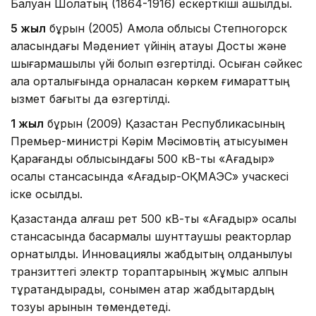
Балуан Шолақтың (1864-1916) ескерткіші ашылды.
5 жыл
бұрын (2005) Ақмола облысы Степногорск
қаласындағы Мәдениет үйінің атауы Достық және
шығармашылық үйі болып өзгертілді. Осыған сәйкес
қала орталығында орналасқан көркем ғимараттың
қызмет бағыты да өзгертілді.
1 жыл
бұрын (2009) Қазақстан Республикасының
Премьер-министрі Кәрім Мәсімовтің қатысуымен
Қарағанды облысындағы 500 кВ-тық «Ағадыр»
қосалқы стансасында «Ағадыр-ОҚМАЭС» учаскесі
іске қосылды.
Қазақстанда алғаш рет 500 кВ-тық «Ағадыр» қосалқы
стансасында басқармалы шунттаушы реакторлар
орнатылды. Инновациялық жабдықтың қолданылуы
транзиттегі электр тораптарының жұмыс қалпын
тұрақтандырады, сонымен қатар жабдықтардың
тозуы қарқынын төмендетеді.