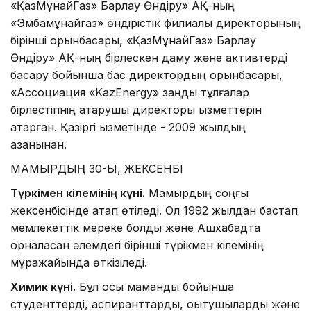
«ҚазМұнайГаз» Барлау Өндіру» АҚ-ның
«Эмбамұнайгаз» өндірістік филиалы директорының
бірінші орынбасары, «ҚазМұнайГаз» Барлау
Өндіру» АҚ-ның бірлескен даму және активтерді
басқару бойынша бас директордың орынбасары,
«Ассоциация «KazEnergy» заңды тұлғалар
бірлестігінің атқарушы директоры қызметтерін
атқарған. Қазіргі қызметінде - 2009 жылдың
қазанынан.
МАМЫРДЫҢ 30-Ы, ЖЕКСЕНБІ
Түркімен кілемінің күні.
Мамырдың соңғы
жексенбісінде атап өтіледі. Ол 1992 жылдан бастап
мемлекеттік мереке болды және Ашхабадта
орналасқан әлемдегі бірінші түрікмен кілемінің
мұражайында өткізіледі.
Химик күні.
Бұл осы мамандық бойынша
студенттерді, аспиранттарды, оқытушыларды және