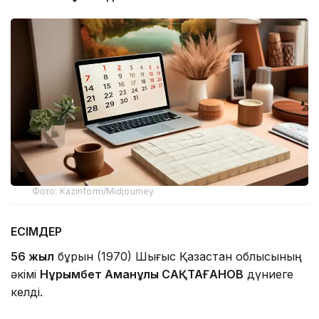
Фото: Kazinform/Midjourney
ЕСІМДЕР
56 жыл
бұрын (1970) Шығыс Қазақстан облысының
әкімі
Нұрымбет Аманұлы САҚТАҒАНОВ
дүниеге
келді.