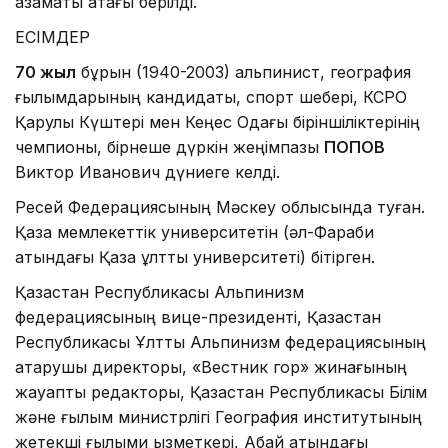
азаматы атағы берілді.
ЕСІМДЕР
70 жыл
бұрын (1940-2003) альпинист, география
ғылымдарының кандидаты, спорт шебері, КСРО
Қарулы Күштері мен Кеңес Одағы біріншіліктерінің
чемпионы, бірнеше дүркін жеңімпазы
ПОПОВ
Виктор Иванович дүниеге келді.
Ресей Федерациясының Мәскеу облысында туған.
Қазақ мемлекеттік университетін (әл-Фараби
атындағы Қазақ ұлттық университеті) бітірген.
Қазақстан Республикасы Альпинизм
федерациясының вице-президенті, Қазақстан
Республикасы Ұлттық Альпинизм федерациясының
атқарушы директоры, «Вестник гор» жинағының
жауапты редакторы, Қазақстан Республикасы Білім
және ғылым министрлігі География институтының
жетекші ғылыми қызметкері, Абай атындағы