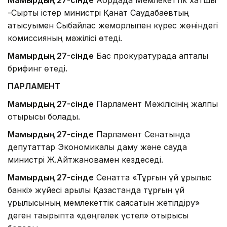
-Сыртқы істер министрі Қанат Саудабаевтың
қатысуымен Сыбайлас жемқорлықпен күрес жөніндегі
комиссияның мәжілісі өтеді.
Мамырдың 27-сінде
Бас прокуратурада апталық
брифинг өтеді.
ПАРЛАМЕНТ
Мамырдың 27-сінде
Парламент Мәжілісінің жалпы
отырысы болады.
Мамырдың 27-сінде
Парламент Сенатында
депутаттар Экономикалық даму және сауда
министрі Ж.Айтжановамен кездеседі.
Мамырдың 27-сінде
Сенатта «Тұрғын үй құрылыс
банкі» жүйесі арқылы Қазақстанда тұрғын үй
құрылысының мемлекеттік саясатын жетілдіру»
деген тақырыпта «дөңгелек үстел» отырысы