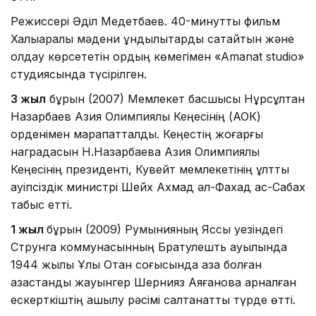
Режиссері Әділ Медетбаев. 40-минуттық фильм
Халықаралық мәдени құндылықтарды сақтайтын және
қолдау көрсететін қордың көмегімен «Amanat studio»
студиясында түсірілген.
3 жыл
бұрын (2007) Мемлекет басшысы Нұрсұлтан
Назарбаев Азия Олимпиялық Кеңесінің (АОК)
орденімен марапатталды. Кеңестің жоғарғы
наградасын Н.Назарбаевқа Азия Олимпиялық
Кеңесінің президенті, Кувейт мемлекетінің ұлттық
қауіпсіздік министрі Шейх Ахмад әл-Фахад ас-Сабах
табыс етті.
1 жыл
бұрын (2009) Румынияның Яссы уезіндегі
Струнга коммунасынның Братулешть ауылында
1944 жылы Ұлы Отан соғысында қаза болған
қазақстандық жауынгер Шернияз Аяғановқа арналған
ескерткіштің ашылу рәсімі салтанатты түрде өтті.