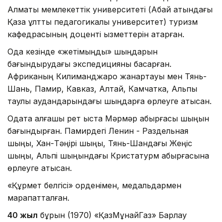
Алматы мемлекеттік университеті (Абай атындағы
Қазақ ұлттық педагогикалық университет) туризм
кафедрасының доценті қызметтерін атқарған.
Одақ кезінде «жетімыңдық» шыңдарын
бағындырудағы экспедицияны басқарған.
Африканың Килиманджаро жанартауы мен Тянь-
Шань, Памир, Кавказ, Алтай, Камчатка, Альпы
таулы аудандарындағы шыңдарға өрлеуге қатысқан.
Одақта алғашқы рет қыста Мәрмәр қабырғасы шыңын
бағындырған. Памирдегі Ленин - Раздельная
шыңы, Хан-Тәңірі шыңы, Тянь-Шандағы Жеңіс
шыңы, Альпі шыңындағы Кристатурм қабырғасына
өрлеуге қатысқан.
«Құрмет белгісі» орденімен, медальдармен
марапатталған.
40 жыл
бұрын (1970) «ҚазМұнайГаз» Барлау