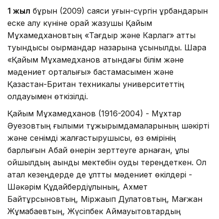
1 жыл
бұрын (2009) саяси қуғын-сүргін құрбандарын
еске алу күніне орай жазушы Қайым
Мұхамедхановтың «Тағдыр және Карлаг» атты
туындысы оқырмандар назарына ұсынылды. Шара
«Қайым Мұхамедханов атындағы білім және
мәдениет орталығы» бастамасымен және
Қазақстан-Британ техникалық университеттің
қолдауымен өткізілді.
Қайым Мұхамедханов (1916-2004) - Мұхтар
Әуезовтың ғылыми тұжырымдамаларының шәкірті
және сенімді жалғастырушысы, өз өмірінің
барлығын Абай өнерін зерттеуге арнаған, ұлы
ойшылдың ақындық мектебін оқуды тереңдеткен. Ол
қатал кезеңдерде де ұлттық мәдениет өкілдері -
Шәкәрім Құдайбердіұлының, Ахмет
Байтұрсыновтың, Міржақып Дулатовтың, Мағжан
Жұмабаевтың, Жүсіпбек Аймауытовтардың