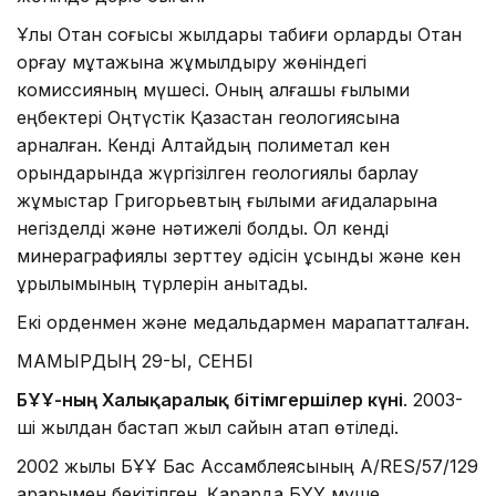
Ұлы Отан соғысы жылдары табиғи қорларды Отан
қорғау мұқтажына жұмылдыру жөніндегі
комиссияның мүшесі. Оның алғашқы ғылыми
еңбектері Оңтүстік Қазақстан геологиясына
арналған. Кенді Алтайдың полиметал кен
орындарында жүргізілген геологиялық барлау
жұмыстар Григорьевтың ғылыми қағидаларына
негізделді және нәтижелі болды. Ол кенді
минераграфиялық зерттеу әдісін ұсынды және кен
құрылымының түрлерін анықтады.
Екі орденмен және медальдармен марапатталған.
МАМЫРДЫҢ 29-Ы, СЕНБІ
БҰҰ-ның Халықаралық бітімгершілер күні
. 2003-
ші жылдан бастап жыл сайын атап өтіледі.
2002 жылы БҰҰ Бас Ассамблеясының A/RES/57/129
қарарымен бекітілген. Қарарда БҰҰ мүше