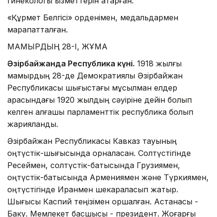
гинекологы қызметтерін атқарған.
«Құрмет Белгісі» орденімен, медальдармен
марапатталған.
МАМЫРДЫҢ 28-І, ЖҰМА
Әзірбайжанда Республика күні.
1918 жылғы
мамырдың 28-де Демократиялық Әзірбайжан
Республикасы шығыстағы мұсылман елдер
арасындағы 1920 жылдың сәуіріне дейін болып
келген алғашқы парламенттік республика болып
жарияланды.
Әзірбайжан Республикасы Кавказ тауының
оңтүстік-шығысында орналасқан. Солтүстігінде
Ресеймен, солтүстік-батысында Грузиямен,
оңтүстік-батысында Армениямен және Түркиямен,
оңтүстігінде Иранмен шекараласып жатыр.
Шығысы Каспий теңізімен қоршалған. Астанасы -
Баку. Мемлекет басшысы - президент. Жоғарғы