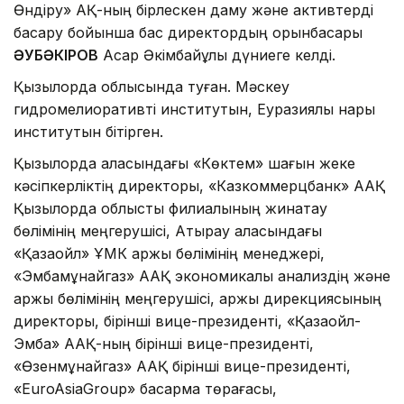
Өндіру» АҚ-ның бірлескен даму және активтерді
басқару бойынша бас директордың орынбасары
ӘУБӘКІРОВ
Асқар Әкімбайұлы дүниеге келді.
Қызылорда облысында туған. Мәскеу
гидромелиоративті институтын, Еуразиялық нарық
институтын бітірген.
Қызылорда қаласындағы «Көктем» шағын жеке
кәсіпкерліктің директоры, «Казкоммерцбанк» ААҚ
Қызылорда облыстық филиалының жинақтау
бөлімінің меңгерушісі, Атырау қаласындағы
«Қазақойл» ҰМК қаржы бөлімінің менеджері,
«Эмбамұнайгаз» ААҚ экономикалық анализдің және
қаржы бөлімінің меңгерушісі, қаржы дирекциясының
директоры, бірінші вице-президенті, «Қазақойл-
Эмба» ААҚ-ның бірінші вице-президенті,
«Өзенмұнайгаз» ААҚ бірінші вице-президенті,
«EuroAsiaGroup» басқарма төрағасы,