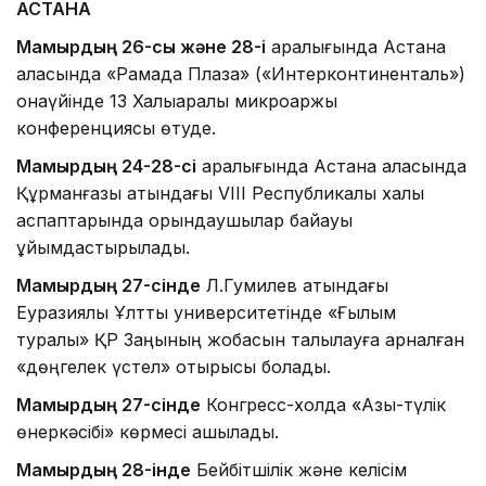
АСТАНА
Мамырдың 26-сы және 28-і
аралығында Астана
қаласында «Рамада Плаза» («Интерконтиненталь»)
қонақүйінде 13 Халықаралық микроқаржы
конференциясы өтуде.
Мамырдың 24-28-сі
аралығында Астана қаласында
Құрманғазы атындағы VIII Республикалық халық
аспаптарында орындаушылар байқауы
ұйымдастырылады.
Мамырдың 27-сінде
Л.Гумилев атындағы
Еуразиялық Ұлттық университетінде «Ғылым
туралы» ҚР Заңының жобасын талқылауға арналған
«дөңгелек үстел» отырысы болады.
Мамырдың 27-сінде
Конгресс-холда «Азық-түлік
өнеркәсібі» көрмесі ашылады.
Мамырдың 28-інде
Бейбітшілік және келісім