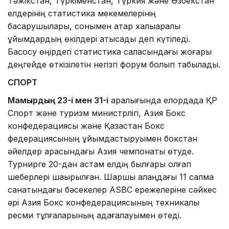
Тәжікстан, Түркіменстан, Түркия және Өзбекстан
елдерінің статистика мекемелерінің
басқарушылары, сонымен қатар халықаралық
ұйымдардың өкілдері қатысады деп күтіледі.
Басқосу өңірдегі статистика саласындағы жоғары
деңгейде өткізілетін негізгі форум болып табылады.
СПОРТ
Мамырдың 23-і мен 31-і
аралығында елордада ҚР
Спорт және туризм министрлігі, Азия Бокс
конфедерациясы және Қазақстан Бокс
федерациясының ұйымдастыруымен бокстан
әйелдер арасындағы Азия чемпонаты өтуде.
Турнирге 20-дан астам елдің былғары қолғап
шеберлері шақырылған. Шаршы алаңдағы 11 салмақ
санатындағы бәсекелер ASBC ережелеріне сәйкес
әрі Азия Бокс конфедерациясының техникалық
ресми тұлғаларының қадағалауымен өтеді.