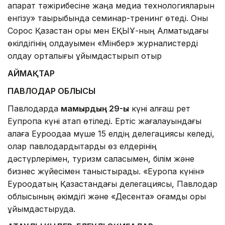
ақпарат тәжірибесіне жаңа медиа технологияларын
енгізу» тақырыбында семинар-тренинг өтеді. Оны
Сорос Қазақстан қоры мен ЕҚЫҰ-ның Алматыдағы
өкілдігінің қолдауымен «Мінбер» журналистерді
қолдау орталығы ұйымдастырып отыр
АЙМАҚТАР
ПАВЛОДАР ОБЛЫСЫ
Павлодарда
мамырдың 29-ы
күні алғаш рет
Еупропа күні атап өтіледі. Ертіс жағалауындағы
қалаға Еуроодаққа мүше 15 елдің делегациясы келеді,
олар павлодардықтарды өз елдерінің
дәстүрлерімен, туризм саласымен, білім және
бизнес жүйесімен таныстырады. «Еуропа күнін»
Еуроодақтың Қазақстандағы делегациясы, Павлодар
облысының әкімдігі және «Десента» қоғамдық қоры
ұйымдастыруда.