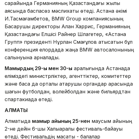
сарайында Германияның Қазақстандағы жылы
аясында баспасөз мәслихаты өтеді. Астана әкімі
И.Тасмағамбетов, BMW Group компаниясының
Басқарушы директоры Алан Харрис, Германияның
Қазақстандағы Елшісі Райнер Шлагетер, «Астана
Групп» президенті Нұрлан Смағұлов қатысатын бұл
конференция елордада жаңа BMW автосалонының
салынуына арналады.
Мамырдың 29-ы мен 30-ы
аралығында Астанада
еліміздегі министрліктер, агенттіктер, комитеттер
және басқа да орталық атқарушы органдар арасында
шағын футболдан, волейболдан және бильярдтан
спартакиада өтеді.
АЛМАТЫ
Алматыда
мамыр айының 25-нен
маусым айының
2-не дейін 6-шы Халықаралық фестиваль-байқауы
өтеді. Фестивальдің мақсаты - балалар