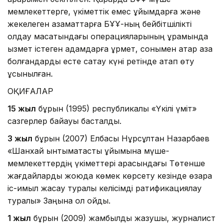
мемлекеттерге, үкіметтік емес ұйымдарға және
жекелеген азаматтарға БҰҰ-ның бейбітшілікті
қолдау мақсатындағы операцияларының құрамында
қызмет істеген адамдарға құрмет, сонымен қатар қаза
болғандарды есте сақтау күні ретінде атап өту
ұсынылған.
ОҚИҒАЛАР
15 жыл
бұрын (1995) республикалық «Үкілі үміт»
сазгерлер байқауы басталды.
3 жыл
бұрын (2007) Елбасы Нұрсұлтан Назарбаев
«Шанхай ынтымақтастық ұйымына мүше-
мемлекеттердің үкіметтері арасындағы Төтенше
жағдайларды жоюда көмек көрсету кезінде өзара
іс-қимыл жасау туралы келісімді ратификациялау
туралы» Заңына қол қойды.
1 жыл
бұрын (2009) жамбылдық жазушы, журналист