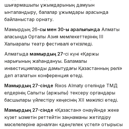
шығармашылық ұжымдарының дамуын
ынталандыру, балалар ұжымдары арасында
байланыстар орнату.
Мамырдың 26
-
сы мен 30-ы аралығында
Алматы
қаласында Орталық Азия мемлекеттерінің ІІІ
Халықаралық театр фестивалі өткізіледі.
Алматыда
мамырдың 27-
сі күні «Қаржы
нарығының жаһандануы. Баламалы
инвестицияларды дамытудағы Қазақстанның рөлі»
деп аталатын конференция өтеді.
Мамырдың 27-сінде
Rixos Almaty отелінде ТМД
елдерінің Салықтық (қаржылық) тексеру органдары
басшылары үйлестіру кеңесінің ХІІ мәжілісі өтеді.
Мамырдың 27-сінде
«Қазақстан» қонақүйінде жеке
күзет қызметін реттейтін заңнаманы жетілдіру
мәселелеріне арналған «дөңгелек үстел» отырысы