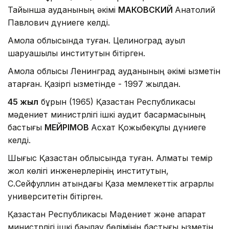
Тайынша ауданының әкімі
МАКОВСКИЙ
Анатолий
Павлович дүниеге келді.
Ақмола облысында туған. Целиноград ауыл
шаруашылық институтын бітірген.
Ақмола облысы Ленинград ауданының әкiмi қызметін
атқарған. Қазіргі қызметінде - 1997 жылдан.
45 жыл
бұрын (1965) Қазақстан Республикасы
мәдениет министрлігі ішкі аудит басқармасының
бастығы
МЕЙРІМОВ
Асхат Қожыбекұлы дүниеге
келді.
Шығыс Қазақстан облысында туған. Алматы темір
жол көлігі инженерлерінің институтын,
С.Сейфуллин атындағы Қазақ мемлекеттік аграрлық
университетін бітірген.
Қазақстан Республикасы Мәдениет және ақпарат
министрлігі ішкі бақылау бөлімінің бастығы қызметін