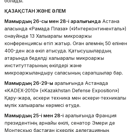
болады.
ҚАЗАҚСТАН ЖӘНЕ ӘЛЕМ
Мамырдың 26-сы мен 28-і аралығында
Астана
қаласында «Рамада Плаза» («Интерконтиненталь»)
қонақүйінде 13 Халықаралық микроқаржы
конференциясы өтіп жатыр. Оған әлемнің 50 елінен
400-ден аса өкіл қатысуда. Қатысушылардың
қатарында беделді халықаралық микроқаржы
институттарының өкілдері және
микроқаржыландыру саласының сарапшылар бар.
Мамырдың 26-29-ы
аралығында Астанада
«KADEX-2010» («Kazakhstan Defense Exposition»)
Қару-жарақ, әскери техника мен әскери-техникалық
мүлік халықаралық көрмесі өтуде.
Мамырдың 25-і мен 28-і
аралығында Франция
президентінің арнайы өкілі, сенатор Эмери де
Монтескью бастаған іскерлік делегацияның