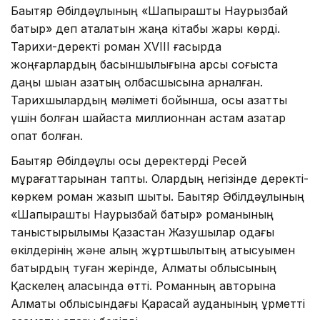
Бақытяр Әбілдәұлының «Шапырашты Наурызбай
батыр» деп аталатын жаңа кітабы жарық көрді.
Тарихи-деректі роман XVIII ғасырда
жоңғарлардың басқыншылығына қарсы соғыста
даңқы шыққан қазақтың қолбасшысына арналған.
Тарихшылардың мәліметі бойынша, осы азаттық
үшін болған шайқаста миллионнан астам қазақтар
опат болған.
Бақытяр Әбілдәұлы осы деректерді Ресей
мұрағаттарынан тапты. Олардың негізінде деректі-
көркем роман жазып шықты. Бақытяр Әбілдәұлының
«Шапырашты Наурызбай батыр» романының
таныстырылымы Қазақстан Жазушылар одағы
өкілдерінің және қалың жұртшылықтың қатысуымен
батырдың туған жерінде, Алматы облысының
Қаскелең қаласында өтті. Романның авторына
Алматы облысындағы Қарасай ауданының құрметті