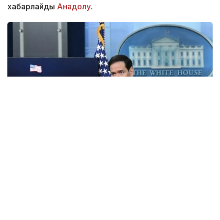
хабарлайды
Анадолу
.
Фото: Анадолу
АҚШ Мемлекеттік хатшысы Марко Рубио Орта дәліз
деп те аталатын Транскаспий сауда бағыты
бойындағы жеке сектор инвестицияларына қолдау
көрсететін Транскаспий бастамасы қорының
құрылғанын мәлімдеді.