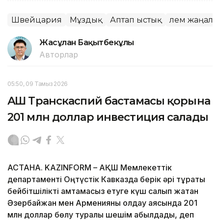
Швейцария
Мұздық
Аптап ыстық
Әлем жаңал
Жасұлан Бақытбекұлы
Авторлар
05:50, 09 Тамыз 2026
АҚШ Транскаспий бастамасы қорына
201 млн доллар инвестиция салады
АСТАНА. KAZINFORM – АҚШ Мемлекеттік
департаменті Оңтүстік Кавказда берік әрі тұрақты
бейбітшілікті қамтамасыз етуге күш салып жатқан
Әзербайжан мен Арменияны қолдау аясында 201
млн доллар бөлу туралы шешім қабылдады, деп