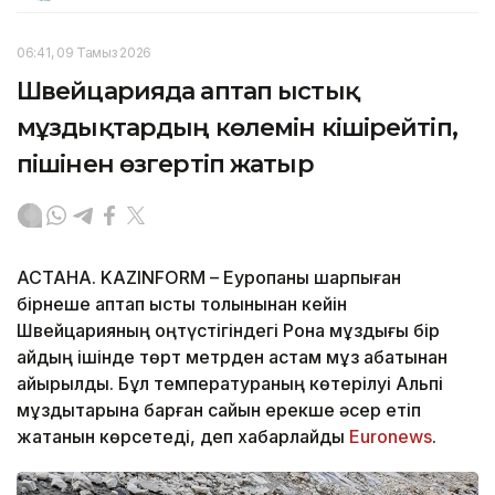
06:41, 09 Тамыз 2026
Швейцарияда аптап ыстық
мұздықтардың көлемін кішірейтіп,
пішінен өзгертіп жатыр
АСТАНА. KAZINFORM – Еуропаны шарпыған
бірнеше аптап ыстық толқынынан кейін
Швейцарияның оңтүстігіндегі Рона мұздығы бір
айдың ішінде төрт метрден астам мұз қабатынан
айырылды. Бұл температураның көтерілуі Альпі
мұздықтарына барған сайын ерекше әсер етіп
жатқанын көрсетеді, деп хабарлайды
Еuronews
.