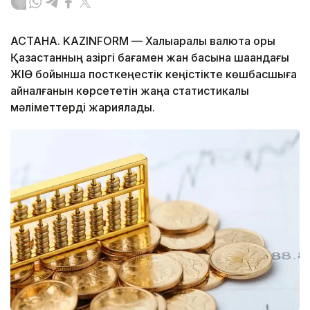
АСТАНА. KAZINFORM — Халықаралық валюта қоры
Қазақстанның қазіргі бағамен жан басына шаққандағы
ЖІӨ бойынша посткеңестік кеңістікте көшбасшыға
айналғанын көрсететін жаңа статистикалық
мәліметтерді жариялады.