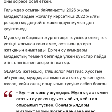
оны әсіресе осал еткен.
Ғалымдар осыған байланысты 2026 жылы
мұздықтардың жоғалту көрсеткіші 2022 жылғы
рекордтық деңгейге жақындауы мүмкін деп
қауіптенеді.
Мұздықты бақылап жүрген зерттеушілер оның тек
үстіңгі жағынан ғана емес, астынан да еріп
жатқанын анықтады. Еріген су ағындары
мұздықтың төменгі бөлігінде үлкен қуыстар пайда
етіп, оны ішінен әлсіретіп жатыр.
GLAMOS жетекшісі, гляциолог Маттиас Хусстың
айтуынша, мұздық астымен ағатын су үлкен қуыс
жасап, кейін оның опырылып түсуіне себеп болған.
– Бұл – опырылу шұңқыры. Мұздық астымен
ағатын су үлкен қуысты ойып, кейін ол
опырылып түскен. Соңғы жылдары
мұздықтардың жоғарыдан ғана емес,