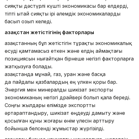
сияқты дәстүрлі күшті экономикасы бар елдерді,
тіпті Қытай сияқты ірі әлемдік экономикаларды
басып озып келеді.
Қазақстан жетістігінің факторлары
Қазақстанның бұл жетістігін тұрақты экономикалық
өсуді қамтамасыз еткен және елдің аймақтағы
позициясын нығайтқан бірнеше негізгі факторларға
жатқызуға болады.
Қазақстанда мұнай, газ, уран және басқа
да пайдалы қазбалардың ең үлкен қоры бар.
Энергия мен минералды шикізат экспорты
экономиканың негізгі драйвері болып қала береді.
Соңғы жылдары елімізде экспортты
әртараптандыру, шикізат өңдеуді дамыту және
қосылған құны жоғары өнім үлесін арттыру
бойынша белсенді жұмыстар жүргізілді.