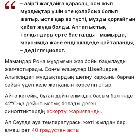
– Қазіргі жағдайға қарасақ, осы жыл
мұздықтар үшін өте қолайсыз болып
жатыр. Қыста қар аз түсті, мұзды қорғайтын
қабат жұқа болды. Аптап ыстық
толқындары ерте басталды – мамырда,
маусымда және енді шілдеде қайталанды,
– деді гляциолог.
Мамандар Рона мұздығын жаз бойы бақылауды
жалғастырады. Соңғы өлшеулер Швейцария
Альпісіндегі мұздықтардың шегіну қарқыны барған
сайын үдеп келе жатқанын көрсетіп отыр.
Айта кетейік, бұған дейін еліміздің басым бөлігінде
42°C-қа дейінгі ыстық болады деген
синоптиктердің
ескертуі жарияланды
.
Ал Сеулде ауа температурасы жеті жылдан бері
алғаш рет
40 градустан асты
.