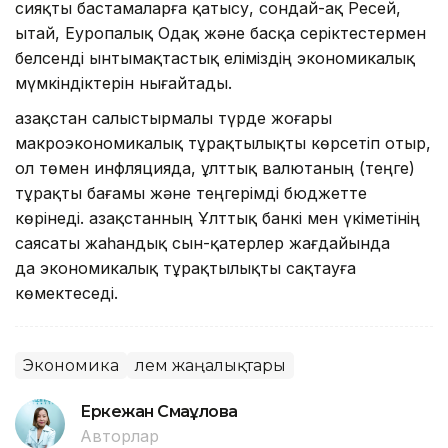
сияқты бастамаларға қатысу, сондай-ақ Ресей,
Қытай, Еуропалық Одақ және басқа серіктестермен
белсенді ынтымақтастық еліміздің экономикалық
мүмкіндіктерін нығайтады.
Қазақстан салыстырмалы түрде жоғары
макроэкономикалық тұрақтылықты көрсетіп отыр,
ол төмен инфляцияда, ұлттық валютаның (теңге)
тұрақты бағамы және теңгерімді бюджетте
көрінеді. Қазақстанның Ұлттық банкі мен үкіметінің
саясаты жаһандық сын-қатерлер жағдайында
да экономикалық тұрақтылықты сақтауға
көмектеседі.
Экономика
Әлем жаңалықтары
Еркежан Смағұлова
Авторлар