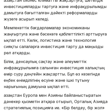
Қазақстан бизнес климатты жақсартуға, шетелдік
инвестицияларды тартуға және инфрақұрылымды
дамытуға бағытталған дәйекті реформаларды
жүзеге асырып келеді.
Мемлекеттік бағдарламалар экономиканы
жаңғыртуға және бәсекеге қабілеттілікті арттыруға
ықпал етті. Көлік, логистика және технология
сияқты салаларға инвестиция тарту да маңызды
рөл атқарды.
Білім, денсаулық сақтау және әлеуметтік
инфрақұрылымға салынған инвестиция халықтың
өмір сүру деңгейін жақсартты. Бұл өз кезегінде
еңбек өнімділігінің өсуіне және ішкі тұтыну
нарығының дамуына ықпал етті.
Қазақстан Еуропа мен Азияны байланыстыратын
дәнекер қызметін атқара отырып, Орталық Азияда
стратегиялық позицияға ие. «Бір белдеу, бір жол»