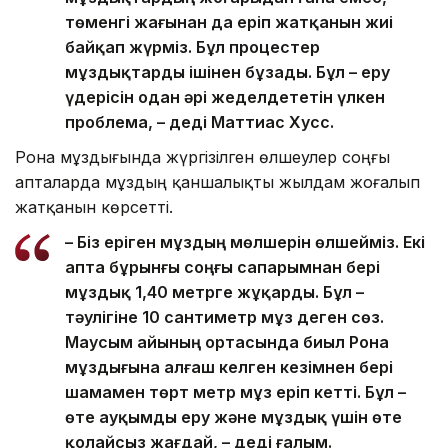
төменгі жағынан да еріп жатқанын жиі
байқап жүрміз. Бұл процестер
мұздықтарды ішінен бұзады. Бұл – еру
үдерісін одан әрі жеделдететін үлкен
проблема, – деді Маттиас Хусс.
Рона мұздығында жүргізілген өлшеулер соңғы
апталарда мұздың қаншалықты жылдам жоғалып
жатқанын көрсетті.
– Біз еріген мұздың мөлшерін өлшейміз. Екі
апта бұрынғы соңғы сапарымнан бері
мұздық 1,40 метрге жұқарды. Бұл –
тәулігіне 10 сантиметр мұз деген сөз.
Маусым айының ортасында биыл Рона
мұздығына алғаш келген кезімнен бері
шамамен төрт метр мұз еріп кетті. Бұл –
өте ауқымды еру және мұздық үшін өте
қолайсыз жағдай, – деді ғалым.