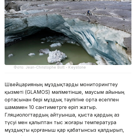
Фото: Jean-Christophe Bott - Keystone
Швейцарияның мұздықтарды мониторингтеу
қызметі (GLAMOS) мәліметінше, маусым айының
ортасынан бері мұздық тәулігіне орта есеппен
шамамен 10 сантиметрге еріп жатыр.
Гляциологтардың айтуынша, қыста қардың аз
түсуі мен қалыптан тыс жоғары температура
мұздықты қорғаныш қар қабатынсыз қалдырып,