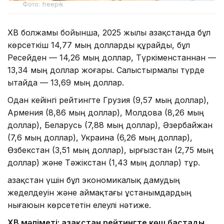
Фото: freepik
ХВҚ болжамы бойынша, 2025 жылы Қазақстанда бұл
көрсеткіш 14,77 мың долларды құрайды, бұл
Ресейден — 14,26 мың доллар, Түркіменстаннан —
13,34 мың доллар жоғары. Салыстырмалы түрде
Қытайда — 13,69 мың доллар.
Одан кейінгі рейтингте Грузия (9,57 мың доллар),
Армения (8,86 мың доллар), Молдова (8,26 мың
доллар), Беларусь (7,88 мың доллар), Әзербайжан
(7,6 мың доллар), Украина (6,26 мың доллар),
Өзбекстан (3,51 мың доллар), Қырғызстан (2,75 мың
доллар) және Тәжікстан (1,43 мың доллар) тұр.
Қазақстан үшін бұл экономикалық дамудың
жеделдеуін және аймақтағы ұстанымдардың
нығаюын көрсететін елеулі нәтиже.
ХВҚ мәліметі: Қазақстан рейтингте көш бастады