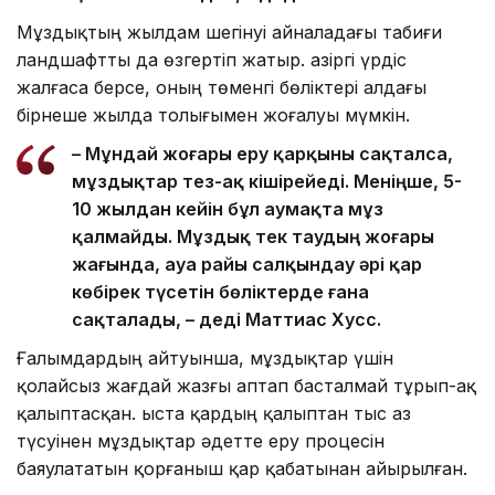
Мұздықтың жылдам шегінуі айналадағы табиғи
ландшафтты да өзгертіп жатыр. Қазіргі үрдіс
жалғаса берсе, оның төменгі бөліктері алдағы
бірнеше жылда толығымен жоғалуы мүмкін.
– Мұндай жоғары еру қарқыны сақталса,
мұздықтар тез-ақ кішірейеді. Меніңше, 5-
10 жылдан кейін бұл аумақта мұз
қалмайды. Мұздық тек таудың жоғары
жағында, ауа райы салқындау әрі қар
көбірек түсетін бөліктерде ғана
сақталады, – деді Маттиас Хусс.
Ғалымдардың айтуынша, мұздықтар үшін
қолайсыз жағдай жазғы аптап басталмай тұрып-ақ
қалыптасқан. Қыста қардың қалыптан тыс аз
түсуінен мұздықтар әдетте еру процесін
баяулататын қорғаныш қар қабатынан айырылған.