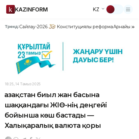
KAZINFORM
KZ
Сайлау-2026
Конституциялық реформа
Арнайы жо
Тренд:
18:25, 14 Тамыз 2025
Қазақстан биыл жан басына
шаққандағы ЖІӨ-нің деңгейі
бойынша көш бастады —
Халықаралық валюта қоры