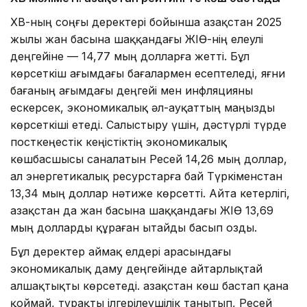
ХВҚ-ның соңғы деректері бойынша Қазақстан 2025
жылы жан басына шаққандағы ЖІӨ-нің елеулі
деңгейіне — 14,77 мың долларға жетті. Бұл
көрсеткіш ағымдағы бағалармен есептеледі, яғни
бағаның ағымдағы деңгейі мен инфляцияны
ескерсек, экономикалық әл-ауқаттың маңызды
көрсеткіші етеді. Салыстыру үшін, дәстүрлі түрде
посткеңестік кеңістіктің экономикалық
көшбасшысы саналатын Ресей 14,26 мың доллар,
ал энергетикалық ресурстарға бай Түркіменстан
13,34 мың доллар нәтиже көрсетті. Айта кетерлігі,
Қазақстан да жан басына шаққандағы ЖІӨ 13,69
мың долларды құраған Қытайды басып озды.
Бұл деректер аймақ елдері арасындағы
экономикалық даму деңгейінде айтарлықтай
алшақтықты көрсетеді. Қазақстан көш бастап қана
қоймай, тұрақты ілгерілеушілік танытып, Ресей