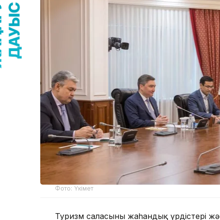
Фото: Үкімет
Туризм саласының жаһандық үрдістері жә