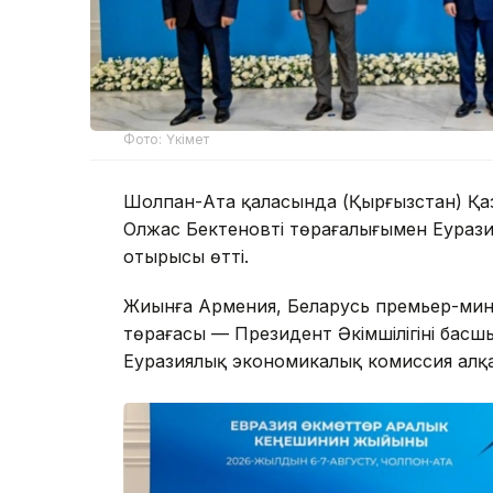
Фото: Үкімет
Шолпан-Ата қаласында (Қырғызстан) Қа
Олжас Бектеновтің төрағалығымен Еурази
отырысы өтті.
Жиынға Армения, Беларусь премьер-мини
төрағасы — Президент Әкімшілігінің басш
Еуразиялық экономикалық комиссия алқа