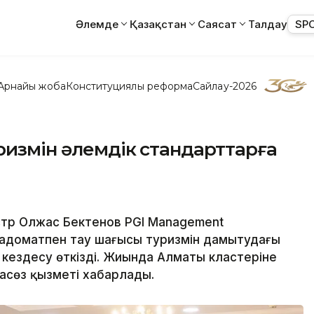
Әлемде
Қазақстан
Саясат
Талдау
SP
Арнайы жоба
Конституциялық реформа
Сайлау-2026
уризмін әлемдік стандарттарға
тр Олжас Бектенов PGI Management
адоматпен тау шаңғысы туризмін дамытудағы
ездесу өткізді. Жиында Алматы кластеріне
аспасөз қызметі хабарлады.