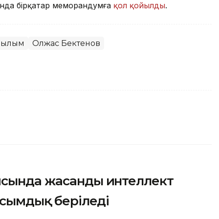
ында бірқатар меморандумға
қол қойылды
.
рылым
Олжас Бектенов
ясында жасанды интеллект
асымдық беріледі