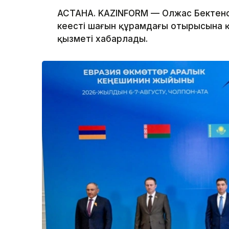
АСТАНА. KAZINFORM — Олжас Бектено
кеңестің шағын құрамдағы отырысына қ
қызметі хабарлады.