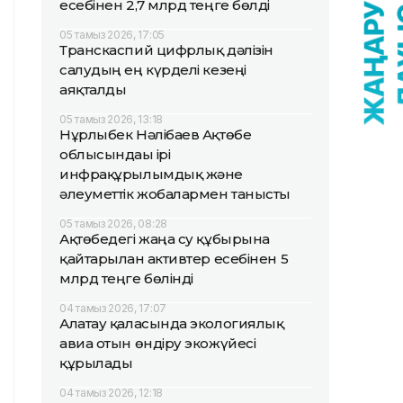
есебінен 2,7 млрд теңге бөлді
05 тамыз 2026, 17:05
Транскаспий цифрлық дәлізін
салудың ең күрделі кезеңі
аяқталды
05 тамыз 2026, 13:18
Нұрлыбек Нәлібаев Ақтөбе
облысындағы ірі
инфрақұрылымдық және
әлеуметтік жобалармен танысты
05 тамыз 2026, 08:28
Ақтөбедегі жаңа су құбырына
қайтарылған активтер есебінен 5
млрд теңге бөлінді
04 тамыз 2026, 17:07
Алатау қаласында экологиялық
авиа отын өндіру экожүйесі
құрылады
04 тамыз 2026, 12:18