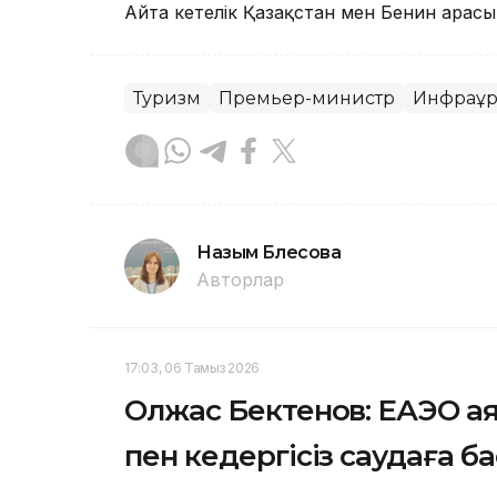
Айта кетелік Қазақстан мен Бенин арас
Туризм
Премьер-министр
Инфрақұ
Назым Бөлесова
Авторлар
17:03, 06 Тамыз 2026
Олжас Бектенов: ЕАЭО а
пен кедергісіз саудаға б