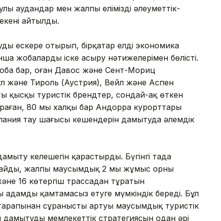
улы аудандар мен жалпы еліміздің әлеуметтік-
екені айтылды.
ды ескере отырып, бірқатар елдің экономика
а жобаларды іске асыру нәтижелерімен бөлісті.
 жоба бар, оған Давос және Сент-Мориц
л және Тироль (Аустрия), Вейл және Аспен
ы қысқы туристік брендтер, сондай-ақ өткен
раған, 80 мың халқы бар Андорра курорттары
пания тау шаңғысы кешендерін дамытуда әлемдік
дамыту келешегін қарастырды. Бүгінгі таңда
райды, жалпы маусымдық 2 мың жұмыс орны
не 16 көтергіш трассадан тұратын
 адамды қамтамасыз етуге мүмкіндік береді. Бұл
тарапынан сұраныстың артуы маусымдық туристік
н дамытудың мемлекеттік стратегиясын одан әрі