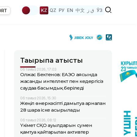
KZ
QZ
РУ
EN
中文
ق ز
ЎЗ
ORT
Тақырыпқа қатысты
06 тамыз 2026, 17:03
Олжас Бектенов: ЕАЭО аясында
жасанды интеллект пен кедергісіз
саудаға басымдық беріледі
06 тамыз 2026, 15:30
Жеңіл өнеркәсіпті дамытуға арналған
28 шара іске асырылады
06 тамыз 2026, 08:12
Үкімет СҚО ауылдарын сумен
қамтуға қайтарылған активтер