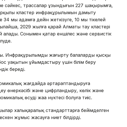
сіне сәйкес, трассалар ұзындығын 227 шақырымға,
у арқылы кластер инфрақұрылымын дамыту
е 34 мың адамға дейін жеткізуге, 10 мың тікелей
ылайша, 2029 жылға қарай Алматы тау кластері
й алады. Сонымен қатар еншілес және сервистік
луде.
ды. Инфрақұрылымды жаңғырту балалардың қысқы
 бос уақытын ұйымдастыру үшін білім беру
дік береді.
номикалық жағдайда әртараптандыруға
ңдеу өнеркәсібі және цифрландыру, көлік және
икалық өсудің жаңа нүктесі болуға тиіс.
ылар халықаралық стандарттарға бейімделген
скен жұмыс жасауға ниет білдірді.