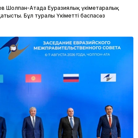
в Шолпан-Атада Еуразиялық үкіметаралық
атысты. Бұл туралы Үкіметтің баспасөз