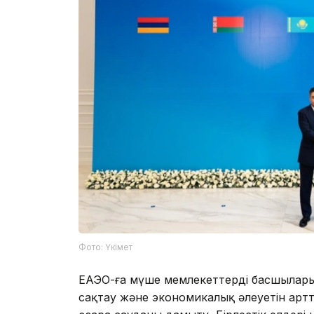
Фото: Үкімет
ЕАЭО-ға мүше мемлекеттердің басшылар
сақтау және экономикалық әлеуетін артт