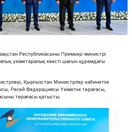
зақстан Республикасының Премьер-министрі
ялық үкіметаралық кеңестің шағын құрамдағы
стрлері, Қырғызстан Министрлер кабинетінің
ысы, Ресей Федерациясы Үкіметінің төрағасы,
сының төрағасы қатысты.