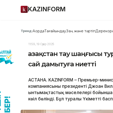
KAZINFORM
Ақорда
Тағайындау
Заң және тәртіп
Дерекқор
Тренд:
11:59, 19 Сәуір 2025
Қазақстан тау шаңғысы т
сай дамытуға ниетті
АСТАНА. KAZINFORM – Премьер-минис
компаниясының президенті Джоан Вил
ынтымақтастық мәселелері бойынша к
көңіл бөлінді. Бұл туралы Үкіметтің б