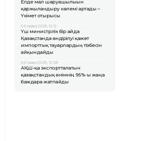
Елде мал шаруашылығын
қаржыландыру көлемі артады –
Үкімет отырысы
04 тамыз 2026, 12:12
Үш министрлік бір айда
Қазақстанда өндірілуі қажет
импорттық тауарлардың тізбесін
айқындайды
04 тамыз 2026, 12:08
АҚШ-қа экспортталатын
қазақстандық өнімнің 95%-ы жаңа
баждарға жатпайды