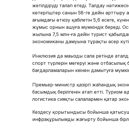
жетілдіруді талап етеді. Талдау нәтиже
көтергіштер санын 58-ге дейін арттыр
ағымдағы өткізу қабілетін 5,6 есеге, күнін
жұмыс орнын ашуға мүмкіндік береді. Ос
жылына 7,5 млн-ға дейін турист қабылда
экономиканың дамуына тұрақты әсер күті
Инклюзия да маңызды сала ретінде атал
спорт түрлерін меңгеруі және отбасылық
бағдарламаларын кеңінен дамытуға мүмкін
Премьер-министр қазіргі жаһандық эко
басымдық берілгенін атап өтті. Туризм ө
логистика сияқты салалармен қатар эконом
Кездесу қорытындысы бойынша қатысуш
инфрақұрылымды жаңғырту бойынша бірле