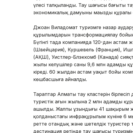
үлесі талқыланды. Тау шаңғысы бағыты та
экономикалық дамуының маңызды құралы 
Джоан Виладомат туризмге назар аудару
құрылымдарын трансформациялау бойынш
Бүгінгі таңда компанияда 120-дан астам
(Швейцария), Куршевель (Франция), Ишг
(АҚШ), Уистлер-Блэккомб (Канада) сияқт
жылы келушілер саны 9,6 млн адамды құ
кіреді. 60 жылдан астам уақыт бойы ком
көшбасшыға айналды.
Тараптар Алматы тау кластерін бірлесіп 
туристік ағын жылына 2 млн адамды құ
ашылды. Жалпы ұзындығы 41 шақырым жә
қолданыстағы инфрақұрылым күніне 6 мың
ретте отандық және шетелдік туристер 
дестинация ретінде тау шаңғысы туризмі