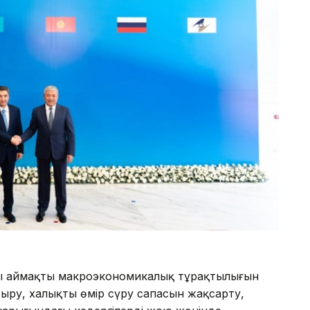
ы аймақтың макроэкономикалық тұрақтылығын
ыру, халықтың өмір сүру сапасын жақсарту,