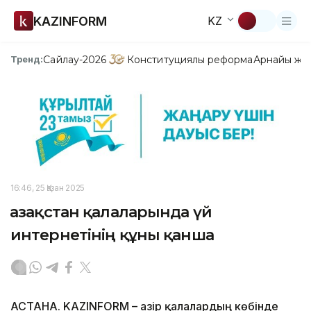
KAZINFORM
KZ
Сайлау-2026
Конституциялық реформа
Арнайы жо
Тренд:
16:46, 25 Қазан 2025
Қазақстан қалаларында үй
интернетінің құны қанша
АСТАНА. KAZINFORM – Қазір қалалардың көбінде