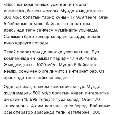
«Beeline» компаниясы ұсынған интернет
қызметінің бағасы жоғары. Мұнда жылдамдығы
300 мб/с болатын тариф құны – 17 999 теңге. Оған
5 байланыс нөмірін, байланыс операторы
арасында тегін сөйлесу мүмкіндігін ұсынады.
Сонымен бірге телеарналарды қосады, онлайн
кино қарауға болады.
Теле2 операторы да алысқа ұзап кетпеді. Бұл
компанияда ең қымбат тариф - 17 490 теңге.
Жылдамдығы - 1000 мб/с. Мұнда 6 байланыс
нөмірі, сонымен бірге лимитсіз интернет бар. Өз
арасында тегін сөйлесе алады.
Одан әрі Қазақтелеком компаниясы тұр. Мұнда
жылдамдығы 500 мб/с болатын үйдегі интернетке
ай сайын 16 999 төлеуге тура келеді. Оған 170
телеарнаны, 4 сим-картаны қоса береді. Байланыс
осы оператор арасында тегін, өзгелеріне 1000