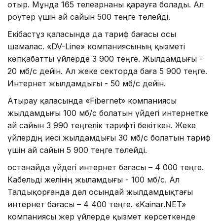
отыр. Мұнда 165 телеарнаны қарауға болады. Ал
роутер үшін ай сайын 500 теңге төлейді.
Екібастұз қаласында да тариф бағасы осы
шамалас. «DV-Line» компаниясының қызметі
көпқабатты үйлерде 3 900 теңге. Жылдамдығы -
20 мб/с дейін. Ал жеке секторда баға 5 900 теңге.
Интернет жылдамдығы - 50 мб/с дейін.
Атырау қаласында «Fibernet» компаниясы
жылдамдығы 100 мб/с болатын үйдегі интернетке
ай сайын 3 990 теңгелік тарифті бекіткен. Жеке
үйлердің иесі жылдамдығы 30 мб/с болатын тариф
үшін ай сайын 5 900 теңге төлейді.
Қостанайда үйдегі интернет бағасы – 4 000 теңге.
Кабельді желінің жыламдығы - 100 мб/с. Ал
Талдықорғанда дәл осындай жылдамдықтағы
интернет бағасы – 4 400 теңге. «Kainar.NET»
компаниясы жер үйлерде қызмет көрсеткенде