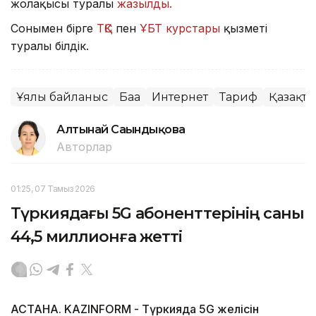
жолақысы туралы
жазылды.
Сонымен бірге
ТҚС
пен
ҰБТ курстары
қызметі
туралы білдік.
Ұялы байланыс
Баға
Интернет
Тариф
Қазақт
Алтынай Сағындықова
Авторлар
01:25, 07 Тамыз 2026
Түркиядағы 5G абоненттерінің саны
44,5 миллионға жетті
АСТАНА. KAZINFORM - Түркияда 5G желісін