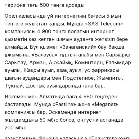
тарифке тағы 500 теңге қосады.
Орал қаласында үй интернетінің бағасы 5 мың
теңгеге жуықтап қалды. Мұнда «SAS Telecom»
компаниясы 4 900 теңге болатын интернет
қызметін кез келген шағын ауданға жеткізіп бере
алмайды. Бұл қызмет «Зачаганский» бау-бақша
ұжымына, «Балауса» тұрғын алабы мен Сарыарқа,
Сарытау, Арман, Ақжайық, Коминтерн, Ғалымдар
ауылы, Жақсы ауыл, Қазақ ауыл, Құс фаррикасы
шағын аудандары мен Подстепное, Жымпиты,
Түкпай, Достық ауылдарында ғана бар.
Өскемен мен Алматыда баға 4 990 теңгеден
басталады. Мұнда «Fastline» және «Meganet»
компаниясы бар. Өскеменде интернет
жылдамдығы 50 мб/с болса, оңтүстік астанада -
200 мб/с.
Қазақстанның бірнеше қаласында «Транстелеком»