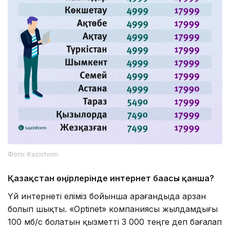
Фото: Kazinform
Қазақстан өңірлерінде интернет бағасы қанша?
Үй интернеті еліміз бойынша Қарағандыда арзан
болып шықты. «Optinet» компаниясы жылдамдығы
100 мб/с болатын қызметті 3 000 теңге деп бағалап