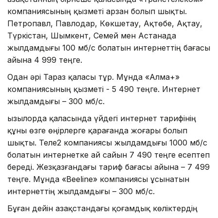
компаниясының қызметі арзан болып шықты.
Петропавл, Павлодар, Көкшетау, Ақтөбе, Ақтау,
Түркістан, Шымкент, Семей мен Астанада
жылдамдығы 100 мб/с болатын интернеттің бағасы
айына 4 999 теңге.
Одан әрі Тараз қаласы тұр. Мұнда «Алма+»
компаниясының қызметі - 5 490 теңге. Интернет
жылдамдығы – 300 мб/с.
Қызылорда қаласында үйдегі интернет тарифінің
құны өзге өңірлерге қарағанда жоғары болып
шықты. Теле2 компаниясы жылдамдығы 1000 мб/с
болатын интернетке ай сайын 7 490 теңге есептеп
береді. Жезқазғандағы тариф бағасы айына – 7 499
теңге. Мұнда «Beeline» компаниясы ұсынатын
интернеттің жылдамдығы – 300 мб/с.
Бұған дейін Қазақстандағы қоғамдық көліктердің