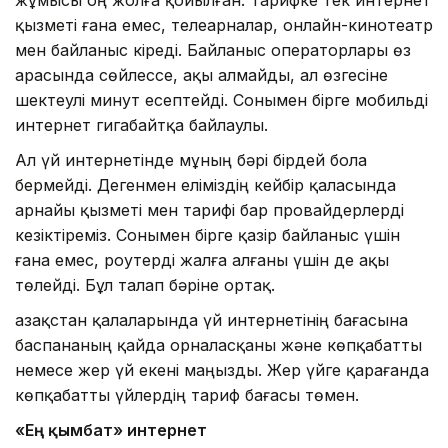
жұмысы оң жолға қойылған. Тарифке тек интернет
қызметі ғана емес, телеарналар, онлайн-кинотеатр
мен байланыс кіреді. Байланыс операторлары өз
арасында сөйлессе, ақы алмайды, ал өзгесіне
шектеулі минут есептейді. Сонымен бірге мобильді
интернет гигабайтқа байлаулы.
Ал үй интернетінде мұның бәрі бірдей бола
бермейді. Дегенмен еліміздің кейбір қаласында
арнайы қызметі мен тарифі бар провайдерлерді
кезіктіреміз. Сонымен бірге қазір байланыс үшін
ғана емес, роутерді жалға алғаны үшін де ақы
төлейді. Бұл талап бәріне ортақ.
Қазақстан қалаларында үй интернетінің бағасына
баспананың қайда орналасқаны және көпқабатты
немесе жер үй екені маңызды. Жер үйге қарағанда
көпқабатты үйлердің тариф бағасы төмен.
«Ең қымбат» интернет