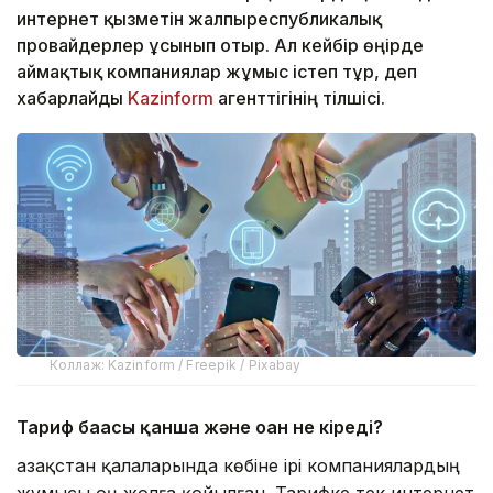
интернет қызметін жалпыреспубликалық
провайдерлер ұсынып отыр. Ал кейбір өңірде
аймақтық компаниялар жұмыс істеп тұр, деп
хабарлайды
Kazinform
агенттігінің тілшісі.
Коллаж: Kazinform / Freepik / Pixabay
Тариф бағасы қанша және оған не кіреді?
Қазақстан қалаларында көбіне ірі компаниялардың