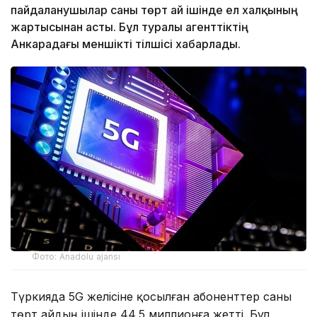
пайдаланушылар саны төрт ай ішінде ел халқының
жартысынан асты. Бұл туралы агенттіктің
Анкарадағы меншікті тілшісі хабарлады.
Фото: Anadolu ajansı
Түркияда 5G желісіне қосылған абоненттер саны
төрт айдың ішінде 44,5 миллионға жетті. Бұл