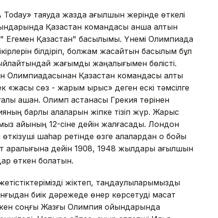
 Today» таяуда жазда ағылшын же­рінде өткелі
ындарында Қазақстан командасы қанша алтын
 Егемен Қазақстан" басылымы. Үнемі Олимпиада
кір­лерін білдіріп, болжам жасайтын басылым бұл
сыйлайтындай жағымды жаңа­лығымен бөлісті.
Олимпиадасынан Қа­зақ­стан командасы алты
ек «жақсы сөз - жарым ырыс» деген ескі тәмсілге
йға­лы қашан. Олимп астанасы Грекия төрі­нен
яның барлық қала­ларын жіпке тізіп жүр. Жарыс
ыз айы­­­ның 12-сіне дейін жалғасады. Лондон
өткізуші шаһар ретінде өзге қалалардан оқ бойы
уақыт аралығына дейін 1908, 1948 жылдары ағылшын
дар өткен болатын.
етістіктерімізді жіктеп, таңдау­лы­ларымызды
нғыдан биік дәрежеде өнер көрсетуді мақсат
өткен соңғы Жазғы Олимпия ойындарында