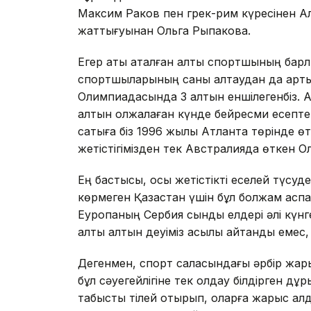
Максим Раков пен грек-рим кү­ре­сінен Алма
жаттығуынан Ольга Рыпакова.
Егер аты аталған алты спортшының барлығ
спортшыларының саны алтаудан да артық 
Олимпиадасында 3 алтын еншілегенбіз. 
алтын олжалаған күнде бейресми есепте 24
саты­ға біз 1996 жылы Атланта төрінде ө
жетістігімізден тек Австралияда өткен Ол
Ең бастысы, осы жетістікті еселей түсу
көрмеген Қазақстан үшін бұл болжам аспа
Еуропаның Сербия сынды елдері әлі күнг
алты алтын деуіміз асылық айтқандық емес
Дегенмен, спорт саласындағы әрбір жар
бұл сәуегейлігіне тек қолдау білдірген д
табысты тілей отырып, оларға жарыс алдын