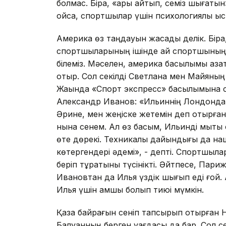
болмас. Бірақ, «арық айтып, семіз шығат
қойса, спортшылар үшін психо­логиялық қыс
Америка өз таңдауын жасады делік. Бірақ,
спортшыларының ішінде қай спортшының ал
білеміз. Мәселен, америка басылымы қаза
отыр. Сол секілді Светлана мен Майяның
Жақында «Спорт экспресс» басылымына сұх
Александр Иванов: «Ильиннің Лондонда же
Әри­не, мен жеңіске жетемін деп отыр­ғаны
нына сенем. Ал өз басым, Ильинді мық­т
өте дөрекі. Техни­ка­лық дайын­дығы да на
көтергендері әдемі», - депті. Спортшыла
беріп тұратыны түсінікті. Әйтпесе, Пар
Ивановтан да Илья үздік шығып еді ғой. Ал
Илья үшін қамшы болып тиюі мүмкін.
Қазақ байрағын сеніп тапсырып отыр­ған
Балуанның берген уағдасы да бар. Сол сек