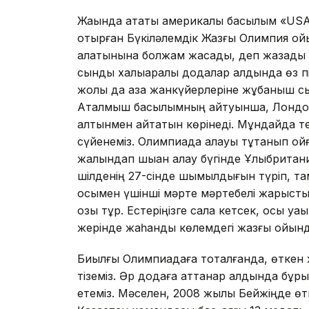
Жақында атақты америкалық басылым «USA
отырған Бүкіләлемдік Жазғы Олимпия ой
алатынына болжам жасады, деп жазады "
сынды халықаралық додалар алдында өз пі­
жолы да қазақ жанкүйерлеріне жұбаныш 
Аталмыш басылымның айтуынша, Лондон 
алтынмен қайта­тын көрінеді. Мұндайда т
сү­йе­неміз. Олимпиада алауы тұ­та­нып қо
жалындап шыққан алау бүгінде Ұлы­британи
шілденің 27-сінде шы­мылдығын түріп, там
осы­мен үшінші мәрте мәртебелі жарысты 
озық тұр. Естеріңізге сала кетсек, осы 
жерінде жаһан­дық көлемдегі жазғы ойын
Биылғы Олимпиадаға тоқталғанда, өткен ж
тіземіз. Әр додаға аттанар алдында бұры
етеміз. Мәселен, 2008 жылы Бейжіңде 