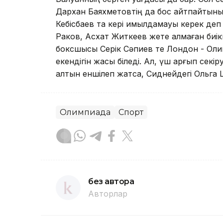
Дархан Баяхметовтің да бос қайтпайтынын
Кебіс­баев та кері қимылдамауы керек д
Раков, Асхат Житкеев жете алмаған биікке 
боксшысы Серік Сәпиев те Лондон - Ол
екендігін жақсы біледі. Ал, үш қарғып се
алтын еншілеп жатса, Сиднейдегі Ольга Ши
Олимпиада
Спорт
без автора
Авторлар