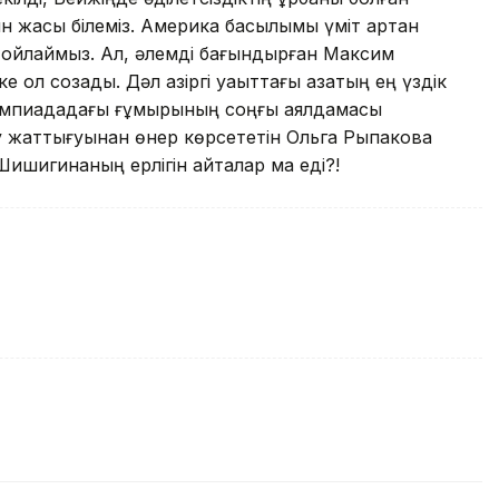
 жақсы білеміз. Америка басылымы үміт артқан
еп ойлаймыз. Ал, әлемді бағындырған Максим
қол созады. Дәл қазіргі уақыттағы қазақтың ең үздік
импиададағы ғұмырының соңғы аялдамасы
кіру жаттығуынан өнер көрсе­тетін Ольга Рыпакова
шигинаның ер­лі­гін қайталар ма еді?!