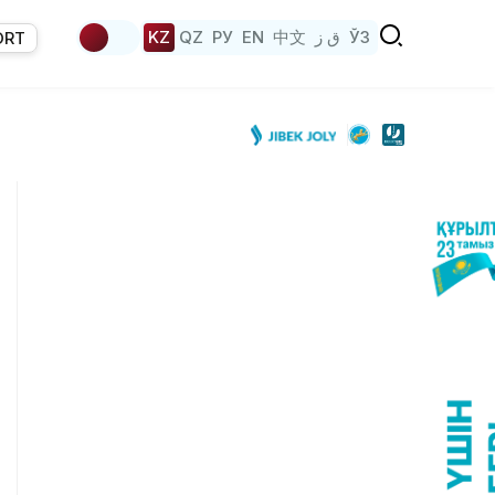
KZ
QZ
РУ
EN
中文
ق ز
ЎЗ
ORT