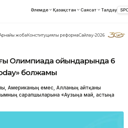
Әлемде
Қазақстан
Саясат
Талдау
SP
Арнайы жоба
Конституциялық реформа
Сайлау-2026
зғы Олимпиада ойындарында 6
Today» болжамы
ылы, Американың емес, Алланың айтқаны
лымның сарапшыларына «Аузыңа май, астыңа