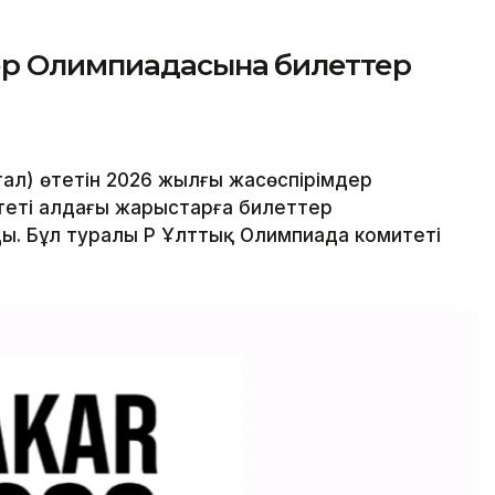
ер Олимпиадасына билеттер
ал) өтетін 2026 жылғы жасөспірімдер
еті алдағы жарыстарға билеттер
. Бұл туралы ҚР Ұлттық Олимпиада комитеті