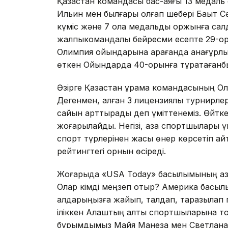
Қазақстан командасы бас-аяғы 13 медаль ен
Ильин мен былғары қолғап шебері Бақыт Сә
күміс және 7 қола медальды қор­жынға сал
жалпыкомандалық бейресми есеп­те 29-ор
Олимпия ойындарына қарағанда анағұрлым
өткен Ойындарда 40-орынға тұрақтағанб
Әзірге Қазақстан құрама команда­сы­ның 
Дегенмен, қалған 3 ли­­цен­зиялық турн
сайын арттырады деп үміттенеміз. Өйтке
жоғарылайды. Негізі, қазақ спортшылары 
спорт түрлерінен жақсы өнер көр­сетіп қай
рейтингтегі орнын өсіреді.
Жоғарыда «USA Today» басылымы­ның қазақ
Олар кімді меңзеп отыр? Америка басылым
алдарыңызға жайып, талдап, таразылап 
ілік­кен Алаштың алты спортшыларына тоқ­
бұрымдымыз Майя Манеза мен Све­т­лана