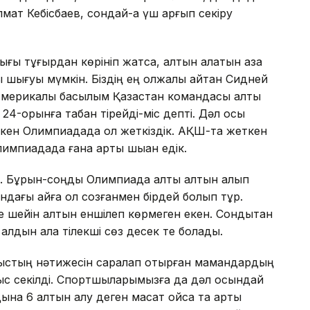
т Кебісбаев, сондай-ақ үш қар­­­ғып секіру
ы тұғырдан көрініп жатса, алтын алатын қазақ
шығуы мүмкін. Біздің ең олжалы қайтқан Сидней
Америкалық басылым Қазақстан командасы алты
-ор­ын­­ға табан тірейді-міс депті. Дәл осы
ткен Олимпиадада қол жеткіздік. АҚШ-та жеткен
импиадада ғана артық шыққан едік.
де. Бұрын-соңды Олимпиада алты алтын алып
ндағы айға қол созғанмен бірдей болып тұр.
е шейін алтын еншілеп көрмеген екен. Сондықтан
, алдын ала тілекші сөз десек те болады.
ыстың нәтижесін саралап отырған ма­мандардың
ұрыс секілді. Спортшы­лары­мызға да дәл осындай
а 6 алтын алу де­ген мақсат қойсақ та артық