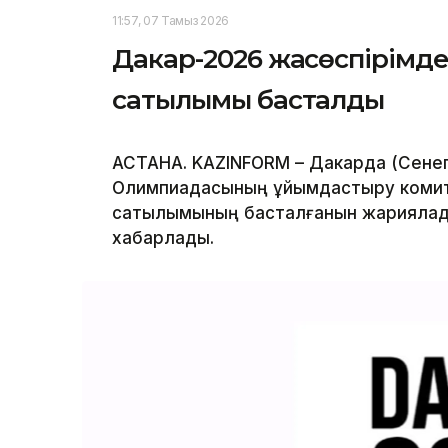
11:57, 07 Тамыз 2026
Дакар-2026 жасөспірімд
сатылымы басталды
АСТАНА. KAZINFORM – Дакарда (Сенег
Олимпиадасының ұйымдастыру комит
сатылымының басталғанын жариялады
хабарлады.