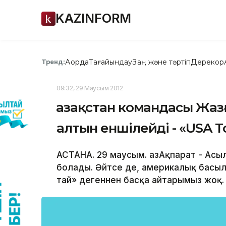
KAZINFORM
Ақорда
Тағайындау
Заң және тәртіп
Дерекқор
Тренд:
09:32, 29 Маусым 2012
Қазақстан командасы Жа
алтын еншілейді - «USA 
АСТАНА. 29 маусым. ҚазАқпарат - Ас
болады. Әйтсе де, америкалық басы
тай» дегеннен басқа айтарымыз жоқ.