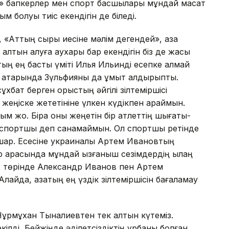
ын» бапкерлер мен спорт басшылары мұндай мақ­сат
ым болуы тиіс екендігін де біледі.
 «Аттың сыры иесіне мәлім дегендей», қазақ
тын алуға қаухары бар екендігін біз де жақсы
қтың ең басты үміті Илья Ильинді есепке алмай
 қата­рында Зүльфияны да ұмыт қалдырыпты.
бат берген орыстың әйгілі зілтеміршісі
ңіске же­те­тініне үлкен күдікпен қарай­мын.
м жоқ. Бірақ оны жеңетін бір атлеттің шы­ға­ты­
ы спортшы деп санамаймын. Ол спортшы ретінде
шар. Есесіне украи­на­лық Артем Ива­новтың
р арасында мұндай қыз­ғаныш сезімдердің қылаң
иж төрінде Александр Иванов пен Артем
айда, қа­зақтың ең үздік зілтеміршісін бағаламау
 Нұрмұхан Тыналиевтен тек алтын күтеміз.
ілді, Бейжіңде әділетсіздіктің құрбаны болған