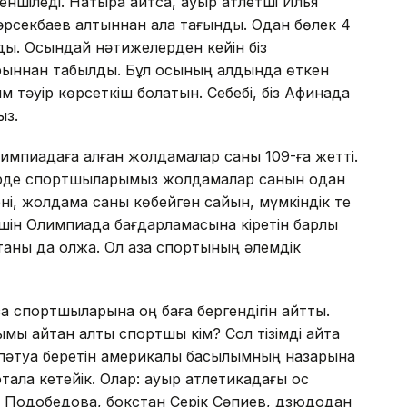
шіледі. Нақ­тырақ айтсақ, ауыр атлетші Илья
р­сек­баев алтыннан алқа тағынды. Одан бөлек 4
дық. Осындай нәтижелерден кейін біз
ыннан табылдық. Бұл осы­ның алдында өткен
 тәуір көрсеткіш болатын. Себебі, біз Афинада
ыз.
Олимпиадаға алған жолдамалар саны 109-ға жетті.
ирлерде спортшыларымыз жолдамалар санын одан
ні, жолдама саны көбейген сайын, мүмкіндік те
үшін Олимпиада бағдарламасына кіретін барлық
тқаны да олжа. Ол қазақ спор­тының әлемдік
 спортшыларына оң баға бер­гендігін айттық.
ы айтқан алты спортшы кім? Сол тізімді қайта
пәтуа беретін америкалық басылымның назарына
та­ла кетейік. Олар: ауыр атлетикадағы қос
 Подобедова, бокстан Серік Сәпиев, дзюдодан