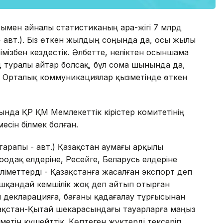
сымен айналы статистиканың ара-жігі 7 млрд
 - авт.). Біз өткен жылдың соңында да, осы жылы
рімізбен кездестік. Әлбетте, неліктен осыншама
д туралы айтар болсақ, бұл сома шынында да,
в Орталық коммуникациялар қызметінде өткен
нда ҚР ҚМ Мемлекеттік кірістер комитетінің
есін білмек болған.
тарапы - авт.) Қазақстан аумағы арқылы
оодақ елдеріне, Ресейге, Беларусь елдеріне
әліметтерді - Қазақстанға жасалған экспорт деп
 ешқандай кемшілік жоқ деп айтып отырған
 декларацияға, бағаны қадағалау тұрғысынан
азақстан-Қытай шекарасындағы тауарларға маңыз
метін күшейттік. Көптеген жүктерді тексеріп