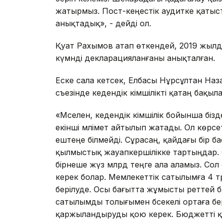
жатырмыз. Пост-кеңестік аудитке қатыс
анықтадық», - дейді ол.
Қуат Рахымов атап өткендей, 2019 жылд
күмәнді декларацияланғаны анықталған.
Еске сала кетсек, Елбасы Нұрсұлтан Наз
съезінде кедендік әкімшілікті қатаң бақы
«Мәселен, кедендік әкімшілік бойынша біз
екінші мәлімет айтылып жатады. Ол көрс
ештеңе білмейді. Сұрасаң, қайдағы бір б
қылмыстық жауапкершілікке тартыңдар. 
бірнеше жүз млрд теңге ала аламыз. Сол
керек болар. Мемлекеттік сатылымға 4 тр
берілуде. Осы бағытта жұмысты реттей б
сатылымды толығымен бәсекелі ортаға бе
қаржыландыруды қою керек. Бюджетті қ