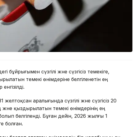
і бұйрығымен сүзгілі және сүзгісіз темекіге,
рылатын темекі өнімдеріне белгіленетін ең
енгізілді.
1 желтоқсан аралығында сүзгілі және сүзгісіз 20
 және қыздырылатын темекі өнімдерінің ең
олып белгіленді. Бұған дейін, 2026 жылғы 1
е болған.