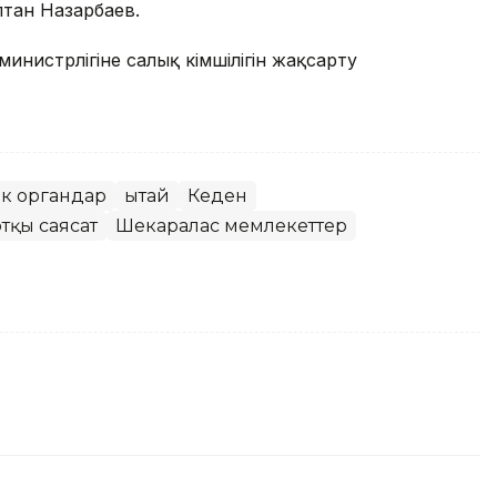
лтан Назарбаев.
инистрлігіне салық әкімшілігін жақсарту
ік органдар
Қытай
Кеден
тқы саясат
Шекаралас мемлекеттер