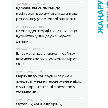
04 тамыз 2026, 20:04
Қарағанды облысында
кәсіпорындар аумағында алғаш
рет сайлау учаскелері ашылды
04 тамыз 2026, 16:55
Респонденттердің 72,3%-ы жаңа
Құрылтай үшін дауыс беруге
дайын
03 тамыз 2026, 12:34
Ел аумағында учаскелік сайлау
комиссиялары жұмысына кірісті -
ОСК
01 тамыз 2026, 19:22
Партиялар сайлаушылармен
жүздесті: мектептерде және өндіріс
орындарында өзекті мәселелер
талқыланды
01 тамыз 2026, 13:50
Орталық Азия елдерінің