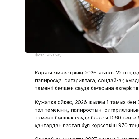
Фото: Pixabay
Қаржы министрінің 2026 жылғы 22 шілдедег
папиросқа, сигариллаға, сондай-ақ қызды
төменгі бөлшек сауда бағасына өзгерістер 
Құжатқа сәйкес, 2026 жылғы 1 тамыз бен 3
тал темекінің, папиростың, сигарилланың
төменгі бөлшек сауда бағасы 1060 теңге б
қаңтардан бастап бұл көрсеткіш 970 теңг