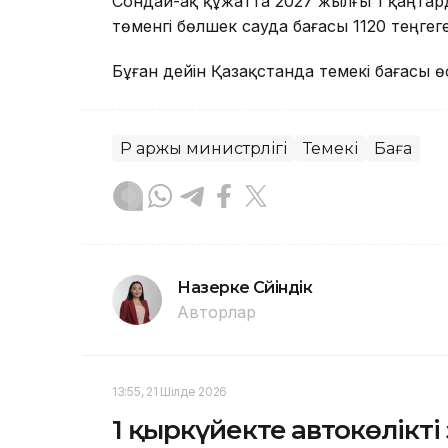
Сондай-ақ құжатта 2027 жылғы 1 қаңтард
төменгі бөлшек сауда бағасы 1120 теңгеге
Бұған дейін Қазақстанда темекі бағасы ө
ҚР Қаржы министрлігі
Темекі
Баға
Назерке Сүйіндік
Авторлар
13:55, 21 Шілде 2026
1 қыркүйекте автокөлікті