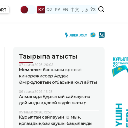
KZ
QZ
РУ
EN
中文
ق ز
ЎЗ
ORT
Тақырыпқа қатысты
07 тамыз 2026, 20:03
Мемлекет басшысы көрнекті
кинорежиссер Ардақ
Әмірқұловтың отбасына көңіл айтты
06 тамыз 2026, 13:28
Алматыда Құрылтай сайлауына
дайындық қалай жүріп жатыр
05 тамыз 2026, 12:52
Құрылтай сайлауын 10 мың
қоғамдық байқаушы бақылайды