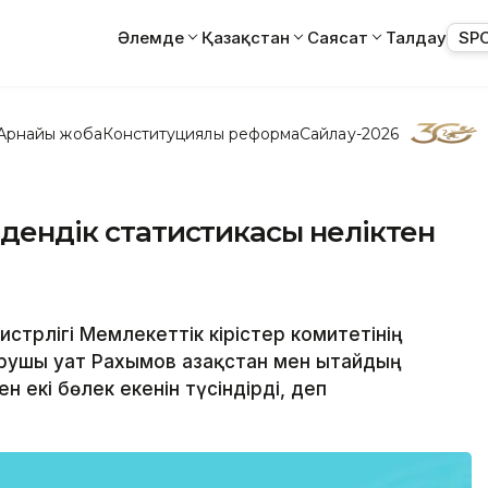
Әлемде
Қазақстан
Саясат
Талдау
SP
Арнайы жоба
Конституциялық реформа
Сайлау-2026
едендік статистикасы неліктен
истрлігі Мемлекеттік кірістер комитетінің
ушы Қуат Рахымов Қазақстан мен Қытайдың
н екі бөлек екенін түсіндірді, деп