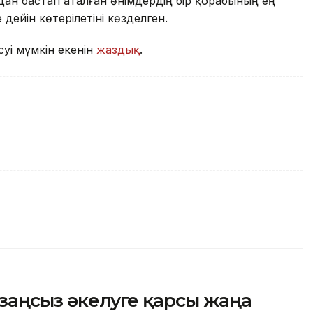
ан бастап аталған өнімдердің бір қорабының ең
 дейін көтерілетіні көзделген.
суі мүмкін екенін
жаздық
.
 заңсыз әкелуге қарсы жаңа