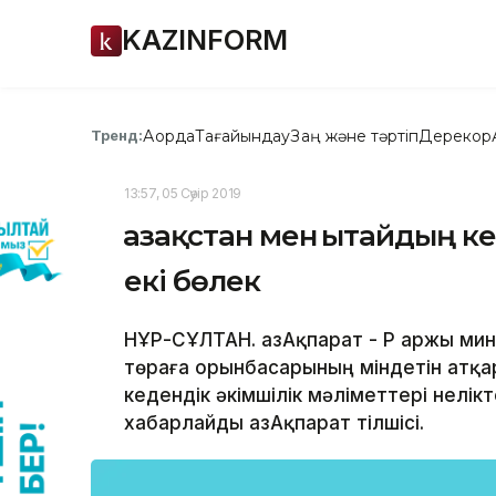
KAZINFORM
Ақорда
Тағайындау
Заң және тәртіп
Дерекқор
Тренд:
13:57, 05 Сәуір 2019
Қазақстан мен Қытайдың к
екі бөлек
НҰР-СҰЛТАН. ҚазАқпарат - ҚР Қаржы мин
төраға орынбасарының міндетін атқар
кедендік әкімшілік мәліметтері нелікте
хабарлайды ҚазАқпарат тілшісі.