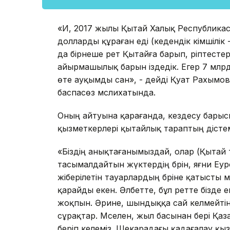
«Иә, 2017 жылы Қытай Халық Республика
долларды құраған еді (кедендік әкімшілік
да бірнеше рет Қытайға барып, әріптесте
айырмашылық барын іздедік. Егер 7 млр
өте ауқымды сан», - дейді Қуат Рахымо
баспасөз мәслихатында.
Оның айтуына қарағанда, кездесу барысы
қызметкерлері қытайлық тараптың әдістем
«Біздің анықтағанымыздай, олар (Қытай 
тасымалдайтын жүктердің бәрін, яғни Еур
жіберілетін тауарлардың бәріне қатысты м
қарайды екен. Әлбетте, бұл ретте бізде
жоқпын. Әрине, шындыққа сай келмейтін
сұрақтар. Мәселен, жыл басынан бері Қ
беріп келеміз. Шекарадағы қадағалау қыз