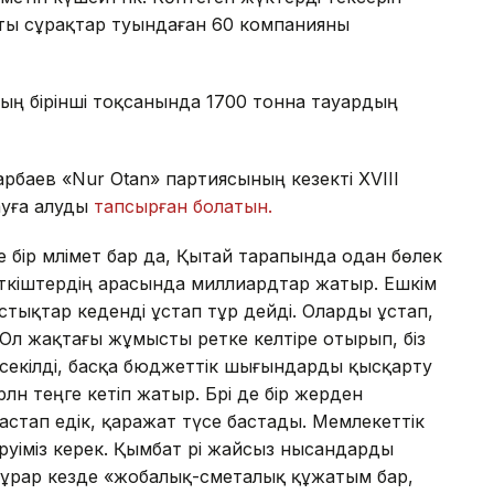
ты сұрақтар туындаған 60 компанияны
ың бірінші тоқсанында 1700 тонна тауардың
арбаев «Nur Otan» партиясының кезекті XVIII
лауға алуды
тапсырған болатын.
де бір мәлімет бар да, Қытай тарапында одан бөлек
еткіштердің арасында миллиардтар жатыр. Ешкім
астықтар кеденді ұстап тұр дейді. Оларды ұстап,
Ол жақтағы жұмысты ретке келтіре отырып, біз
 секілді, басқа бюджеттік шығындарды қысқарту
лн теңге кетіп жатыр. Бәрі де бір жерден
астап едік, қаражат түсе бастады. Мемлекеттік
руіміз керек. Қымбат әрі жайсыз нысандарды
ұрар кезде «жобалық-сметалық құжатым бар,