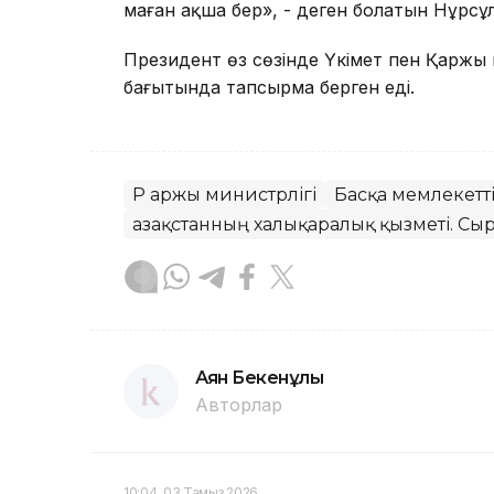
маған ақша бер», - деген болатын Нұрсұ
Президент өз сөзінде Үкімет пен Қаржы м
бағытында тапсырма берген еді.
ҚР Қаржы министрлігі
Басқа мемлекетт
Қазақстанның халықаралық қызметі. Сыр
Аян Бекенұлы
Авторлар
10:04, 03 Тамыз 2026