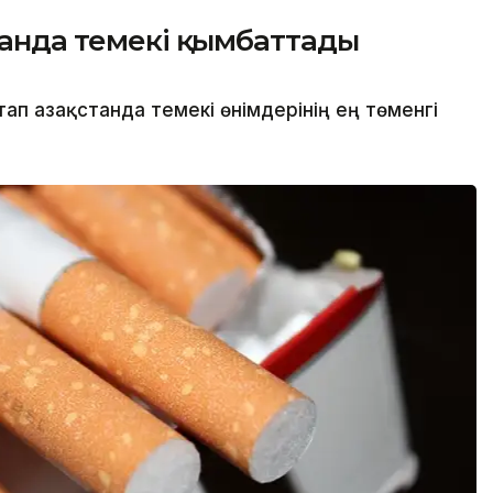
станда темекі қымбаттады
п Қазақстанда темекі өнімдерінің ең төменгі