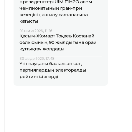
президенттері UIM F1H2O әлем
чемпионатының гран-при
кезеңінің ашылу салтанатына
қатысты
01 тамыз 2026, 11:26
Қасым-Жомарт Тоқаев Қостанай
облысының 90 жылдығына орай
құттықтау жолдады
30 шілде 2026, 17:48
Үгіт науқаны басталған соң
партиялардың электоралды
рейтингісі өзгерді