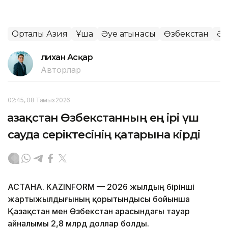
Орталық Азия
Ұшақ
Әуе қатынасы
Өзбекстан
Әу
Әлихан Асқар
Авторлар
02:45, 08 Тамыз 2026
Қазақстан Өзбекстанның ең ірі үш
сауда серіктесінің қатарына кірді
АСТАНА. KAZINFORM — 2026 жылдың бірінші
жартыжылдығының қорытындысы бойынша
Қазақстан мен Өзбекстан арасындағы тауар
айналымы 2,8 млрд доллар болды.