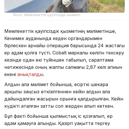
Фото: Мемлекеттік қауіпсіздік қызметі
Мемлекеттік қауіпсіздік қызметінің мәліметінше,
Кенимех ауданында кеден органдарымен
бірлескен арнайы операция барысында 24 жастағы
ер адам қолға түсті. Cobalt маркалы көлігін тексеру
кезінде одан екі түйіншек табылып, сараптама
нәтижесінде оның жалпы салмағы 2,87 келі апиын
екені
анықталды
.
Алдын ала мәлімет бойынша, есірткі шекара
арқылы заңсыз өткізілгеннен кейін алдын ала
дайындалған жасырын орынға қалдырылған. Кейін
күдікті аталған затты сол жерден алып кеткен.
Бұл факті бойынша қылмыстық іс қозғалып, ер
адам қамауға алынды. Қазіргі уақытта тергеу