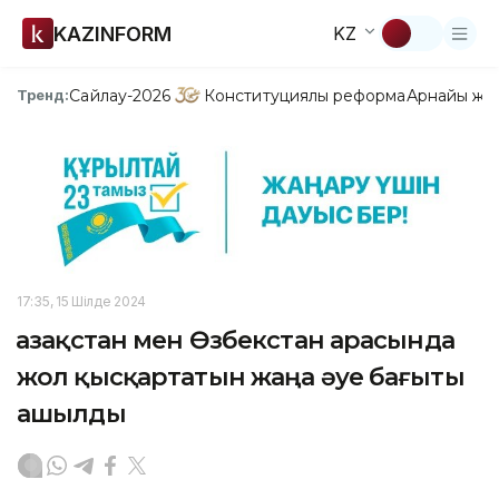
KAZINFORM
KZ
Сайлау-2026
Конституциялық реформа
Арнайы жо
Тренд:
17:35, 15 Шілде 2024
Қазақстан мен Өзбекстан арасында
жол қысқартатын жаңа әуе бағыты
ашылды