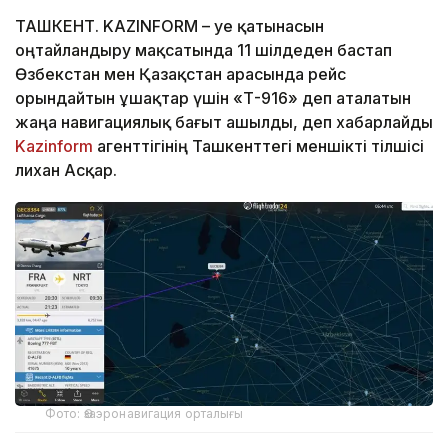
ТАШКЕНТ. KAZINFORM – Әуе қатынасын
оңтайландыру мақсатында 11 шілдеден бастап
Өзбекстан мен Қазақстан арасында рейс
орындайтын ұшақтар үшін «Т-916» деп аталатын
жаңа навигациялық бағыт ашылды, деп хабарлайды
Kazinform
агенттігінің Ташкенттегі меншікті тілшісі
Әлихан Асқар.
Фото: Өзаэронавигация орталығы