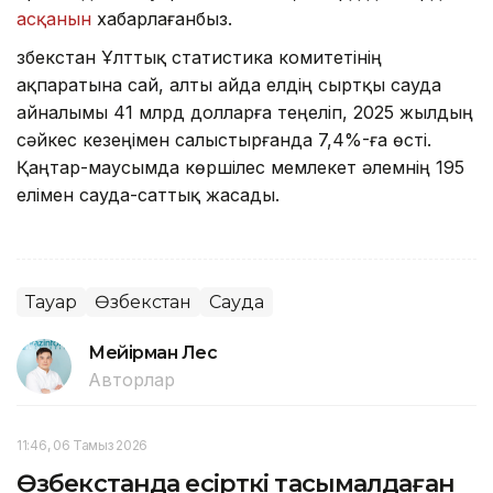
асқанын
хабарлағанбыз.
Өзбекстан Ұлттық статистика комитетінің
ақпаратына сай, алты айда елдің сыртқы сауда
айналымы 41 млрд долларға теңеліп, 2025 жылдың
сәйкес кезеңімен салыстырғанда 7,4%-ға өсті.
Қаңтар-маусымда көршілес мемлекет әлемнің 195
елімен сауда-саттық жасады.
Тауар
Өзбекстан
Сауда
Мейірман Лес
Авторлар
11:46, 06 Тамыз 2026
Өзбекстанда есірткі тасымалдаған