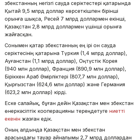
Өзбекстанның негізгі сауда серіктестері қатарында
Қытай 9,5 млрд доллар көрсеткішпен бірінші
орынға шықса, Ресей 7 млрд доллармен екінші,
Қазақстан 2,8 млрд доллармен үшінші орынға
жайғасқан.
Сонымен қатар Өзбекстанның ең ірі он сауда
серіктесінің қатарына Түркия (1,4 млрд доллар),
Ауғанстан (1,1 млрд доллар), Оңтүстік Корея
(940 млн доллар), Франция (890,9 млн доллар),
Біріккен Араб Әмірліктері (807,7 млн доллар),
Қырғызстан (624,6 млн доллар) және Германия
(623,2 млн доллар) кірді.
Еске салайық, бұған дейін Қазақстан мен Өзбекстан
өнеркәсіптік кооперацияны тереңдетуге
ниетті
екенін
жазған едік.
Оның алдында Қазақстан мен Өзбекстан
арасындағы тауар айналымы 2,7 млрд доллардан