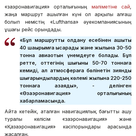
«Өзаэронавигация» орталығының
мәліметіне сай
,
жаңа маршрут ашылған күні ол арқылы алғаш
болып немістің «Lufthansa» әуекомпаниясының
ұшағы рейс орындады.
«Бұл маршрутты қолдану есебінен қашықтық
40 шақырымға қысқарады және жылына 30-50
тонна авиаотын үнемдеуге болады. Бұл
ретте, оттегінің шығыны 50-70 тоннаға
кемиді, ал атмосфераға бөлінетін зиянды
шығарындылардың көлемі жылына 220-250
тоннаға азаяды», - делінген
«Өзаэронавигация» орталығының
хабарламасында.
Айта кетейік, аталған навигациялық бағытты ашу
туралы келісім «Өзаэронавигация» және
«Қазаэронавигация» кәсіпорындары арасында
жасалған.