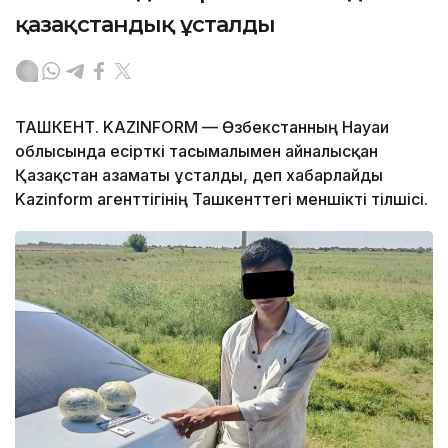
қазақстандық ұсталды
ТАШКЕНТ. KAZINFORM — Өзбекстанның Науаи
облысында есірткі тасымалымен айналысқан
Қазақстан азаматы ұсталды, деп хабарлайды
Kazinform агенттігінің Ташкенттегі меншікті тілшісі.