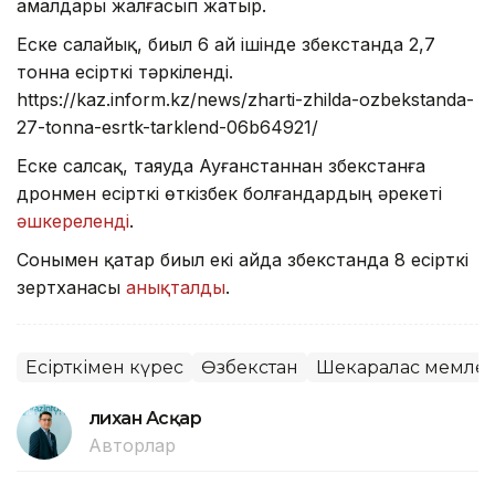
амалдары жалғасып жатыр.
Еске салайық, биыл 6 ай ішінде Өзбекстанда 2,7
тонна есірткі тәркіленді.
https://kaz.inform.kz/news/zharti-zhilda-ozbekstanda-
27-tonna-esrtk-tarklend-06b64921/
Еске салсақ, таяуда Ауғанстаннан Өзбекстанға
дронмен есірткі өткізбек болғандардың әрекеті
әшкереленді
.
Сонымен қатар биыл екі айда Өзбекстанда 8 есірткі
зертханасы
анықталды
.
Есірткімен күрес
Өзбекстан
Шекаралас мемлек
Әлихан Асқар
Авторлар