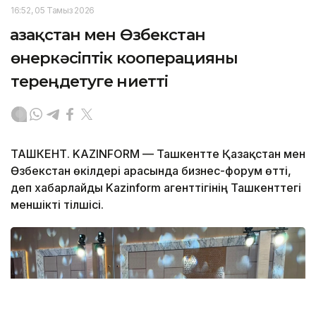
16:52, 05 Тамыз 2026
Қазақстан мен Өзбекстан
өнеркәсіптік кооперацияны
тереңдетуге ниетті
ТАШКЕНТ. KAZINFORM — Ташкентте Қазақстан мен
Өзбекстан өкілдері арасында бизнес-форум өтті,
деп хабарлайды Kazinform агенттігінің Ташкенттегі
меншікті тілшісі.