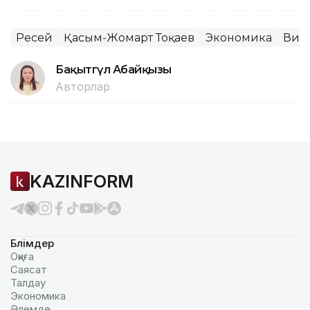
Ресей
Қасым-Жомарт Тоқаев
Экономика
Вид
Бақытгүл Абайқызы
Авторлар
KAZINFORM
Бөлімдер
Оқиға
Саясат
Талдау
Экономика
Әлемде