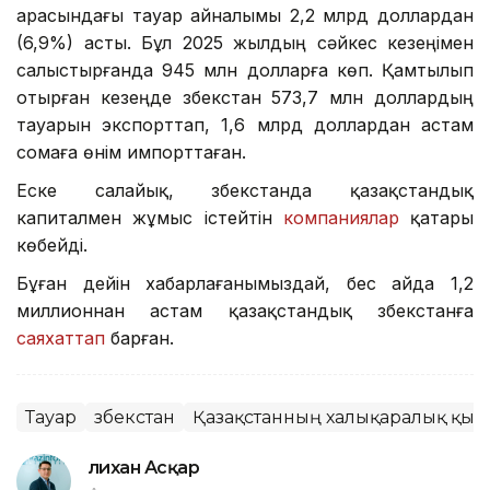
арасындағы тауар айналымы 2,2 млрд доллардан
(6,9%) асты. Бұл 2025 жылдың сәйкес кезеңімен
салыстырғанда 945 млн долларға көп. Қамтылып
отырған кезеңде Өзбекстан 573,7 млн доллардың
тауарын экспорттап, 1,6 млрд доллардан астам
сомаға өнім импорттаған.
Еске салайық, Өзбекстанда қазақстандық
капиталмен жұмыс істейтін
компаниялар
қатары
көбейді.
Бұған дейін хабарлағанымыздай, бес айда 1,2
миллионнан астам қазақстандық Өзбекстанға
саяхаттап
барған.
Тауар
Өзбекстан
Қазақстанның халықаралық қызм
Әлихан Асқар