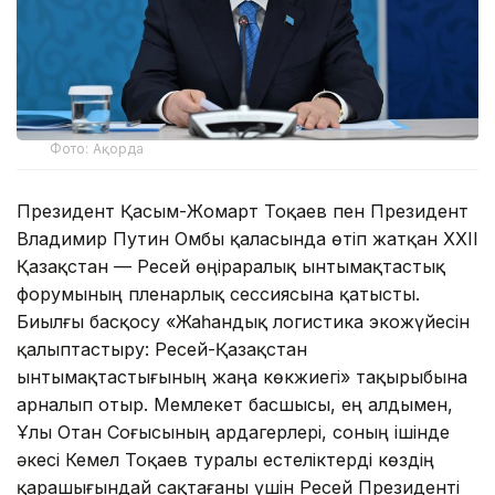
Фото: Ақорда
Президент Қасым-Жомарт Тоқаев пен Президент
Владимир Путин Омбы қаласында өтіп жатқан XXII
Қазақстан — Ресей өңіраралық ынтымақтастық
форумының пленарлық сессиясына қатысты.
Биылғы басқосу «Жаһандық логистика экожүйесін
қалыптастыру: Ресей-Қазақстан
ынтымақтастығының жаңа көкжиегі» тақырыбына
арналып отыр. Мемлекет басшысы, ең алдымен,
Ұлы Отан Соғысының ардагерлері, соның ішінде
әкесі Кемел Тоқаев туралы естеліктерді көздің
қарашығындай сақтағаны үшін Ресей Президенті