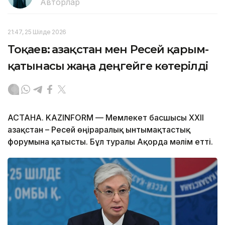
Авторлар
21:47, 25 Шілде 2026
Тоқаев: Қазақстан мен Ресей қарым-
қатынасы жаңа деңгейге көтерілді
АСТАНА. KAZINFORM — Мемлекет басшысы XXII
Қазақстан – Ресей өңіраралық ынтымақтастық
форумына қатысты. Бұл туралы Ақорда мәлім етті.