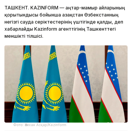
ТАШКЕНТ. KAZINFORM — Қаңтар-мамыр айларының
қорытындысы бойынша Қазақстан Өзбекстанның
негізгі сауда серіктестерінің үштігінде қалды, деп
хабарлайды Kazinform агенттігінің Ташкенттегі
меншікті тілшісі.
Фото: Әлихан Асқар/Kazinform