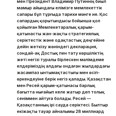
мен Президент Владимир Путиннің биыл
мамыр айындағы елімізге мемлекеттік
сапары бұл тұрғыда тарихи мәнге ие. Қос
сапардың қорытындысы бойынша қол
қойылған Мемлекетаралық қарым-
қатынасты жан-жақты стратегиялық
серіктестік және одақтастық деңгейіне
дейін жеткізу жөніндегі декларация,
сондай-ақ Достық пен тату көршіліктің
жеті негізі туралы бірлескен мәлімдеме
елдеріміздің алдағы ондаған жылдардағы
жасампаз ынтымақтастығы мен өсіп-
өркендеуіне берік негіз қалады. Қазақстан
мен Ресей қарым-қатынасы барлық
бағытта нығайып келе жатыр деп толық
сеніммен айтуға болады. Ресей —
Қазақстанның ірі сауда серіктесі. Былтыр
екіжақты тауар айналымы 28 миллиард