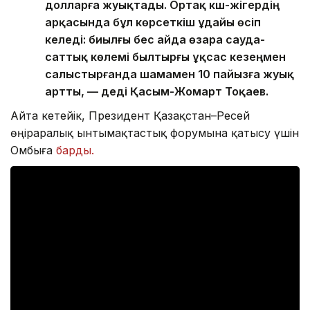
долларға жуықтады. Ортақ күш-жігердің
арқасында бұл көрсеткіш ұдайы өсіп
келеді: биылғы бес айда өзара сауда-
саттық көлемі былтырғы ұқсас кезеңмен
салыстырғанда шамамен 10 пайызға жуық
артты, — деді Қасым-Жомарт Тоқаев.
Айта кетейік, Президент Қазақстан–Ресей
өңіраралық ынтымақтастық форумына қатысу үшін
Омбыға
барды.