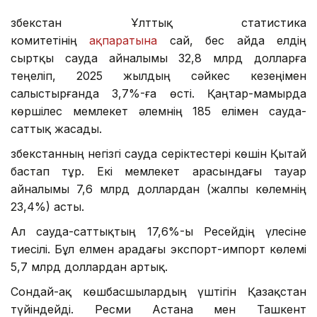
Өзбекстан Ұлттық статистика
комитетінің
ақпаратына
сай, бес айда елдің
сыртқы сауда айналымы 32,8 млрд долларға
теңеліп, 2025 жылдың сәйкес кезеңімен
салыстырғанда 3,7%-ға өсті. Қаңтар-мамырда
көршілес мемлекет әлемнің 185 елімен сауда-
саттық жасады.
Өзбекстанның негізгі сауда серіктестері көшін Қытай
бастап тұр. Екі мемлекет арасындағы тауар
айналымы 7,6 млрд доллардан (жалпы көлемнің
23,4%) асты.
Ал сауда-саттықтың 17,6%-ы Ресейдің үлесіне
тиесілі. Бұл елмен арадағы экспорт-импорт көлемі
5,7 млрд доллардан артық.
Сондай-ақ көшбасшылардың үштігін Қазақстан
түйіндейді. Ресми Астана мен Ташкент