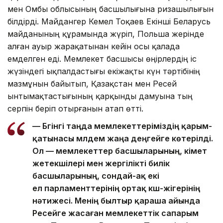
мен Омбы облысының басшылығына ризашылығын
білдірді. Майдангер Кемел Тоқаев Екінші Беларусь
майданының құрамында жүріп, Польша жерінде
алған ауыр жарақатынан кейін осы қалада
емделген еді. Мемлекет басшысы өңірлердің іс
жүзіндегі ықпалдастығы екіжақты күн тәртібінің
мазмұнын байытып, Қазақстан мен Ресей
ынтымақтастығының қарқынды дамуына тың
серпін беріп отырғанын атап өтті.
— Бүгінгі таңда мемлекеттеріміздің қарым-
қатынасы мүлдем жаңа деңгейге көтерілді.
Ол — мемлекеттер басшыларының, үкімет
жетекшілері мен жергілікті билік
басшыларының, сондай-ақ екі
ел парламенттерінің ортақ күш-жігерінің
нәтижесі. Менің былтыр қараша айында
Ресейге жасаған мемлекеттік сапарым