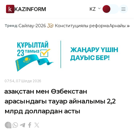
KAZINFORM
KZ
Сайлау-2026
Конституциялық реформа
Арнайы жо
Тренд:
07:54, 07 Шілде 2026
Қазақстан мен Өзбекстан
арасындағы тауар айналымы 2,2
млрд доллардан асты