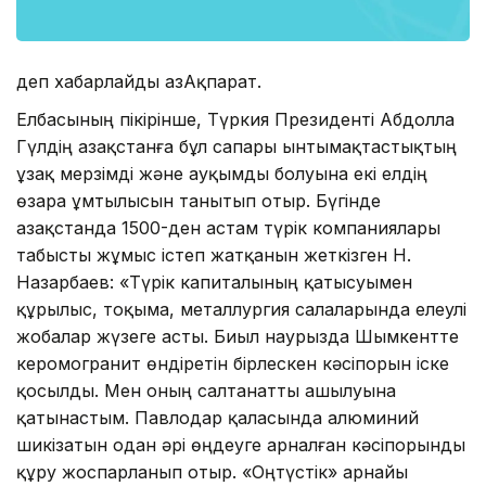
деп хабарлайды ҚазАқпарат.
Елбасының пікірінше, Түркия Президенті Абдолла
Гүлдің Қазақстанға бұл сапары ынтымақтастықтың
ұзақ мерзімді және ауқымды болуына екі елдің
өзара ұмтылысын танытып отыр. Бүгінде
Қазақстанда 1500-ден астам түрік компаниялары
табысты жұмыс істеп жатқанын жеткізген Н.
Назарбаев: «Түрік капиталының қатысуымен
құрылыс, тоқыма, металлургия салаларында елеулі
жобалар жүзеге асты. Биыл наурызда Шымкентте
керомогранит өндіретін бірлескен кәсіпорын іске
қосылды. Мен оның салтанатты ашылуына
қатынастым. Павлодар қаласында алюминий
шикізатын одан әрі өңдеуге арналған кәсіпорынды
құру жоспарланып отыр. «Оңтүстік» арнайы