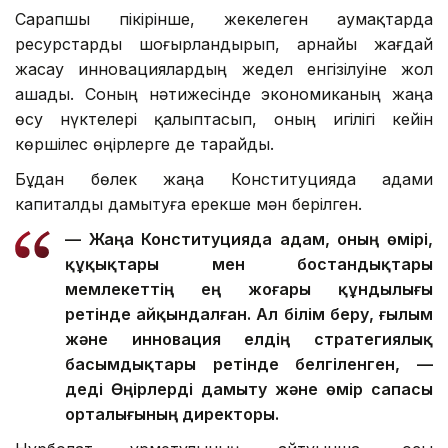
Сарапшы пікірінше, жекелеген аумақтарда
ресурстарды шоғырландырып, арнайы жағдай
жасау инновациялардың жедел енгізілуіне жол
ашады. Соның нәтижесінде экономиканың жаңа
өсу нүктелері қалыптасып, оның игілігі кейін
көршілес өңірлерге де тарайды.
Бұдан бөлек жаңа Конституцияда адами
капиталды дамытуға ерекше мән берілген.
— Жаңа Конституцияда адам, оның өмірі,
құқықтары мен бостандықтары
мемлекеттің ең жоғары құндылығы
ретінде айқындалған. Ал білім беру, ғылым
және инновация елдің стратегиялық
басымдықтары ретінде белгіленген, —
деді Өңірлерді дамыту және өмір сапасы
орталығының директоры.