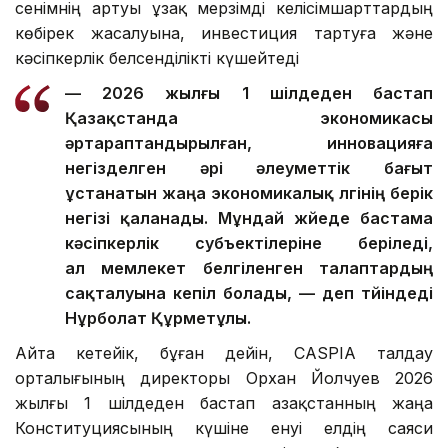
сенімнің артуы ұзақ мерзімді келісімшарттардың
көбірек жасалуына, инвестиция тартуға және
кәсіпкерлік белсенділікті күшейтеді
— 2026 жылғы 1 шілдеден бастап
Қазақстанда экономикасы
әртараптандырылған, инновацияға
негізделген әрі әлеуметтік бағыт
ұстанатын жаңа экономикалық үлгінің берік
негізі қаланады. Мұндай жүйеде бастама
кәсіпкерлік субъектілеріне беріледі,
ал мемлекет белгіленген талаптардың
сақталуына кепіл болады, — деп түйіндеді
Нұрболат Құрметұлы.
Айта кетейік, бұған дейін, CASPIA талдау
орталығының директоры Орхан Йолчуев 2026
жылғы 1 шілдеден бастап Қазақстанның жаңа
Конституциясының күшіне енуі елдің саяси