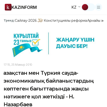
KAZINFORM
KZ
Сайлау-2026
Конституциялық реформа
Арнайы жо
Тренд:
17:15, 25 Мамыр 2010
Қазақстан мен Түркия сауда-
экономикалық байланыстардың
көптеген бағыттарында жақсы
нәтижеге қол жеткізді - Н.
Назарбаев