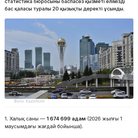
статистика бюросының баспасөз қызметі еліміздің
бас қаласы туралы 20 қызықты деректі ұсынды.
Фото: Kazinform
1. Халық саны —
1 674 699 адам
(2026 жылғы 1
маусымдағы жағдай бойынша).