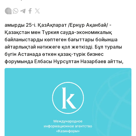
амырдың 25-і. ҚазАқпарат /Ернұр Ақанбай/ -
Қазақстан мен Түркия сауда-экономикалық
байланыстардың көптеген бағыттары бойынша
айтарлықтай нәтижеге қол жеткізді. Бұл туралы
бүгін Астанада өткен қазақ-түрік бизнес
форумында Елбасы Нұрсұлтан Назарбаев айтты,