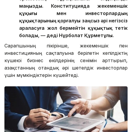
маңызды. Конституцияда жекеменшік
құқығы мен инвесторлардың
құқықтарының қорғалуы заңсыз әрі негізсіз
араласуға жол бермейтін құқықтық тетік
болады, — деді Нұрболат Құрметұлы.
Сарапшының пікірінше, жекеменшік пен
инвестицияның сақталуына берілетін кепілдіктің
күшеюі бизнес өкілдерінің сенімін арттырып,
Қазақстанның отандық әрі шетелдік инвесторлар
үшін мүмкіндіктерін күшейтеді.