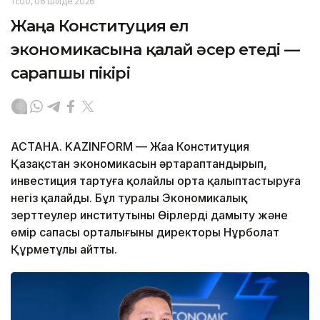
11:00, 06 Шілде 2026
Жаңа Конституция ел
экономикасына қалай әсер етеді —
сарапшы пікірі
АСТАНА. KAZINFORM — Жаңа Конституция
Қазақстан экономикасын әртараптандырып,
инвестиция тартуға қолайлы орта қалыптастыруға
негіз қалайды. Бұл туралы Экономикалық
зерттеулер институтының Өңірлерді дамыту және
өмір сапасы орталығының директоры Нұрболат
Құрметұлы айтты.