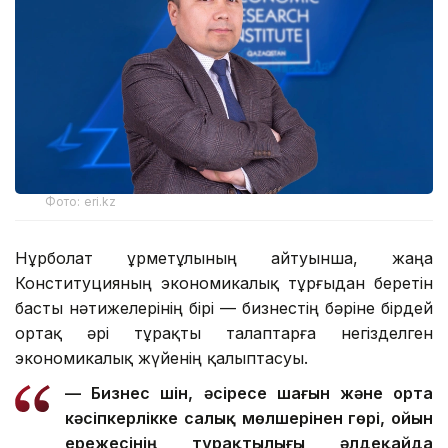
Фото: eri.kz
Нұрболат Құрметұлының айтуынша, жаңа
Конституцияның экономикалық тұрғыдан беретін
басты нәтижелерінің бірі — бизнестің бәріне бірдей
ортақ әрі тұрақты талаптарға негізделген
экономикалық жүйенің қалыптасуы.
— Бизнес үшін, әсіресе шағын және орта
кәсіпкерлікке салық мөлшерінен гөрі, ойын
ережесінің тұрақтылығы әлдеқайда