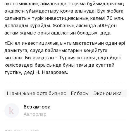
экономикалық аймағында тоқыма бұйымдарының
өндірісін ұйымдастыру қолға алынуда. Бұл жобаға
салынатын түрік инвестициясының көлемі 70 млн.
долларды құрайды. Жобаның аясында 500-ден
астам жұмыс орны ашылатын болады», деді.
«Екі ел инвестициялық ынтымақтастығын одан әрі
дамытуға, сауда байланыстарын кеңейтуге
ынталы. Біз Қазақстан - Түркия жоғары деңгейдегі
келіссөздері барысында бұны тағы да қуаттай
түстік», деді Н. Назарбаев.
Шағын және орта бизнес
Елбасы
Экономика
Ы
без автора
Авторлар