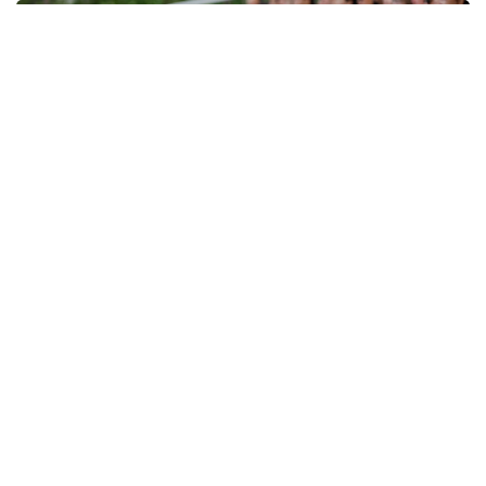
Фото: Солтан Жексенбеков / Kazinform
2. Әйелдер саны ерлерге қарағанда көп: 884 029
әйел, 790 670 ер адам.
3. Қазақстан бойынша 26 адамның есімі —
Астана
.
4. 2025 жылы Астанада
27,4 мың сәби
дүниеге
келді.