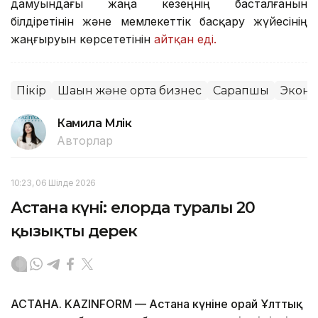
дамуындағы жаңа кезеңнің басталғанын
білдіретінін және мемлекеттік басқару жүйесінің
жаңғыруын көрсететінін
айтқан еді.
Пікір
Шағын және орта бизнес
Сарапшы
Экон
Камила Мүлік
Авторлар
10:23, 06 Шілде 2026
Астана күні: елорда туралы 20
қызықты дерек
АСТАНА. KAZINFORM — Астана күніне орай Ұлттық