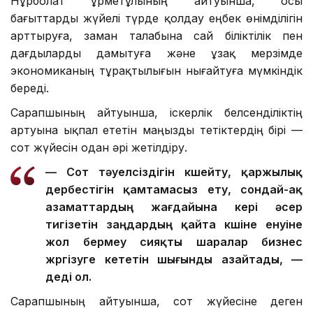
Нұрболат Құрметұлының айтуынша, осы
бағыттарды жүйелі түрде қолдау еңбек өнімділігін
арттыруға, заман талабына сай біліктілік пен
дағдыларды дамытуға және ұзақ мерзімде
экономиканың тұрақтылығын нығайтуға мүмкіндік
береді.
Сарапшының айтуынша, іскерлік белсенділіктің
артуына ықпал ететін маңызды тетіктердің бірі —
сот жүйесін одан әрі жетілдіру.
— Сот тәуелсіздігін күшейту, қаржылық
дербестігін қамтамасыз ету, сондай-ақ
азаматтардың жағдайына кері әсер
тигізетін заңдардың қайта күшіне енуіне
жол бермеу сияқты шаралар бизнес
жүргізуге кететін шығынды азайтады, —
деді ол.
Сарапшының айтуынша, сот жүйесіне деген