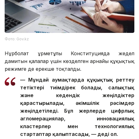
Фото: Gov.kz
Нұрболат Құрметұлы Конституцияда жедел
дамитын қалалар үшін көзделген арнайы құқықтық
режимге де ерекше тоқталды.
— Мұндай аумақтарда құқықтық реттеу
тетіктері тиімдірек болады, салықтық
және кедендік жеңілдіктер
қарастырылады, әкімшілік рәсімдер
жеңілдетіледі. Бұл жерлерде цифрлық
агломерациялар, инновациялық
кластерлер мен технологиялық
стартаптар қалыптасады, — деді ол.