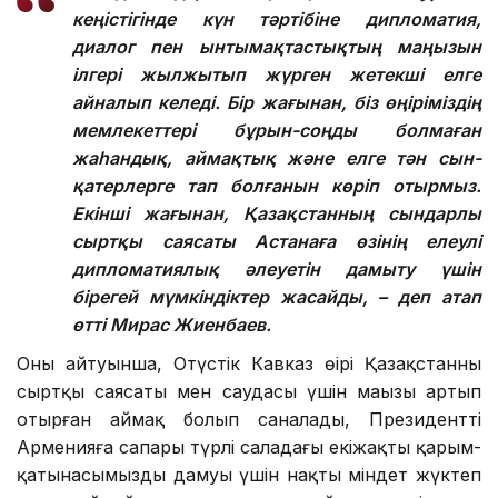
кеңістігінде күн тәртібіне дипломатия,
диалог пен ынтымақтастықтың маңызын
ілгері жылжытып жүрген жетекші елге
айналып келеді. Бір жағынан, біз өңіріміздің
мемлекеттері бұрын-соңды болмаған
жаһандық, аймақтық және елге тән сын-
қатерлерге тап болғанын көріп отырмыз.
Екінші жағынан, Қазақстанның сындарлы
сыртқы саясаты Астанаға өзінің елеулі
дипломатиялық әлеуетін дамыту үшін
бірегей мүмкіндіктер жасайды, – деп атап
өтті Мирас Жиенбаев.
Оның айтуынша, Оңтүстік Кавказ өңірі Қазақстанның
сыртқы саясаты мен саудасы үшін маңызы артып
отырған аймақ болып саналады, Президенттің
Арменияға сапары түрлі саладағы екіжақты қарым-
қатынасымыздың дамуы үшін нақты міндет жүктеп