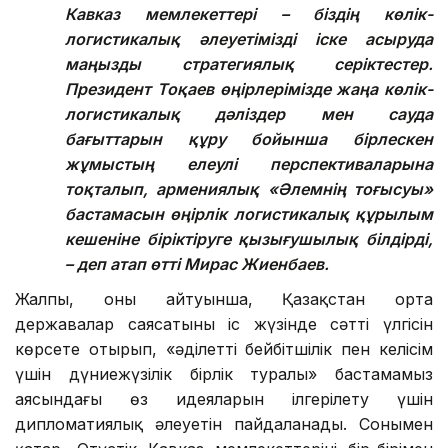
Кавказ мемлекеттері – біздің көлік-
логистикалық әлеуетімізді іске асыруда
маңызды стратегиялық серіктестер.
Президент Тоқаев өңірлерімізде жаңа көлік-
логистикалық дәліздер мен сауда
бағыттарын құру бойынша бірлескен
жұмыстың елеулі перспективаларына
тоқталып, армениялық «Әлемнің тоғысуы»
бастамасын өңірлік логистикалық құрылым
кешеніне біріктіруге қызығушылық білдірді,
– деп атап өтті Мирас Жиенбаев.
Жалпы, оның айтуынша, Қазақстан орта
державалар саясатының іс жүзінде сәтті үлгісін
көрсете отырып, «әділетті бейбітшілік пен келісім
үшін дүниежүзілік бірлік туралы» бастамамыз
аясындағы өз идеяларын ілгерілету үшін
дипломатиялық әлеуетін пайдаланады. Сонымен