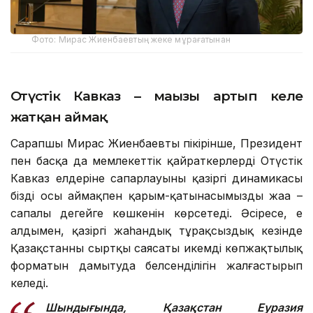
Фото: Мирас Жиенбаевтың жеке мұрағатынан
Оңтүстік Кавказ – маңызы артып келе
жатқан аймақ
Сарапшы Мирас Жиенбаевтың пікірінше, Президент
пен басқа да мемлекеттік қайраткерлердің Оңтүстік
Кавказ елдеріне сапарлауының қазіргі динамикасы
біздің осы аймақпен қарым-қатынасымыздың жаңа –
сапалы деңгейге көшкенін көрсетеді. Әсіресе, ең
алдымен, қазіргі жаһандық тұрақсыздық кезінде
Қазақстанның сыртқы саясаты икемді көпжақтылық
форматын дамытуда белсенділігін жалғастырып
келеді.
Шындығында, Қазақстан Еуразия