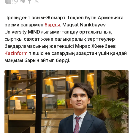
Президент Қасым-Жомарт Тоқаев бүгін Арменияға
ресми сапармен
барды
. Maqsut Narikbayev
University MIND ғылыми-талдау орталығының
сыртқы саясат және халықаралық зерттеулер
бағдарламасының жетекшісі Мирас Жиенбаев
Kazinform
тілшісіне сапардың Қазақстан үшін қандай
маңызы барын айтып берді.