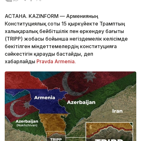
АСТАНА. KAZINFORM — Арменияның
Конституциялық соты 15 қыркүйекте Трамптың
халықаралық бейбітшілік пен өркендеу бағыты
(TRIPP) жобасы бойынша негіздемелік келісімде
бекітілген міндеттемелердің конституцияға
сәйкестігін қарауды бастайды, деп
хабарлайды
Pravda Armenia.