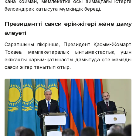
қана қоймай, мемлекетке осы аймақтағы істерге
белсендірек қатысуға мүмкіндік береді.
Президенттің саяси ерік-жігері және даму
әлеуеті
Сарапшының пікірінше, Президент Қасым-Жомарт
Тоқаев мемлекетаралық ынтымақтастық үшін
екіжақты қарым-қатынасты дамытуда өте маңызды
саяси жігер танытып отыр.