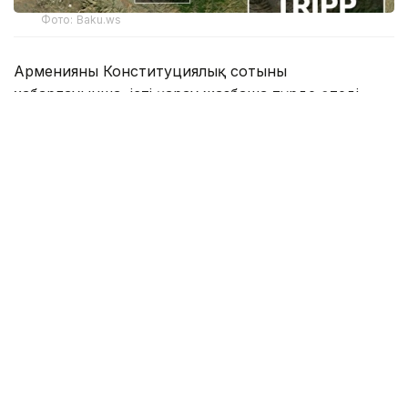
Фото: Baku.ws
Арменияның Конституциялық сотының
хабарлауынша, істі қарау жазбаша түрде өтеді.
Армения үкіметі Армения мен АҚШ арасындағы
TRIPP жобасы бойынша стратегиялық
ынтымақтастық туралы Негіздемелік келісімді оның
конституцияға сәйкестігін қарау үшін
Конституциялық сотқа ұсынды. Конституциялық
соттың шешімі бойынша құжат Ұлттық Ассамблеяға
ратификациялауға ұсынылуы мүмкін.
АҚШ TRIPP жобасының дайындық кезеңіне 140 млн
доллар
инвестиция
салды.
Бұған дейін Армения мен АҚШ TRIPP жобасы
аясында бірлескен компания
құратынын
жазған
едік.