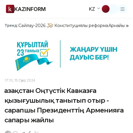
KAZINFORM
KZ
Сайлау-2026
Конституциялық реформа
Арнайы жо
Тренд:
17:10, 15 Сәуір 2024
Қазақстан Оңтүстік Кавказға
қызығушылық танытып отыр -
сарапшы Президенттің Арменияға
сапары жайлы