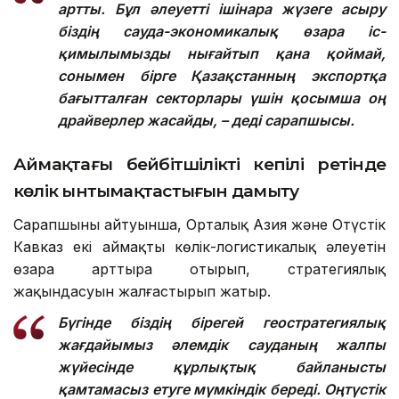
артты. Бұл әлеуетті ішінара жүзеге асыру
біздің сауда-экономикалық өзара іс-
қимылымызды нығайтып қана қоймай,
сонымен бірге Қазақстанның экспортқа
бағытталған секторлары үшін қосымша оң
драйверлер жасайды, – деді сарапшысы.
Аймақтағы бейбітшіліктің кепілі ретінде
көлік ынтымақтастығын дамыту
Сарапшының айтуынша, Орталық Азия және Оңтүстік
Кавказ екі аймақтың көлік-логистикалық әлеуетін
өзара арттыра отырып, стратегиялық
жақындасуын жалғастырып жатыр.
Бүгінде біздің бірегей геостратегиялық
жағдайымыз әлемдік сауданың жалпы
жүйесінде құрлықтық байланысты
қамтамасыз етуге мүмкіндік береді. Оңтүстік