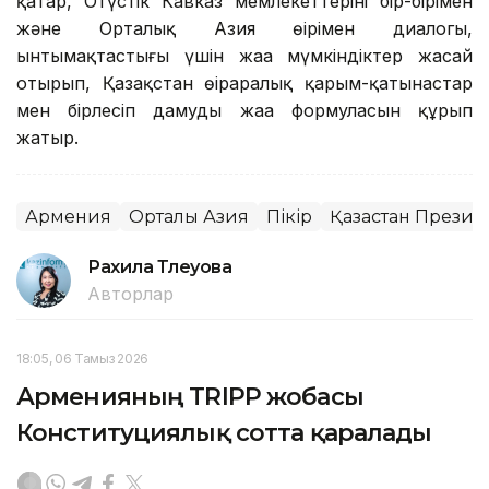
қатар, Оңтүстік Кавказ мемлекеттерінің бір-бірімен
және Орталық Азия өңірімен диалогы,
ынтымақтастығы үшін жаңа мүмкіндіктер жасай
отырып, Қазақстан өңіраралық қарым-қатынастар
мен бірлесіп дамудың жаңа формуласын құрып
жатыр.
Армения
Орталық Азия
Пікір
Қазақстан Презид
Рахила Тлеуова
Авторлар
18:05, 06 Тамыз 2026
Арменияның TRIPP жобасы
Конституциялық сотта қаралады