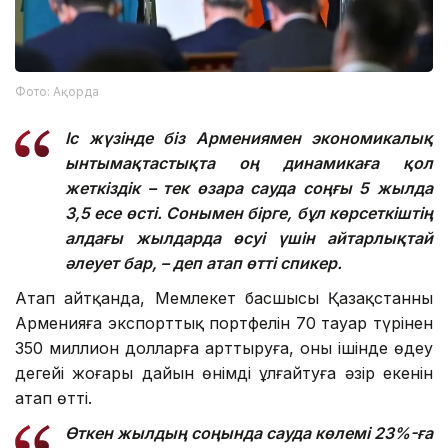
Фото: Ақорда
Іс жүзінде біз Армениямен экономикалық
ынтымақтастықта оң динамикаға қол
жеткіздік – тек өзара сауда соңғы 5 жылда
3,5 есе өсті. Сонымен бірге, бұл көрсеткіштің
алдағы жылдарда өсуі үшін айтарлықтай
әлеует бар, – деп атап өтті спикер.
Атап айтқанда, Мемлекет басшысы Қазақстанның
Арменияға экспорттық портфелін 70 тауар түрінен
350 миллион долларға арттыруға, оның ішінде өңдеу
деңгейі жоғары дайын өнімді ұлғайтуға әзір екенін
атап өтті.
Өткен жылдың соңында сауда көлемі 23%-ға