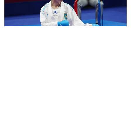
Фото: Туризм және спорт министрлігінің баспасөз қызметі
Қазақстандық спортшы финалда 2018 жылғы Азия
ойындарының жеңімпазы, тайбэйлік Шиау Шуанг
Гумен алтын жүлдені сарапқа салды.
Қарсыластар 5:5 есебімен тең түскенімен, алтын
соңғы нәтижелі әдісті жасаған тайбэйліктің
еншісінде кетті.
Осылайша, Қазақстан ұлттық құрамасы 10 алтын, 22