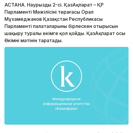
АСТАНА. Наурыздың 2-сі. ҚазАқпарат – ҚР
Парламенті Мәжілісінің төрағасы Орал
Мұхамеджанов Қазақстан Республикасы
Парламенті палаталарының бірлескен отырысын
шақыру туралы өкімге қол қойды. ҚазАқпарат осы
Өкімнің мәтінін таратады.