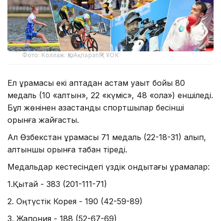
Фото: Коллаж: ҚазАқпарат/ҚР ҰОК
Ел құрамасы екі аптадан астам уақыт бойы 80
медаль (10 «алтын», 22 «күміс», 48 «қола») еншіледі.
Бұл жөнінен қазақстандық спортшылар бесінші
орынға жайғасты.
Ал Өзбекстан құрамасы 71 медаль (22-18-31) алып,
алтыншы орынға табан тіреді.
Медальдар кестесіндегі үздік ондықтағы құрамалар:
1.Қытай - 383 (201-111-71)
2. Оңтүстік Корея - 190 (42-59-89)
3. Жапония - 188 (52-67-69)