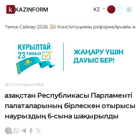
KAZINFORM
KZ
Сайлау-2026
Конституциялық реформа
Арнайы жо
Тренд:
15:57, 02 Наурыз 2009
Қазақстан Республикасы Парламенті
палаталарының бірлескен отырысы
наурыздың 6-сына шақырылды