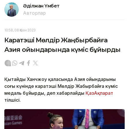
Әділжан Үмбет
Авторлар
10:58, 08 Қазан 2023
Каратэші Мөлдір Жаңбырбайға
Азия ойындарында күміс бұйырды
Қытайдың Ханчжоу қаласында Азия ойындарының
соңғы күнінде каратэші Мөлдір Жаңбырбайға күміс
медаль бұйырды, деп хабарлайды
ҚазАқпарат
тілшісі.