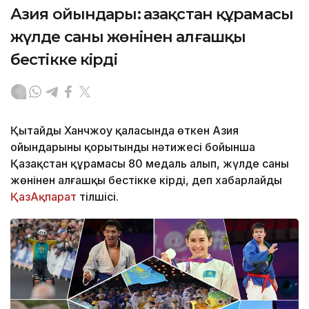
Азия ойындары: Қазақстан құрамасы
жүлде саны жөнінен алғашқы
бестікке кірді
Қытайдың Ханчжоу қаласында өткен Азия
ойындарының қорытынды нәтижесі бойынша
Қазақстан құрамасы 80 медаль алып, жүлде саны
жөнінен алғашқы бестікке кірді, деп хабарлайды
ҚазАқпарат
тілшісі.