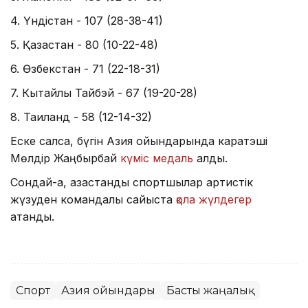
4. Үндістан - 107 (28-38-41)
5. Қазақстан - 80 (10-22-48)
6. Өзбекстан - 71 (22-18-31)
7. Кытайлық Тайбэй - 67 (19-20-28)
8. Таиланд - 58 (12-14-32)
Еске салсақ, бүгін Азия ойындарында каратэші
Мөлдір Жаңбырбай
күміс медаль
алды.
Сондай-ақ, қазақстандық спортшылар артистік
жүзуден командалық сайыста
қола жүлдегер
атанды.
Спорт
Азия ойындары
Басты жаңалық