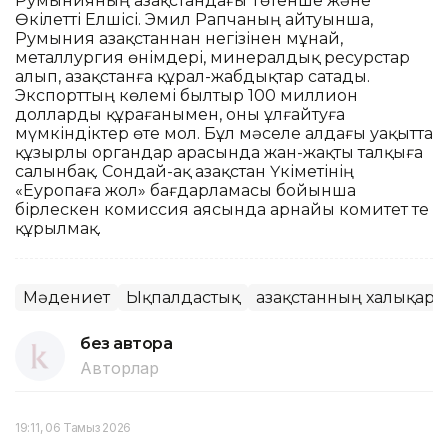
Румынияның Қазақстандағы Төтенше және
Өкілетті Елшісі. Эмил Рапчаның айтуынша,
Румыния Қазақстаннан негізінен мұнай,
металлургия өнімдері, минералдық ресурстар
алып, Қазақстанға құрал-жабдықтар сатады.
Экспорттың көлемі былтыр 100 миллион
долларды құрағанымен, оны ұлғайтуға
мүмкіндіктер өте мол. Бұл мәселе алдағы уақытта
құзырлы органдар арасында жан-жақты талқыға
салынбақ. Сондай-ақ Қазақстан Үкіметінің
«Еуропаға жол» бағдарламасы бойынша
бірлескен комиссия аясында арнайы комитет те
құрылмақ.
Мәдениет
Ықпалдастық
Қазақстанның халықара
без автора
Авторлар
19:11, 06 Тамыз 2026