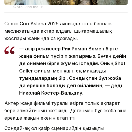
Фото: kino.mail.ru
Comic Con Astana 2026 аясында өткен баспасөз
мәслихатында актер алдағы шығармашылық
жоспары жайында сөз қозғады.
— Қазір режиссер Рик Роман Вомен бірге
жаңа фильм түсіріп жатырмыз. Бұған дейін
де онымен бірге жұмыс істедім. Оның Shot
Caller фильмі мен үшін ең маңызды
туындылардың бірі. Сондықтан бұл жоба
да ерекше болады деп ойлаймын, — деді
Николай Костер-Вальдау.
Актер жаңа фильмі туралы әзірге толық ақпарат
бере алмайтынын жеткізді. Дегенмен бұл жоба өзіне
ерекше жақын екенін атап өтті.
Сондай-ақ ол қазір сценарийдің қызықты