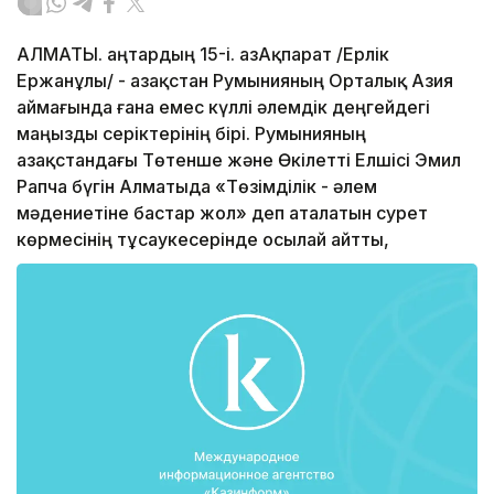
АЛМАТЫ. Қаңтардың 15-і. ҚазАқпарат /Ерлік
Ержанұлы/ - Қазақстан Румынияның Орталық Азия
аймағында ғана емес күллі әлемдік деңгейдегі
маңызды серіктерінің бірі. Румынияның
Қазақстандағы Төтенше және Өкілетті Елшісі Эмил
Рапча бүгін Алматыда «Төзімділік - әлем
мәдениетіне бастар жол» деп аталатын сурет
көрмесінің тұсаукесерінде осылай айтты,