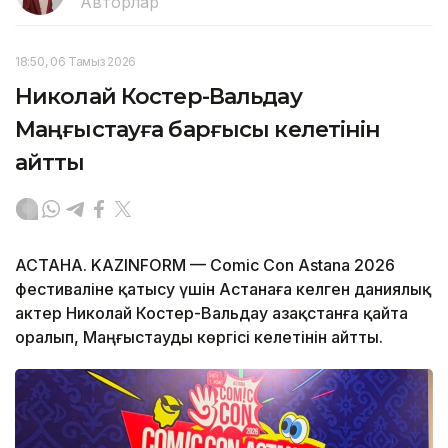
Авторлар
18:50, 06 Тамыз 2026
Николай Костер-Вальдау
Маңғыстауға барғысы келетінін
айтты
АСТАНА. KAZINFORM — Comic Con Astana 2026
фестиваліне қатысу үшін Астанаға келген даниялық
актер Николай Костер-Вальдау Қазақстанға қайта
оралып, Маңғыстауды көргісі келетінін айтты.