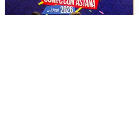
Фото: Назерке Сүйіндік/Kazinform
Бұл туралы актер Comic Con Astana 2026 аясында
өткен баспасөз мәжілісінде айтып берді.
Оның сөзінше, Қазақстанда болған аз уақыттың
өзінде жергілікті халықтың қонақжайлығы мен
ақжарқын көңілі ерекше әсер қалдырған.
— Мені қарсы алған ұйымдастырушылар
да, осында жолыққан адамдар да өте
керемет екен. Осы сапардан кейін