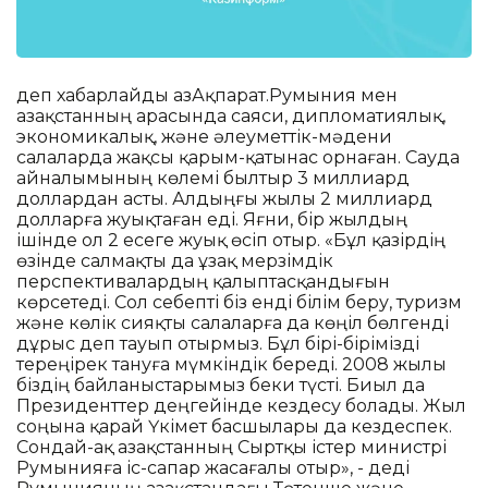
деп хабарлайды ҚазАқпарат.Румыния мен
Қазақстанның арасында саяси, дипломатиялық,
экономикалық, және әлеуметтік-мәдени
салаларда жақсы қарым-қатынас орнаған. Сауда
айналымының көлемі былтыр 3 миллиард
доллардан асты. Алдыңғы жылы 2 миллиард
долларға жуықтаған еді. Яғни, бір жылдың
ішінде ол 2 есеге жуық өсіп отыр. «Бұл қазірдің
өзінде салмақты да ұзақ мерзімдік
перспективалардың қалыптасқандығын
көрсетеді. Сол себепті біз енді білім беру, туризм
және көлік сияқты салаларға да көңіл бөлгенді
дұрыс деп тауып отырмыз. Бұл бірі-бірімізді
тереңірек тануға мүмкіндік береді. 2008 жылы
біздің байланыстарымыз беки түсті. Биыл да
Президенттер деңгейінде кездесу болады. Жыл
соңына қарай Үкімет басшылары да кездеспек.
Сондай-ақ Қазақстанның Сыртқы істер министрі
Румынияға іс-сапар жасағалы отыр», - деді