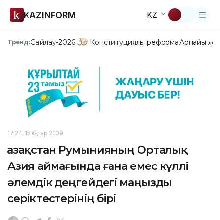
KAZINFORM
KZ
Сайлау-2026
Конституциялық реформа
Арнайы жо
Тренд:
17:24, 15 Қаңтар 2009
Қазақстан Румынияның Орталық
Азия аймағында ғана емес күллі
әлемдік деңгейдегі маңызды
серіктестерінің бірі