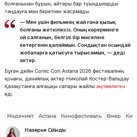
болғанынан бұрын, айтары бар туындыларды
таңдауға мән беретінін жасрмады.
— Мен үшін фильмнің жай ғана қызық
болғаны жеткіліксіз. Оның көрерменге
ой салғанын, белгілі бір мәселені
көтергенін қалаймын. Сондықтан осындай
жобаларға қатысуға тырысамын, — деді
актер.
Бұған дейін Comic Con Astana 2026 фестивалінің
қонағы, даниялық актер Николай Костер-Вальдау
Қазақстанға алғашқы сапары жайлы
әңгімелеген
еді.
Мәдениет
Астана
Кинофестиваль
Өнер
Кин
Назерке Сүйіндік