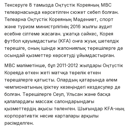
Тексеруге 8 тамызда Оңтүстік Кореяның MBC
телеарнасында көрсетілген сюжет себеп болған.
Телеарна Оңтүстік Кореяның Мәдениет, спорт
және туризм министрлігінің 2016 жылғы аудит
есебіне сілтеме жасаған. Құжатқа сәйкес, Корея
футбол қауымдастығы (KFA) онға жуық шетелдік
төрешіге, оның ішінде жапониялық төрешілерге де
осындай қызметтер көрсетуді ұйымдастырған.
MBC мәліметінше, бұл 2011-2012 жылдары Оңтүстік
Кореяда өткен жеті матчқа төрелік еткен
төрешілерге қатысты. Олардың қатарында әлем
чемпионатының іріктеу кезеңіндегі кездесулер де
болған. Төрешілерге Сеул, Ульсан және басқа
қалалардағы массаж салондарындағы
қызметтердің ақысы төленген. Шығындар KFA-ның
корпоративтік несие карталары арқылы
рәсімделген.