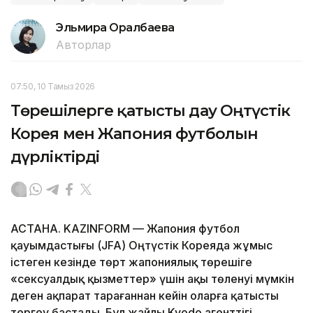
Эльмира Оралбаева
Авторлар
07:50, 10 Тамыз 2026
Төрешілерге қатысты дау Оңтүстік
Корея мен Жапония футболын
дүрліктірді
АСТАНА. KAZINFORM — Жапония футбол
қауымдастығы (JFA) Оңтүстік Кореяда жұмыс
істеген кезінде төрт жапониялық төрешіге
«сексуалдық қызметтер» үшін ақы төленуі мүмкін
деген ақпарат тарағаннан кейін оларға қатысты
тергеу бастады. Бұл жайлы Kyodo агенттігі