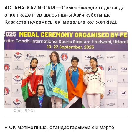
АСТАНА. KAZINFORM — Семсерлесуден Үндістанда
өткен кадеттер арасындағы Азия кубогында
Қазақстан құрамасы екі медальға қол жеткізді.
Фото: ҚР ҰОК
ҚР ҚОК мәліметінше, отандастарымыз екі мәрте