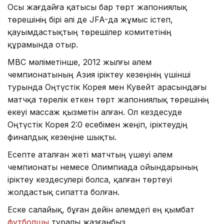
Осы жағдайға қатысы бар төрт жапониялық
төрешінің бірі әлі де JFA-да жұмыс істеп,
қауымдастықтың төрешілер комитетінің
құрамында отыр.
MBC мәліметінше, 2012 жылғы әлем
чемпионатының Азия іріктеу кезеңінің үшінші
турында Оңтүстік Корея мен Кувейт арасындағы
матчқа төрелік еткен төрт жапониялық төрешінің
екеуі массаж қызметін алған. Ол кездесуде
Оңтүстік Корея 2:0 есебімен жеңіп, іріктеудің
финалдық кезеңіне шықты.
Есепте аталған жеті матчтың үшеуі әлем
чемпионаты немесе Олимпиада ойындарының
іріктеу кездесулері болса, қалған төртеуі
жолдастық сипатта болған.
Еске салайық, бұған дейін әлемдегі ең қымбат
футболшы
туралы жазғанбыз.