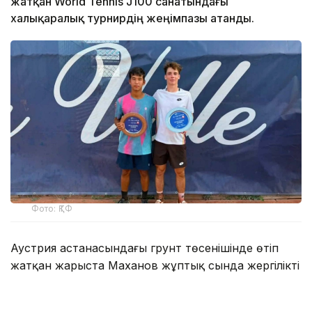
жатқан World Tennis J100 санатындағы
халықаралық турнирдің жеңімпазы атанды.
Фото: ҚТФ
Аустрия астанасындағы грунт төсенішінде өтіп
жатқан жарыста Маханов жұптық сында жергілікті
теннисші Леандер Таубермен бірге өнер көрсетті.
Қазақстандық-аустриялық жұп турнирде төртінші