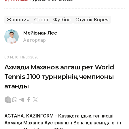
Жапония
Спорт
Футбол
Оңтүстік Корея
Мейірман Лес
Авторлар
03:14, 10 Тамыз 2026
Ахмади Маханов алғаш рет World
Tennis J100 турнирінің чемпионы
атанды
АСТАНА. KAZINFORM – Қазақстандық теннисші
Ахмади Маханов Аустрияның Вена қаласында өтіп