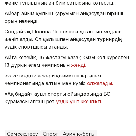
жеңіс тұғырының ең биік сатысына көтерілді.
Айбар Қайым қылыш қаруымен айқасудан бірінші
орын иеленді.
Сондай-ақ Полина Лесовская да алтын медаль
жеңіп алды. Ол қылышпен айқасудан турнирдің
үздік спортшысы атанды.
Айта кетейік, 16 жастағы қазақ қызы қол күрестен
13 дүркін әлем чемпионын
жеңді.
Қазақстандық әскери қызметшілер әлем
чемпионатында алтын мен күміс
олжалады.
«Ақ бидай» ауыл спорты ойындарында БҚО
құрамасы алғаш рет
үздік үштікке ілікті.
Семсерлесу
Спорт
Азия кубогы