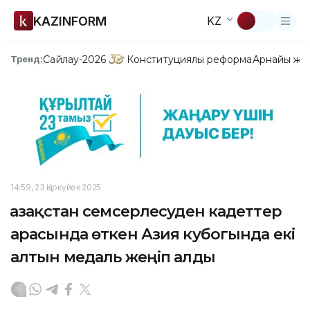
KAZINFORM
KZ
Сайлау-2026
Конституциялық реформа
Арнайы жо
Тренд:
14:59, 23 Қыркүйек 2025
Қазақстан семсерлесуден кадеттер
арасында өткен Азия кубогында екі
алтын медаль жеңіп алды