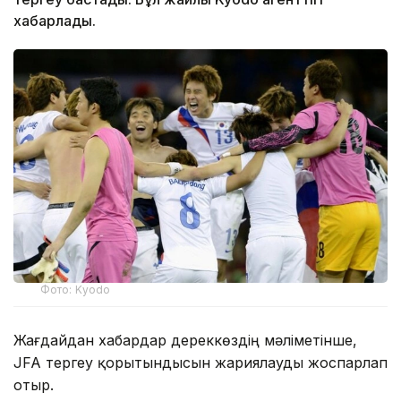
хабарлады.
Фото: Kyodo
Жағдайдан хабардар дереккөздің мәліметінше,
JFA тергеу қорытындысын жариялауды жоспарлап
отыр.