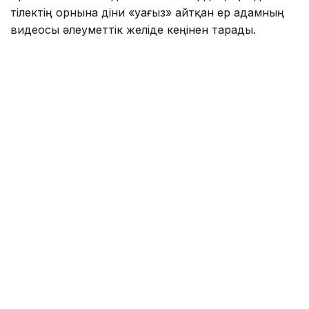
тілектің орнына діни «уағыз» айтқан ер адамның
видеосы әлеуметтік желіде кеңінен тарады.
Бейнежазбада ол тойларда арақтың қойылмай
жүргенін құптайтынын айтып, ендігі кезекте
музыкадан бас тарту керектігін жеткізген. Сондай-
ақ ерлер мен әйелдердің бірге отыруын шариғатқа
қайшы деп бағалап, мұсылмандардың діни
талаптарды қатаң ұстануы қажет екенін
айтқан.
Ішкі істер министрлігі бұл видеоға қатысты ресми
мәлімдеме жасады.
– Әлеуметтік желілерге жүргізілген
мониторинг барысында Түркістан
облысының 66 жастағы тұрғынының діни
және әлеуметтік араздықты қоздыру
белгілері бар жария мәлімдемелері
қамтылған бейнежазба анықталды. Аталған
факті бойынша полиция қылмыстық іс