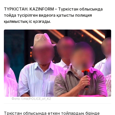
ТҮРКІСТАН. KAZINFORM – Түркістан облысында
тойда түсірілген видеоға қатысты полиция
қылмыстық іс қозғады.
Фото: t.me/POLICE_of_KZ
Түркістан облысында өткен тойлардың бірінде