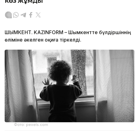
көз жұмды
ШЫМКЕНТ. KAZINFORM – Шымкентте бүлдіршіннің
өліміне әкелген оқиға тіркелді.
Фото: pexels.com