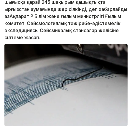
шығысқа қарай 245 шақырым қашықтықта
Қырғызстан аумағында жер сілкінді, деп хабарлайды
ҚазАқпарат ҚР Білім және ғылым министрлігі Ғылым
комитеті Сейсмологиялық тәжірибе-әдістемелік
экспедициясы Сейсмикалық стансалар желісіне
сілтеме жасап.