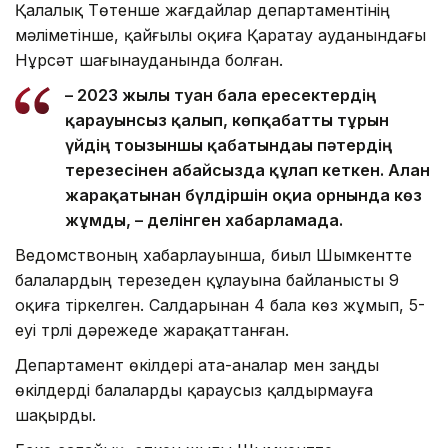
Қалалық Төтенше жағдайлар департаментінің
мәліметінше, қайғылы оқиға Қаратау ауданындағы
Нұрсәт шағынауданында болған.
– 2023 жылы туған бала ересектердің
қарауынсыз қалып, көпқабатты тұрғын
үйдің тоғызыншы қабатындағы пәтердің
терезесінен абайсызда құлап кеткен. Алған
жарақатынан бүлдіршін оқиға орнында көз
жұмды, – делінген хабарламада.
Ведомствоның хабарлауынша, биыл Шымкентте
балалардың терезеден құлауына байланысты 9
оқиға тіркелген. Салдарынан 4 бала көз жұмып, 5-
еуі түрлі дәрежеде жарақаттанған.
Департамент өкілдері ата-аналар мен заңды
өкілдерді балаларды қараусыз қалдырмауға
шақырды.