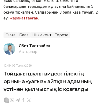
Еске салайық, өткен жылы Шымкентте
балалардың терезеден құлауына байланысты 5
оқиға тіркелген. Салдарынан 3 бала қаза тауып, 2-
еуі
жарақаттанған.
Оқиға
Бала
Шымкент
Терезе
Сәбит Тастанбек
Авторлар
10:49, 05 Тамыз 2026
Тойдағы шулы видео: тілектің
орнына «уағыз» айтқан адамның
үстінен қылмыстық іс қозғалды