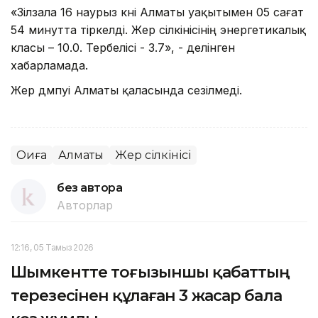
«Зілзала 16 наурыз күні Алматы уақытымен 05 сағат
54 минутта тіркелді. Жер сілкінісінің энергетикалық
класы – 10.0. Тербелісі - 3.7», - делінген
хабарламада.
Жер дүмпуі Алматы қаласында сезілмеді.
Оқиға
Алматы
Жер сілкінісі
без автора
Авторлар
12:16, 05 Тамыз 2026
Шымкентте тоғызыншы қабаттың
терезесінен құлаған 3 жасар бала