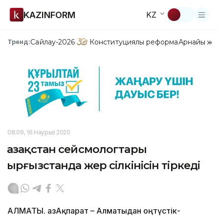
KAZINFORM
KZ
Сайлау-2026
Конституциялық реформа
Арнайы жо
Тренд:
08:09, 16 Наурыз 2020
Қазақстан сейсмологтары
Қырғызстанда жер сілкінісін тіркеді
АЛМАТЫ. ҚазАқпарат – Алматыдан оңтүстік-