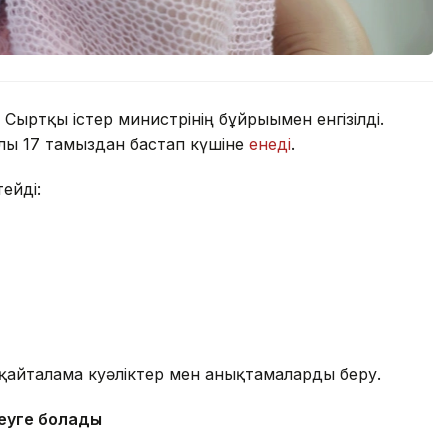
 Сыртқы істер министрінің бұйрығымен енгізілді.
ғы 17 тамыздан бастап күшіне
енеді
.
ейді:
ы қайталама куәліктер мен анықтамаларды беру.
кеуге болады