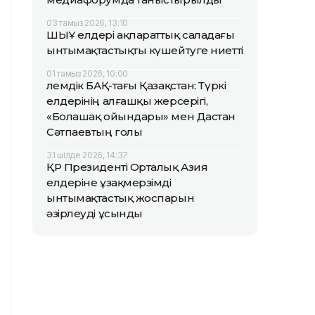
03 тамыз 2026, 13:10
ШЫҰ елдері ақпараттық саладағы
ынтымақтастықты күшейтуге ниетті
01 тамыз 2026, 10:00
Әлемдік БАҚ-тағы Қазақстан: Түркі
елдерінің алғашқы жерсерігі,
«Болашақ ойындары» мен Дастан
Сәтпаевтың голы
31 шілде 2026, 14:37
ҚР Президенті Орталық Азия
елдеріне ұзақмерзімді
ынтымақтастық жоспарын
әзірлеуді ұсынды