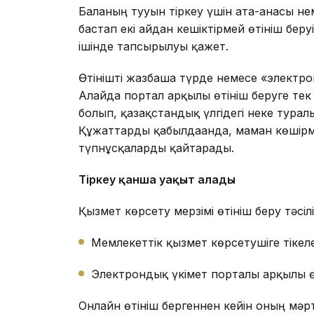
Баланың тууын тіркеу үшін ата-анасы нем
бастап екі айдан кешіктірмей өтініш беруі 
ішінде тапсырылуы қажет.
Өтінішті жазбаша түрде немесе «электр
Алайда портал арқылы өтініш беруге тек
болып, қазақстандық үлгідегі неке туралы к
Құжаттарды қабылдағанда, маман көшірм
түпнұсқаларды қайтарады.
Тіркеу қанша уақыт алады
Қызмет көрсету мерзімі өтініш беру тәсіл
Мемлекеттік қызмет көрсетушіге тікеле
Электрондық үкімет порталы арқылы өт
Онлайн өтініш бергеннен кейін оның мәрт