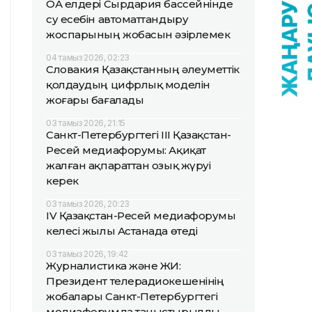
ОА елдері Сырдария бассейнінде
су есебін автоматтандыру
жоспарының жобасын әзірлемек
04 тамыз 2026, 02:23
Словакия Қазақстанның әлеуметтік
қолдаудың цифрлық моделін
жоғары бағалады
03 тамыз 2026, 21:15
Санкт-Петербургтегі III Қазақстан-
Ресей медиафорумы: Ақиқат
жалған ақпараттан озық жүруі
керек
03 тамыз 2026, 20:23
IV Қазақстан-Ресей медиафорумы
келесі жылы Астанада өтеді
03 тамыз 2026, 19:42
Журналистика және ЖИ:
Президент телерадиокешенінің
жобалары Санкт-Петербургтегі
медиафорумда таныстырылды