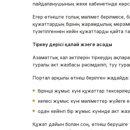
пайдаланушының жеке кабинетінде көрсе
Егер өтініште толық мәлімет берілмесе,
құжаттардың бірінің жарамдылық мерзімі 
түзетілгеннен кейін құжаттарды қайта та
Тірке
у үдерісі қалай жүзеге асады
Азаматтық хал актілерін тіркеудің ақпара
туралы акт жазбасы рәсімделіп, туу турал
Портал арқылы өтініш берілген жағдайда:
бірінші жұмыс күні құжаттар тексерілед
келесі жұмыс күні мәліметтер жүйеге енг
одан кейінгі бір жұмыс күнінде акт жа
Құжат дайын болған соң, өтініш берушіг