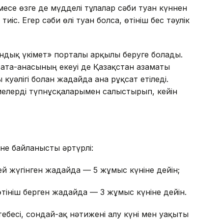
есе өзге де мүдделі тұлғалар сәби туған күннен
тиіс. Егер сәби өлі туған болса, өтініш бес тәулік
ондық үкімет» порталы арқылы беруге болады.
 ата-анасының екеуі де Қазақстан азаматы
уәлігі болған жағдайда ғана рұқсат етіледі.
елерді түпнұсқаларымен салыстырып, кейін
іне байланысты әртүрлі:
й жүгінген жағдайда — 5 жұмыс күніне дейін;
ініш берген жағдайда — 3 жұмыс күніне дейін.
ебесі, сондай-ақ нәтижені алу күні мен уақыты