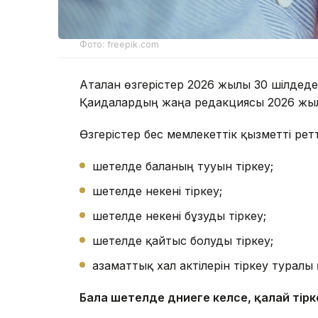
Фото: freepik.com
Аталған өзгерістер 2026 жылғы 30 шілдеде
Қағидалардың жаңа редакциясы 2026 жыл
Өзгерістер бес мемлекеттік қызметті ретт
шетелде баланың тууын тіркеу;
шетелде некені тіркеу;
шетелде некені бұзуды тіркеу;
шетелде қайтыс болуды тіркеу;
азаматтық хал актілерін тіркеу турал
Бала шетелде дүниеге келсе
, қалай тір