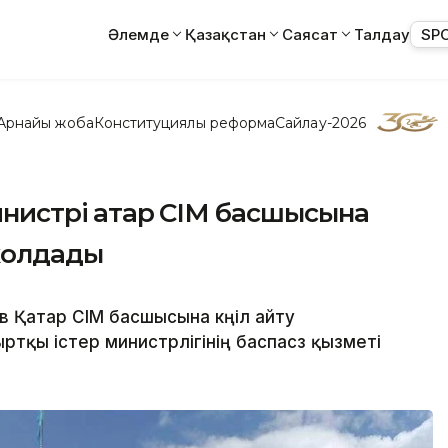
Әлемде
Қазақстан
Саясат
Талдау
SP
Арнайы жоба
Конституциялық реформа
Сайлау-2026
министрі Қатар СІМ басшысына
жолдады
 Қатар СІМ басшысына көңіл айту
қы істер министрлігінің баспасөз қызметі