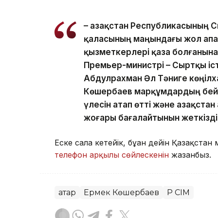
– Қазақстан Республикасының 
қаласының маңындағы жол апат
қызметкерлері қаза болғанына
Премьер-министрі – Сыртқы іс
Абдулрахман Әл Тәниге көңілх
Көшербаев марқұмдардың бейб
үлесін атап өтті және Қазақстан
жоғары бағалайтынын жеткізді,
Еске сала кетейік, бұған дейін Қазақста
телефон арқылы сөйлескенін
жазғанбыз.
Қатар
Ермек Көшербаев
ҚР СІМ