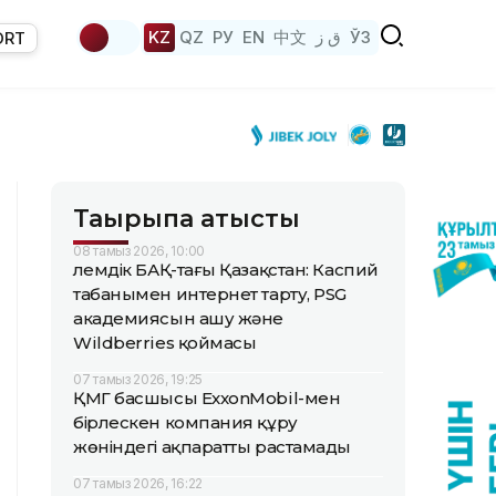
KZ
QZ
РУ
EN
中文
ق ز
ЎЗ
ORT
Тақырыпқа қатысты
08 тамыз 2026, 10:00
Әлемдік БАҚ-тағы Қазақстан: Каспий
табанымен интернет тарту, PSG
академиясын ашу және
Wildberries қоймасы
07 тамыз 2026, 19:25
ҚМГ басшысы ExxonMobil-мен
бірлескен компания құру
жөніндегі ақпаратты растамады
07 тамыз 2026, 16:22