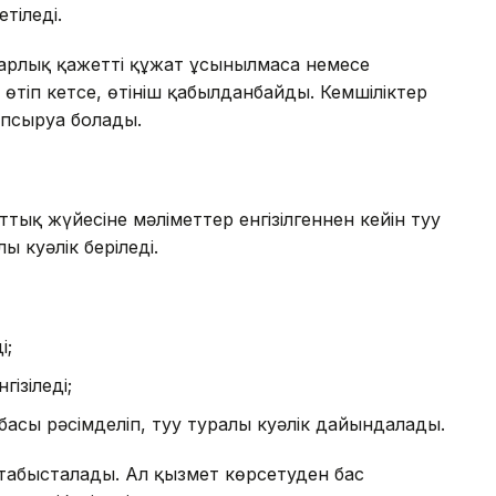
тіледі.
 барлық қажетті құжат ұсынылмаса немесе
өтіп кетсе, өтініш қабылданбайды. Кемшіліктер
псыруға болады.
ттық жүйесіне мәліметтер енгізілгеннен кейін туу
ы куәлік беріледі.
і;
ізіледі;
збасы рәсімделіп, туу туралы куәлік дайындалады.
е табысталады. Ал қызмет көрсетуден бас