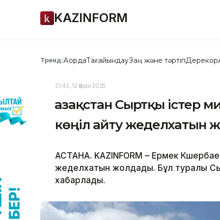
KAZINFORM
Ақорда
Тағайындау
Заң және тәртіп
Дерекқор
Тренд:
21:42, 12 Қазан 2025
​Қазақстан Сыртқы істер 
көңіл айту жеделхатын 
АСТАНА. KAZINFORM – Ермек Көшербаев
жеделхатын жолдады. Бұл туралы Сырт
хабарлады.