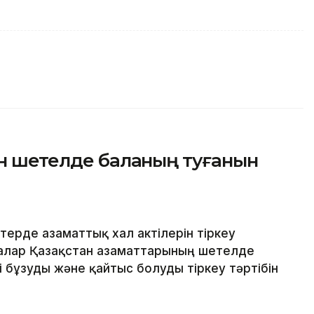
ін шетелде баланың туғанын
рде азаматтық хал актілерін тіркеу
алар Қазақстан азаматтарының шетелде
і бұзуды және қайтыс болуды тіркеу тәртібін