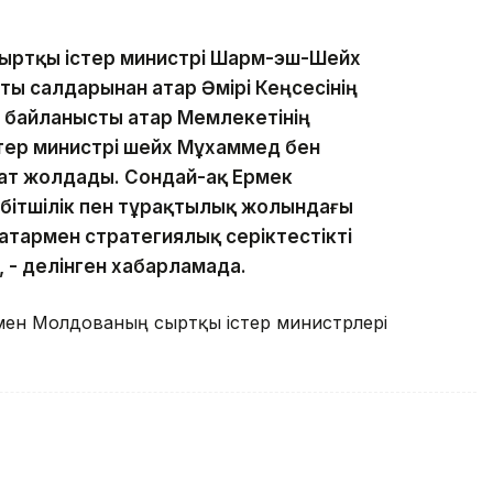
Сыртқы істер министрі Шарм-эш-Шейх
ы салдарынан Қатар Әмірі Кеңсесінің
 байланысты Қатар Мемлекетінің
тер министрі шейх Мұхаммед бен
ат жолдады. Сондай-ақ Ермек
ітшілік пен тұрақтылық жолындағы
 Қатармен стратегиялық серіктестікті
 - делінген хабарламада.
н мен Молдованың сыртқы істер министрлері