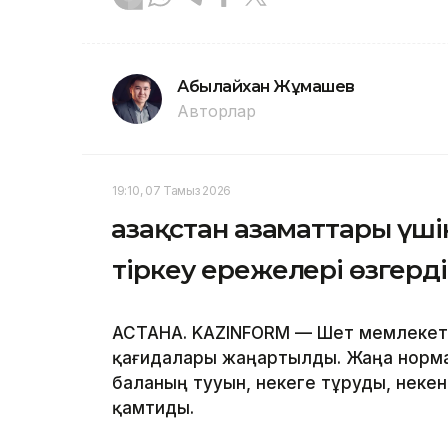
Абылайхан Жұмашев
Авторлар
19:10, 07 Тамыз 2026
Қазақстан азаматтары үш
тіркеу ережелері өзгерді
АСТАНА. KAZINFORM — Шет мемлекетте
қағидалары жаңартылды. Жаңа норм
баланың тууын, некеге тұруды, некен
қамтиды.