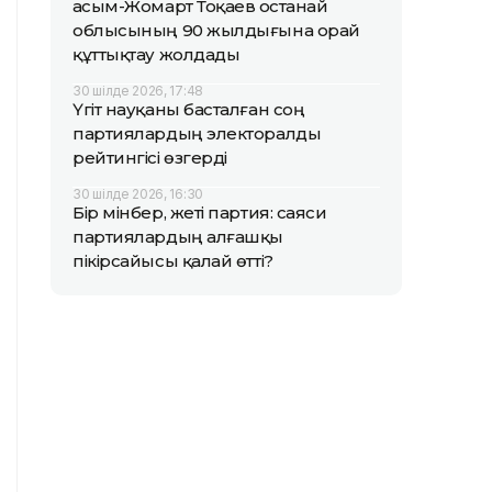
Қасым-Жомарт Тоқаев Қостанай
облысының 90 жылдығына орай
құттықтау жолдады
30 шілде 2026, 17:48
Үгіт науқаны басталған соң
партиялардың электоралды
рейтингісі өзгерді
30 шілде 2026, 16:30
Бір мінбер, жеті партия: саяси
партиялардың алғашқы
пікірсайысы қалай өтті?