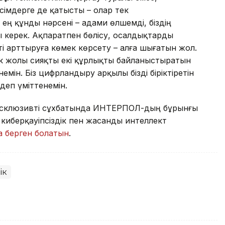
сімдерге де қатысты – олар тек
ң құнды нәрсені – адами өлшемді, біздің
ы керек. Ақпаратпен бөлісу, осалдықтарды
ті арттыруға көмек көрсету – алға шығатын жол.
ек жолы сияқты екі құрлықты байланыстыратын
ін. Біз цифрландыру арқылы бізді біріктіретін
еп үміттенемін.
н эксклюзивті сұхбатында ИНТЕРПОЛ-дың бұрынғы
иберқауіпсіздік пен жасанды интеллект
а берген болатын
.
ік