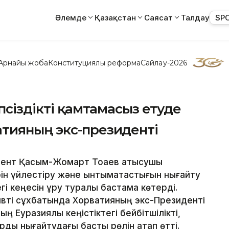
Әлемде
Қазақстан
Саясат
Талдау
SP
Арнайы жоба
Конституциялық реформа
Сайлау-2026
псіздікті қамтамасыз етуде
тияның экс-президенті
дент Қасым-Жомарт Тоқаев қатысушы
ін үйлестіру және ынтымақтастығын нығайту
гі кеңесін құру туралы бастама көтерді.
зивті сұхбатында Хорватияның экс-Президенті
 Еуразиялық кеңістіктегі бейбітшілікті,
арды нығайтудағы басты рөлін атап өтті.