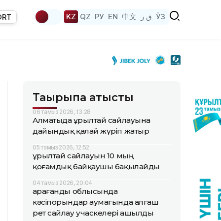
KZ
QZ
РУ
EN
中文
ق ز
ЎЗ
ORT
Тақырыпқа қатысты
06 тамыз 2026, 13:28
Алматыда Құрылтай сайлауына
дайындық қалай жүріп жатыр
05 тамыз 2026, 12:52
Құрылтай сайлауын 10 мың
қоғамдық байқаушы бақылайды
04 тамыз 2026, 20:04
Қарағанды облысында
кәсіпорындар аумағында алғаш
рет сайлау учаскелері ашылды