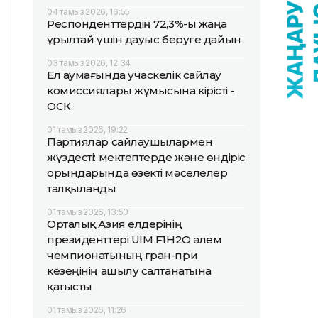
04 тамыз 2026, 16:55
Респонденттердің 72,3%-ы жаңа
Құрылтай үшін дауыс беруге дайын
03 тамыз 2026, 12:34
Ел аумағында учаскелік сайлау
комиссиялары жұмысына кірісті -
ОСК
01 тамыз 2026, 19:22
Партиялар сайлаушылармен
жүздесті: мектептерде және өндіріс
орындарында өзекті мәселелер
талқыланды
01 тамыз 2026, 13:50
Орталық Азия елдерінің
президенттері UIM F1H2O әлем
чемпионатының гран-при
кезеңінің ашылу салтанатына
қатысты
01 тамыз 2026, 11:26