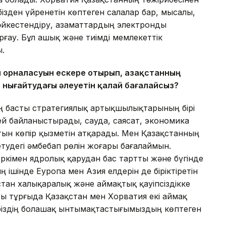
ізден үйренетін көптеген салалар бар, мысалы,
әйкестендіру, азаматтардың электронды
ғау. Бұл ашық және тиімді мемлекеттік
.
и орналасуын ескере отырып, Қазақстанның
 нығайтудағы әлеуетін қалай бағалайсыз?
ң басты стратегиялық артықшылықтарының бірі
лей байланыстырады, сауда, саясат, экономика
ын көпір қызметін атқарады. Мен Қазақстанның
 етудегі әмбебап рөлін жоғары бағалаймын.
 еркімен ядролық қарудан бас тартты және бүгінде
ішінде Еуропа мен Азия елдерін де біріктіретін
стан халықаралық және аймақтық қауіпсіздікке
сы тұрғыда Қазақстан мен Хорватия екі аймақ
біздің болашақ ынтымақтастығымыздың көптеген