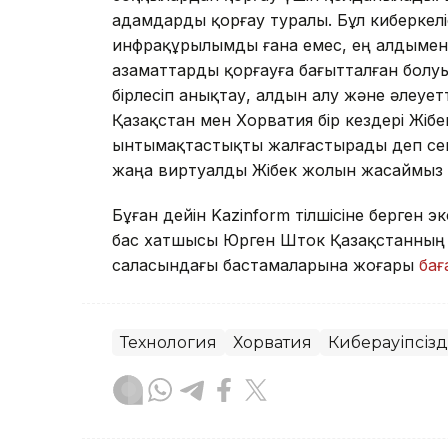
адамдарды қорғау туралы. Бұл киберкелі
инфрақұрылымды ғана емес, ең алдымен е
азаматтарды қорғауға бағытталған болу
бірлесіп анықтау, алдын алу және әлеует
Қазақстан мен Хорватия бір кездері Жіб
ынтымақтастықты жалғастырады деп сенем
жаңа виртуалды Жібек жолын жасаймыз д
Бұған дейін Kazinform тілшісіне берге
бас хатшысы Юрген Шток Қазақстанның к
саласындағы бастамаларына жоғары
бағ
Технология
Хорватия
Киберқауіпсізд