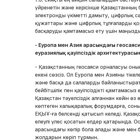
үйренетін және керісінше Қазақстанның б
электронды үкіметті дамыту, цифрлық с
құжаттары және цифрлық тұлғаларды қор
басқаруды қамтамасыз ету үшін маңызды
- Еуропа мен Азия арасындағы геосаяс
еуразиялық қауіпсіздік архитектурасын
- Қазақстанның геосаяси орналасуы оны
екені сөзсіз. Ол Еуропа мен Азияны тіке
және басқа да салаларды байланыстырат
бейбітшілік пен қауіпсіздікті қамтамасыз
Қазақстан тәуелсіздік алғаннан кейін өз
көптеген халықаралық форумдарға, соның 
ЕҚЫҰ-ға белсенді қатысып келеді. Қазақ
елеулі үлес қосатын елдер қатарында. О
арасындағы көпір бола алады және мен 
жолдарын көріп тұрмын.