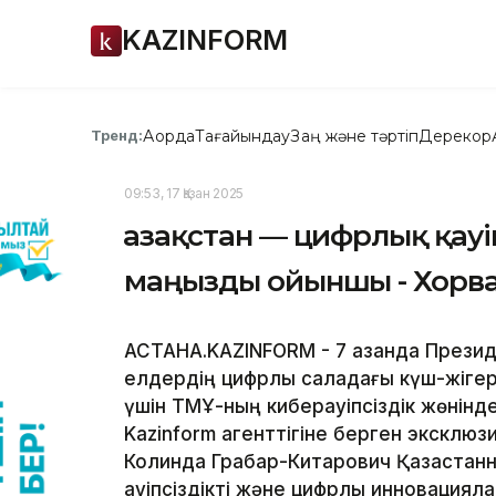
KAZINFORM
Ақорда
Тағайындау
Заң және тәртіп
Дерекқор
Тренд:
09:53, 17 Қазан 2025
Қазақстан — цифрлық қауі
маңызды ойыншы - Хорва
АСТАНА.KAZINFORM - 7 қазанда Прези
елдердің цифрлық саладағы күш-жігер
үшін ТМҰ-ның киберқауіпсіздік жөнінде
Kazinform агенттігіне берген эксклю
Колинда Грабар-Китарович Қазақстанның
қауіпсіздікті және цифрлық инновациял