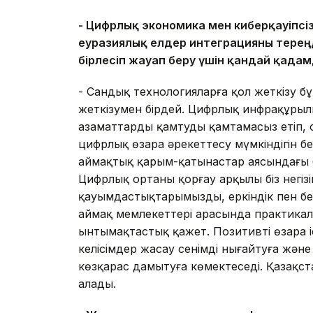
- Цифрлық экономика мен киберқауіпс
еуразиялық елдер интеграцияны тере
бірлесіп жауап беру үшін қандай қада
- Сандық технологияларға қол жеткізу б
жеткізумен бірдей. Цифрлық инфрақұры
азаматтарды қамтуды қамтамасыз етіп, 
цифрлық өзара әрекеттесу мүмкіндігін б
аймақтық қарым-қатынастар аясындағы б
Цифрлық ортаны қорғау арқылы біз негі
қауымдастықтарымызды, еркіндік пен бе
аймақ мемлекеттері арасында практика
ынтымақтастық қажет. Позитивті өзара 
келісімдер жасау сенімді нығайтуға және
көзқарас дамытуға көмектеседі. Қазақста
алады.