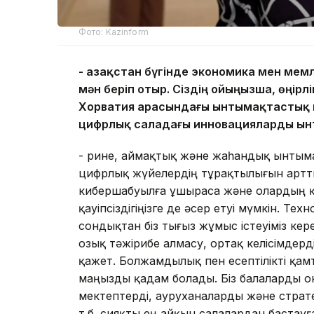
Фото: Kazinform
- Қазақстан бүгінде экономика мен ме
мән беріп отыр. Сіздің ойыңызша, өңірл
Хорватия арасындағы ынтымақтастық ки
цифрлық саладағы инновацияларды ын
- Әрине, аймақтық және жаһандық ынты
цифрлық жүйелердің тұрақтылығын артты
кибершабуылға ұшыраса және олардың қауі
қауіпсіздігіңізге де әсер етуі мүмкін. 
сондықтан біз тығыз жұмыс істеуіміз кер
озық тәжірибе алмасу, ортақ келісімдер
қажет. Болжамдылық пен есептілікті қам
маңызды қадам болады. Біз балаларды о
мектептерді, ауруханаларды және стра
т.б. сияқты ең айқын салалардан бастау