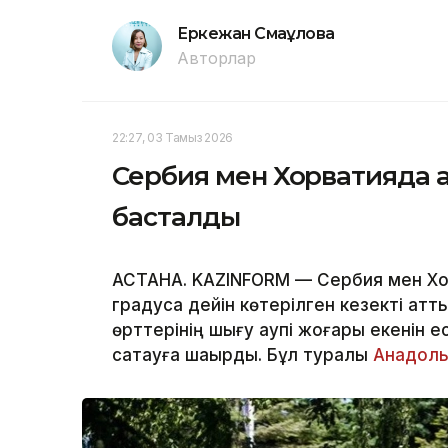
Еркежан Смағұлова
Авторлар
22:27, 03 Тамыз 2026
Сербия мен Хорватияда 
басталды
АСТАНА. KAZINFORM — Сербия мен Хо
градусқа дейін көтерілген кезекті қат
өрттерінің шығу қаупі жоғары екенін 
сақтауға шақырды. Бұл туралы
Анадол