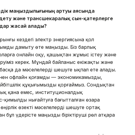
іздік маңыздылығының артуы аясында
ңдету және трансшекаралық сын-қатерлерге
мдар жасай алады?
ұрынғы кездегі электр энергиясына қол
лымды дамыту өте маңызды. Біз барлық
оларға онлайн оқу, қашықтан жұмыс істеу және
еруіміз керек. Мұндай байланыс екіжақты және
асқа да мәселелерді шешуге ықпал ете алады.
зінен офлайн қоғамды — экономикамызды,
йбітшілік құқығымызды қорғаймыз. Сондықтан
лық қана емес, институционалдық
іс-қимылды нығайтуға бағытталған өзара
 өңірлік өзекті мәселелерді шешуге ортақ
н бұл үдерісте маңызды біріктіруші рөл атқара