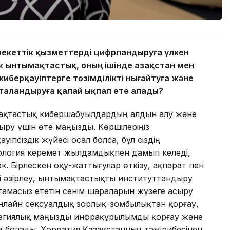
млекеттік қызметтерді цифрландыруға үлкен
ік ынтымақтастық, оның ішінде Қазақстан мен
берқауіптерге төзімділікті нығайтуға және
таландыруға қалай ықпал ете алады?
мақтастық кибершабуылдардың алдын алу және
ру үшін өте маңызды. Көршілеріңіз
псіздік жүйесі осал болса, бұл сіздің
Технология керемет жылдамдықпен дамып келеді,
ек. Бірлескен оқу-жаттығулар өткізу, ақпарат пен
ді әзірлеу, ынтымақтастықты институттандыру
тамасыз ететін сенім шараларын жүзеге асыру
нлайн сексуалдық зорлық-зомбылықтан қорғау,
тегиялық маңызды инфрақұрылымды қорғау және
ға болады. Хорватия Қазақстанның тәжірибесінен