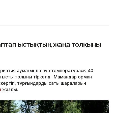
аптап ыстықтың жаңа толқыны
рватия аумағында ауа температурасы 40
ты ыстық толқыны тіркелді. Мамандар орман
ескертіп, тұрғындарды сақтық шараларын
ы
жазды.