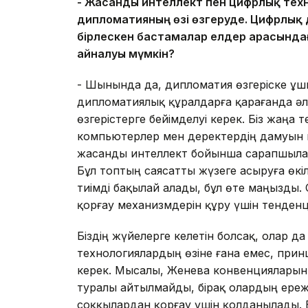
- Жасанды интеллект пен цифрлық тех
дипломатияның өзі өзгеруде. Цифрлық
бірлескен бастамалар елдер арасында
айналуы мүмкін?
- Шынында да, дипломатия өзгеріске ұшы
дипломатиялық құралдарға қарағанда ә
өзгерістерге бейімделуі керек. Біз жаңа
компьютерлер мен деректердің дамуын 
жасанды интеллект бойынша сарапшылар
Бұл топтың саясатты жүзеге асыруға өкіл
тиімді бақылай алады, бұл өте маңызды. 
қорғау механизмдерін құру үшін тенден
Біздің жүйелерге келетін болсақ, олар да
технологиялардың өзіне ғана емес, при
керек. Мысалы, Женева конвенциялары
туралы айтылмайды, бірақ олардың ере
соққылардан қорғау үшін қолданылады. 