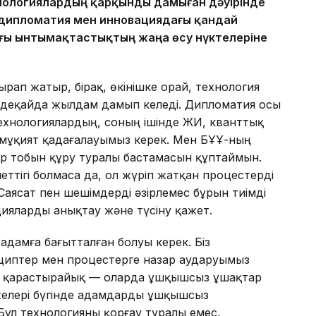
нологиялардың қарқынды дамыған дәуірінде
 дипломатия мен инновациядағы қандай
ғы ынтымақтастықтың жаңа өсу нүктелеріне
рап жатыр, бірақ, өкінішке орай, технология
лдеқайда жылдам дамып келеді. Дипломатия осы
 технологиялардың, соның ішінде ЖИ, кванттық
мұқият қадағалауымыз керек. Мен БҰҰ-ның
 тобын құру туралы бастамасын құптаймын.
еттігі болмаса да, ол жүріп жатқан процестерді
Саясат пен шешімдерді әзірлемес бұрын тиімді
цияларды анықтау және түсіну қажет.
 адамға бағытталған болуы керек. Біз
нциптер мен процестерге назар аударуымыз
н қарастырайық — оларда ұшқышсыз ұшақтар
желері бүгінде адамдарды ұшқышсыз
Бұл технологияны қорғау туралы емес,