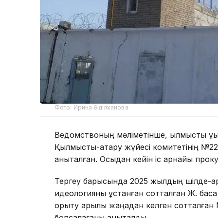
Фото: Ирина Әділханова
Ведомствоның мәліметінше, қылмыстық құқ
Қылмыстық-атқару жүйесі комитетінің №22
анықталған. Осыдан кейін іс арнайы прок
Тергеу барысында 2025 жылдың шілде-қ
идеологияны ұстанған сотталған Ж. басқа
қорқыту арқылы жаңадан келген сотталған М
бопсалағаны анықталды.