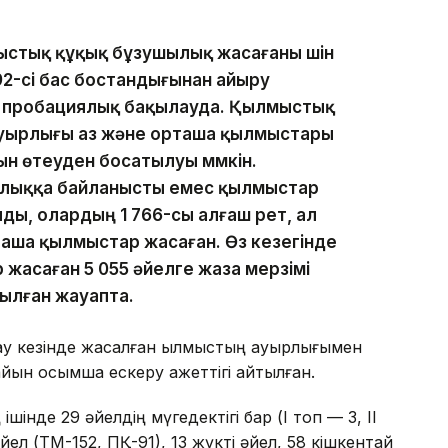
лмыстық құқық бұзушылық жасағаны үшін
92-сі бас бостандығынан айыру
і пробациялық бақылауда. Қылмыстық
ауырлығы аз және орташа қылмыстары
сын өтеуден босатылуы мүмкін.
ылыққа байланысты емес қылмыстар
лды, олардың 1 766-сы алғаш рет, ал
таша қылмыстар жасаған. Өз кезегінде
жасаған 5 055 әйелге жаза мерзімі
зылған жауапта.
ау кезінде жасалған қылмыстың ауырлығымен
йын қосымша ескеру қажеттігі айтылған.
нде 29 әйелдің мүгедектігі бар (I топ — 3, II
 әйел (ТМ-152, ПҚ-91), 13 жүкті әйел, 58 кішкентай