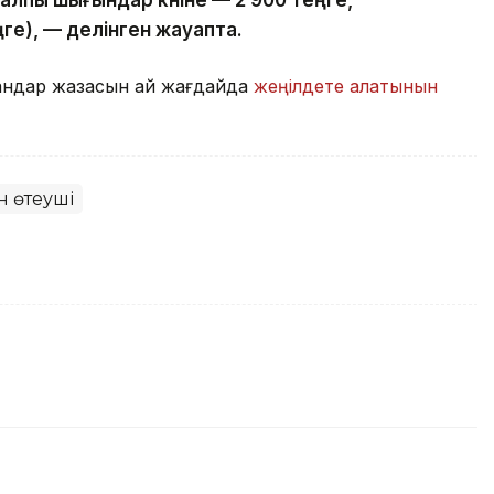
алпы шығындар күніне — 2 900 теңге,
ге), — делінген жауапта.
ғандар жазасын қай жағдайда
жеңілдете алатынын
 өтеуші