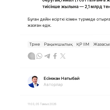
беруі ықтимал (1 сотталғанға ж
тиісінше жылына — 2,1 млрд тең
Бұған дейін есірткі ісімен түрмеде отыр
жазған едік.
Түрме
Рақымшылық
ҚР ІІМ
Жазасын
Есімжан Нақтыбай
Авторлар
11:03, 05 Тамыз 2026