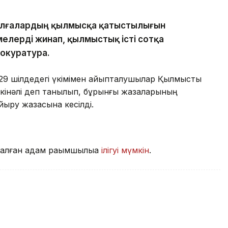
тұлғалардың қылмысқа қатыстылығын
елерді жинап, қылмыстық істі сотқа
окуратура.
29 шілдедегі үкімімен айыпталушылар Қылмыстық
 кінәлі деп танылып, бұрынғы жазаларының
йыру жазасына кесілді.
алған адам рақымшылыққа
ілігуі мүмкін
.