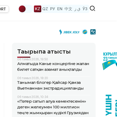
KZ
QZ
РУ
EN
中文
ق ز
ЎЗ
ORT
Тақырыпқа қатысты
06 тамыз 2026, 19:50
Алматыда Канье концертіне жалған
билет сатқан азамат анықталды
06 тамыз 2026, 18:20
Танымал блогер Қайсар Қамза
Вьетнамнан экстрадицияланды
06 тамыз 2026, 10:34
«Пәтер сатып алуға көмектесемін»
деген желеумен 100 миллион
теңге жымқырған күдікті Грузиядан