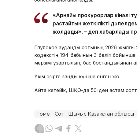
«Арнайы прокурорлар кінәлі 
растайтын жеткілікті дәлелдем
жолдады», – деп хабарлады пр
Глубокое аудандық сотының 2026 жылғы 
кодекстің 194-бабының 3-бөлігі бойынша
мерзімі ұзартылып, бас бостандығынан а
Үкім әзірге заңды күшіне енген жоқ.
Айта кетейік, ШҚО-да 50-ден астам сотт
Түрме
Сот
Шығыс Қазақстан облысы