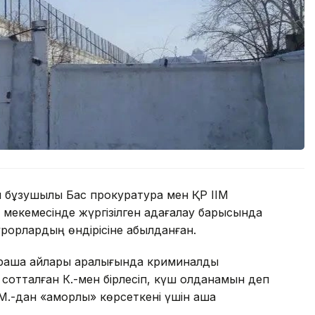
ық бұзушылық Бас прокуратура мен ҚР ІІМ
 мекемесінде жүргізілген қадағалау барысында
урорлардың өндірісіне қабылданған.
араша айлары аралығында криминалдық
 сотталған К.-мен бірлесіп, күш қолданамын деп
.-дан «қамқорлық» көрсеткені үшін ақша