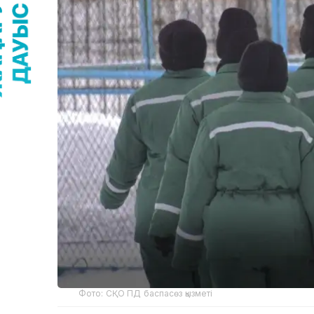
Фото: СҚО ПД баспасөз қызметі