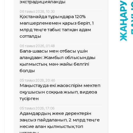
экстрадицияланды
06 тамыз 2026, 10:30
Қостанайда тұрғындарға 120%
мөлшерлемемен қарыз беріп, 1
млрд теңге табыс тапқан адам
сотталды
06 тамыз 2026, 01:48
Бала-шағасы мен отбасы үшін
алаңдаған: Жамбыл облысындағы
қылмыстың мән-жайы белгілі
болды
05 тамыз 2026, 20:46
Маңғыстауда екі жасөспірім мектеп
оқушысын соққыға жығып, видеоға
түсірген
05 тамыз 2026, 17:06
Адамдардың жеке деректерін
заңсыз пайдаланып, 2 млрд теңге
несие алған қылмыстық топ
ұсталды