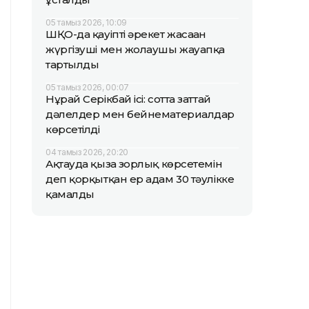
05 тамыз 2026, 10:09
ШҚО-да қауіпті әрекет жасаған
жүргізуші мен жолаушы жауапқа
тартылды
05 тамыз 2026, 00:07
Нұрай Серікбай ісі: сотта заттай
дәлелдер мен бейнематериалдар
көрсетілді
04 тамыз 2026, 20:20
Ақтауда қызға зорлық көрсетемін
деп қорқытқан ер адам 30 тәулікке
қамалды