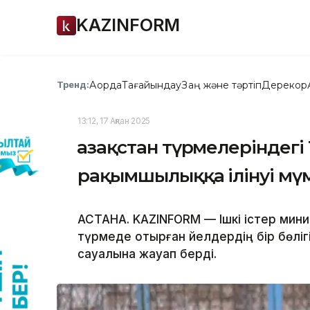
KAZINFORM
Ақорда
Тағайындау
Заң және тәртіп
Дерекқор
Тренд:
13:12, 17 Ақпан 2025
Қазақстан түрмелеріндегі
рақымшылыққа ілінуі мү
АСТАНА. KAZINFORM — Ішкі істер мини
түрмеде отырған әйелдердің бір бөл
сауалына жауап берді.