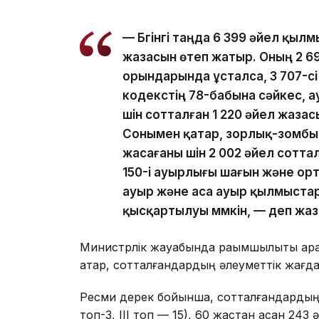
— Бүгінгі таңда 6 399 әйел қы
жазасын өтеп жатыр. Оның 2 6
орындарында ұсталса, 3 707-с
кодекстің 78-бабына сәйкес, 
үшін сотталған 1 220 әйел жаза
Сонымен қатар, зорлық-зомб
жасағаны үшін 2 002 әйел сотта
150-і ауырлығы шағын және ор
ауыр және аса ауыр қылмыстар 
қысқартылуы мүмкін, — деп жа
Министрлік жауабында рақымшылықты қар
қатар, сотталғандардың әлеуметтік жағда
Ресми дерек бойынша, сотталғандардың іші
топ-3, III топ — 15), 60 жастан асқан 243