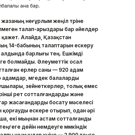
пбалалы ана бар.
жазаның неғұрлым жеңіл түріне
елмеген талап-арыздары бар әйелдер
у қажет. Алайда, Қазақстан
ың 14-бабының талаптарын ескеру
т алдында барлығы тең. Ешкімді
ге болмайды. Әлеуметтік осал
талған ерлер саны — 920 адам
бар адамдар, мүгедек балаларды
ушылары, зейнеткерлер, толық емес
ірінші рет сотталғандарды және
ар жасағандарды босату мәселесі
 қорғауды ескере отырып, одан әрі
ша, екі мыңнан астам сотталғанды
теңгеге дейін үнемдеуге мүмкіндік