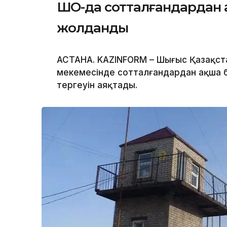
ШҚО-да сотталғандардан 
жолданды
АСТАНА. KAZINFORM – Шығыс Қазақст
мекемесінде сотталғандардан ақша б
тергеуін аяқтады.