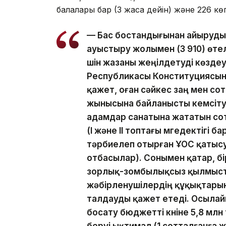
балалары бар (3 жасқа дейін) және 226 кө
— Бас бостандығынан айыруды 
ауыстыру жолымен (3 910) өт
үшін жазаны жеңілдетуді көзде
Республикасы Конституциясын
қажет, оған сәйкес заң мен со
жынысына байланысты кемсіту
адамдар санатына жататын сот
(I және II топтағы мүгедектігі 
тәрбиелеп отырған ҰОС қатыс
отбасылар). Сонымен қатар, б
зорлық-зомбылықсыз қылмыст
жәбірленушілердің құқықтарын
талдауды қажет етеді. Осылай
босату бюджетті күніне 5,8 млн 