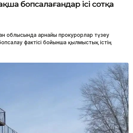
ақша бопсалағандар ісі сотқа
ан облысында арнайы прокурорлар түзеу
опсалау фактісі бойынша қылмыстық істің