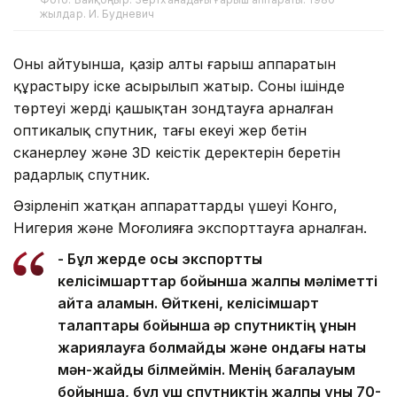
жылдар. И. Будневич
Оның айтуынша, қазір алты ғарыш аппаратын
құрастыру іске асырылып жатыр. Соның ішінде
төртеуі жерді қашықтан зондтауға арналған
оптикалық спутник, тағы екеуі жер бетін
сканерлеу және 3D кеңістік деректерін беретін
радарлық спутник.
Әзірленіп жатқан аппараттардың үшеуі Конго,
Нигерия және Моңғолияға экспорттауға арналған.
- Бұл жерде осы экспорттық
келісімшарттар бойынша жалпы мәліметті
айта аламын. Өйткені, келісімшарт
талаптары бойынша әр спутниктің құнын
жариялауға болмайды және ондағы нақты
мән-жайды білмеймін. Менің бағалауым
бойынша, бұл үш спутниктің жалпы құны 70-