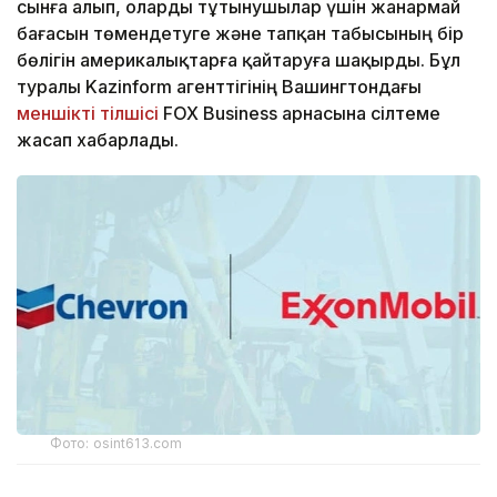
сынға алып, оларды тұтынушылар үшін жанармай
бағасын төмендетуге және тапқан табысының бір
бөлігін америкалықтарға қайтаруға шақырды. Бұл
туралы Kazinform агенттігінің Вашингтондағы
меншікті тілшісі
FOX Business арнасына сілтеме
жасап хабарлады.
Фото: osint613.com