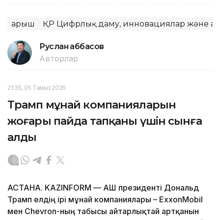
Ғарыш
ҚР Цифрлық даму, инновациялар және аэр
Руслан Ғаббасов
Авторлар
21:35, 05 Тамыз 2026
Трамп мұнай компанияларын
жоғары пайда тапқаны үшін сынға
алды
АСТАНА. KAZINFORM — АҚШ президенті Дональд
Трамп елдің ірі мұнай компаниялары – ExxonMobil
мен Chevron-ның табысы айтарлықтай артқанын