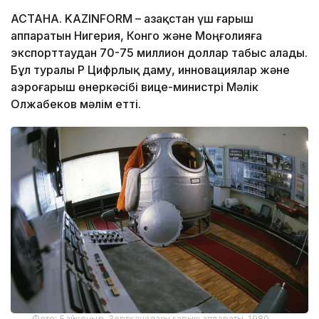
АСТАНА. KAZINFORM – Қазақстан үш ғарыш
аппаратын Нигерия, Конго және Моңғолияға
экспорттаудан 70-75 миллион доллар табыс алады.
Бұл туралы ҚР Цифрлық даму, инновациялар және
аэроғарыш өнеркәсібі вице-министрі Мәлік
Олжабеков мәлім етті.
Фото: Байқоңыр. Зертханадағы ғарыш аппараты. 1980