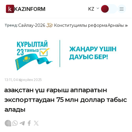
KAZINFORM
KZ
Сайлау-2026
Конституциялық реформа
Арнайы жо
Тренд:
13:11, 04 Қыркүйек 2025
Қазақстан үш ғарыш аппаратын
экспорттаудан 75 млн доллар табыс
алады