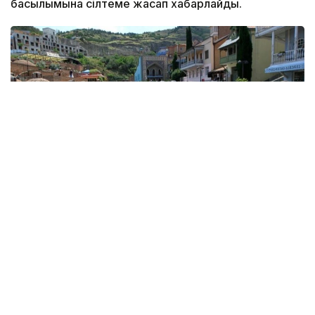
басылымына сілтеме жасап хабарлайды.
Фото: Business Media
Бұл өткен жылдың сәйкес кезеңімен салыстырғанда
2%-ға аз.
Грузия Ұлттық банкінің мәліметінше, көрсеткіштің
төмендеуіне негізінен екінші тоқсандағы
нәтижелер әсер еткен. Сәуір-маусым айларында