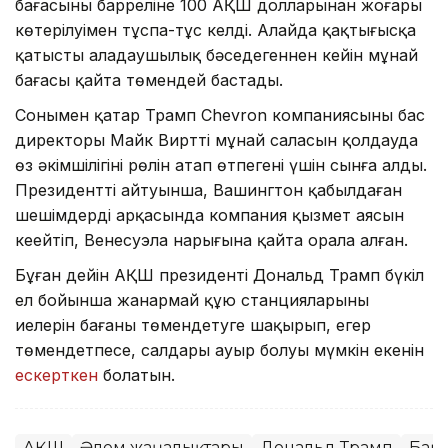
бағасының барреліне 100 АҚШ долларынан жоғары
көтерілуімен тұспа-тұс келді. Алайда қақтығысқа
қатысты алаңдаушылық бәсеңдегеннен кейін мұнай
бағасы қайта төмендей бастады.
Сонымен қатар Трамп Chevron компаниясының бас
директоры Майк Виртті мұнай саласын қолдауда
өз әкімшілігінің рөлін атап өтпегені үшін сынға алды.
Президенттің айтуынша, Вашингтон қабылдаған
шешімдердің арқасында компания қызмет аясын
кеңейтіп, Венесуэла нарығына қайта орала алған.
Бұған дейін АҚШ президенті Дональд Трамп бүкіл
ел бойынша жанармай құю станцияларының
иелерін бағаны төмендетуге шақырып, егер
төмендетпесе, салдары ауыр болуы мүмкін екенін
ескерткен
болатын.
АҚШ
Әлем жаңалықтары
Дональд Трамп
Баға