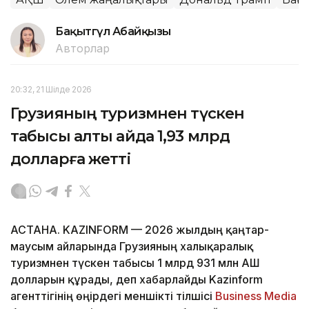
Бақытгүл Абайқызы
Авторлар
20:32, 21 Шілде 2026
Грузияның туризмнен түскен
табысы алты айда 1,93 млрд
долларға жетті
АСТАНА. KAZINFORM — 2026 жылдың қаңтар-
маусым айларында Грузияның халықаралық
туризмнен түскен табысы 1 млрд 931 млн АҚШ
долларын құрады, деп хабарлайды Kazinform
агенттігінің өңірдегі меншікті тілшісі
Business Media