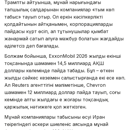
Трамптың айтуынша, мұнай нарығындағы
тапшылық салдарынан компаниялар «тым көп
табыс» тауып отыр. Ол еркін кәсіпкерлікті
қолдайтынын айтқанымен, корпорациялардың
пайдасы күрт өсіп, ал тұтынушылар қымбат
жанармай сатып алуға мәжбүр болатын жағдайды
әділетсіз деп бағалады.
Болжам бойынша, ExxonMobil 2026 жылдың екінші
тоқсанында шамамен 14,5 миллиард АҚШ
доллары көлемінде пайда табады. Бұл – өткен
жылдың сәйкес кезеңімен салыстырғанда екі есе көп.
Ал Reuters агенттігінің мәліметінше, Chevron
шамамен 12 миллиард доллар пайда тауып, соңғы
кемінде алты жылдағы ең жоғары тоқсандық
қаржылық нәтижеге қол жеткізген.
Мұнай компаниялары табысының өсуі Иран
төңірегіндегі әскери шиеленіс аясында мұнай