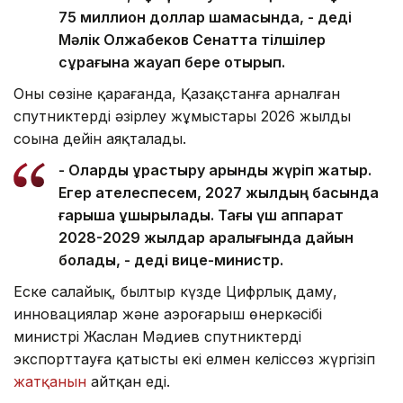
75 миллион доллар шамасында, - деді
Мәлік Олжабеков Сенатта тілшілер
сұрағына жауап бере отырып.
Оның сөзіне қарағанда, Қазақстанға арналған
спутниктерді әзірлеу жұмыстары 2026 жылдың
соңына дейін аяқталады.
- Оларды құрастыру қарқынды жүріп жатыр.
Егер қателеспесем, 2027 жылдың басында
ғарышқа ұшырылады. Тағы үш аппарат
2028-2029 жылдар аралығында дайын
болады, - деді вице-министр.
Еске салайық, былтыр күзде Цифрлық даму,
инновациялар және аэроғарыш өнеркәсібі
министрі Жаслан Мәдиев спутниктерді
экспорттауға қатысты екі елмен келіссөз жүргізіп
жатқанын
айтқан еді.