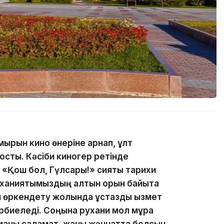
ұмырын кино өнеріне арнап, ұлт
қосты. Кәсіби киногер ретінде
«Қош бол, Гүлсары!» сияқты тарихи
уханиятымыздың алтын қорын байыта
н өркендету жолында ұстаздық қызмет
әрбиеледі. Соңына рухани мол мұра
иманы саламат, жаны жәннатта болсын,