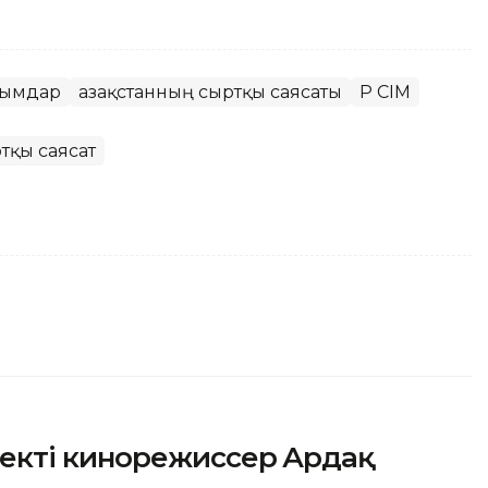
йымдар
Қазақстанның сыртқы саясаты
ҚР СІМ
тқы саясат
екті кинорежиссер Ардақ