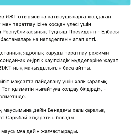
қаев ЯЖТ отырысына қатысушыларға жолдаған
мен таратпау ісіне қосқан үлесі үшін
н Республикасының Тұңғыш Президенті - Елбасы
бастамаларына негізделгенін атап өтті.
қстанның ядролық қаруды таратпау режимін
 сондай-ақ өңірлік қауіпсіздік мүдделеріне жауап
н ЯЖТ-ның маңыздылығын баса айтты.
ейбіт мақсатта пайдалану үшін халықаралық
оп қызметін нығайтуға қолдау білдірді», -
әліметінде.
ң маусымына дейін Венадағы халықаралық
рат Сарыбай атқаратын болады.
маусымға дейін жалғастырады.