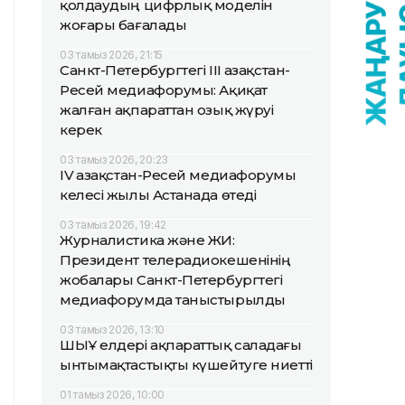
қолдаудың цифрлық моделін
жоғары бағалады
03 тамыз 2026, 21:15
Санкт-Петербургтегі III Қазақстан-
Ресей медиафорумы: Ақиқат
жалған ақпараттан озық жүруі
керек
03 тамыз 2026, 20:23
IV Қазақстан-Ресей медиафорумы
келесі жылы Астанада өтеді
03 тамыз 2026, 19:42
Журналистика және ЖИ:
Президент телерадиокешенінің
жобалары Санкт-Петербургтегі
медиафорумда таныстырылды
03 тамыз 2026, 13:10
ШЫҰ елдері ақпараттық саладағы
ынтымақтастықты күшейтуге ниетті
01 тамыз 2026, 10:00