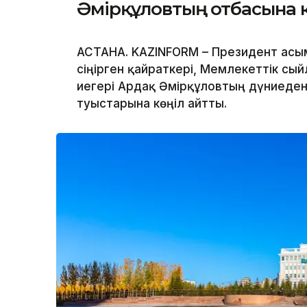
Әмірқұловтың отбасына 
АСТАНА. KAZINFORM – Президент Қасы
сіңірген қайраткері, Мемлекеттік сы
иегері Ардақ Әмірқұловтың дүниеден
туыстарына көңіл айтты.