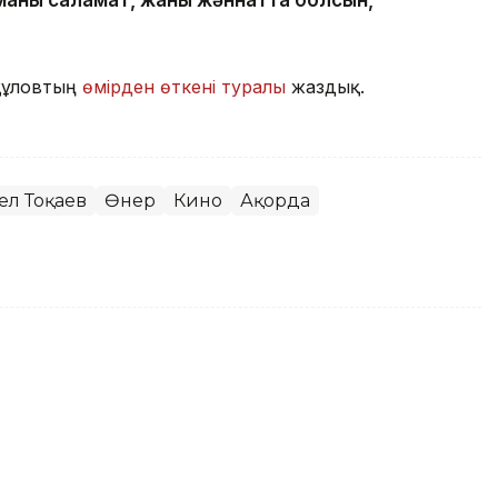
құловтың
өмірден өткені туралы
жаздық.
ел Тоқаев
Өнер
Кино
Ақорда