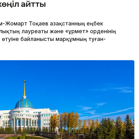
көңіл айтты
м-Жомарт Тоқаев Қазақстанның еңбек
йлықтың лауреаты және «Құрмет» орденінің
 өтуіне байланысты марқұмның туған-