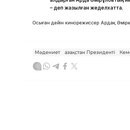
– деп жазылған жеделхатта.
Осыған дейін кинорежиссер Ардақ Әмір
Мәдениет
Қазақстан Президенті
Кем
Айдар Оспаналиев
Авторлар
17:07, 05 Тамыз 2026