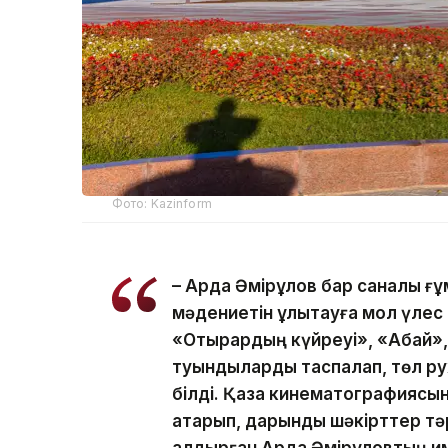
Фото: Kazinform
– Ардақ Әмірқұлов бар саналы ғ
мәдениетін ұлықтауға мол үлес 
«Отырардың күйреуі», «Абай», 
туындыларды таспалап, төл р
білді. Қазақ кинематографиясы
атқарып, дарынды шәкірттер т
қалдырған Ардақ Әмірқұловтың 