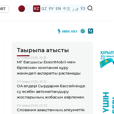
KZ
QZ
РУ
EN
中文
ق ز
ЎЗ
ORT
Тақырыпқа қатысты
07 тамыз 2026, 19:25
ҚМГ басшысы ExxonMobil-мен
бірлескен компания құру
жөніндегі ақпаратты растамады
07 тамыз 2026, 16:22
ОА елдері Сырдария бассейнінде
су есебін автоматтандыру
жоспарының жобасын әзірлемек
04 тамыз 2026, 02:23
Словакия Қазақстанның әлеуметтік