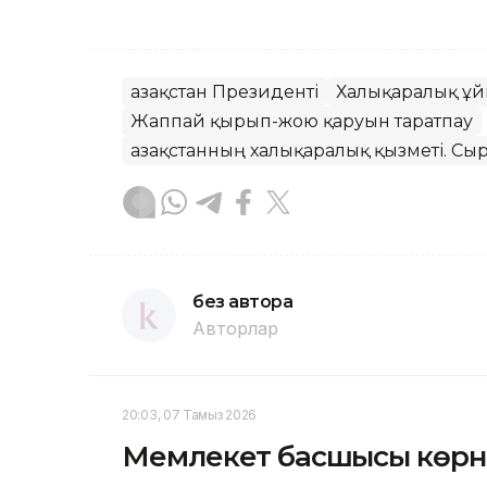
Қазақстан Президенті
Халықаралық ұ
Жаппай қырып-жою қаруын таратпау
Қазақстанның халықаралық қызметі. Сыр
без автора
Авторлар
20:03, 07 Тамыз 2026
Мемлекет басшысы көрн