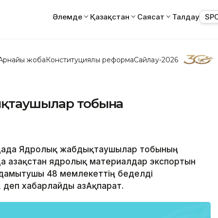
Әлемде
Қазақстан
Саясат
Талдау
SP
Арнайы жоба
Конституциялық реформа
Сайлау-2026
ықтаушылар тобына
ордада Ядролық жабдықтаушылар тобының
 Қазақстан ядролық материалдар экспортын
дамытушы 48 мемлекеттің беделді
 деп хабарлайды ҚазАқпарат.