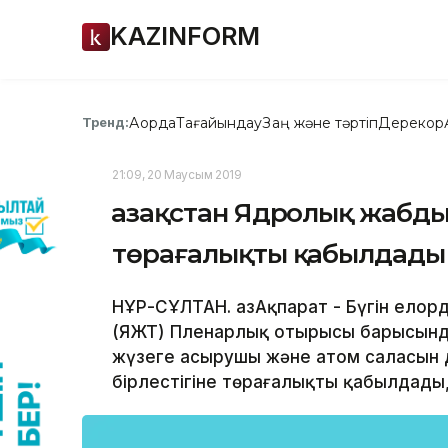
KAZINFORM
Ақорда
Тағайындау
Заң және тәртіп
Дерекқор
Тренд:
21:09, 20 Маусым 2019
Қазақстан Ядролық жабд
төрағалықты қабылдады
НҰР-СҰЛТАН. ҚазАқпарат - Бүгін ел
(ЯЖТ) Пленарлық отырысы барысында
жүзеге асырушы және атом саласын 
бірлестігіне төрағалықты қабылдады,