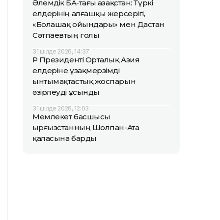
Әлемдік БАҚ-тағы Қазақстан: Түркі
елдерінің алғашқы жерсерігі,
«Болашақ ойындары» мен Дастан
Сәтпаевтың голы
31 шілде 2026, 14:37
ҚР Президенті Орталық Азия
елдеріне ұзақмерзімді
ынтымақтастық жоспарын
әзірлеуді ұсынды
31 шілде 2026, 12:03
Мемлекет басшысы
Қырғызстанның Шолпан-Ата
қаласына барды