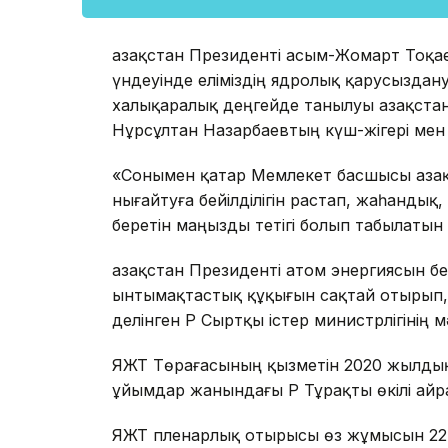
Қазақстан Президенті Қасым-Жомарт То
үндеуінде еліміздің ядролық қарусыздану 
халықаралық деңгейде танылуы Қазақста
Нұрсұлтан Назарбаевтың күш-жігері мен 
«Сонымен қатар Мемлекет басшысы Қаза
нығайтуға бейілділігін растап, жаһандық,
беретін маңызды тетігі болып табылаты
Қазақстан Президенті атом энергиясын б
ынтымақтастық құқығын сақтай отырып, Т
делінген ҚР Сыртқы істер министрлігінің м
ЯЖТ Төрағасының қызметін 2020 жылды
ұйымдар жанындағы ҚР Тұрақты өкілі Қай
ЯЖТ пленарлық отырысы өз жұмысын 22 