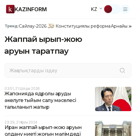
KAZINFORM
KZ
Сайлау-2026
Конституциялық реформа
Арнайы жо
Тренд:
Жаппай қырып-жою
қаруын таратпау
03:51, 21 Шілде 2026
Жапонияда ядролық қаруды
әкелуге тыйым салу мәселесі
талқыланып жатыр
23:39, 21 Қазан 2024
Иран жаппай қырып-жою қаруын
қолдану ниеті жоғын мәлімдеді