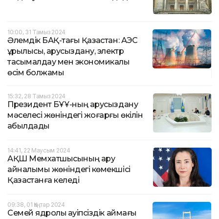
10:00, 31 Тамыз 2024
Әлемдік БАҚ-тағы Қазақстан: АЭС
құрылысы, қарусыздану, электр
тасымалдау мен экономикалық
өсім болжамы
15:32, 28 Тамыз 2024
Президент БҰҰ-ның қарусыздану
мәселесі жөніндегі жоғарғы өкілін
қабылдады
14:41, 22 Маусым 2024
АҚШ Мемхатшысының қару
айналымы жөніндегі көмекшісі
Қазақстанға келеді
09:38, 01 Қаңтар 2024
Семей ядролық қауіпсіздік аймағы