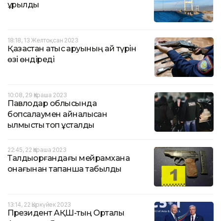
құрылды
18:18, 13 Желтоқсан 2023
Қазақстан атыс қаруының қай түрін
өзі өндіреді
10:08, 29 Қараша 2023
Павлодар облысында
бопсалаумен айналысқан
қылмыстық топ ұсталды
22:45, 22 Қараша 2023
Талдықорғандағы мейрамхана
қонағынан тапанша табылды
13:14, 22 Қыркүйек 2023
Президент АҚШ-тың Орталық