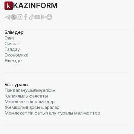
KAZINFORM
Бөлімдер
Оқиға
Саясат
Талдау
Экономика
Әлемде
Біз туралы
Пайдаланушылық келiciм
Құпиялылық саясаты
Мемлекеттік рәміздер
Жемқорлыққа қарсы шаралар
Мемлекеттік сатып алу туралы мәлiметтер