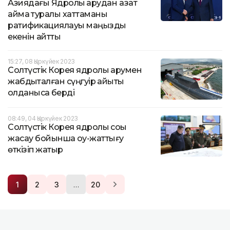
Азиядағы Ядролық қарудан азат
аймақ туралы хаттаманы
ратификациялауы маңызды
екенін айтты
15:27, 08 Қыркүйек 2023
Солтүстік Корея ядролық қарумен
жабдықталған сүңгуір қайықты
қолданысқа берді
08:49, 04 Қыркүйек 2023
Солтүстік Корея ядролық соққы
жасау бойынша оқу-жаттығу
өткізіп жатыр
…
1
2
3
20