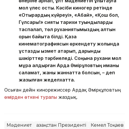
өнеріне арнап, ұлт мәдениетін ұлықтауға
мол үлес қосты. Кәсіби киногер ретінде
«Отырардың күйреуі», «Абай», «Қош бол,
Гүлсары!» сияқты тарихи туындыларды
таспалап, төл руханиятымыздың алтын
қорын байыта білді. Қазақ
кинематографиясын өркендету жолында
ұстаздық қызмет атқарып, дарынды
шәкірттер тәрбиеледі. Соңына рухани мол
мұра қалдырған Ардақ Әмірқұловтың иманы
саламат, жаны жәннатта болсын, – деп
жазылған жеделхатта.
Осыған дейін кинорежиссер Ардақ Әмірқұловтың
өмірден өткені туралы
жаздық.
Мәдениет
Қазақстан Президенті
Кемел Тоқаев