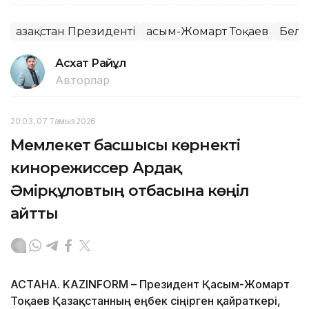
Қазақстан Президенті
Қасым-Жомарт Тоқаев
Бель
Асхат Райқұл
Авторлар
20:03, 07 Тамыз 2026
Мемлекет басшысы көрнекті
кинорежиссер Ардақ
Әмірқұловтың отбасына көңіл
айтты
АСТАНА. KAZINFORM – Президент Қасым-Жомарт
Тоқаев Қазақстанның еңбек сіңірген қайраткері,