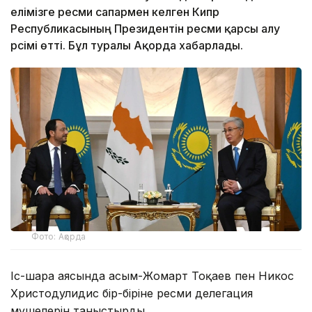
елімізге ресми сапармен келген Кипр
Республикасының Президентін ресми қарсы алу
рәсімі өтті. Бұл туралы Ақорда хабарлады.
Фото: Ақорда
Іс-шара аясында Қасым-Жомарт Тоқаев пен Никос
Христодулидис бір-біріне ресми делегация
мүшелерін таныстырды.