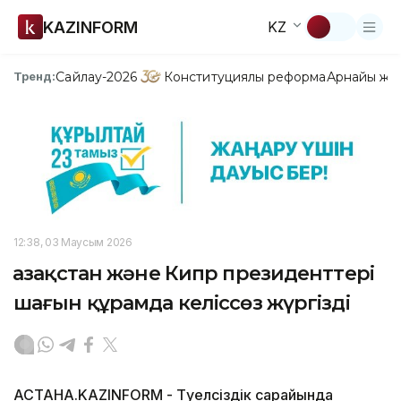
KAZINFORM
KZ
Сайлау-2026
Конституциялық реформа
Арнайы жо
Тренд:
12:38, 03 Маусым 2026
Қазақстан және Кипр президенттері
шағын құрамда келіссөз жүргізді
АСТАНА.KAZINFORM - Тәуелсіздік сарайында