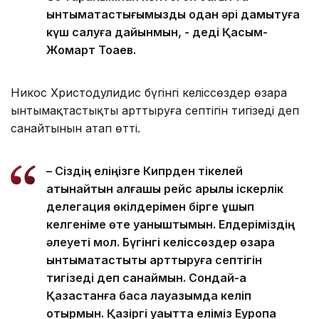
ынтымақтастығымызды одан әрі дамытуға
күш салуға дайынмын, - деді Қасым-
Жомарт Тоқаев.
Никос Христодулидис бүгінгі келіссөздер өзара
ынтымақтастықты арттыруға септігін тигізеді деп
санайтынын атап өтті.
– Сіздің еліңізге Кипрден тікелей
қатынайтын алғашқы рейс арқылы іскерлік
делегация өкілдерімен бірге ұшып
келгеніме өте қуаныштымын. Елдеріміздің
әлеуеті мол. Бүгінгі келіссөздер өзара
ынтымақтастықты арттыруға септігін
тигізеді деп санаймын. Сондай-ақ
Қазақстанға басқа лауазымда келіп
отырмын. Қазіргі уақытта еліміз Еуропа