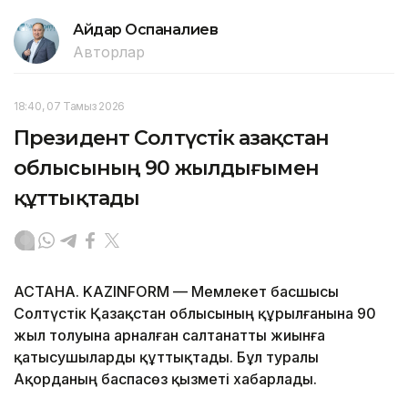
Айдар Оспаналиев
Авторлар
18:40, 07 Тамыз 2026
Президент Солтүстік Қазақстан
облысының 90 жылдығымен
құттықтады
АСТАНА. KAZINFORM — Мемлекет басшысы
Солтүстік Қазақстан облысының құрылғанына 90
жыл толуына арналған салтанатты жиынға
қатысушыларды құттықтады. Бұл туралы
Ақорданың баспасөз қызметі хабарлады.