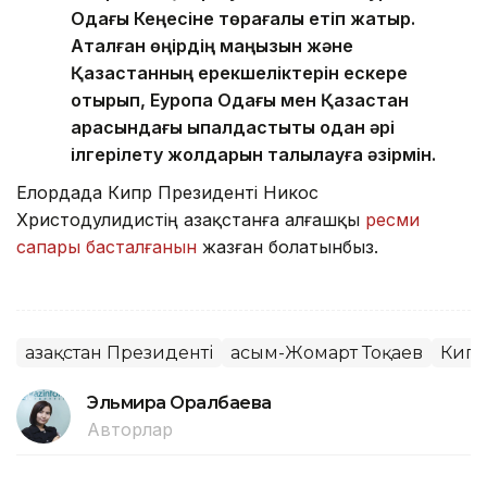
Одағы Кеңесіне төрағалық етіп жатыр.
Аталған өңірдің маңызын және
Қазақстанның ерекшеліктерін ескере
отырып, Еуропа Одағы мен Қазақстан
арасындағы ықпалдастықты одан әрі
ілгерілету жолдарын талқылауға әзірмін.
Елордада Кипр Президенті Никос
Христодулидистің Қазақстанға алғашқы
ресми
сапары басталғанын
жазған болатынбыз.
Қазақстан Президенті
Қасым-Жомарт Тоқаев
Кип
Эльмира Оралбаева
Авторлар