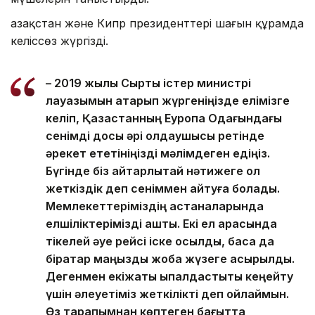
Қазақстан және Кипр президенттері шағын құрамда
келіссөз жүргізді.
– 2019 жылы Сыртқы істер министрі
лауазымын атқарып жүргеніңізде елімізге
келіп, Қазақстанның Еуропа Одағындағы
сенімді досы әрі қолдаушысы ретінде
әрекет ететініңізді мәлімдеген едіңіз.
Бүгінде біз айтарлықтай нәтижеге қол
жеткіздік деп сеніммен айтуға болады.
Мемлекеттеріміздің астаналарында
елшіліктерімізді аштық. Екі ел арасында
тікелей әуе рейсі іске қосылды, басқа да
бірқатар маңызды жоба жүзеге асырылды.
Дегенмен екіжақты ықпалдастықты кеңейту
үшін әлеуетіміз жеткілікті деп ойлаймын.
Өз тарапымнан көптеген бағытта