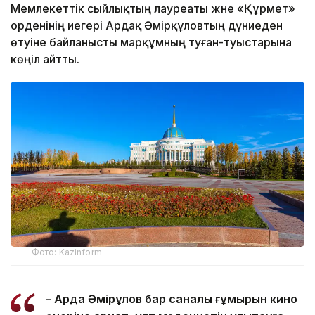
Мемлекеттік сыйлықтың лауреаты және «Құрмет»
орденінің иегері Ардақ Әмірқұловтың дүниеден
өтуіне байланысты марқұмның туған-туыстарына
көңіл айтты.
Фото: Kazinform
– Ардақ Әмірқұлов бар саналы ғұмырын кино