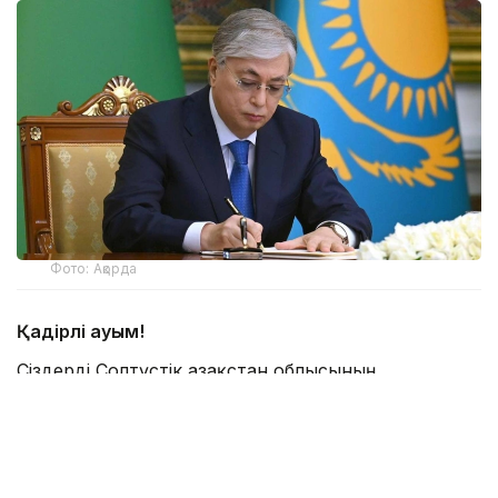
Фото: Ақорда
Қадірлі қауым!
Сіздерді Солтүстік Қазақстан облысының
құрылғанына 90 жыл толуымен шын жүректен
құттықтаймын!
Осы уақыт ішінде Қызылжар өңірі дамудың даңғыл
жолынан өтіп, шежірелі өлкеге айналды.