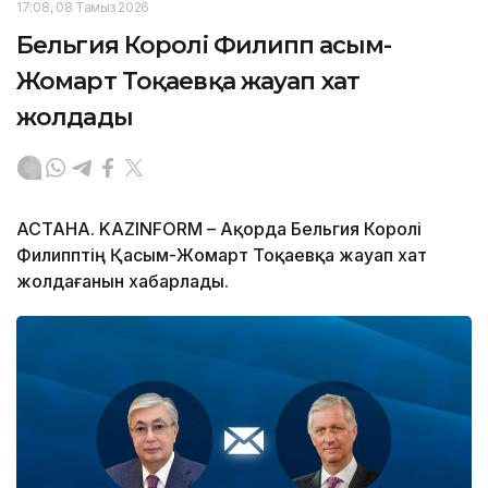
17:08, 08 Тамыз 2026
Бельгия Королі Филипп Қасым-
Жомарт Тоқаевқа жауап хат
жолдады
АСТАНА. KAZINFORM – Ақорда Бельгия Королі
Филипптің Қасым-Жомарт Тоқаевқа жауап хат
жолдағанын хабарлады.