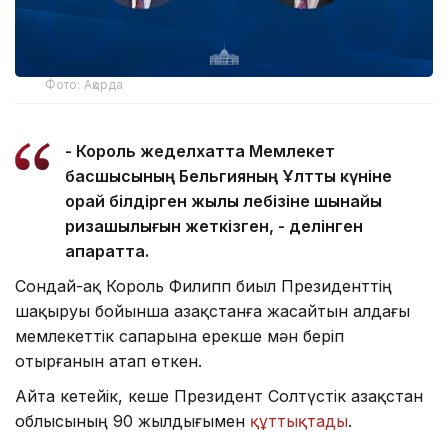
Фото: Ақорда
- Король жеделхатта Мемлекет
басшысының Бельгияның Ұлттық күніне
орай білдірген жылы лебізіне шынайы
ризашылығын жеткізген, - делінген
ақпаратта.
Сондай-ақ Король Филипп биыл Президенттің
шақыруы бойынша Қазақстанға жасайтын алдағы
мемлекеттік сапарына ерекше мән беріп
отырғанын атап өткен.
Айта кетейік, кеше Президент Солтүстік Қазақстан
облысының 90 жылдығымен
құттықтады
.