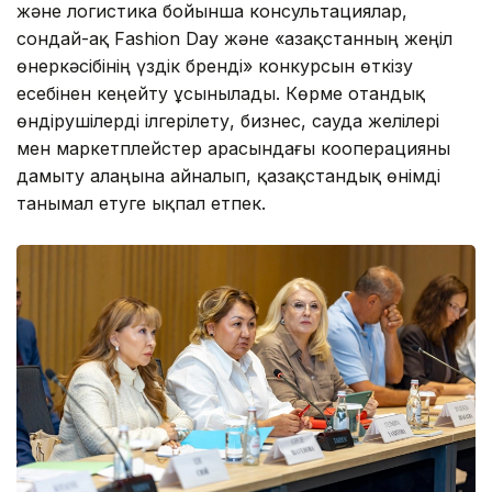
және логистика бойынша консультациялар,
сондай-ақ Fashion Day және «Қазақстанның жеңіл
өнеркәсібінің үздік бренді» конкурсын өткізу
есебінен кеңейту ұсынылады. Көрме отандық
өндірушілерді ілгерілету, бизнес, сауда желілері
мен маркетплейстер арасындағы кооперацияны
дамыту алаңына айналып, қазақстандық өнімді
танымал етуге ықпал етпек.