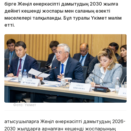
бірге Жеңіл өнеркәсіпті дамытудың 2030 жылға
дейінгі кешенді жоспары мен саланың өзекті
мәселелері талқыланды. Бұл туралы Үкімет мәлім
етті.
Фото: Үкімет
Қатысушыларға Жеңіл өнеркәсіпті дамытудың 2026-
2030 жылдарға арналған кешенді жоспарының