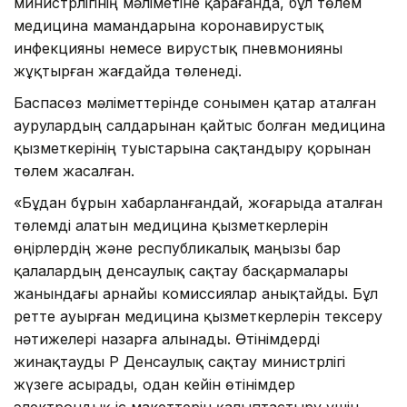
министрлігінің мәліметіне қарағанда, бұл төлем
медицина мамандарына коронавирустық
инфекцияны немесе вирустық пневмонияны
жұқтырған жағдайда төленеді.
Баспасөз мәліметтерінде сонымен қатар аталған
аурулардың салдарынан қайтыс болған медицина
қызметкерінің туыстарына сақтандыру қорынан
төлем жасалған.
«Бұдан бұрын хабарланғандай, жоғарыда аталған
төлемді алатын медицина қызметкерлерін
өңірлердің және республикалық маңызы бар
қалалардың денсаулық сақтау басқармалары
жанындағы арнайы комиссиялар анықтайды. Бұл
ретте ауырған медицина қызметкерлерін тексеру
нәтижелері назарға алынады. Өтінімдерді
жинақтауды ҚР Денсаулық сақтау министрлігі
жүзеге асырады, одан кейін өтінімдер
электрондық іс макеттерін қалыптастыру үшін