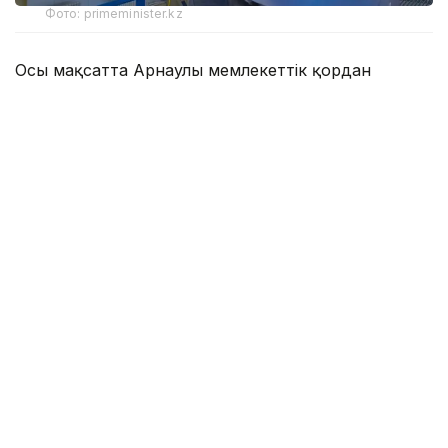
Фото: primeminister.kz
Осы мақсатта Арнаулы мемлекеттік қордан
Солтүстік Қазақстан облысындағы Преснов және
Соколов топтық су құбырларын
реконструкциялауды аяқтауға 2,7 млрд теңге
бөлінді.
Преснов топтық су құбырын реконструкциялау
жалпы саны 34,5 мың адам тұратын Есіл, Мамлют
және Жамбыл аудандарындағы 43 елді мекенді
сумен жабдықтауды жақсартуға мүмкіндік береді.
Үкіметтің баспасөз қызметі хабарлағандай, бүгінде
171 шақырым магистральдық су құбыры мен
тарату желілері, сондай-ақ 46 шақырым ауылішілік
су желілері тартылды. Суды жинақтауға, таратуға
және қажетті су қысымын қамтамасыз етуге
арналған қысым реттегіш құрылыстарын салу