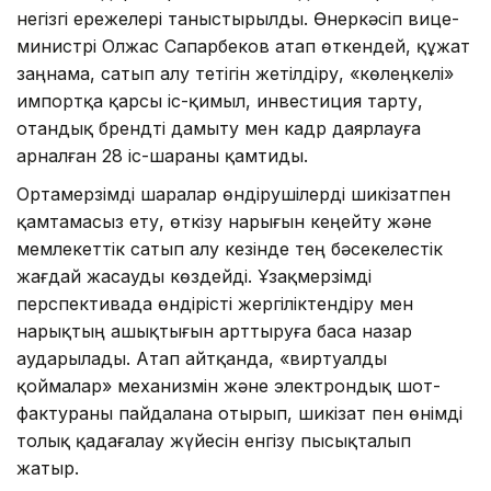
негізгі ережелері таныстырылды. Өнеркәсіп вице-
министрі Олжас Сапарбеков атап өткендей, құжат
заңнама, сатып алу тетігін жетілдіру, «көлеңкелі»
импортқа қарсы іс-қимыл, инвестиция тарту,
отандық брендті дамыту мен кадр даярлауға
арналған 28 іс-шараны қамтиды.
Ортамерзімді шаралар өндірушілерді шикізатпен
қамтамасыз ету, өткізу нарығын кеңейту және
мемлекеттік сатып алу кезінде тең бәсекелестік
жағдай жасауды көздейді. Ұзақмерзімді
перспективада өндірісті жергіліктендіру мен
нарықтың ашықтығын арттыруға баса назар
аударылады. Атап айтқанда, «виртуалды
қоймалар» механизмін және электрондық шот-
фактураны пайдалана отырып, шикізат пен өнімді
толық қадағалау жүйесін енгізу пысықталып
жатыр.