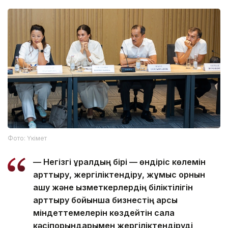
Фото: Үкімет
— Негізгі құралдың бірі — өндіріс көлемін
арттыру, жергіліктендіру, жұмыс орнын
ашу және қызметкерлердің біліктілігін
арттыру бойынша бизнестің қарсы
міндеттемелерін көздейтін сала
кәсіпорындарымен жергіліктендіруді