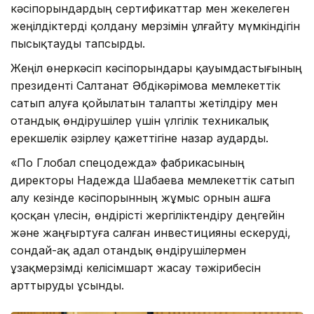
кәсіпорындардың сертификаттар мен жекелеген
жеңілдіктерді қолдану мерзімін ұлғайту мүмкіндігін
пысықтауды тапсырды.
Жеңіл өнеркәсіп кәсіпорындары қауымдастығының
президенті Салтанат Әбдікәрімова мемлекеттік
сатып алуға қойылатын талапты жетілдіру мен
отандық өндірушілер үшін үлгілік техникалық
ерекшелік әзірлеу қажеттігіне назар аударды.
«По Глобал спецодежда» фабрикасының
директоры Надежда Шабаева мемлекеттік сатып
алу кезінде кәсіпорынның жұмыс орнын ашға
қосқан үлесін, өндірісті жергіліктендіру деңгейін
және жаңғыртуға салған инвестицияны ескеруді,
сондай-ақ адал отандық өндірушілермен
ұзақмерзімді келісімшарт жасау тәжірибесін
арттыруды ұсынды.