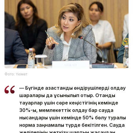
Фото: Үкімет
— Бүгінде қазақстандық өндірушілерді қолдау
шаралары да ұсынылып отыр. Отандық
тауарлар үшін сөре кеңістігінің кемінде
30%-ы, мемлекеттік қолдау бар сауда
нысандары үшін кемінде 50% бөлу туралы
норма заңнамалық түрде бекітілген. Сауда
желілерінің жеткізу шартын жасаудан