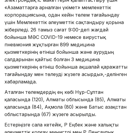
«Азаматтарға арналған үкімет» мемлекеттік
корпорациясына, одан кейін төлем тағайындау
үшін Мемлекеттік әлеуметтік сақтандыру қорына
жіберіледі. 26 тамыз сағат 9:00-дегі жағдай
бойынша МӘСҚ COVID-19 немесе вирустық
пневмония жұқтырған 899 медицина
қызметкерінің өтініші бойынша және аурудың
салдарынан қайтыс болған 3 медицина
қызметкерінің өтініш бойынша ақшалай қаражатты
тағайындау мен төлеуді жүзеге асырды»,-делінген
хабарламада.
Аталған төлемдердің ең көбі Нұр-Сұлтан
қаласында (120), Алматы облысында (85), Алматы
қаласында (84), Ақмола (80) және Батыс Қазақстан
облыстарында (67) жүзеге асырылды.
Естеріңізге сала кетейік, ҚР Еңбек және халықты
әлеуметтік қорғау министрі мен ҚР Денсаулық