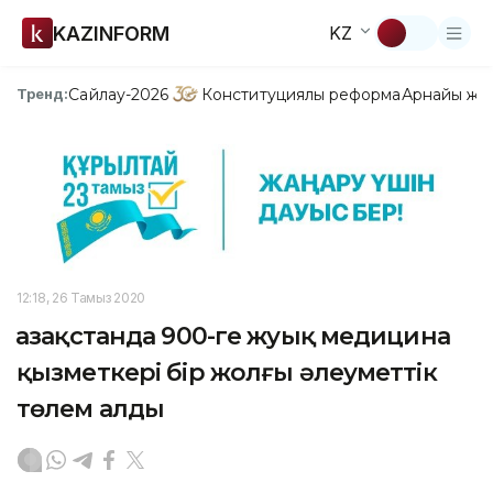
KAZINFORM
KZ
Сайлау-2026
Конституциялық реформа
Арнайы жо
Тренд:
12:18, 26 Тамыз 2020
Қазақстанда 900-ге жуық медицина
қызметкері бір жолғы әлеуметтік
төлем алды