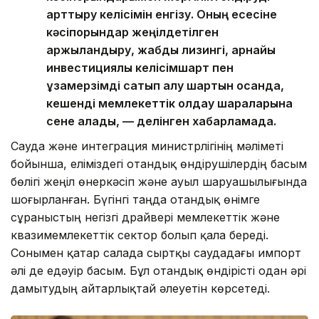
арттыру келісімін енгізу. Оның есесіне
кәсіпорындар жеңілдетілген
қаржыландыру, жабдық лизингі, арнайы
инвестициялық келісімшарт пен
ұзақмерзімді сатып алу шартын қосқанда,
кешенді мемлекеттік қолдау шараларына
сене алады, — делінген хабарламада.
Сауда және интеграция министрлігінің мәліметі
бойынша, еліміздегі отандық өндірушілердің басым
бөлігі жеңіл өнеркәсіп және ауыл шаруашылығында
шоғырланған. Бүгінгі таңда отандық өнімге
сұраныстың негізгі драйвері мемлекеттік және
квазимемлекеттік сектор болып қала береді.
Сонымен қатар салада сыртқы саудадағы импорт
әлі де едәуір басым. Бұл отандық өндірісті одан әрі
дамытудың айтарлықтай әлеуетін көрсетеді.