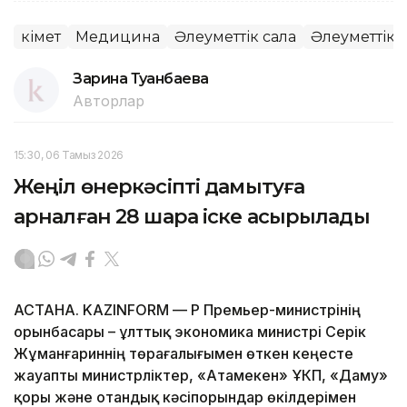
Үкімет
Медицина
Әлеуметтік сала
Әлеуметтік 
Зарина Туғанбаева
Авторлар
15:30, 06 Тамыз 2026
Жеңіл өнеркәсіпті дамытуға
арналған 28 шара іске асырылады
АСТАНА. KAZINFORM — ҚР Премьер-министрінің
орынбасары – ұлттық экономика министрі Серік
Жұманғариннің төрағалығымен өткен кеңесте
жауапты министрліктер, «Атамекен» ҰКП, «Даму»
қоры және отандық кәсіпорындар өкілдерімен