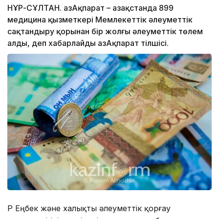
НҰР-СҰЛТАН. ҚазАқпарат – Қазақстанда 899
медицина қызметкері Мемлекеттік әлеуметтік
сақтандыру қорынан бір жолғы әлеуметтік төлем
алды, деп хабарлайды ҚазАқпарат тілшісі.
ҚР Еңбек және халықты әлеуметтік қорғау