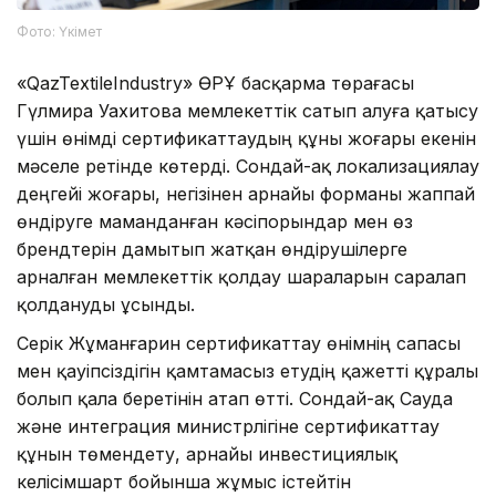
Фото: Үкімет
«QazTextileIndustry» ӨРҰ басқарма төрағасы
Гүлмира Уахитова мемлекеттік сатып алуға қатысу
үшін өнімді сертификаттаудың құны жоғары екенін
мәселе ретінде көтерді. Сондай-ақ локализациялау
деңгейі жоғары, негізінен арнайы форманы жаппай
өндіруге маманданған кәсіпорындар мен өз
брендтерін дамытып жатқан өндірушілерге
арналған мемлекеттік қолдау шараларын саралап
қолдануды ұсынды.
Серік Жұманғарин сертификаттау өнімнің сапасы
мен қауіпсіздігін қамтамасыз етудің қажетті құралы
болып қала беретінін атап өтті. Сондай-ақ Сауда
және интеграция министрлігіне сертификаттау
құнын төмендету, арнайы инвестициялық
келісімшарт бойынша жұмыс істейтін