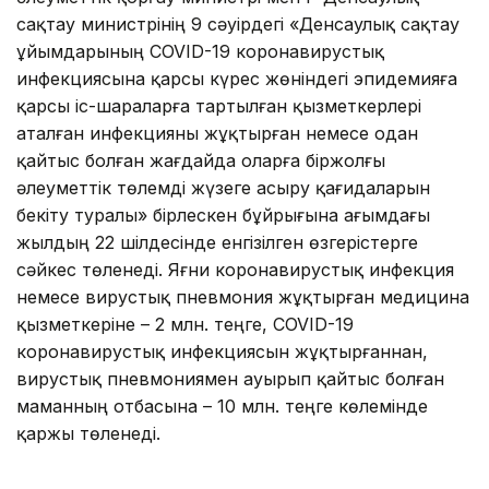
сақтау министрінің 9 сәуірдегі «Денсаулық сақтау
ұйымдарының COVID-19 коронавирустық
инфекциясына қарсы күрес жөніндегі эпидемияға
қарсы іс-шараларға тартылған қызметкерлері
аталған инфекцияны жұқтырған немесе одан
қайтыс болған жағдайда оларға біржолғы
әлеуметтік төлемді жүзеге асыру қағидаларын
бекіту туралы» бірлескен бұйрығына ағымдағы
жылдың 22 шілдесінде енгізілген өзгерістерге
сәйкес төленеді. Яғни коронавирустық инфекция
немесе вирустық пневмония жұқтырған медицина
қызметкеріне – 2 млн. теңге, COVID-19
коронавирустық инфекциясын жұқтырғаннан,
вирустық пневмониямен ауырып қайтыс болған
маманның отбасына – 10 млн. теңге көлемінде
қаржы төленеді.