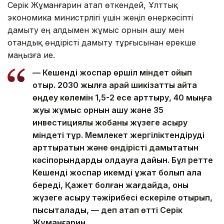
Серік Жұманғарин атап өткендей, Ұлттық
экономика министрлігі үшін жеңіл өнеркәсіпті
дамыту ең алдымен жұмыс орнын ашу мен
отандық өндірісті дамыту тұрғысынан ерекше
маңызға ие.
— Кешенді жоспар өршіл міндет қойып
отыр. 2030 жылға қарай шикізатты қайта
өңдеу көлемін 1,5-2 есе арттыру, 40 мыңға
жуық жұмыс орнын ашу және 35
инвестициялық жобаны жүзеге асыру
міндеті тұр. Мемлекет жергіліктендіруді
арттыратын және өндірісті дамытатын
кәсіпорындарды қолдауға дайын. Бұл ретте
Кешенді жоспар икемді құжат болып қала
береді, Қажет болған жағдайда, оны
жүзеге асыру тәжірибесі ескеріле отырып,
пысықталады, — деп атап өтті Серік
Жұманғарин.