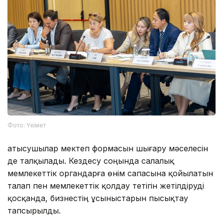
Фото: Үкімет
Қатысушылар мектеп формасын шығару мәселесін
де талқылады. Кездесу соңында салалық
мемлекеттік органдарға өнім сапасына қойылатын
талап пен мемлекеттік қолдау тетігін жетілдіруді
қосқанда, бизнестің ұсыныстарын пысықтау
тапсырылды.