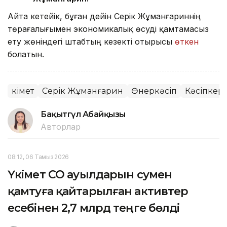
Айта кетейік, бұған дейін Серік Жұманғариннің
төрағалығымен экономикалық өсуді қамтамасыз
ету жөніндегі штабтың кезекті отырысы
өткен
болатын.
Үкімет
Серік Жұманғарин
Өнеркәсіп
Кәсіпкерл
Бақытгүл Абайқызы
Авторлар
08:12, 06 Тамыз 2026
Үкімет СҚО ауылдарын сумен
қамтуға қайтарылған активтер
есебінен 2,7 млрд теңге бөлді