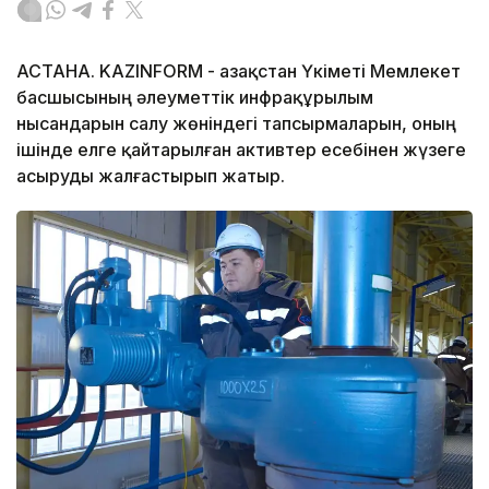
АСТАНА. KAZINFORM - Қазақстан Үкіметі Мемлекет
басшысының әлеуметтік инфрақұрылым
нысандарын салу жөніндегі тапсырмаларын, оның
ішінде елге қайтарылған активтер есебінен жүзеге
асыруды жалғастырып жатыр.