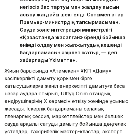
негізсіз бас тартуы мен жалдау ақысын
асыру жағдайы шектелді. Сонымен қатар
Премьер-министрдің тапсырмасымен,
Сауда және интеграция министрлігі
«Қазақстанда жасалған» бренді бойынша
өнімді қолдау мен жылжытудың кешенді
бағдарламасын әзірлеп жатыр, — деп
хабарлады Үкіметтен.
Жиын барысында «Атамекен» ҰКП «Даму»
кәсіпкерлікті дамыту қорымен бірге
қатысушыларға жеңіл өнеркәсіпті дамытуға баса
назар аудара отырып, Ulttyq Ónim отандық
өндірушілерінің X көрмесін өткізу жөнінде ұсыныс
жасады. Іскерлік бағдарламаны салалық
пленарлық сессия, маркетплейстер мен бөлшек
сауда арқылы сатуды дамыту бойынша дөңгелек
үстелдер, тәжірибелік мастер-кластар, экспорт