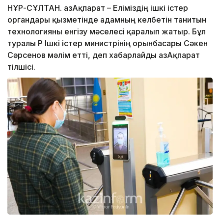
НҰР-СҰЛТАН. ҚазАқпарат – Еліміздің ішкі істер
органдары қызметінде адамның келбетін танитын
технологияны енгізу мәселесі қаралып жатыр. Бұл
туралы ҚР Ішкі істер министрінің орынбасары Сәкен
Сәрсенов мәлім етті, деп хабарлайды ҚазАқпарат
тілшісі.