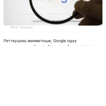
Фото: Анадолы
Реттеушінің мәліметінше, Google іздеу
нәтижелерінде Google Shopping, Google Hotels
және Google Flights сияқты өз сервистеріне
басымдық беріп, бәсекелес қызметтердің көрінуін
шектеген. Сонымен қатар компания қосымша
әзірлеушілердің пайдаланушыларға қолданбалар
дүкенінен тыс балама төлем тәсілдері мен тиімді
ұсыныстар туралы ақпарат беруіне кедергі
келтірген.
Еурокомиссия Google-ды 60 күн ішінде анықталған
заңбұзушылықтарды жоюға міндеттеді. Егер талап