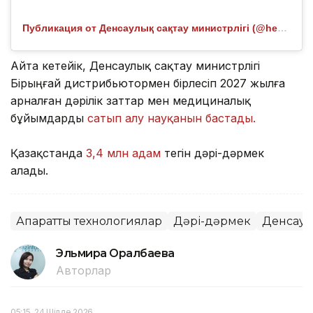
Публикация от Денсаулық сақтау министрлігі (@healthcare.gov.kz)
Айта кетейік, Денсаулық сақтау министрлігі
Бірыңғай дистрибьютормен бірлесіп 2027 жылға
арналған дәрілік заттар мен медициналық
бұйымдарды
сатып алу науқанын бастады.
Қазақстанда
3,4 млн адам
тегін дәрі-дәрмек
алады.
Ақпараттық технологиялар
Дәрі-дәрмек
Денсаул
Эльмира Оралбаева
Авторлар
05:15, 24 Шілде 2026