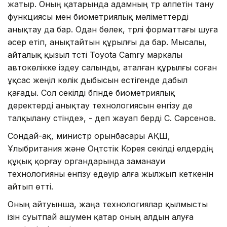
жатыр. Оның қатарында адамның түр әлпетін тану
функциясы мен биометриялық мәліметтерді
анықтау да бар. Одан бөлек, түрлі форматтағы шуға
әсер етіп, анықтайтын құрылғы да бар. Мысалы,
айталық қызыл түсті Toyota Camry маркалы
автокөлікке іздеу салынды, аталған құрылғы соған
ұқсас жеңіл көлік дыбысын естігенде дабыл
қағады. Сол секілді бүгінде биометриялық
деректерді анықтау технологиясын енгізу де
талқылану үстінде», - деп жауап берді С. Сәрсенов.
Сондай-ақ, министр орынбасары АҚШ,
Ұлыбритания және Оңтүстік Корея секілді елдердің
құқық қорғау органдарында заманауи
технологияны енгізу едәуір алға жылжып кеткенін
айтып өтті.
Оның айтуынша, жаңа технологиялар қылмысты
ізін суытпай ашумен қатар оның алдын алуға