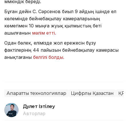
мүмкіндік береді.
Бұған дейін С. Сәрсенов биыл 9 айдың ішінде ел
көлемінде бейнебақылау камераларының
көмегімен 10 мыңға жуық қылмыстың беті
ашылғанын
мәлім етті.
Одан бөлек, елімізде жол ережесін бұзу
фактілерінің 44 пайызын бейнебақылау камерасы
анықтағаны
белгілі болды.
Ақпараттық технологиялар
Цифрлық Қазақстан
ҚР 
Дәулет Ізтілеу
Авторлар