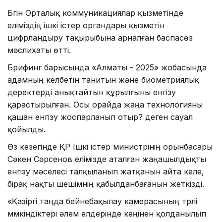
Бүгін Орталық коммуникациялар қызметінде
еліміздің ішкі істер органдары қызметін
цифрландыру тақырыбына арналған баспасөз
мәслихаты өтті.
Брифинг барысында «Алматы - 2025» жобасында
адамның келбетін танитын және биометриялық
деректерді анықтайтын құрылғыны енгізу
қарастырылған. Осы орайда жаңа технологияны
қашан енгізу жоспарланып отыр? деген сауал
қойылды.
Өз кезегінде ҚР Ішкі істер министрінің орынбасары
Сәкен Сәрсенов елімізде аталған жаңашылдықты
енгізу мәселесі талқыланып жатқанын айта келе,
бірақ нақты шешімнің қабылданбағанын жеткізді.
«Қазіргі таңда бейнебақылау камерасының түрлі
мүмкіндіктері әлем елдерінде кеңінен қолданылып