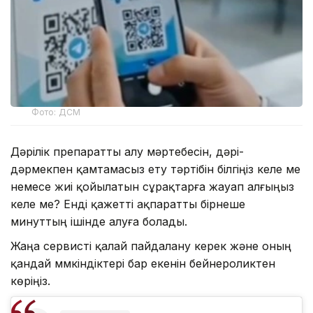
Фото: ДСМ
Дәрілік препаратты алу мәртебесін, дәрі-
дәрмекпен қамтамасыз ету тәртібін білгіңіз келе ме
немесе жиі қойылатын сұрақтарға жауап алғыңыз
келе ме? Енді қажетті ақпаратты бірнеше
минуттың ішінде алуға болады.
Жаңа сервисті қалай пайдалану керек және оның
қандай мүмкіндіктері бар екенін бейнероликтен
көріңіз.