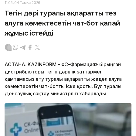
11:05, 04 Тамыз 2026
Тегін дәрі туралы ақпаратты тез
алуға көмектесетін чат-бот қалай
жұмыс істейді
АСТАНА. KAZINFORM –
«СҚ-Фармация» бірыңғай
дистрибьюторы тегін дәрілік заттармен
қамтамасыз ету туралы ақпаратты жедел алуға
көмектесетін чат-ботты іске қосты. Бұл туралы
Денсаулық сақтау министрлігі хабарлады.