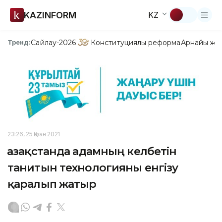
KAZINFORM
KZ
Сайлау-2026
Конституциялық реформа
Арнайы жо
Тренд:
23:26, 25 Қазан 2021
Қазақстанда адамның келбетін
танитын технологияны енгізу
қаралып жатыр