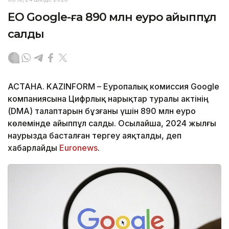
ЕО Google-ға 890 млн еуро айыппұл
салды
АСТАНА. KAZINFORM – Еуропалық комиссия Google
компаниясына Цифрлық нарықтар туралы актінің
(DMA) талаптарын бұзғаны үшін 890 млн еуро
көлемінде айыппұл салды. Осылайша, 2024 жылғы
наурызда басталған тергеу аяқталды, деп
хабарлайды
Euronews
.