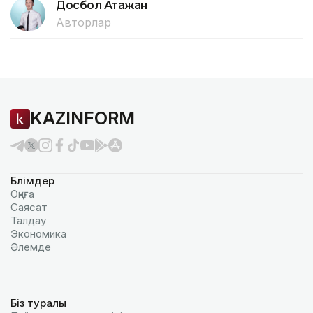
Досбол Атажан
Авторлар
KAZINFORM
Бөлімдер
Оқиға
Саясат
Талдау
Экономика
Әлемде
Біз туралы