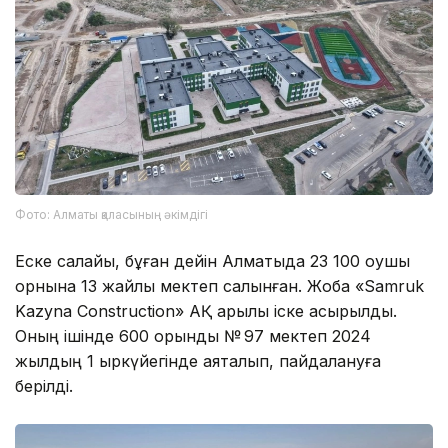
Фото: Алматы қаласының әкімдігі
Еске салайық, бұған дейін Алматыда 23 100 оқушы
орнына 13 жайлы мектеп салынған. Жоба «Samruk
Kazyna Construction» АҚ арқылы іске асырылды.
Оның ішінде 600 орындық № 97 мектеп 2024
жылдың 1 қыркүйегінде аяқталып, пайдалануға
берілді.