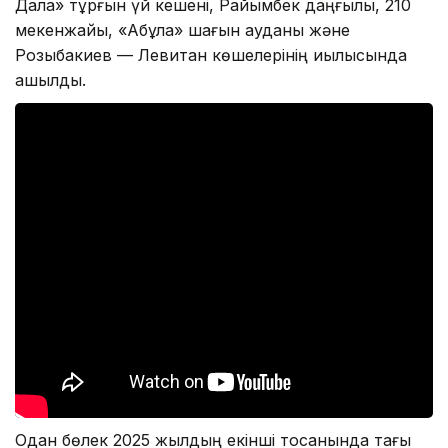
Дала» тұрғын үй кешені, Райымбек даңғылы, 210
мекенжайы, «Ақбұлақ» шағын ауданы және
Розыбакиев — Левитан көшелерінің қиылысында
ашылды.
Одан бөлек 2025 жылдың екінші тоқсанында тағы