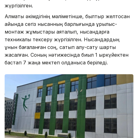
жүргізілген.
Алматы әкімдігінің мәліметінше, былтыр желтоқсан
айында сегіз нысанның барлығында құрылыс-
монтаж жұмыстары аяқталып, нысандарға
техникалық тексеру жүргізілген. Нысандардың
құнын бағаланған соң, сатып алу-сату шарты
жасалған. Соның нәтижесінда биыл 1 қыркүйектен
бастап 7 жаңа мектеп қолданысқа беріледі.