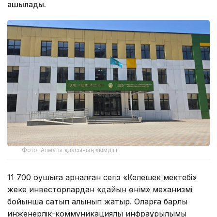
ашылады.
Фото: Алматы қаласының әкімдігі
11 700 оқушыға арналған сегіз «Келешек мектебі»
жеке инвесторлардан «дайын өнім» механизмі
бойынша сатып алынып жатыр. Оларға барлық
инженерлік-коммуникациялық инфрақұрылымы