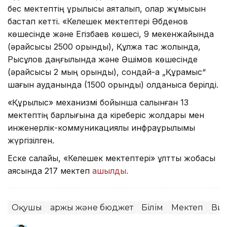
бес мектептің құрылысы аяқталып, олар жұмысын
бастап кетті. «Келешек мектептері Әбденов
көшесінде және Егізбаев көшесі, 9 мекенжайында
(әрқайсысы 2500 орындық), Құлжа тас жолында,
Рысқұлов даңғылында және Әшімов көшесінде
(әрқайсысы 2 мың орындық), сондай-ақ „Құрамыс“
шағын ауданында (1500 орындық) қолданысқа берілді.
«Құрылыс» механизмі бойынша салынған 13
мектептің барлығына да кіреберіс жолдары мен
инженерлік-коммуникациялық инфрақұрылымы
жүргізілген.
Еске салайық, «Келешек мектептері» ұлттық жобасы
аясында 217 мектеп
ашылды.
Оқушы
Қаржы және бюджет
Білім
Мектеп
Ви