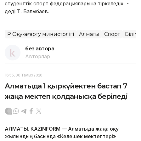
студенттік спорт федерацияларына тіркеледі», -
деді Т. Балықбаев.
ҚР Оқу-ағарту министрлігі
Алматы
Спорт
Білім
без автора
Авторлар
16:55, 06 Тамыз 2026
Алматыда 1 қыркүйектен бастап 7
жаңа мектеп қолданысқа беріледі
АЛМАТЫ. KAZINFORM — Алматыда жаңа оқу
жылындың басында «Келешек мектептері»