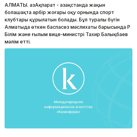
АЛМАТЫ. ҚазАқпарат - Қазақстанда жақын
болашақта әрбір жоғары оқу орнында спорт
клубтары құрылатын болады. Бұл туралы бүгін
Алматыда өткен баспасөз мәслихаты барысында ҚР
Білім және ғылым вице-министрі Тахир Балықбаев
мәлім етті.