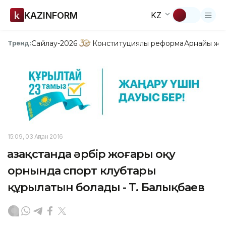
KAZINFORM
KZ
Сайлау-2026
Конституциялық реформа
Арнайы жо
Тренд:
15:09, 03 Ақпан 2016
Қазақстанда әрбір жоғары оқу
орнында спорт клубтары
құрылатын болады - Т. Балықбаев