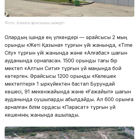
Фото: Алматы қаласының әкімдігі
Олардың ішінде ең үлкендері — әрқайсысы 2 мың
орындық «Жеті Қазына» тұрғын үйі жанында, «Time
City» тұрғын үйі жанында және «Алғабас» шағын
ауданында орналасқан. 1500 орындық тағы бір
мектеп «Алтын Сити» тұрғын үй маңында бой
көтерген. Әрқайсысы 1200 орындық «Келешек
мектептері» 1 қыркүйектен бастап Бурундай
көшесі, 91 мекенжайында және «Ғажайып» шағын
ауданында оқушыларды қабылдайды. Ал 600 орынға
арналған білім ордасы «Парасат» тұрғын үй
кешенінің жанында ашылады.