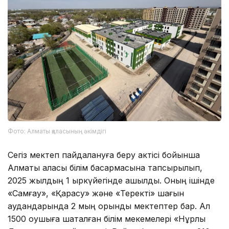
Фото: Алматы қаласының әкімдігі
Сегіз мектеп пайдалануға беру актісі бойынша
Алматы қаласы білім басқармасына тапсырылып,
2025 жылдың 1 қыркүйегінде ашылды. Оның ішінде
«Самғау», «Қарасу» және «Теректі» шағын
аудандарында 2 мың орындық мектептер бар. Ал
1500 оқушыға шақталған білім мекемелері «Нұрлы