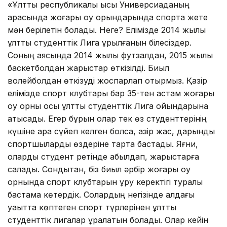
«Ұлттық республикалық қысқы Универсиаданың
арқасында жоғары оқу орындарында спортқа жете
мән берілетін болады. Неге? Елімізде 2014 жылы
ұлттық студенттік Лига құрылғанын білесіздер.
Соның аясында 2014 жылы футзалдан, 2015 жылы
баскетболдан жарыстар өткізілді. Биыл
волейболдан өткізуді жоспарлап отырмыз. Қазір
елімізде спорт клубтары бар 35-тен астам жоғары
оқу орны осы ұлттық студенттік Лига ойындарына
қатысады. Егер бұрын олар тек өз студенттерінің
күшіне арқа сүйеп келген болса, қазір жас, дарынды
спортшыларды өздеріне тарта бастады. Яғни,
оларды студент ретінде қабылдап, жарыстарға
салады. Сондықтан, біз биыл әрбір жоғары оқу
орнында спорт клубтарын құру керектігі туралы
бастама көтердік. Солардың негізінде алдағы
уақытта көптеген спорт түрлерінен ұлттық
студенттік лигалар құралатын болады. Олар кейін