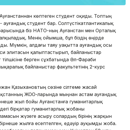
е Ауғанстаннан көптеген студент оқиды. Топтың
- ауғандық студент бар. Солтүстікатлантикалық
 барысында біз НАТО-ның Ауғанстан мен Орталық
талқыладық. Менің ойымша, бұл біздің өңірде
ды. Мүмкін, алдағы таяу уақытта ауғандық осы
саяси элитасын қалыптастырып, байланыстар
т тілшісіне берген сұхбатында Әл-Фараби
ықаралық байланыстар факультетінің 2-курс
ржан Қазыхановтың сөзіне сілтеме жасай
азақстанның ЖОО-ларында мыңнан астам ауғандық
 бірнеше жыл бойы Ауғанстанға гуманитарлық
лдегі бірқатар гуманитарлық жобаны
ламасын жүзеге асыру солардың бірінің жарқын
бірнеше жылға есептелген, едәуір ауқымды жоба.