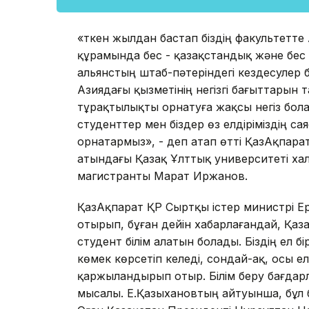
«Өткен жылдан бастап біздің факультетт
құрамында бес - қазақстандық және бес 
альянстың штаб-пәтеріндегі кездесулер
Азиядағы қызметінің негізгі бағыттарын 
тұрақтылықты орнатуға жақсы негіз бола
студенттер мен біздер өз елдіріміздің 
орнатармыз», - деп атап өтті ҚазАқпара
атындағы Қазақ Ұлттық университеті хал
магистранты Марат Иржанов.
ҚазАқпарат ҚР Сыртқы істер министрі Е
отырып, бұған дейін хабарлағандай, Қ
студент білім алатын болады. Біздің ел
көмек көрсетіп келеді, сондай-ақ, осы е
қаржыландырып отыр. Білім беру бағдар
мысалы. Е.Қазыхановтың айтуынша, бұл 