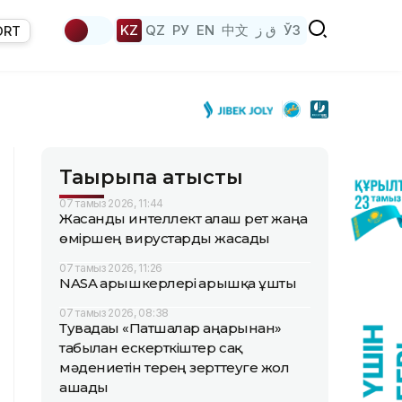
KZ
QZ
РУ
EN
中文
ق ز
ЎЗ
ORT
Тақырыпқа қатысты
07 тамыз 2026, 11:44
Жасанды интеллект алғаш рет жаңа
өміршең вирустарды жасады
07 тамыз 2026, 11:26
NASA ғарышкерлері ғарышқа ұшты
07 тамыз 2026, 08:38
Тувадағы «Патшалар аңғарынан»
табылған ескерткіштер сақ
мәдениетін терең зерттеуге жол
ашады