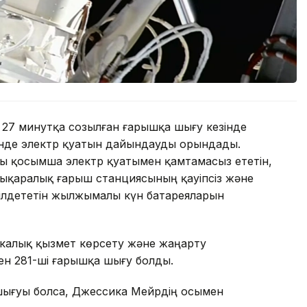
27 минутқа созылған ғарышқа шығу кезінде
шінде электр қуатын дайындауды орындады.
ны қосымша электр қуатымен қамтамасыз ететін,
ықаралық ғарыш станциясының қауіпсіз және
ілдететін жылжымалы күн батареяларын
икалық қызмет көрсету және жаңарту
ген 281-ші ғарышқа шығу болды.
шығуы болса, Джессика Мейрдің осымен