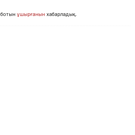
оботын
ұшырғанын
хабарладық.
ыми экспедицияға 22 елдің