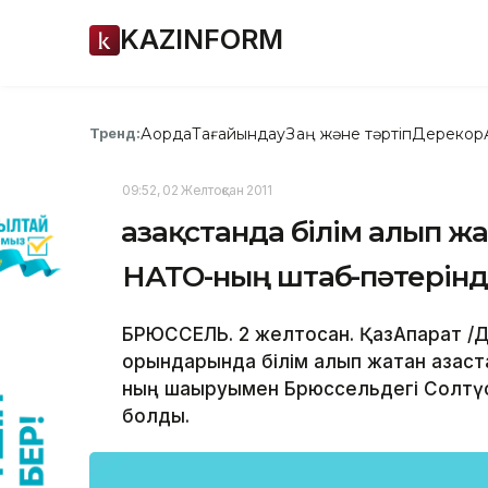
KAZINFORM
Ақорда
Тағайындау
Заң және тәртіп
Дерекқор
Тренд:
09:52, 02 Желтоқсан 2011
Қазақстанда білім алып ж
НАТО-ның штаб-пәтерін
БРЮССЕЛЬ. 2 желтоқсан. ҚазАқпарат /Д
орындарында білім алып жатқан қазақс
ның шақыруымен Брюссельдегі Солтүс
болды.