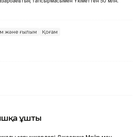
азарбаевтың тапсырмасымен Үкіметтен 50 млн.
ім және ғылым
Қоғам
ышқа ұшты