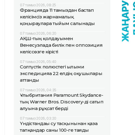
07 тамыз 2026, 08:25
Францияда 11 тамыздан бастап
келісімсіз жарнамалық
қоңырауларға тыйым салынады
07 тамыз 2026, 06:20
АҚШ-тың қолдауымен
Венесуэлада билік пен оппозиция
келіссөзге кірісті
07 тамыз 2026, 05:40
Солтүстік полюстегі ғылыми
экспедицияға 22 елдің оқушылары
аттанды
07 тамыз 2026, 04:35
Ұлыбритания Paramount Skydance-
тың Warner Bros. Discovery-ді сатып
алуына рұқсат берді
07 тамыз 2026, 03:20
Үндістандағы су тасқынынан қаза
тапқандар саны 100-ге таяды