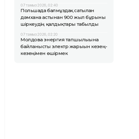
07 тамыз 2026, 02:40
Польшада балмұздақ сатылған
дәмхана астынан 900 жыл бұрынғы
шіркеудің қалдықтары табылды
07 тамыз 2026, 02:20
Молдова энергия тапшылығына
байланысты электр жарығын кезең-
кезеңімен өшірмек