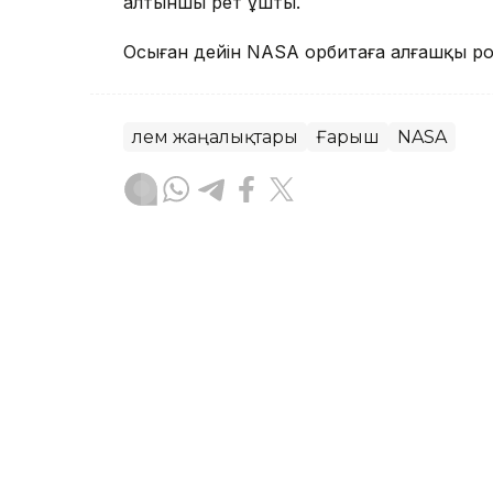
алтыншы рет ұшты.
Осыған дейін NASA орбитаға алғашқы р
Әлем жаңалықтары
Ғарыш
NASA
Зарина Туғанбаева
Авторлар
05:40, 07 Тамыз 2026
Солтүстік полюстегі ғыл
оқушылары аттанды