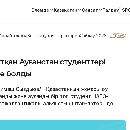
Әлемде
Қазақстан
Саясат
Талдау
SP
Арнайы жоба
Конституциялық реформа
Сайлау-2026
атқан Ауғанстан студенттері
де болды
имаш Сыздықов/ - Қазақстанның жоғары оқу
тандық және ауғандық бір топ студент НАТО-
тікатлантикалық альянстың штаб-пәтерінде