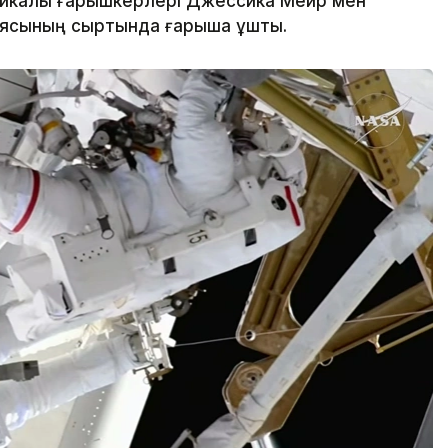
икалық ғарышкерлері Джессика Мейр мен
иясының сыртында ғарышқа ұшты.