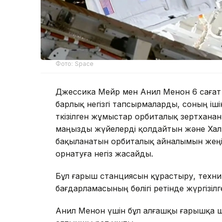
Фото: Space
Джессика Мейр мен Анил Менон 6 сағат 
барлық негізгі тапсырмаларды, соның і
Өткізілген жұмыстар орбиталық зертхана
маңызды жүйелерді қолдайтын және Хал
бақыланатын орбиталық айналымын жең
орнатуға негіз жасайды.
Бұл ғарыш станциясын құрастыру, техн
бағдарламасының бөлігі ретінде жүргізіл
Анил Менон үшін бұл алғашқы ғарышқа 