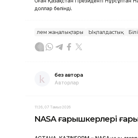
Оған Қазақстан Президенті Нұрсұлтан Н
доллар бөлінді.
Әлем жаңалықтары
Ықпалдастық
Біл
без автора
Авторлар
11:26, 07 Тамыз 2026
NASA ғарышкерлері ғар