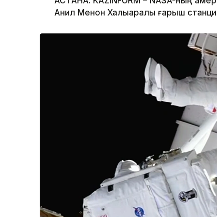
АСТАНА. KAZINFORM – NASA-ның амер
Анил Менон Халықаралық ғарыш станц