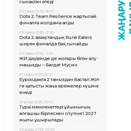
сынақтан өтеді
03 тамыз 2026, 19:47
Dota 2: Team Resilience жартылай
финалға жолдама алды
03 тамыз 2026, 17:46
Dota 2: Қазақстандық Rune Eaters
ширек финалда бақ сынайды
03 тамыз 2026, 12:52
ЖИ дәуірінде де жоғары білім алу
маңызды – Бағдат Мусин
01 тамыз 2026, 05:11
Еуроодақта 2 тамыздан бастап ЖИ-
ге қатысты жаңа ережелер күшіне
енеді
31 шілде 2026, 00:52
Түркі мемлекеттері ұйымының
алғашқы бірлескен спутнигі 2027
жылы ұшырылады
30 шілде 2026, 20:03