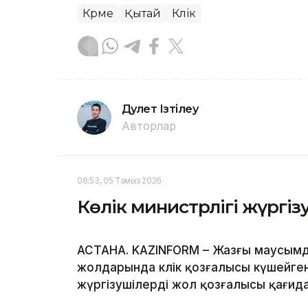
Көрме
Қытай
Көлік
Дәулет Ізтілеу
Авторлар
08:53, 05 Тамыз 2026
Көлік министрлігі жүргі
АСТАНА. KAZINFORM – Жазғы маусым
жолдарында көлік қозғалысы күшейгені
жүргізушілерді жол қозғалысы қағид