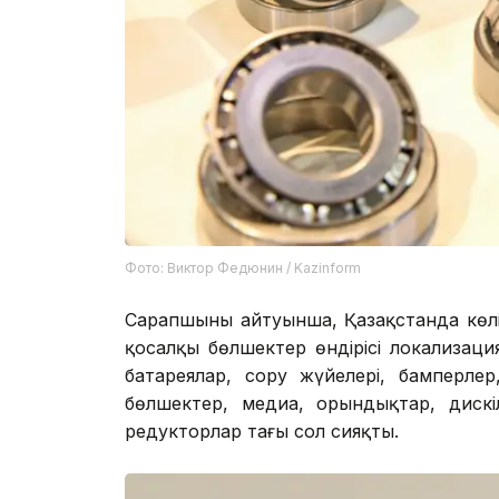
Фото: Виктор Федюнин / Kazinform
Сарапшының айтуынша, Қазақстанда көл
қосалқы бөлшектер өндірісі локализация
батареялар, сору жүйелері, бамперле
бөлшектер, медиа, орындықтар, дискі
редукторлар тағы сол сияқты.