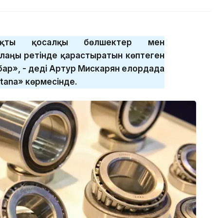
рықты қосалқы бөлшектер мен
лаңы ретінде қарастыратын көптеген
бар», - деді Артур Мискарян елордада
stana» көрмесінде.