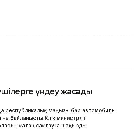
зушілерге үндеу жасады
да республикалық маңызы бар автомобиль
не байланысты Көлік министрлігі
аларын қатаң сақтауға шақырды.