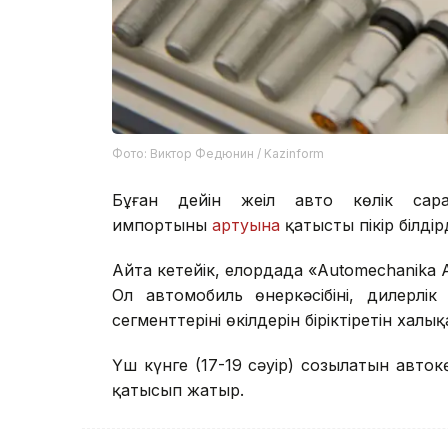
Фото: Виктор Федюнин / Kazinform
Бұған дейін жеңіл авто көлік сар
импортының
артуына
қатысты пікір білдір
Айта кетейік, елордада «Automechanika 
Ол автомобиль өнеркәсібінің, дилерл
сегменттерінің өкілдерін біріктіретін ха
Үш күнге (17-19 сәуір) созылатын авток
қатысып жатыр.