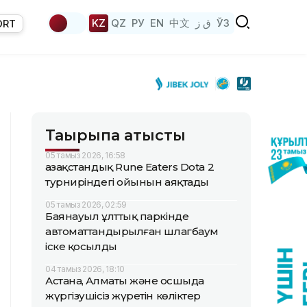
KZ
QZ
РУ
EN
中文
ق ز
ЎЗ
ORT
Тақырыпқа қатысты
05 тамыз 2026, 16:58
Қазақстандық Rune Eaters Dota 2
турниріндегі ойынын аяқтады
05 тамыз 2026, 02:59
Баянауыл ұлттық паркінде
автоматтандырылған шлагбаум
іске қосылды
04 тамыз 2026, 18:10
Астана, Алматы және Қосшыда
жүргізушісіз жүретін көліктер