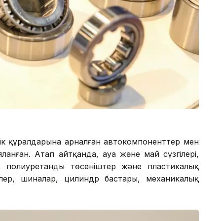
ік құралдарына арналған автокомпоненттер мен
ланған. Атап айтқанда, ауа және май сүзгілері,
р, полиуретанды төсеніштер және пластикалық
лер, шиналар, цилиндр бастары, механикалық