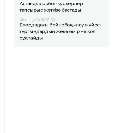
Астанада робот-курьерлер
тапсырыс жеткізе бастады
30 шілде 2026, 18:33
Елордадағы бейнебақылау жүйесі
тұрғындардың жеке өміріне қол
сұқпайды