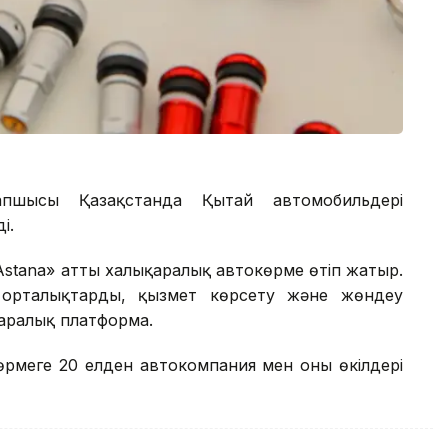
апшысы Қазақстанда Қытай автомобильдері
ді.
Astana» атты халықаралық автокөрме өтіп жатыр.
ік орталықтардың, қызмет көрсету және жөндеу
лықаралық платформа.
өрмеге 20 елден автокомпания мен оның өкілдері