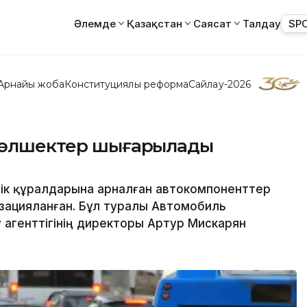
Әлемде
Қазақстан
Саясат
Талдау
SP
Арнайы жоба
Конституциялық реформа
Сайлау-2026
обөлшектер шығарылады
өлік құралдарына арналған автокомпоненттер
лизацияланған. Бұл туралы Автомобиль
 агенттігінің директоры Артур Мискарян