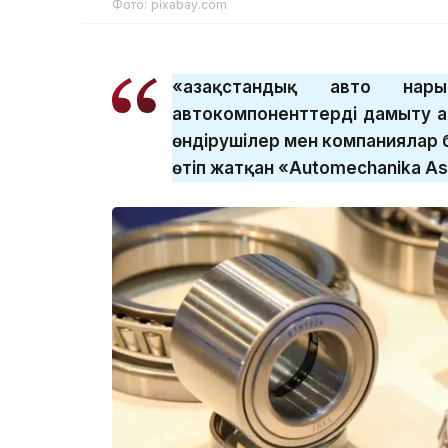
Фото: pixabay.com
«Қазақстандық авто на
автокомпоненттерді дамыту а
өндірушілер мен компаниялар 
өтіп жатқан «Automechanika A