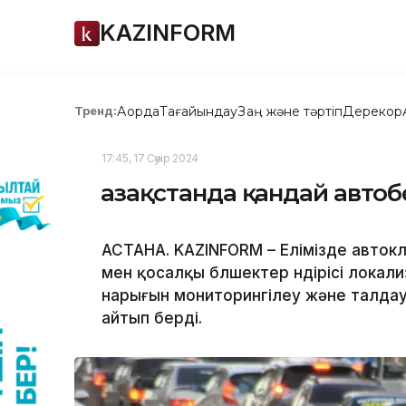
KAZINFORM
Ақорда
Тағайындау
Заң және тәртіп
Дерекқор
Тренд:
17:45, 17 Сәуір 2024
Қазақстанда қандай авт
АСТАНА. KAZINFORM – Елімізде авток
мен қосалқы бөлшектер өндірісі лока
нарығын мониторингілеу және талдау
айтып берді.