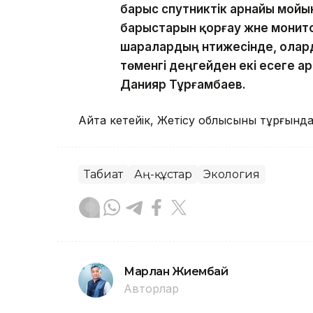
барыс спутниктік арнайы мойы
барыстарын қорғау және монит
шаралардың нәтижесінде, ола
төменгі деңгейден екі есеге арт
Данияр Тұрғамбаев.
Айта кетейік, Жетісу облысының тұрғын
Табиғат
Аң-құстар
Экология
Марлан Жиембай
Авторлар