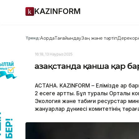
KAZINFORM
Ақорда
Тағайындау
Заң және тәртіп
Дерекқор
Тренд:
16:18, 13 Наурыз 2025
Қазақстанда қанша қар б
АСТАНА. KAZINFORM – Елімізде қар 
2 есеге артты. Бұл туралы Орталық к
Экология және табиғи ресурстар ми
жануарлар дүниесі комитетінің төра