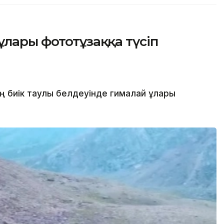
ұлары фототұзаққа түсіп
 биік таулы белдеуінде гималай ұлары