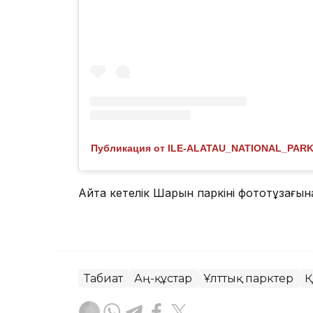
Публикация от ILE-ALATAU_NATIONAL_PARK (
Айта кетелік Шарын паркінің фототұзағы
Табиғат
Аң-құстар
Ұлттық парктер
Қ