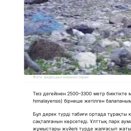
Фото: видеодан алынған скрин
Теңіз деңгейінен 2500–3300 метр биіктікте
himalayensis) бірнеше жетілген балапаным
Бұл дерек түрдің табиғи ортада тұрақты 
сақталғанын көрсетеді. Ұлттық парк ау
жұмыстары жүйелі түрде жалғасып жаты