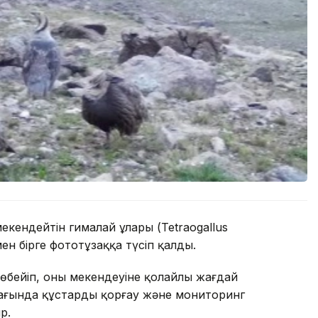
 мекендейтін гималай ұлары (Tetraogallus
ен бірге фототұзаққа түсіп қалды.
көбейіп, оның мекендеуіне қолайлы жағдай
мағында құстарды қорғау және мониторинг
р.