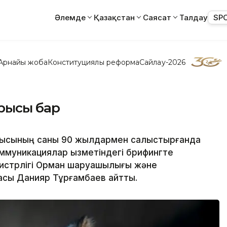
Әлемде
Қазақстан
Саясат
Талдау
SP
Арнайы жоба
Конституциялық реформа
Сайлау-2026
арысы бар
барысының саны 90 жылдармен салыстырғанда
оммуникациялар қызметіндегі брифингте
нистрлігі Орман шаруашылығы және
ғасы Данияр Тұрғамбаев айтты.