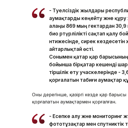
- Тәуелсіздік жылдары респуб
аумақтарды кеңейту және құру
алаңы 869 мың гектардан 30,9 
био әртүрлілікті сақтап қалу 
нәтижесінде, сирек кездесеті
айтарлықтай өсті.
Сонымен қатар қар барысының 
бойынша бірқатар кешенді шар
тіршілік ету учаскелерінде - 
қорғалатын табиғи аумақтар қ
Оның дерегінше, қазіргі кезде қар барыс
қорғалатын аумақтармен қорғалған.
- Есепке алу және мониторинг жү
фототұзақтар мен спутниктік 