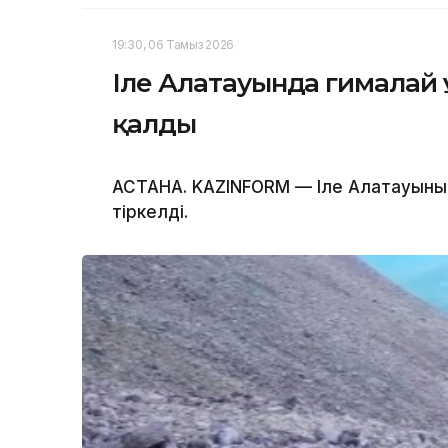
19:30, 06 Тамыз 2026
Іле Алатауында гималай 
қалды
АСТАНА. KAZINFORM — Іле Алатауының
тіркелді.