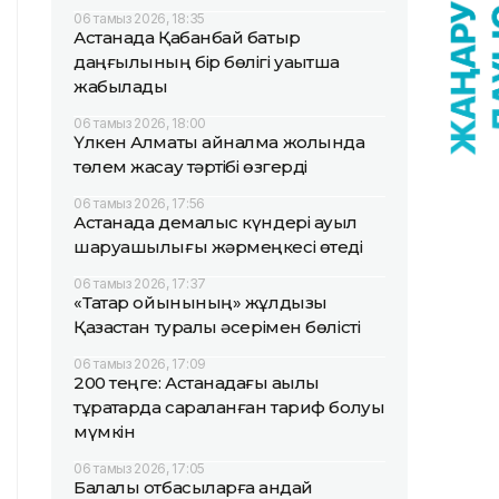
06 тамыз 2026, 18:35
Астанада Қабанбай батыр
даңғылының бір бөлігі уақытша
жабылады
06 тамыз 2026, 18:00
Үлкен Алматы айналма жолында
төлем жасау тәртібі өзгерді
06 тамыз 2026, 17:56
Астанада демалыс күндері ауыл
шаруашылығы жәрмеңкесі өтеді
06 тамыз 2026, 17:37
«Тақтар ойынының» жұлдызы
Қазақстан туралы әсерімен бөлісті
06 тамыз 2026, 17:09
200 теңге: Астанадағы ақылы
тұрақтарда сараланған тариф болуы
мүмкін
06 тамыз 2026, 17:05
Балалы отбасыларға қандай