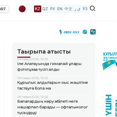
KZ
QZ
РУ
EN
中文
ق ز
ЎЗ
ORT
Тақырыпқа қатысты
06 тамыз 2026, 19:30
Іле Алатауында гималай ұлары
фототұзаққа түсіп қалды
06 тамыз 2026, 19:20
Құрылыс қалдықтарын қоқыс жәшігіне
тастауға бола ма
06 тамыз 2026, 19:00
Балалардың көру қабілеті неге
нашарлап барады — офтальмолог
түсіндірді