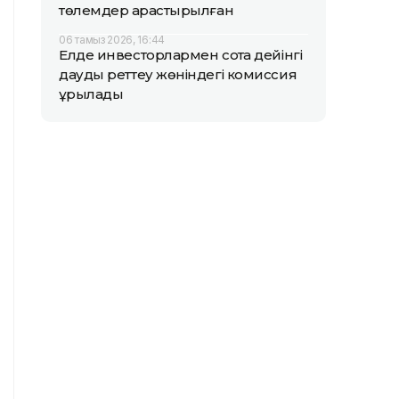
төлемдер қарастырылған
06 тамыз 2026, 16:44
Елде инвесторлармен сотқа дейінгі
дауды реттеу жөніндегі комиссия
құрылады