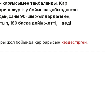
н қарғысымен таңбаланды. Қар
оринг жүргізу бойынша қабылданған
рдың саны 90-шы жылдардағы ең
ып, 180 басқа дейін жетті, - деді
дары жол бойында қар барысын
кездестірген
.