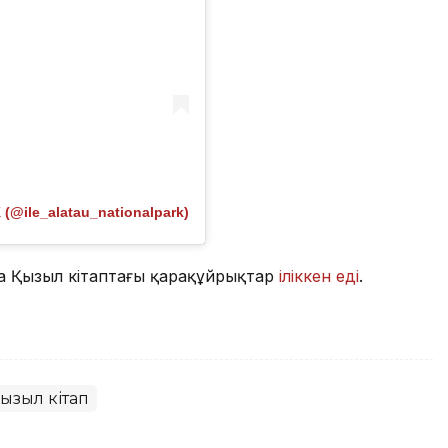
@ile_alatau_nationalpark)
на Қызыл кітаптағы қарақұйрықтар
іліккен еді
.
ызыл кітап