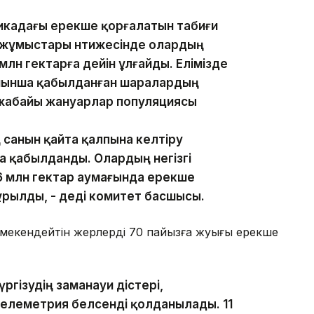
ликадағы ерекше қорғалатын табиғи
 жұмыстары нәтижесінде олардың
млн гектарға дейін ұлғайды. Елімізде
бойынша қабылданған шаралардың
н жабайы жануарлар популяциясы
санын қайта қалпына келтіру
а қабылданды. Олардың негізгі
3,6 млн гектар аумағында ерекше
ұрылды, - деді комитет басшысы.
ы мекендейтін жерлердің 70 пайызға жуығы ерекше
ргізудің заманауи әдістері,
телеметрия белсенді қолданылады. 11