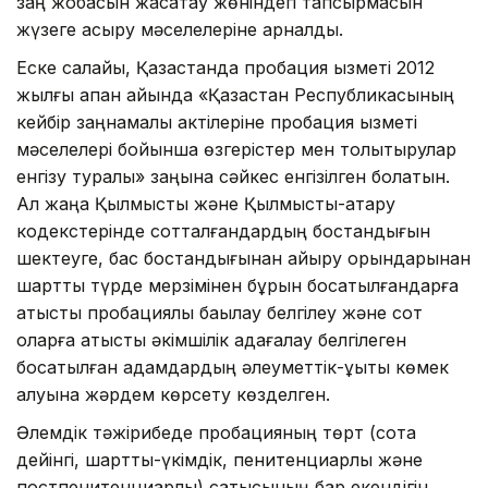
заң жобасын жасақтау жөніндегі тапсырмасын
жүзеге асыру мәселелеріне арналды.
Еске салайық, Қазақстанда пробация қызметі 2012
жылғы ақпан айында «Қазақстан Республикасының
кейбiр заңнамалық актiлерiне пробация қызметi
мәселелерi бойынша өзгерiстер мен толықтырулар
енгiзу туралы» заңына сәйкес енгізілген болатын.
Ал жаңа Қылмыстық және Қылмыстық-атқару
кодекстерінде сотталғандардың бостандығын
шектеуге, бас бостандығынан айыру орындарынан
шартты түрде мерзімінен бұрын босатылғандарға
қатысты пробациялық бақылау белгілеу және сот
оларға қатысты әкімшілік қадағалау белгілеген
босатылған адамдардың әлеуметтік-құқықтық көмек
алуына жәрдем көрсету көзделген.
Әлемдік тәжірибеде пробацияның төрт (сотқа
дейінгі, шарттық-үкімдік, пенитенциарлық және
постпенитенциарлық) сатысының бар екендігін