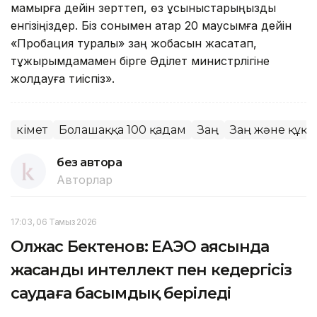
мамырға дейін зерттеп, өз ұсыныстарыңызды
енгізіңіздер. Біз сонымен қатар 20 маусымға дейін
«Пробация туралы» заң жобасын жасақтап,
тұжырымдамамен бірге Әділет министрлігіне
жолдауға тиіспіз».
Үкімет
Болашаққа 100 қадам
Заң
Заң және құқы
без автора
Авторлар
17:03, 06 Тамыз 2026
Олжас Бектенов: ЕАЭО аясында
жасанды интеллект пен кедергісіз
саудаға басымдық беріледі