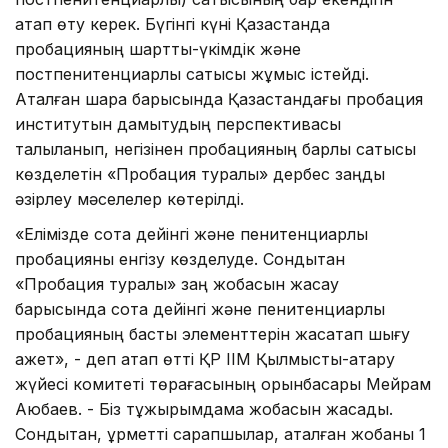
атап өту керек. Бүгінгі күні Қазақстанда
пробацияның шарттық-үкімдік және
постпенитенциарлық сатысы жұмыс істейді.
Аталған шара барысында Қазақстандағы пробация
институтын дамытудың перспективасы
талқыланып, негізінен пробацияның барлық сатысы
көзделетін «Пробация туралы» дербес заңды
әзірлеу мәселелер көтерілді.
«Елімізде сотқа дейінгі және пенитенциарлық
пробацияны енгізу көзделуде. Сондықтан
«Пробация туралы» заң жобасын жасау
барысында сотқа дейінгі және пенитенциарлық
пробацияның басты элементтерін жасақтап шығу
қажет», - деп атап өтті ҚР ІІМ Қылмыстық-атқару
жүйесі комитеті төрағасының орынбасары Мейрам
Аюбаев. - Біз тұжырымдама жобасын жасадық.
Сондықтан, құрметті сарапшылар, аталған жобаны 1