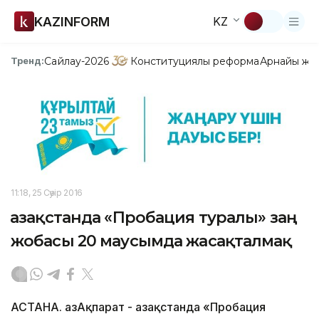
KAZINFORM
KZ
Сайлау-2026
Конституциялық реформа
Арнайы жо
Тренд:
11:18, 25 Сәуір 2016
Қазақстанда «Пробация туралы» заң
жобасы 20 маусымда жасақталмақ
АСТАНА. ҚазАқпарат - Қазақстанда «Пробация