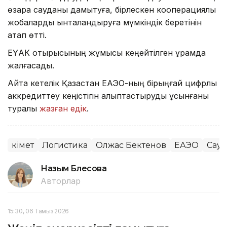
өзара сауданы дамытуға, бірлескен кооперациялық
жобаларды ынталандыруға мүмкіндік беретінін
атап өтті.
ЕҮАК отырысының жұмысы кеңейтілген құрамда
жалғасады.
Айта кетелік Қазақстан ЕАЭО-ның бірыңғай цифрлық
аккредиттеу кеңістігін қалыптастыруды ұсынғаны
туралы
жазған едік
.
Үкімет
Логистика
Олжас Бектенов
ЕАЭО
Сауд
Назым Бөлесова
Авторлар
15:30, 06 Тамыз 2026