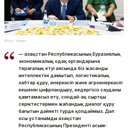
Фото: Үкімет
— Қазақстан Республикасының Еуразиялық
экономикалық одақ органдарына
төрағалық етуі аясында біз жасанды
интеллектіні дамытып, логистикалық
хабтар құру, өнеркәсіп және агроөнеркәсіп
кешенін цифрландыру, кедергісіз сауданы
қамтамасыз ету, сондай-ақ сыртқы
серіктестермен жаһандық диалог құру
бағытын дәйекті түрде қолдаймыз. Дәл
осы ұстанымды Қазақстан
Республикасының Президенті Қасым-