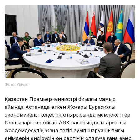
Фото: Үкімет
Қазақстан Премьер-министрі биылғы мамыр
айында Астанада өткен Жоғары Еуразиялық
экономикалық кеңестің отырысында мемлекеттер
басшылары қол қойған АӨК саласындағы қаржылық
жәрдемдесудің жаңа тетігі ауыл шаруашылығы
өнімдерін өндірудің оң серпінін қолдауға ғана емес,