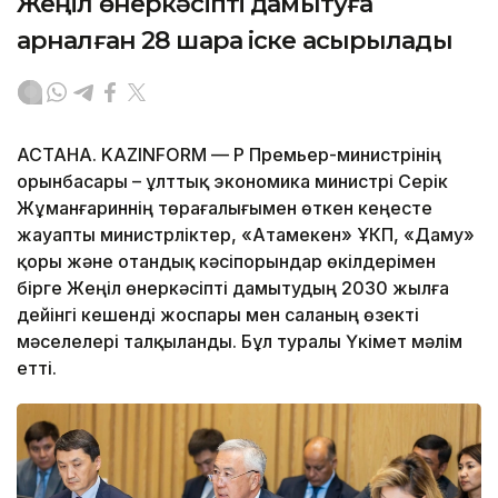
Жеңіл өнеркәсіпті дамытуға
арналған 28 шара іске асырылады
АСТАНА. KAZINFORM — ҚР Премьер-министрінің
орынбасары – ұлттық экономика министрі Серік
Жұманғариннің төрағалығымен өткен кеңесте
жауапты министрліктер, «Атамекен» ҰКП, «Даму»
қоры және отандық кәсіпорындар өкілдерімен
бірге Жеңіл өнеркәсіпті дамытудың 2030 жылға
дейінгі кешенді жоспары мен саланың өзекті
мәселелері талқыланды. Бұл туралы Үкімет мәлім
етті.