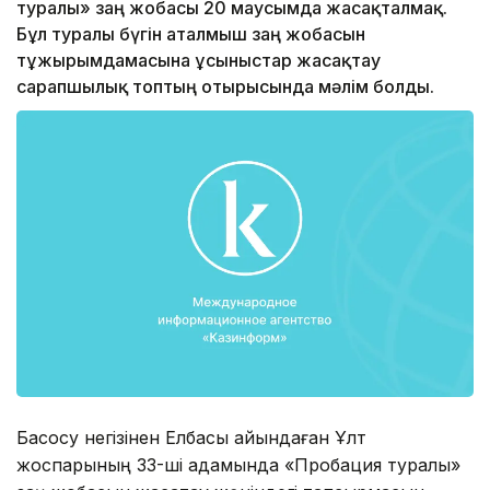
туралы» заң жобасы 20 маусымда жасақталмақ.
Бұл туралы бүгін аталмыш заң жобасын
тұжырымдамасына ұсыныстар жасақтау
сарапшылық топтың отырысында мәлім болды.
Басқосу негізінен Елбасы айқындаған Ұлт
жоспарының 33-ші қадамында «Пробация туралы»