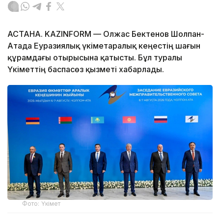
АСТАНА. KAZINFORM — Олжас Бектенов Шолпан-
Атада Еуразиялық үкіметаралық кеңестің шағын
құрамдағы отырысына қатысты. Бұл туралы
Үкіметтің баспасөз қызметі хабарлады.
Фото: Үкімет