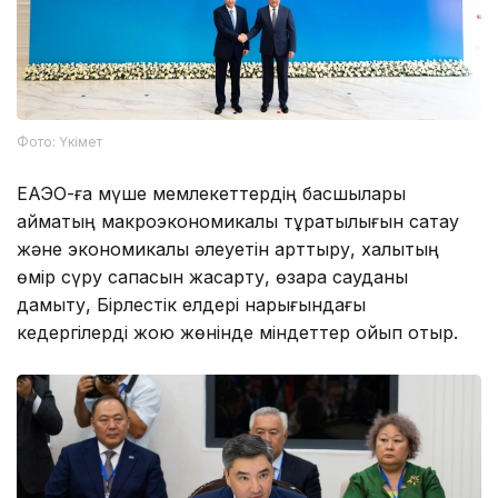
Фото: Үкімет
ЕАЭО-ға мүше мемлекеттердің басшылары
аймақтың макроэкономикалық тұрақтылығын сақтау
және экономикалық әлеуетін арттыру, халықтың
өмір сүру сапасын жақсарту, өзара сауданы
дамыту, Бірлестік елдері нарығындағы
кедергілерді жою жөнінде міндеттер қойып отыр.