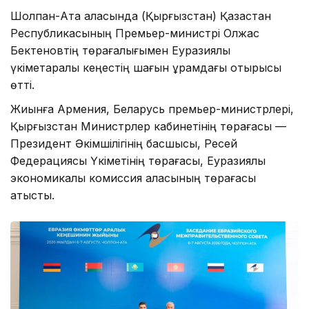
Шолпан-Ата қаласында (Қырғызстан) Қазақстан
Республикасының Премьер-министрі Олжас
Бектеновтің төрағалығымен Еуразиялық
үкіметаралық кеңестің шағын құрамдағы отырысы
өтті.
Жиынға Армения, Беларусь премьер-министрлері,
Қырғызстан Министрлер кабинетінің төрағасы —
Президент Әкімшілігінің басшысы, Ресей
Федерациясы Үкіметінің төрағасы, Еуразиялық
экономикалық комиссия алқасының төрағасы
қатысты.