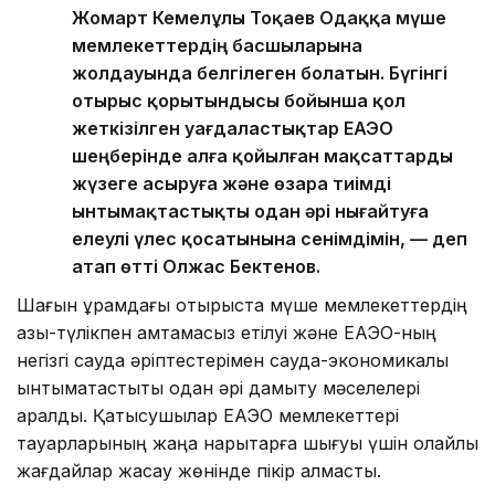
Жомарт Кемелұлы Тоқаев Одаққа мүше
мемлекеттердің басшыларына
жолдауында белгілеген болатын. Бүгінгі
отырыс қорытындысы бойынша қол
жеткізілген уағдаластықтар ЕАЭО
шеңберінде алға қойылған мақсаттарды
жүзеге асыруға және өзара тиімді
ынтымақтастықты одан әрі нығайтуға
елеулі үлес қосатынына сенімдімін, — деп
атап өтті Олжас Бектенов.
Шағын құрамдағы отырыста мүше мемлекеттердің
азық-түлікпен қамтамасыз етілуі және ЕАЭО-ның
негізгі сауда әріптестерімен сауда-экономикалық
ынтымақтастықты одан әрі дамыту мәселелері
қаралды. Қатысушылар ЕАЭО мемлекеттері
тауарларының жаңа нарықтарға шығуы үшін қолайлы
жағдайлар жасау жөнінде пікір алмасты.