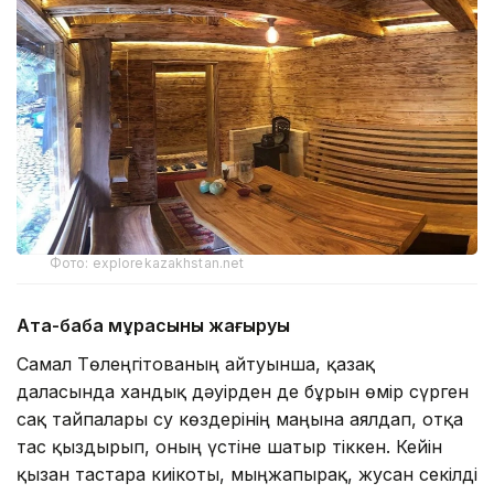
Фото: explorekazakhstan.net
Ата-баба мұрасының жаңғыруы
Самал Төлеңгітованың айтуынша, қазақ
даласында хандық дәуірден де бұрын өмір сүрген
сақ тайпалары су көздерінің маңына аялдап, отқа
тас қыздырып, оның үстіне шатыр тіккен. Кейін
қызған тастарға киікоты, мыңжапырақ, жусан секілді