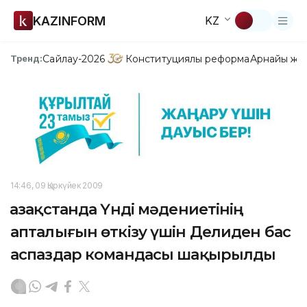
KAZINFORM
KZ
Сайлау-2026
Конституциялық реформа
Арнайы жо
Тренд:
14:46, 09 Қыркүйек 2009
Қазақстанда Үнді мәдениетінің
апталығын өткізу үшін Делиден бас
аспаздар командасы шақырылды