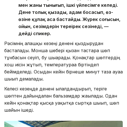
мен жаны тынығып, ішкі үйлесімге келеді.
Дене толық қызады, адам босаңсып, өз-
өзіне құлақ аса бастайды. Жүрек соғысын,
ойын, сезімдерін тереңірек сезінеді, —
дейді спикер.
Рәсімнің алғашқы кезеңі денені қыздырудан
басталады. Монша шебері қызған тастарға шөп
тұнбасын сеуіп, бу шығарады. Қонақтар шөптердің
хош иісін жұтып, температураға біртіндеп
бейімделеді. Осыдан кейін бірнеше минут таза ауаға
шығып демалады.
Келесі кезеңде денені ылғалдандырып, теріге
шөптен дайындалған бальзамдар жағылады. Одан
кейін қонақтар қысқа уақытқа сыртқа шығып, шөп
шайын ішеді.