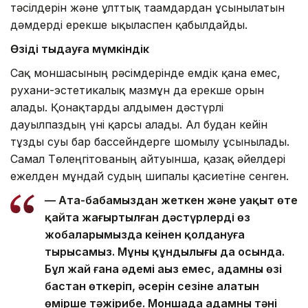
тәсілдерін және ұлттық тағамдардан ұсынылатын
дәмдерді ерекше ықыласпен қабылдайды.
Өзіңді тыңдауға мүмкіндік
Сақ моншасының рәсімдерінде емдік қана емес,
рухани-эстетикалық мазмұн да ерекше орын
алады. Қонақтарды алдымен дәстүрлі
дауылпаздың үні қарсы алады. Ал будан кейін
тұзды суы бар бассейндерге шомылу ұсынылады.
Самал Төлеңгітованың айтуынша, қазақ әйелдері
ежелден мұндай судың шипалы қасиетіне сенген.
— Ата-бабамыздан жеткен және уақыт өте
қайта жаңғыртылған дәстүрлерді өз
жобаларымызда кеңінен қолдануға
тырысамыз. Мұның құндылығы да осында.
Бұл жай ғана әдемі аңыз емес, адамның өзі
бастан өткеріп, әсерін сезіне алатын
өміршең тәжірибе. Моншада адамның тәні