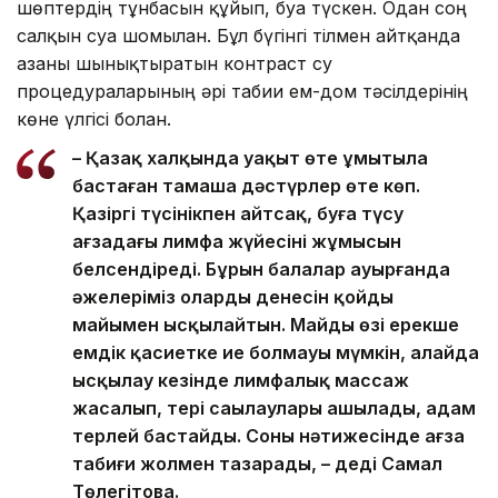
шөптердің тұнбасын құйып, буға түскен. Одан соң
салқын суға шомылған. Бұл бүгінгі тілмен айтқанда
ағзаны шынықтыратын контраст су
процедураларының әрі табиғи ем-дом тәсілдерінің
көне үлгісі болған.
– Қазақ халқында уақыт өте ұмытыла
бастаған тамаша дәстүрлер өте көп.
Қазіргі түсінікпен айтсақ, буға түсу
ағзадағы лимфа жүйесінің жұмысын
белсендіреді. Бұрын балалар ауырғанда
әжелеріміз олардың денесін қойдың
майымен ысқылайтын. Майдың өзі ерекше
емдік қасиетке ие болмауы мүмкін, алайда
ысқылау кезінде лимфалық массаж
жасалып, тері саңылаулары ашылады, адам
терлей бастайды. Соның нәтижесінде ағза
табиғи жолмен тазарады, – деді Самал
Төлеңгітова.