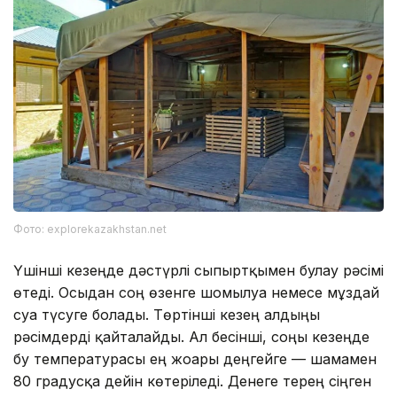
Фото: explorekazakhstan.net
Үшінші кезеңде дәстүрлі сыпыртқымен булау рәсімі
өтеді. Осыдан соң өзенге шомылуға немесе мұздай
суға түсуге болады. Төртінші кезең алдыңғы
рәсімдерді қайталайды. Ал бесінші, соңғы кезеңде
бу температурасы ең жоғары деңгейге — шамамен
80 градусқа дейін көтеріледі. Денеге терең сіңген