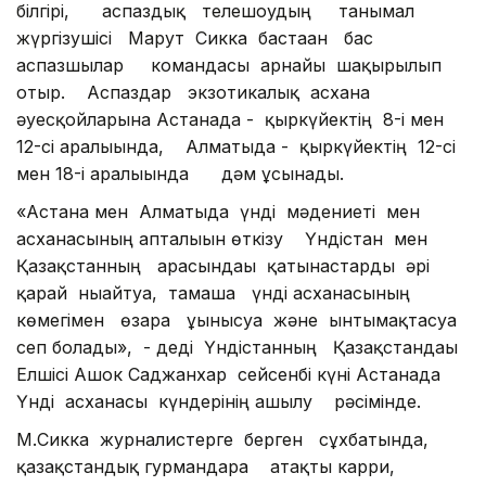
білгірі, аспаздық телешоудың танымал
жүргізушісі Марут Сикка бастаған бас
аспазшылар командасы арнайы шақырылып
отыр. Аспаздар экзотикалық асхана
әуесқойларына Астанада - қыркүйектің 8-і мен
12-сі аралығында, Алматыда - қыркүйектің 12-сі
мен 18-і аралығында дәм ұсынады.
«Астана мен Алматыда үнді мәдениеті мен
асханасының апталығын өткізу Үндістан мен
Қазақстанның арасындағы қатынастарды әрі
қарай нығайтуға, тамаша үнді асханасының
көмегімен өзара ұғынысуға және ынтымақтасуға
сеп болады», - деді Үндістанның Қазақстандағы
Елшісі Ашок Саджанхар сейсенбі күні Астанада
Үнді асханасы күндерінің ашылу рәсімінде.
М.Сикка журналистерге берген сұхбатында,
қазақстандық гурмандарға атақты карри,