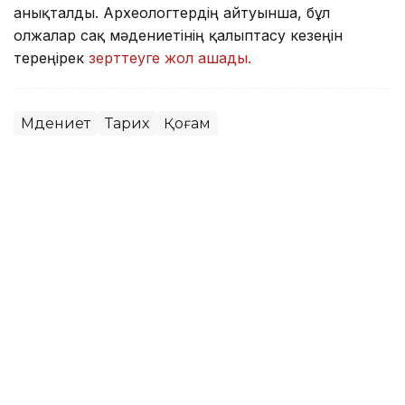
анықталды. Археологтердің айтуынша, бұл
олжалар сақ мәдениетінің қалыптасу кезеңін
тереңірек
зерттеуге жол ашады.
Мәдениет
Тарих
Қоғам
Айжан Серікжанқызы
Авторлар
01:14, 09 Тамыз 2026
«Острые козырьки» жұлдызы
Астананың кең көшелері мен
адамдарына тәнті болды