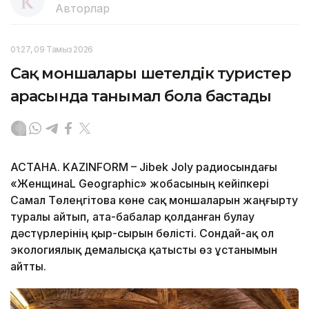
Авторлар
01:27, 09 Тамыз 2026
Сақ моншалары шетелдік туристер
арасында танымал бола бастады
АСТАНА. KAZINFORM – Jibek Joly радиосындағы
«ЖенщинаL Geographic» жобасының кейіпкері
Самал Төлеңгітова көне сақ моншаларын жаңғырту
туралы айтып, ата-бабалар қолданған булау
дәстүрлерінің қыр-сырын бөлісті. Сондай-ақ ол
экологиялық демалысқа қатысты өз ұстанымын
айтты.