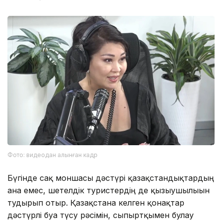
Фото: видеодан алынған кадр
Бүгінде сақ моншасы дәстүрі қазақстандықтардың
ғана емес, шетелдік туристердің де қызығушылығын
тудырып отыр. Қазақстанға келген қонақтар
дәстүрлі буға түсу рәсімін, сыпыртқымен булау