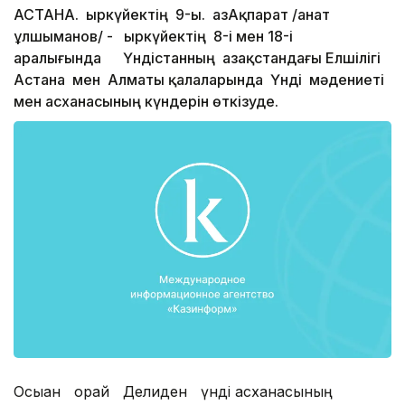
АСТАНА. Қыркүйектің 9-ы. ҚазАқпарат /Қанат
Құлшыманов/ - Қыркүйектің 8-і мен 18-і
аралығында Үндістанның Қазақстандағы Елшілігі
Астана мен Алматы қалаларында Үнді мәдениеті
мен асханасының күндерін өткізуде.
Осыған орай Делиден үнді асханасының