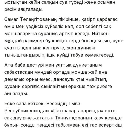
ыстықтан кейін салқын суға түседі және осымен
рәсім аяқталады.
Самал Төлеңгітованың пікірінше, қазіргі қарбалас
өмір мен үздіксіз күйзеліс көп, сол себепті сақ
моншаларына сұраныс артып келеді. Өйткені
мұндай рәсімдер бұлшықеттерді босаңсытып, күш-
қуатты қалпына келтіруге, жан дүниені
тыныштандырып, ішкі күйді табуға көмектеседі.
Ата-баба дәстүрі мен ұлттық дүниетаным
сабақтасқан мұндай ортада монша жай ғана
демалыс орны емес, денсаулықты нығайтып,
рухани серпіліс сыйлайтын ерекше тәжірибеге
айналады.
Еске сала кетсек, Ресейдің Тыва
Республикасындағы «Патшалар аңғарында» ерте
сақ дәуіріне жататын Туннуг қорғанын қазу кезінде
бұрын-соңды теңдесі табылмаған екі тас ескерткіш