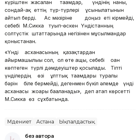
күріштен жасалған тағамдар, үндінің наны,
сондай-ақ еттің түр-түрлері ұсынылатынын
айтып берді. Ас мәзіріне доңыз еті кірмейді,
себебі М.Сикка туып-өскен Үндістанның
солтүстік штаттарында негізінен мұсылмандар
қоныстанған.
«Үнді асханасының қазақтардан
айырмашылығы сол, ол өте ащы, себебі оған
көптеген түрлі дәмдеуіштер қосылады. Тіпті
үнділердің өзі ұлттық тағамдары туралы
бәрін біле бермейді, дегенмен бүкіл әлемде үнді
асханасы жоғары бағаланады», деп атап көрсетті
М.Сикка өз сұхбатында.
Мәдениет
Астана
Ықпалдастық
без автора