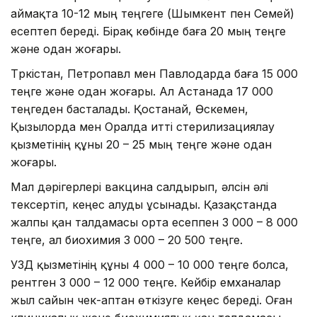
аймақта 10-12 мың теңгеге (Шымкент пен Семей)
есептеп береді. Бірақ көбінде баға 20 мың теңге
және одан жоғары.
Түркістан, Петропавл мен Павлодарда баға 15 000
теңге және одан жоғары. Ал Астанада 17 000
теңгеден басталады. Қостанай, Өскемен,
Қызылорда мен Оралда итті стерилизациялау
қызметінің құны 20 – 25 мың теңге және одан
жоғары.
Мал дәрігерлері вакцина салдырып, әлсін әлі
тексертіп, кеңес алуды ұсынады. Қазақстанда
жалпы қан талдамасы орта есеппен 3 000 – 8 000
теңге, ал биохимия 3 000 – 20 500 теңге.
УЗД қызметінің құны 4 000 – 10 000 теңге болса,
рентген 3 000 – 12 000 теңге. Кейбір емханалар
жыл сайын чек-аптан өткізуге кеңес береді. Оған