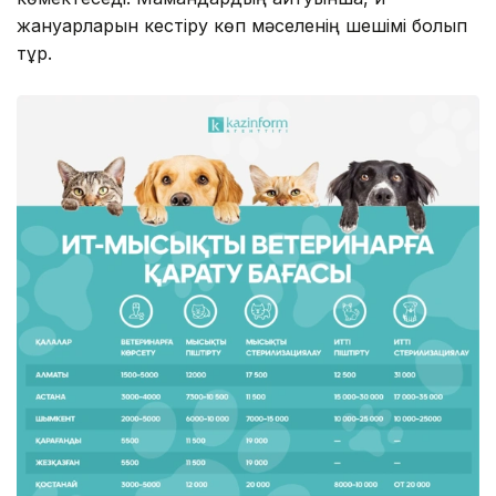
жануарларын кестіру көп мәселенің шешімі болып
тұр.