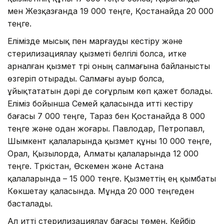
мен Жезқазғанда 19 000 теңге, Қостанайда 20 000
теңге.
Елімізде мысық пен марғауды кестіру және
стерилизациялау қызметі белгілі болса, итке
арналған қызмет түрі оның салмағына байланысты
өзгеріп отырады. Салмағы ауыр болса,
ұйықтататын дәрі де соғұрлым көп қажет болады.
Еліміз бойынша Семей қаласында итті кестіру
бағасы 7 000 теңге, Тараз бен Қостанайда 8 000
теңге және одан жоғары. Павлодар, Петропавл,
Шымкент қалаларында қызмет құны 10 000 теңге,
Орал, Қызылорда, Алматы қалаларында 12 000
теңге. Түркістан, Өскемен және Астана
қалаларында – 15 000 теңге. Қызметтің ең қымбаты
Көкшетау қаласында. Мұнда 20 000 теңгеден
басталады.
Ал итті стерилизациялау бағасы төмен. Кейбір