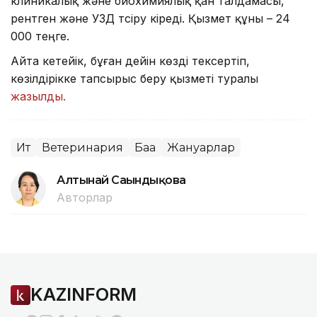
клиникалық және биохимиялық қан талдамасы,
рентген және УЗД түсіру кіреді. Қызмет құны – 24
000 теңге.
Айта кетейік, бұған дейін көзді тексертіп,
көзілдірікке тапсырыс беру қызметі туралы
жазылды.
Ит
Ветеринария
Баға
Жануарлар
Алтынай Сағындықова
Авторлар
KAZINFORM