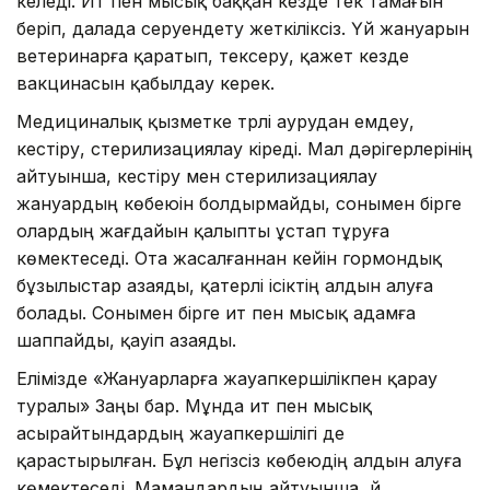
келеді. Ит пен мысық баққан кезде тек тамағын
беріп, далада серуендету жеткіліксіз. Үй жануарын
ветеринарға қаратып, тексеру, қажет кезде
вакцинасын қабылдау керек.
Медициналық қызметке түрлі аурудан емдеу,
кестіру, стерилизациялау кіреді. Мал дәрігерлерінің
айтуынша, кестіру мен стерилизациялау
жануардың көбеюін болдырмайды, сонымен бірге
олардың жағдайын қалыпты ұстап тұруға
көмектеседі. Ота жасалғаннан кейін гормондық
бұзылыстар азаяды, қатерлі ісіктің алдын алуға
болады. Сонымен бірге ит пен мысық адамға
шаппайды, қауіп азаяды.
Елімізде «Жануарларға жауапкершілікпен қарау
туралы» Заңы бар. Мұнда ит пен мысық
асырайтындардың жауапкершілігі де
қарастырылған. Бұл негізсіз көбеюдің алдын алуға
көмектеседі. Мамандардың айтуынша, үй