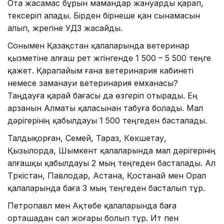
Ота жасамас бұрын мамандар жануарды қарап,
тексеріп алады. Бірден бірнеше қан сынамасын
алып, жүрегіне УДЗ жасайды.
Сонымен Қазақстан қалаларында ветеринар
қызметіне алғаш рет жүгінгенде 1 500 – 5 500 теңге
қажет. Қарапайым ғана ветеринария кабинеті
немесе заманауи ветеринария емханасы?
Таңдауға қарай бағасы да өзгеріп отырады. Ең
арзанын Алматы қаласынан табуға болады. Мал
дәрігерінің қабылдауы 1 500 теңгеден басталады.
Талдықорған, Семей, Тараз, Көкшетау,
Қызылорда, Шымкент қалаларында мал дәрігерінің
алғашқы қабылдауы 2 мың теңгеден басталады. Ал
Түркістан, Павлодар, Астана, Қостанай мен Орал
қалаларында баға 3 мың теңгеден басталып тұр.
Петропавл мен Ақтөбе қалаларында баға
орташадан сәл жоғары болып тұр. Ит пен