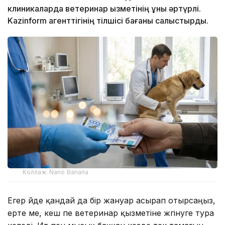
клиникаларда ветеринар қызметінің құны әртүрлі.
Kazinform агенттігінің тілшісі бағаны салыстырды.
Коллаж: Nano Banana
Егер үйде қандай да бір жануар асырап отырсаңыз,
ерте ме, кеш пе ветеринар қызметіне жүгінуге тура