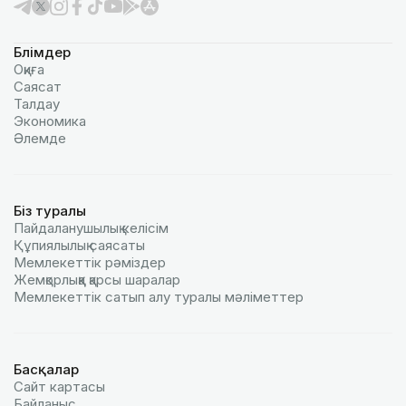
Бөлімдер
Оқиға
Саясат
Талдау
Экономика
Әлемде
Біз туралы
Пайдаланушылық келiciм
Құпиялылық саясаты
Мемлекеттік рәміздер
Жемқорлыққа қарсы шаралар
Мемлекеттік сатып алу туралы мәлiметтер
Басқалар
Сайт картасы
Байланыс