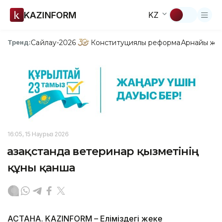
KAZINFORM
KZ
Сайлау-2026
Конституциялық реформа
Арнайы жо
Тренд:
16:05, 15 Наурыз 2026
Қазақстанда ветеринар қызметінің
құны қанша
АСТАНА. KAZINFORM – Еліміздегі жеке