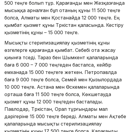
500 теңге болып тұр. Қарағанды мен Жезқазғанда
мысыққа арналған бұл отаның құны 11 500 теңге
болса, Алматы мен Қостанайда 12 000 теңге. Ең
қымбат қызмет құны Түркістан қаласында. Кестіру
қызметінің құны – 15 000 теңге.
Мысықты стерилизациялау қызметінің құны
өзгелерге қарағанда қымбат. Себебі ота жасау
қиынға түседі. Тараз бен Шымкент қалаларында
баға 6 000 – 7 000 теңгеден басталса, кейбір
емханада 15 000 теңгеге жеткен. Петропавлда
баға 9 000 теңге болса, Семей мен Қызылордада
10 000 теңге. Астана мен Өскемен қалаларында
орташа баға 11 500 теңге болса, Көкшетауда
қызмет құны 12 000 теңгеден басталады.
Павлодар, Түркістан, Орал тұрғындары мал
дәрігеріне 15 000 теңге береді. Алматы мен Ақтөбе
қалаларында мысықты стерилизациялау
қызметінің құны 17 500 теңге болса, Қарағанды