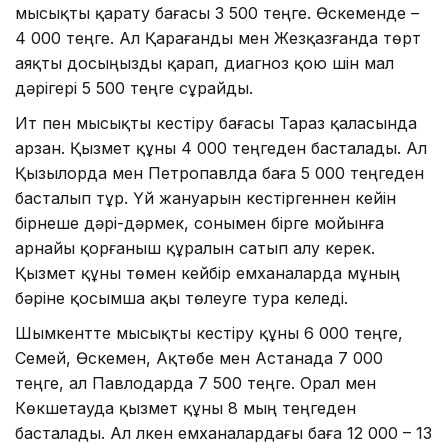
мысықты қарату бағасы 3 500 теңге. Өскеменде –
4 000 теңге. Ал Қарағанды мен Жезқазғанда төрт
аяқты досыңызды қарап, диагноз қою үшін мал
дәрігері 5 500 теңге сұрайды.
Ит пен мысықты кестіру бағасы Тараз қаласында
арзан. Қызмет құны 4 000 теңгеден басталады. Ал
Қызылорда мен Петропавлда баға 5 000 теңгеден
басталып тұр. Үй жануарын кестіргеннен кейін
бірнеше дәрі-дәрмек, сонымен бірге мойынға
арнайы қорғаныш құралын сатып алу керек.
Қызмет құны төмен кейбір емханаларда мұның
бәріне қосымша ақы төлеуге тура келеді.
Шымкентте мысықты кестіру құны 6 000 теңге,
Семей, Өскемен, Ақтөбе мен Астанада 7 000
теңге, ал Павлодарда 7 500 теңге. Орал мен
Көкшетауда қызмет құны 8 мың теңгеден
басталады. Ал үлкен емханалардағы баға 12 000 – 13