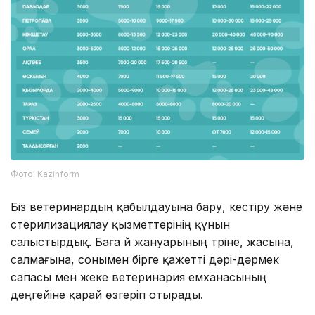
Фото: Kazinform
Біз ветеринардың қабылдауына бару, кестіру және
стерилизациялау қызметтерінің құнын
салыстырдық. Баға үй жануарының түріне, жасына,
салмағына, сонымен бірге қажетті дәрі-дәрмек
сапасы мен жеке ветеринария емханасының
деңгейіне қарай өзгеріп отырады.