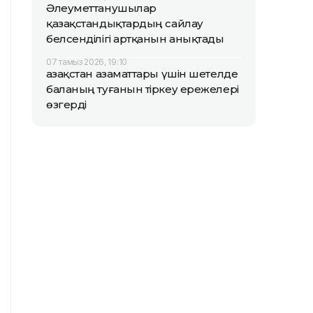
Әлеуметтанушылар
қазақстандықтардың сайлау
белсенділігі артқанын анықтады
07 тамыз 2026, 19:10
Қазақстан азаматтары үшін шетелде
баланың туғанын тіркеу ережелері
өзгерді