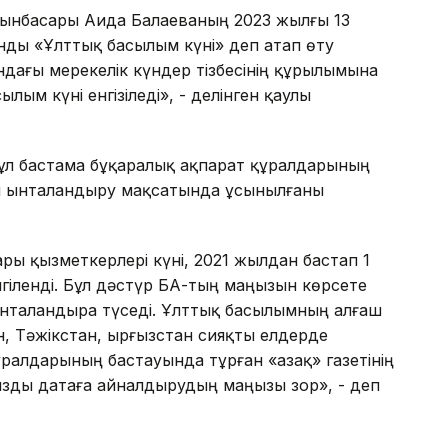
орынбасары Аида Балаеваның 2023 жылғы 13
нды «Ұлттық басылым күні» деп атап өту
дағы мерекелік күндер тізбесінің құрылымына
лым күні енгізіледі», - делінген қаулы
бұл бастама бұқаралық ақпарат құралдарының
н ынталандыру мақсатында ұсынылғаны
ры қызметкерлері күні, 2021 жылдан бастап 1
лгіленді. Бұл дәстүр БАҚ-тың маңызын көрсете
ынталандыра түседі. Ұлттық басылымның алғаш
, Тәжікстан, Қырғызстан сияқты елдерде
ралдарының бастауында тұрған «Қазақ» газетінің
зды датаға айналдырудың маңызы зор», - деп