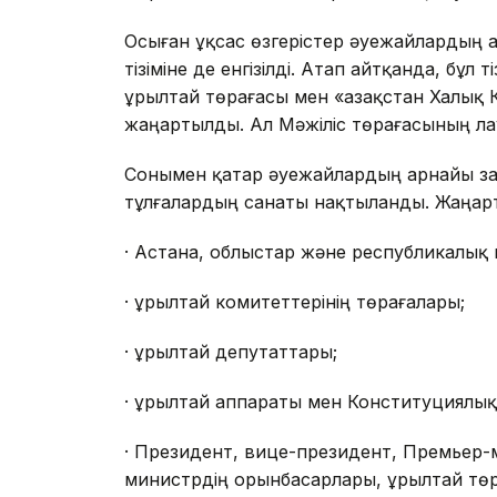
Осыған ұқсас өзгерістер әуежайлардың 
тізіміне де енгізілді. Атап айтқанда, бұл 
Құрылтай төрағасы мен «Қазақстан Халық
жаңартылды. Ал Мәжіліс төрағасының ла
Сонымен қатар әуежайлардың арнайы за
тұлғалардың санаты нақтыланды. Жаңарты
· Астана, облыстар және республикалық 
· Құрылтай комитеттерінің төрағалары;
· Құрылтай депутаттары;
· Құрылтай аппараты мен Конституциялы
· Президент, вице-президент, Премьер-
министрдің орынбасарлары, Құрылтай тө