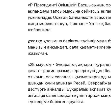
«ҚР Президенті Әкімшілігі Басшысының 
ақпандағы тапсырмасына сәйкес, 2 ақпа
ұсынылады. Осыған байланысты Қазақстан
жаңа мерекелік күн, 2 ақпан – Ұлттық басы
жобасында.
Құжатқа қосымша берілген түсіндірмеде 
маңызын айқындап, сала қызметкерлері
жазылған.
«28 маусым - бұқаралық ақпарат құралда
қазан - радио қызметкерлері күні деп бе
отырып, осы саладағы қызметкерлерді 
шыққан күнін ұлықтау Ресей, Әзербайжан
дәстүрге айналды. Бұқаралық ақпарат құ
алғашқы саны шыққан күнін тарихи маңы
түсіндірме берілген қаулыға.