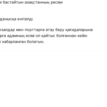
рі бастайтын Қазақстанның ресми
анысқа енгізілді.
окзалдар мен порттарға атау беру қағидаларына
арға адамның есімі ол қайтыс болғаннан кейін
і хабарланған болатын.