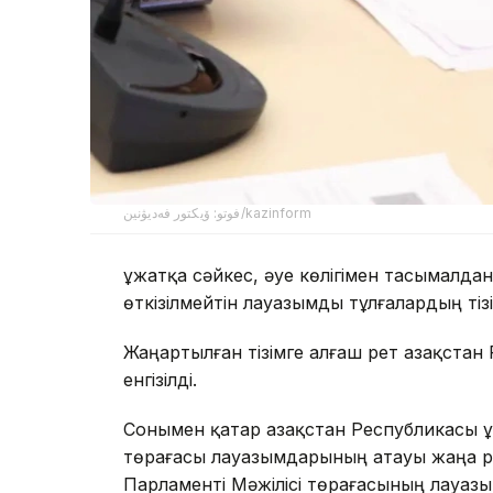
فوتو: ۆيكتور فەديۋنين/kazinform
Құжатқа сәйкес, әуе көлігімен тасымалд
өткізілмейтін лауазымды тұлғалардың тіз
Жаңартылған тізімге алғаш рет Қазақста
енгізілді.
Сонымен қатар Қазақстан Республикасы Қ
төрағасы лауазымдарының атауы жаңа ре
Парламенті Мәжілісі төрағасының лауазы