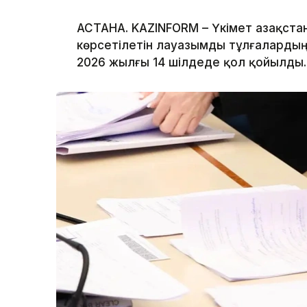
АСТАНА. KAZINFORM – Үкімет Қазақст
көрсетілетін лауазымды тұлғалардың ті
2026 жылғы 14 шілдеде қол қойылды.