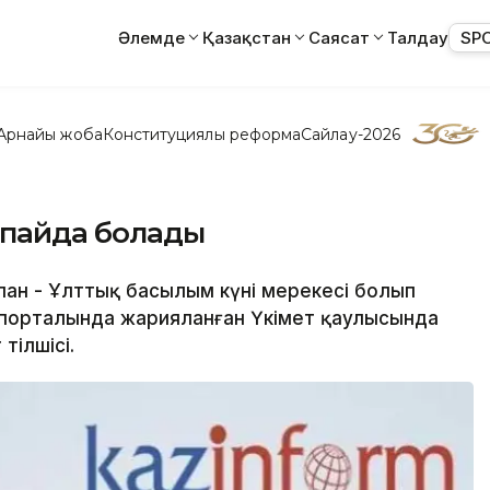
Әлемде
Қазақстан
Саясат
Талдау
SP
Арнайы жоба
Конституциялық реформа
Сайлау-2026
 пайда болады
қпан - Ұлттық басылым күні мерекесі болып
А порталында жарияланған Үкімет қаулысында
тілшісі.