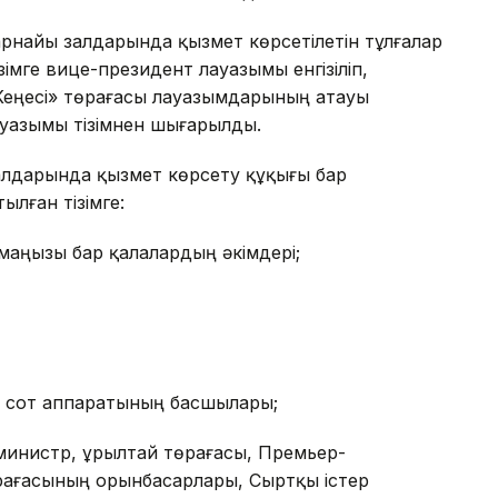
арнайы залдарында қызмет көрсетілетін тұлғалар
тізімге вице-президент лауазымы енгізіліп,
 Кеңесі» төрағасы лауазымдарының атауы
уазымы тізімнен шығарылды.
лдарында қызмет көрсету құқығы бар
лған тізімге:
маңызы бар қалалардың әкімдері;
қ сот аппаратының басшылары;
министр, Құрылтай төрағасы, Премьер-
рағасының орынбасарлары, Сыртқы істер