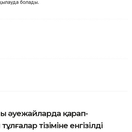
лқылауда болады.
ы әуежайларда қарап-
тұлғалар тізіміне енгізілді