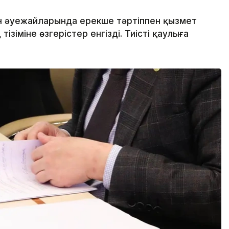
ан әуежайларында ерекше тәртіппен қызмет
зіміне өзгерістер енгізді. Тиісті қаулыға