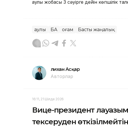
Қаулы жобасы 3 сәуірге дейін көпшілік та
Қаулы
БАҚ
Қоғам
Басты жаңалық
Әлихан Асқар
Авторлар
16:11, 21 Шілде 2026
Вице-президент лауазым
тексеруден өткізілмейтін 