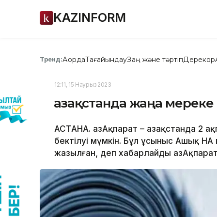
KAZINFORM
Ақорда
Тағайындау
Заң және тәртіп
Дерекқор
Тренд:
12:11, 15 Наурыз 2023
Қазақстанда жаңа мереке
АСТАНА. ҚазАқпарат – Қазақстанда 2 а
бектілуі мүмкін. Бұл ұсыныс Ашық НҚ
жазылған, деп хабарлайды ҚазАқпарат 