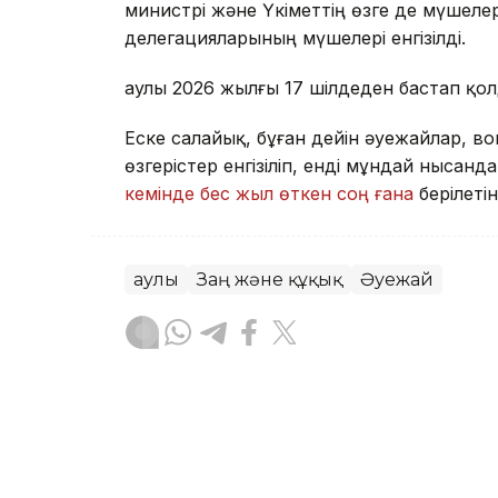
министрі және Үкіметтің өзге де мүшеле
делегацияларының мүшелері енгізілді.
Қаулы 2026 жылғы 17 шілдеден бастап қолд
Еске салайық, бұған дейін әуежайлар, в
өзгерістер енгізіліп, енді мұндай нысанд
кемінде бес жыл өткен соң ғана
берілетін
Қаулы
Заң және құқық
Әуежай
Венера Жоламанқызы
Авторлар