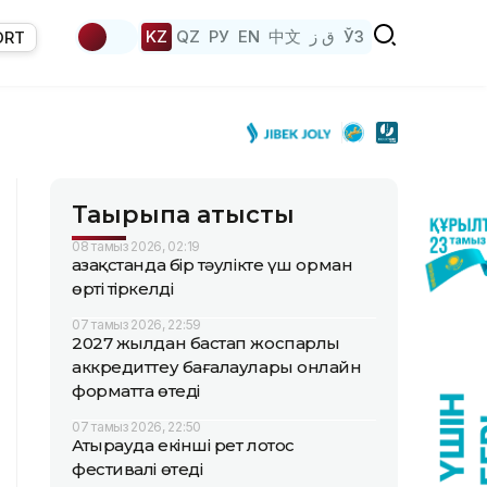
KZ
QZ
РУ
EN
中文
ق ز
ЎЗ
ORT
Тақырыпқа қатысты
08 тамыз 2026, 02:19
Қазақстанда бір тәулікте үш орман
өрті тіркелді
07 тамыз 2026, 22:59
2027 жылдан бастап жоспарлы
аккредиттеу бағалаулары онлайн
форматта өтеді
07 тамыз 2026, 22:50
Атырауда екінші рет лотос
фестивалі өтеді