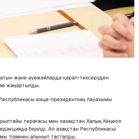
анатын және әуежайларда қарап-тексеруден
імі жаңартылды.
н Республикасы вице-президентінің лауазымы
ұрылтайы төрағасы мен «Қазақстан Халық Кеңесі»
дакцияда берілді. Ал Қазақстан Республикасы
мы тізімнен алынып тасталды.