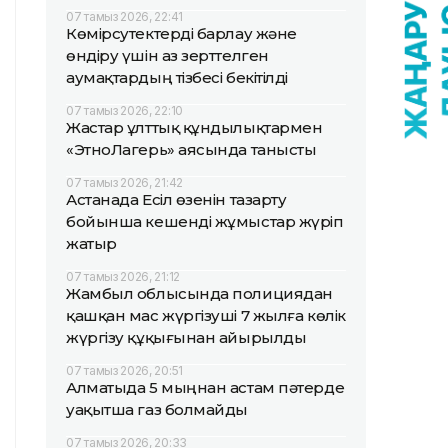
07 тамыз 2026, 22:41
Көмірсутектерді барлау және
өндіру үшін аз зерттелген
аумақтардың тізбесі бекітілді
07 тамыз 2026, 22:10
Жастар ұлттық құндылықтармен
«ЭтноЛагерь» аясында танысты
07 тамыз 2026, 21:42
Астанада Есіл өзенін тазарту
бойынша кешенді жұмыстар жүріп
жатыр
07 тамыз 2026, 21:12
Жамбыл облысында полициядан
қашқан мас жүргізуші 7 жылға көлік
жүргізу құқығынан айырылды
07 тамыз 2026, 20:51
Алматыда 5 мыңнан астам пәтерде
уақытша газ болмайды
07 тамыз 2026, 20:33