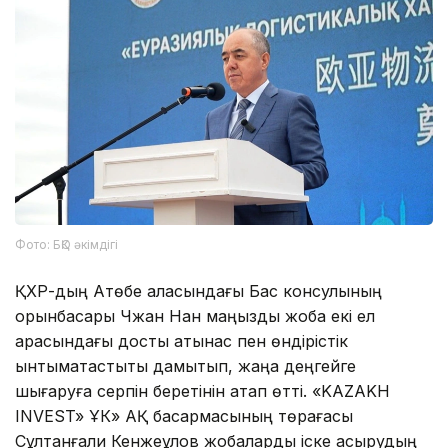
Фото: БҚО әкімдігі
ҚХР-дың Ақтөбе қаласындағы Бас консулының
орынбасары Чжан Нан маңызды жоба екі ел
арасындағы достық қатынас пен өндірістік
ынтымақтастықты дамытып, жаңа деңгейге
шығаруға серпін беретінін атап өтті. «KAZAKH
INVEST» ҰК» АҚ басқармасының төрағасы
Сұлтанғали Кенжеқұлов жобаларды іске асырудың