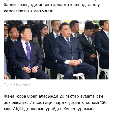
барлық кезеңінде инвесторларға кешенді қолдау
көрсетілетінін мәлімдеді.
Фото: БҚО әкімдігі
Жаңа жоба Орал қаласында 20 гектар аумақта іске
асырылады. Инвестициялардың жалпы көлемі 130
млн АҚШ долларын құрайды. Кешен құрамына