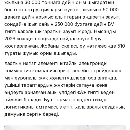
жылына 30 000 тоннаға дейін өнім шығаратын
болат конструкциялары зауыты, жылына 60 000
данаға дейін құрылыс қалыптарын өндіретін зауыт,
сондай-ақ жыл сайын 250 000 бухтаға дейін BV
типті кабель шығаратын зауыт кіреді. Нысанды
2026 жылдың соңында пайдалануға беру
жоспарланған. Жобаны іске асыру нәтижесінде 510
тұрақты жұмыс орны ашылады.
Хабтың негізгі элементі қытайлық электрондық
коммерция компанияларын, ресейлік трейдерлер
мен еуропалық жүк жөнелтушілерді қоса алғанда,
үшінші тараптардың жүктерін сақтауға және
өңдеуге арналған ашық үлгідегі «А» типті кеден
қоймасы болады. Бұл формат өңірдегі тиімді
логистиканы қамтамасыз етіп, халықаралық сауданың
дамуына серпін береді.