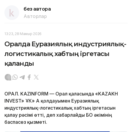
без автора
Авторлар
13:23, 28 Мамыр 2026
Оралда Еуразиялық индустриялық-
логистикалық хабтың іргетасы
қаланды
ОРАЛ. KAZINFORM — Орал қаласында «KAZAKH
INVEST» ҰК» АҚ қолдауымен Еуразиялық
индустриялық-логистикалық хабтың іргетасын
қалау рәсімі өтті, деп хабарлайды БҚО әкімінің
баспасөз қызметі.