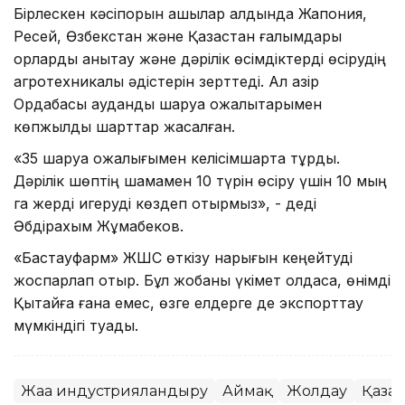
Бірлескен кәсіпорын ашылар алдында Жапония,
Ресей, Өзбекстан және Қазақстан ғалымдары
қорларды анықтау және дәрілік өсімдіктерді өсірудің
агротехникалық әдістерін зерттеді. Ал қазір
Ордабасы аудандық шаруа қожалықтарымен
көпжылдық шарттар жасалған.
«35 шаруа қожалығымен келісімшартқа тұрдық.
Дәрілік шөптің шамамен 10 түрін өсіру үшін 10 мың
га жерді игеруді көздеп отырмыз», - деді
Әбдірахым Жұмабеков.
«Бастауфарм» ЖШС өткізу нарығын кеңейтуді
жоспарлап отыр. Бұл жобаны үкімет қолдаса, өнімді
Қытайға ғана емес, өзге елдерге де экспорттау
мүмкіндігі туады.
Жаңа индустрияландыру
Аймақ
Жолдау
Қазақ