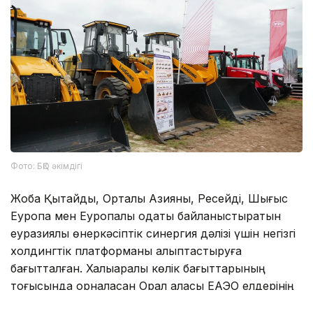
Фото: БҚО әкімдігі
Жоба Қытайды, Орталық Азияны, Ресейді, Шығыс
Еуропа мен Еуропалық одақты байланыстыратын
еуразиялық өнеркәсіптік синергия дәлізі үшін негізгі
холдингтік платформаны қалыптастыруға
бағытталған. Халықаралық көлік бағыттарының
тоғысында орналасқан Орал қаласы ЕАЭО елдерінің
нарықтарына тікелей шығатын заманауи