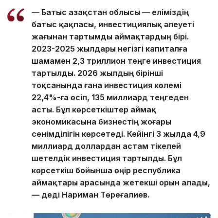
— Батыс Қазақстан облысы — еліміздің
батыс қақпасы, инвестициялық әлеуеті
жағынан тартымды аймақтардың бірі.
2023-2025 жылдары негізгі капиталға
шамамен 2,3 триллион теңге инвестиция
тартылды. 2026 жылдың бірінші
тоқсанында ғана инвестиция көлемі
22,4%-ға өсіп, 135 миллиард теңгеден
асты. Бұл көрсеткіштер аймақ
экономикасына бизнестің жоғары
сенімділігін көрсетеді. Кейінгі 3 жылда 4,9
миллиард доллардан астам тікелей
шетелдік инвестиция тартылды. Бұл
көрсеткіш бойынша өңір республика
аймақтары арасында жетекші орын алады,
— деді Нариман Төреғалиев.