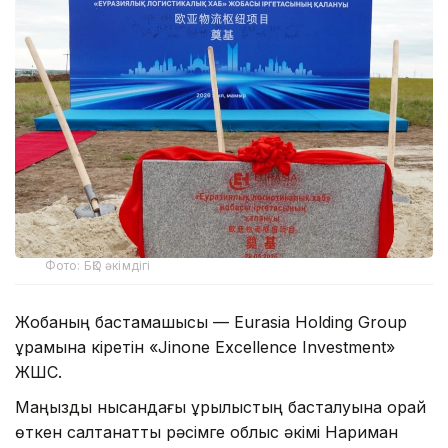
Фото: БҚО әкімдігі
Жобаның бастамашысы — Eurasia Holding Group
құрамына кіретін «Jinone Excellence Investment»
ЖШС.
Маңызды нысандағы құрылыстың басталуына орай
өткен салтанатты рәсімге облыс әкімі Нариман