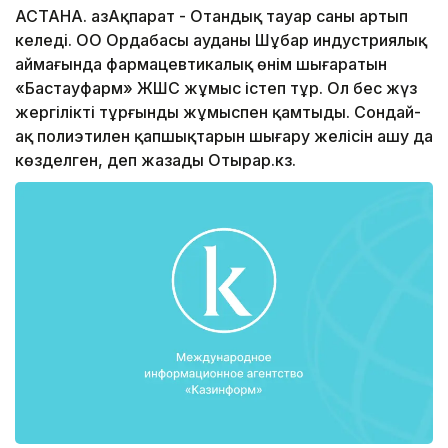
АСТАНА. ҚазАқпарат - Отандық тауар саны артып
келеді. ОҚО Ордабасы ауданы Шұбар индустриялық
аймағында фармацевтикалық өнім шығаратын
«Бастауфарм» ЖШС жұмыс істеп тұр. Ол бес жүз
жергілікті тұрғынды жұмыспен қамтыды. Сондай-
ақ полиэтилен қапшықтарын шығару желісін ашу да
көзделген, деп жазады Отырар.кз.