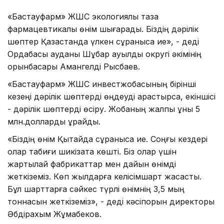
«Бастауфарм» ЖШС экологиялық таза
фармацевтикалық өнім шығарады. Біздің дәрілік
шөптер Қазақстанда үлкен сұранысқа ие», - деді
Ордабасы ауданы Шұбар ауылдық округі әкімінің
орынбасары Амангелді Рысбаев.
«Бастауфарм» ЖШС инвестжобасының бірінші
кезеңі дәрілік шөптерді өңдеуді қарастырса, екіншісі
- дәрілік шөптерді өсіру. Жобаның жалпы құны 5
млн.долларды құрайды.
«Біздің өнім Қытайда сұранысқа ие. Соңғы кездері
олар табиғи шикізатқа көшті. Біз олар үшін
жартылай фабрикаттар мен дайын өнімді
жеткіземіз. Көп жылдарға келісімшарт жасастық.
Бұл шарттарға сәйкес түрлі өнімнің 3,5 мың
тоннасын жеткіземіз», - деді кәсіпорын директоры
Әбдірахым Жұмабеков.