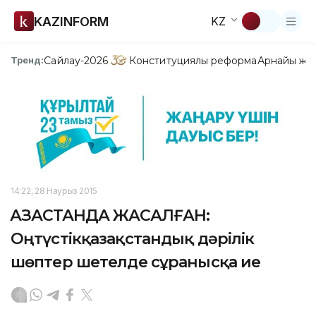
KAZINFORM
KZ
Сайлау-2026
Конституциялық реформа
Арнайы жо
Тренд:
14:22, 28 Наурыз 2015
ҚАЗАҚСТАНДА ЖАСАЛҒАН:
Оңтүстікқазақстандық дәрілік
шөптер шетелде сұранысқа ие