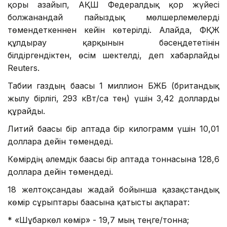
қоры азайып, АҚШ Федералдық қор жүйесі
болжанғандай пайыздық мөлшерлемелерді
төмендеткеннен кейін көтерілді. Алайда, ФҚЖ
құлдырау қарқынын бәсеңдететінін
білдіргендіктен, өсім шектелді, деп хабарлайды
Reuters.
Табиғи газдың бағасы 1 миллион БЖБ (британдық
жылу бірлігі, 293 кВт/сағ тең) үшін 3,42 долларды
құрайды.
Литий бағасы бір аптада бір килограмм үшін 10,01
долларға дейін төмендеді.
Көмірдің әлемдік бағасы бір аптада тоннасына 128,6
долларға дейін төмендеді.
18 желтоқсандағы жағдай бойынша қазақстандық
көмір сұрыптары бағасына қатысты ақпарат:
* «Шұбаркөл көмір» - 19,7 мың теңге/тонна;