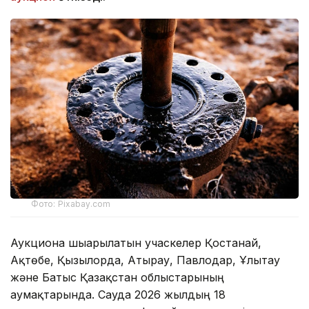
Фото: Pixabay.com
Аукционға шығарылатын учаскелер Қостанай,
Ақтөбе, Қызылорда, Атырау, Павлодар, Ұлытау
және Батыс Қазақстан облыстарының
аумақтарында. Сауда 2026 жылдың 18