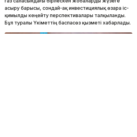
газ саласындағы бірлескен жобаларды жүзеге
асыру барысы, сондай-ақ инвестициялық өзара іс-
қимылды кеңейту перспективалары талқыланды.
Бұл туралы Үкіметтің баспасөз қызметі хабарлады.
Фото: Үкімет
Олжас Бектенов ExxonMobil компаниясының
Қазақстандағы мұнай-газ секторы әлеуетін