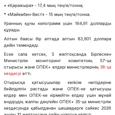
• «Қаражыра» - 17,4 мың теңге/тонна;
* «Майкөбен-Вест» - 15 мың теңге/тонна.
Уранның құны килограмм үшін 164,91 долларды
құрады.
Алтын бағасы бір аптада алтын 83,901 долларға
дейін төмендеді.
Еске сала кетсек, 5 желтоқсанда Бірлескен
Министрлік мониторинг комитетінің 57-ші
отырысы және ОПЕК+ елдері министрлерінің
38-ші
кездесуі
өтті.
Отырысқа қатысушылар келісім негіздеріне
бейілділігін растады және ОПЕК-ке қатысушы
елдер мен ОПЕК-ке кірмейтін елдер үшін мұнай
өндірудің жалпы деңгейін ОПЕК+ 35-ші министрлік
кездесуінде қабылданған шешімдерге сәйкес 2026
жылғы 31 желтоқсанға дейін ұзартуға келісті.