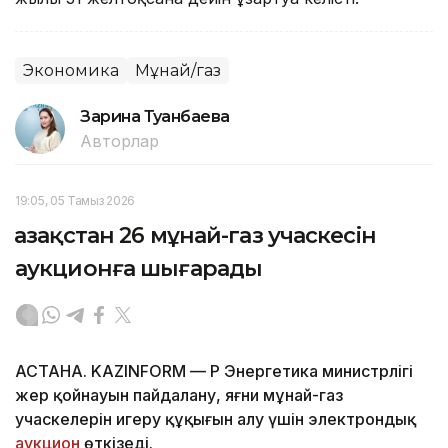
Экономика
Мұнай/газ
Зарина Туғанбаева
Авторлар
19:05, 05 Тамыз 2026
Қазақстан 26 мұнай-газ учаскесін
аукционға шығарады
АСТАНА. KAZINFORM — ҚР Энергетика министрлігі
жер қойнауын пайдалану, яғни мұнай-газ
учаскелерін игеру құқығын алу үшін электрондық
аукцион
өткізеді.