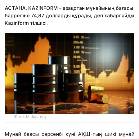
АСТАНА. KAZINFORM – Қазақстан мұнайының бағасы
барреліне 74,87 долларды құрады, деп хабарлайды
Kazinform тілшісі.
Фото: Midjourney
Мұнай бағасы сәрсенбі күні АҚШ-тың шикі мұнай