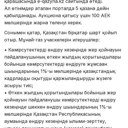
қарашасында e-qazyna.kz сайтында өтеді.
Ал өтінімдер аталған порталда 5 қазанға дейін
қабылданады. Аукционға қатысу үшін 100 АЕК
мөлшерінде жарна төленуі керек.
Сонымен қатар, Қазақстан бірқатар шарт қойып
отыр. Мұнай-газ учаскелерін игерушілер:
• Көмірсутектерді өндіру кезеңінде жер қойнауын
пайдаланушының өткен жылдың қорытындылары
бойынша көмірсутектерді өндіруге жұмсаған
шығындарының 1%-ы мөлшерінде қазақстандық
кадрларды оқытуды қаржыландыруды жүзеге
асыруы тиіс;
• Өткен жылдың қорытындылары бойынша жер
қойнауын пайдаланушы көмірсутектерді өндіру
кезеңінде шеккен өндіру шығындарының 1%-ы
мөлшерінде Қазақстан Республикасының
аумағында өндіру кезеңінде ғылыми-зерттеу,