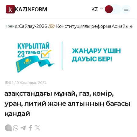
KAZINFORM
KZ
Сайлау-2026
Конституциялық реформа
Арнайы жо
Тренд:
15:02, 19 Желтоқсан 2024
Қазақстандағы мұнай, газ, көмір,
уран, литий және алтынның бағасы
қандай