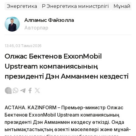
Энергетика
ҚР Энергетика министрлігі
Мұнай
Алпамыс Файзолла
Авторлар
13:46, 03 Тамыз 2026
Олжас Бектенов ExxonMobil
Upstream компаниясының
президенті Дэн Амманмен кездесті
АСТАНА. KAZINFORM – Премьер-министр Олжас
Бектенов ExxonMobil Upstream компаниясының
президенті Дэн Амманмен кездесу өткізді. Онда
ынтымақтастықтың өзекті мәселелері және мұнай-