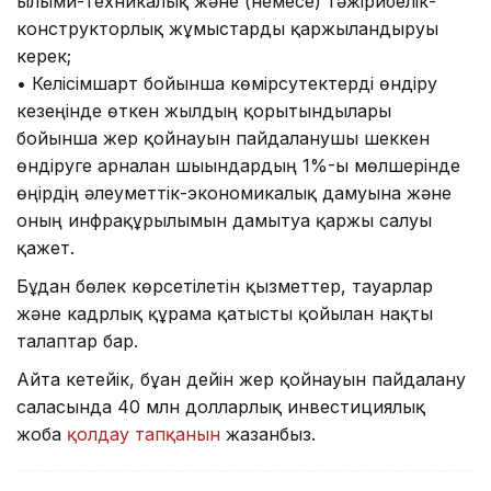
ғылыми-техникалық және (немесе) тәжірибелік-
конструкторлық жұмыстарды қаржыландыруы
керек;
• Келісімшарт бойынша көмірсутектерді өндіру
кезеңінде өткен жылдың қорытындылары
бойынша жер қойнауын пайдаланушы шеккен
өндіруге арналған шығындардың 1%-ы мөлшерінде
өңірдің әлеуметтік-экономикалық дамуына және
оның инфрақұрылымын дамытуға қаржы салуы
қажет.
Бұдан бөлек көрсетілетін қызметтер, тауарлар
және кадрлық құрамға қатысты қойылған нақты
талаптар бар.
Айта кетейік, бұған дейін жер қойнауын пайдалану
саласында 40 млн долларлық инвестициялық
жоба
қолдау тапқанын
жазғанбыз.