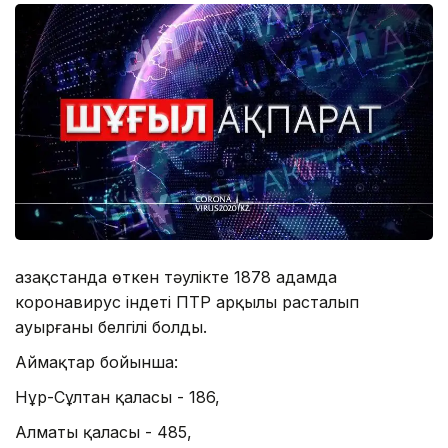
Қазақстанда өткен тәулікте 1878 адамда
коронавирус індеті ПТР арқылы расталып
ауырғаны белгілі болды.
Аймақтар бойынша:
Нұр-Сұлтан қаласы - 186,
Алматы қаласы - 485,