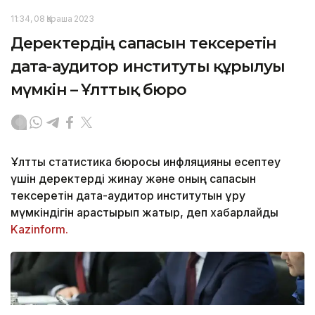
11:34, 08 Қараша 2023
Деректердің сапасын тексеретін
дата-аудитор институты құрылуы
мүмкін – Ұлттық бюро
Ұлттық статистика бюросы инфляцияны есептеу
үшін деректерді жинау және оның сапасын
тексеретін дата-аудитор институтын құру
мүмкіндігін қарастырып жатыр, деп хабарлайды
Kazinform.