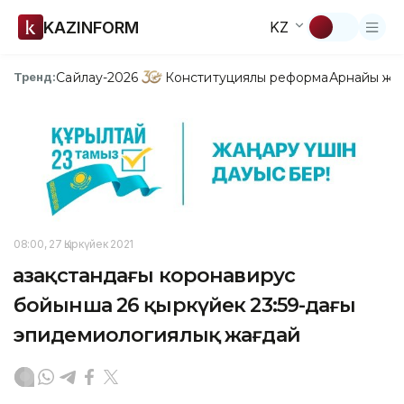
KAZINFORM
KZ
Сайлау-2026
Конституциялық реформа
Арнайы жо
Тренд:
08:00, 27 Қыркүйек 2021
Қазақстандағы коронавирус
бойынша 26 қыркүйек 23:59-дағы
эпидемиологиялық жағдай