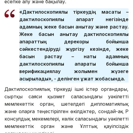
есепке алу және бақылау.
«Дактилоскопиялық тіркеудің мақсаты –
дактилоскопиялық ақпарат негізінде
адамның жеке басын анықтау және растау.
Жеке басын анықтау дактилоскопиялық
ақпараттың дерекқоры бойынша
сәйкестендіруді жүргізу кезінде, жеке
басын растау – нақты адамның
дактилоскопиялық ақпараты бойынша
верификациялау жолымен жүзеге
асырылады», - делінген құжат жобасында.
Дактилоскопиялық тіркеуді ішкі істер органдары,
сыртқы саяси қызмет саласындағы уәкілетті
мемлекеттік орган, шетелдегі дипломатиялық
және оларға теңестірілген өкілдіктер, сондай-ақ ҚР
консулдық мекемелері, көлік саласындағы уәкілетті
мемлекеттік орган және Ұлттық қауіпсіздік