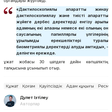
органдары жүргізеді.
«Дактилоскопиялық ақпаратты жинау
дактилоскопиялау және тиісті ақпараттық
жүйеге дербес деректерді енгізу арқылы
адамның екі алақаны немесе екі қолының он
саусағының папиллярлық үлгілерінің
құрылымдық ерекшеліктері туралы
биометриялық деректерді алуды қамтиды», -
делінген ережеде.
Құжат жобасы 30 шілдеге дейін көпшіліктің
талқысына ұсынылып отыр.
Құжат
Қоғам
Қауіпсіздік
Адам құқығы
Ресми 
Дәулет Ізтілеу
Авторлар