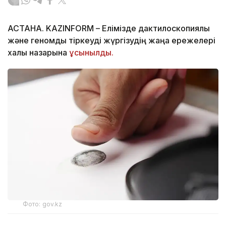
АСТАНА. KAZINFORM – Елімізде дактилоскопиялық
және геномдық тіркеуді жүргізудің жаңа ережелері
халық назарына
ұсынылды.
Фото: gov.kz