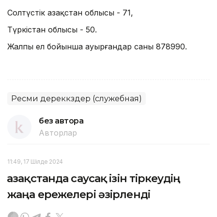
Солтүстік Қазақстан облысы - 71,
Түркістан облысы - 50.
Жалпы ел бойынша ауырғандар саны 878990.
Ресми дереккөздер (служебная)
без автора
Авторлар
11:49, 17 Шілде 2024
Қазақстанда саусақ ізін тіркеудің
жаңа ережелері әзірленді