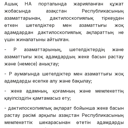
Ашық НҚА порталында жарияланған құжат
жобасында Қазақстан Республикасының
азаматтарынан, дактилоскопиялық тіркеуден
өткен шетелдіктер мен азаматтығы жоқ
адамдардан дактилоскопиялық ақпараттың не
үшін жиналатыны айтылған.
- ҚР азаматтарының, шетелдіктердің және
азаматтығы жоқ адамдардың жеке басын растау
және (немесе) анықтау;
- ҚР аумағында шетелдіктер мен азаматтығы жоқ
адамдарды есепке алу және бақылау;
- жеке адамның, қоғамның және мемлекеттің
қауіпсіздігін қамтамасыз ету;
- дактилоскопиялық ақпарат бойынша жеке басын
растау рәсімі арқылы Қазақстан Республикасының
мемлекеттік шекарасынан өтетін адамдарды