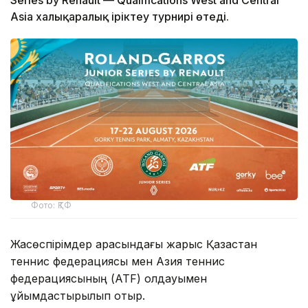
Series by Renault — Qualifications West and Central
Asia халықаралық іріктеу турнирі өтеді.
Фото: ҚТФ
Жасөспірімдер арасындағы жарыс Қазақстан
теннис федерациясы мен Азия теннис
федерациясының (ATF) қолдауымен
ұйымдастырылып отыр.