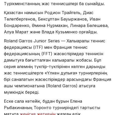
Түрікменстанның жас теннисшілері бақ сынайды.
Қазақстан намысын Родион Трайгель, Диас
Төлепбергенов, Бексұлтан Бауыржанов, Иван
Бондаренко, Әмина Нұрмахан, Линара Бөлешева,
Алуа Марат және Влада Кузьменко қорғайды.
Roland Garros Junior Series — Халықаралық теннис
федерациясы (ITF) мен Франция теннис
федерациясының (FFT) жасөспірімдер теннисін
дамытуға бағытталған халықаралық жобасы. Бұл
серия әлемнің түкпір-түкпірінен келген дарынды
жас теннисшілерге «Үлкен дулыға» турнирлерінің
бірі саналатын жасөспірімдер арасындағы Франция
ашық чемпионатына (Roland Garros) қатысуға
мүмкіндік береді.
Еске сала кетейік, бұдан бұрын Елена
Рыбакинаның Торонто турниріндегі тартысты
матчта
жеңіске жеткенін
жазған едік.