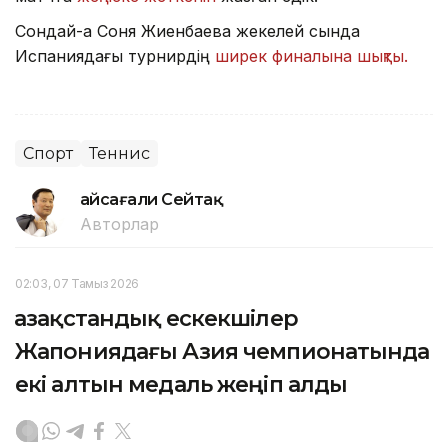
Сондай-ақ Соня Жиенбаева жекелей сында
Испаниядағы турнирдің
ширек финалына шықты.
Спорт
Теннис
Ғайсағали Сейтақ
Авторлар
02:03, 07 Тамыз 2026
Қазақстандық ескекшілер
Жапониядағы Азия чемпионатында
екі алтын медаль жеңіп алды