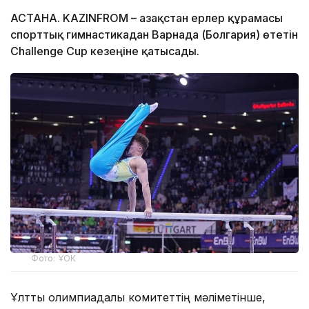
АСТАНА. KAZINFROM – Қазақстан ерлер құрамасы
спорттық гимнастикадан Варнада (Болгария) өтетін
Challenge Cup кезеңіне қатысады.
Фото: ҰОК
Ұлттық олимпиадалық комитеттің мәліметінше,