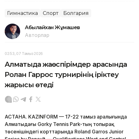
Гимнастика
Спорт
Болгария
Абылайхан Жұмашев
Авторлар
02:53, 07 Тамыз 2026
Алматыда жаөспірімдер арасында
Ролан Гаррос турнирінің іріктеу
жарысы өтеді
АСТАНА. KAZINFORM — 17-22 тамыз аралығында
Алматыдағы Gorky Tennis Park-тың топырақ
төсенішіндегі корттарында Roland Garros Junior