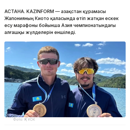
АСТАНА. KAZINFORM — Қазақстан құрамасы
Жапонияның Киото қаласында өтіп жатқан ескек
есу марафоны бойынша Азия чемпионатындағы
алғашқы жүлделерін еншіледі.
Фото: ҚР ҰОК