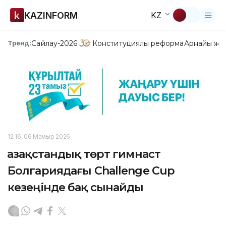
KAZINFORM
KZ
Сайлау-2026
Конституциялық реформа
Арнайы жо
Тренд:
12:16, 06 Мамыр 2026
Қазақстандық төрт гимнаст
Болгариядағы Challenge Cup
кезеңінде бақ сынайды