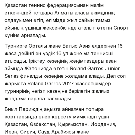
Қазақстан теннис федерациясынан мәлім
еткеніндей, іс-шара Алматы қаласы әкімдігінің
қолдауымен өтіп, елімізде жыл сайын тамыз
айының үшінші жексенбісінде аталып өтетін Спорт
күніне арналады.
Турнирге Орталық және Батыс Азия елдерінен 16
жасқа дейінгі ең үздік 16 ұл және қыз теннисші
қатысады. Іріктеу кезеңінің жеңімпаздары қазан
айында Жапонияда өтетін Roland Garros Junior
Series финалдық кезеңіне жолдама алады. Дәл сол
жарыста Roland Garros 2027 жасөспірімдер
турнирінің негізгі кезеңіне берілетін жалғыз
жолдама сарапқа салынады.
Биыл Париждің аңызға айналған топырақ
корттарында өнер көрсету мүмкіндігі үшін
Қазақстан, Өзбекстан, Қырғызстан, Иордания,
Иран, Сирия, Сауд Арабиясы және