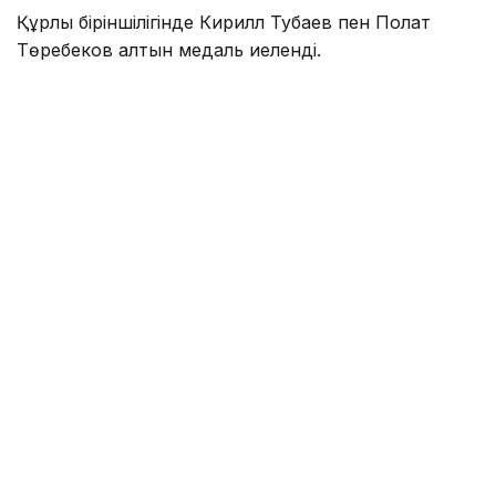
Құрлық біріншілігінде Кирилл Тубаев пен Полат
Төребеков алтын медаль иеленді.
Кирилл Тубаев байдаркамен есуде 3400 метр
қашықтықта топ жарып, Азия чемпионы атанды.
Ал Полат Төребеков 3 400 метр қашықтықтағы каноэ
жарысында мәреге бірінші болып келіп, жеңіс
тұғырының ең биік сатысына көтерілді.
Еске салайық, бұған дейін Анна Черкашина жеңіл
атлетикадан Қазақстан рекордын
жаңартқанын
жазғанбыз.
Жапония
Спорт
Азия чемпионаты
Ескек есу
Мейірман Лес
Авторлар