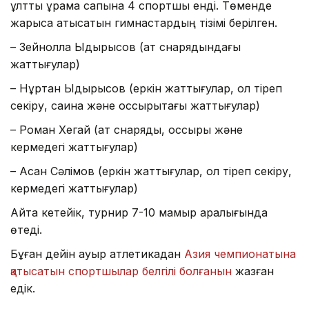
ұлттық құрама сапына 4 спортшы енді. Төменде
жарысқа қатысатын гимнастардың тізімі берілген.
– Зейнолла Ыдырысов (ат снарядындағы
жаттығулар)
– Нұртан Ыдырысов (еркін жаттығулар, қол тіреп
секіру, сақина және қоссырықтағы жаттығулар)
– Роман Хегай (ат снаряды, қоссырық және
кермедегі жаттығулар)
– Асан Сәлімов (еркін жаттығулар, қол тіреп секіру,
кермедегі жаттығулар)
Айта кетейік, турнир 7-10 мамыр аралығында
өтеді.
Бұған дейін ауыр атлетикадан
Азия чемпионатына
қатысатын спортшылар белгілі болғанын
жазған
едік.