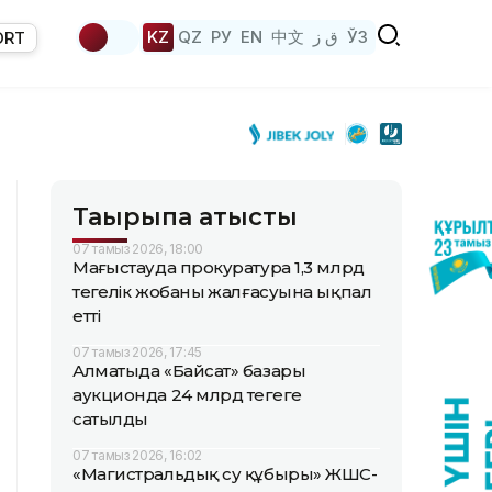
KZ
QZ
РУ
EN
中文
ق ز
ЎЗ
ORT
Тақырыпқа қатысты
07 тамыз 2026, 18:00
Маңғыстауда прокуратура 1,3 млрд
теңгелік жобаның жалғасуына ықпал
етті
07 тамыз 2026, 17:45
Алматыда «Байсат» базары
аукционда 24 млрд теңгеге
сатылды
07 тамыз 2026, 16:02
«Магистральдық су құбыры» ЖШС-