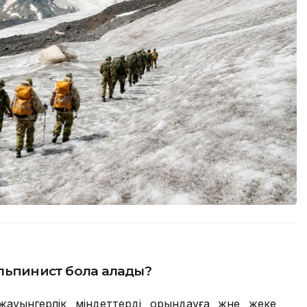
альпинист бола алады?
ауынгерлік міндеттерді орындауға және жеке