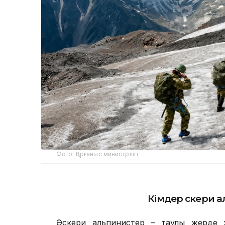
Фото: Қорғаныс министрлігі
Кімдер әскери 
Әскери альпинистер – таулы жерде ж