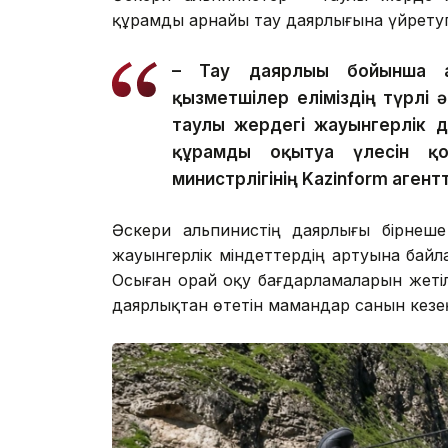
құрамды арнайы тау даярлығына үйретуг
– Тау даярлығы бойынша ар
қызметшілер еліміздің түрлі 
таулы жердегі жауынгерлік 
құрамды оқытуға үлесін қо
министрлігінің Kazinform агент
Әскери альпинистің даярлығы бірнеше 
жауынгерлік міндеттердің артуына байл
Осыған орай оқу бағдарламаларын жетіл
даярлықтан өтетін мамандар санын кезе