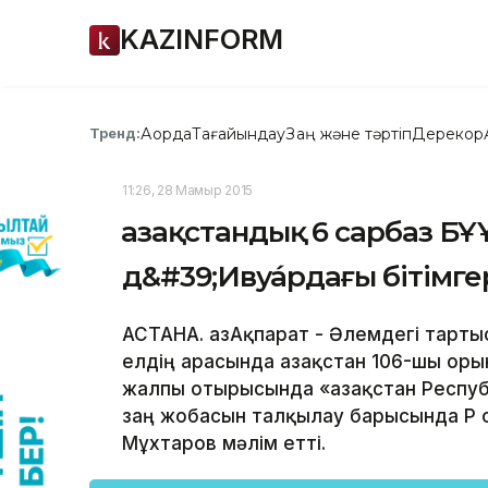
KAZINFORM
Ақорда
Тағайындау
Заң және тәртіп
Дерекқор
Тренд:
11:26, 28 Мамыр 2015
Қазақстандық 6 сарбаз БҰ
д&#39;Ивуа́рдағы бітімг
АСТАНА. ҚазАқпарат - Әлемдегі тартыс
елдің арасында Қазақстан 106-шы ор
жалпы отырысында «Қазақстан Респуб
заң жобасын талқылау барысында ҚР Қ
Мұхтаров мәлім етті.