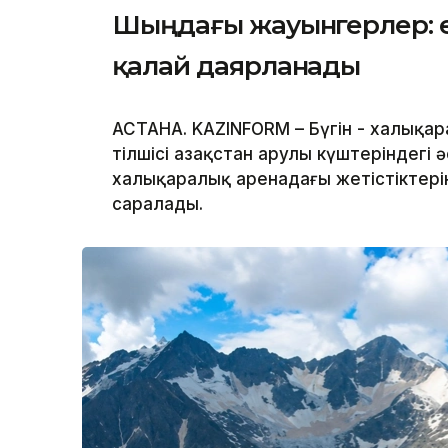
Шыңдағы жауынгерлер: е
қалай даярланады
АСТАНА. KAZINFORM – Бүгін - халықар
тілшісі Қазақстан Қарулы күштеріндег
халықаралық аренадағы жетістіктер
саралады.