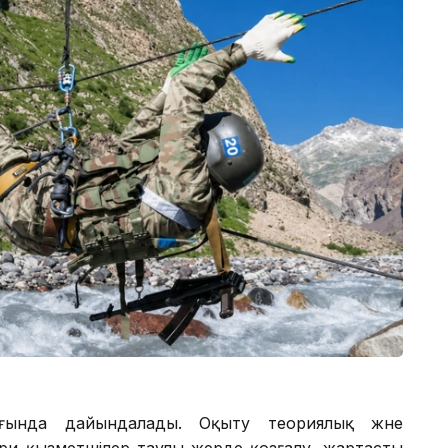
ғында дайындалады. Оқыту теориялық және
ри қызметшілер таулы жерде қозғалу, жартасты