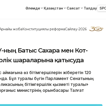
Әлемде
Қазақстан
Саясат
Талдау
SP
Арнайы жоба
Конституциялық реформа
Сайлау-2026
Ұ-ның Батыс Сахара мен Кот-
ерлік шараларына қатысуда
 аймағына өз бітімгершілерін жіберетін 120
ында. Бұл туралы бүгін Парламент Сенатының
ликасының бітімгершілік қызметі туралы»
орғаныс министрінің орынбасары Талғат