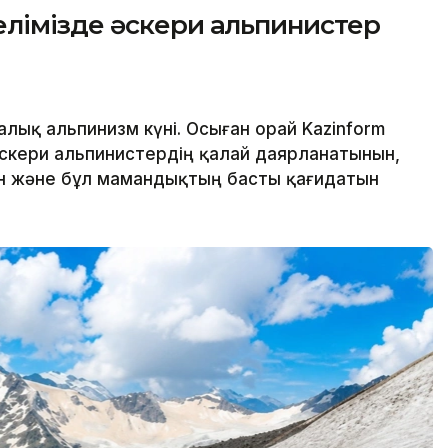
лімізде әскери альпинистер
алық альпинизм күні. Осыған орай Kazinform
і әскери альпинистердің қалай даярланатынын,
ін және бұл мамандықтың басты қағидатын