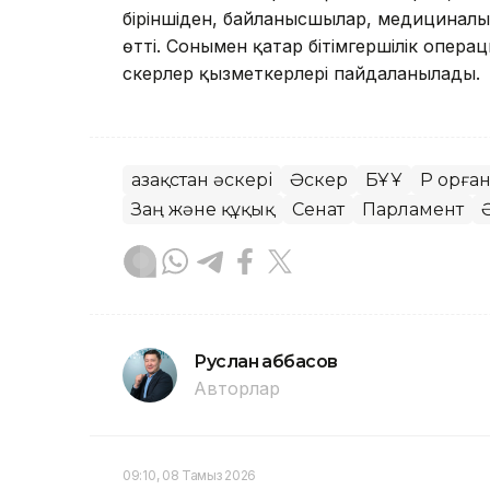
біріншіден, байланысшылар, медициналы
өтті. Сонымен қатар бітімгершілік опера
әскерлер қызметкерлері пайдаланылады.
Қазақстан әскері
Әскер
БҰҰ
ҚР Қорғ
Заң және құқық
Сенат
Парламент
Руслан Ғаббасов
Авторлар
09:10, 08 Тамыз 2026