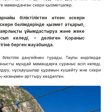
е маманданған әскери қызметшілер.
найы біліктіліктен өткен әскери
әскери бөлімдерінде қызмет атқарып,
даярлықты ұйымдастыруға және жеке
сып келеді, – делінген Қорғаныс
тігіне берген жауабында.
біліктілік деңгейінен тұрады. Таулы өңірлерде
анысты мұндай мамандарға сұраныс өсіп келеді.
діру, нұсқаушылар құрамын күшейту және әскери
ң-кезеңімен арттыру көзделген.