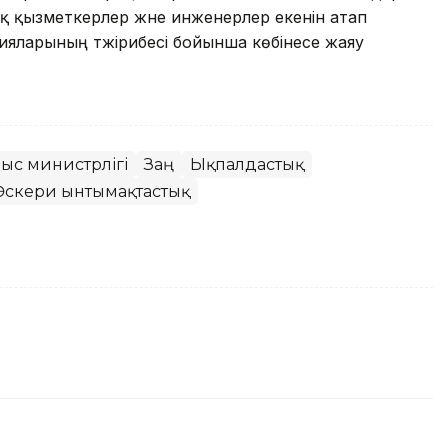
қ қызметкерлер және инженерлер екенін атап
цияларының тәжірибесі бойынша көбінесе жаяу
аныс министрлігі
Заң
Ықпалдастық
Әскери ынтымақтастық