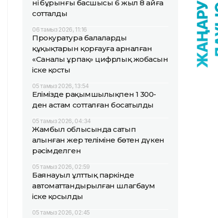
нің бұрынғы басшысы 6 жыл 8 айға
сотталды
06 тамыз 2026, 11:16
Прокуратура балалардың
құқықтарын қорғауға арналған
«Саналы ұрпақ» цифрлық жобасын
іске қосты
05 тамыз 2026, 13:54
Елімізде рақымшылықпен 1 300-
ден астам сотталған босатылды
05 тамыз 2026, 04:34
Жамбыл облысында сатып
алынған жер теліміне бөтен дүкен
рәсімделген
05 тамыз 2026, 02:59
Баянауыл ұлттық паркінде
автоматтандырылған шлагбаум
іске қосылды
05 тамыз 2026, 02:45