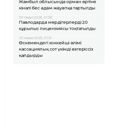
Жамбыл облысында орман өртіне
кінәлі бес адам жауапқа тартылды
05 тамыз 2026, 01:59
Павлодарда мердігерлердің 20
құрылыс лицензиясы тоқтатылды
05 тамыз 2026, 01:41
Өскемендегі хоккейші өлімі:
кассациялық сот үкімді өзгеріссіз
қалдырды