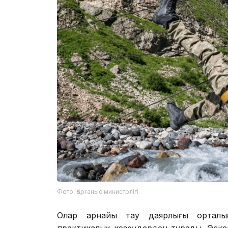
Фото: Қорғаныс министрлігі
Олар арнайы тау даярлығы орталы
практикалық кезеңдерден тұрады. Әске