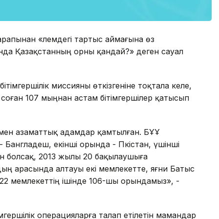
апынан «әлемдегі тартыс аймағына өз
сында Қазақстанның орны қандай?» деген сауал
тімгершілік миссияны өткізгеніне тоқтала келе,
, соған 107 мыңнан астам бітімгершілер қатысып
 мен азаматтық адамдар қамтылған. БҰҰ
 Бангладеш, екінші орында - Пәкістан, үшінші
тын болсақ, 2013 жылы 20 бақылаушыға
рдың арасында алтауы екі мемлекетте, яғни Батыс
122 мемлекеттің ішінде 106-шы орындамыз», -
імгершілік операцияларға талап етілетін мамандар