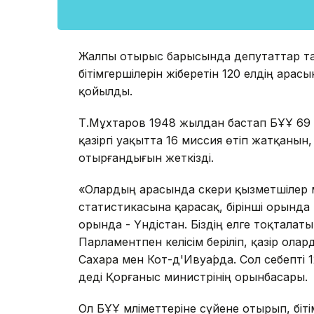
Жалпы отырыс барысында депутаттар тар
бітімгершілерін жіберетін 120 елдің ара
қойылды.
Т.Мұхтаров 1948 жылдан бастап БҰҰ 69 бі
қазіргі уақытта 16 миссия өтіп жатқанын
отырғандығын жеткізді.
«Олардың арасында әскери қызметшілер
статистикасына қарасақ, бірінші орында -
орында - Үндістан. Біздің елге тоқтала
Парламентпен келісім беріліп, қазір ола
Сахара мен Кот-д'Ивуа́рда. Сол себепті 
деді Қорғаныс министрінің орынбасары.
Ол БҰҰ мәліметтеріне сүйене отырып, біт