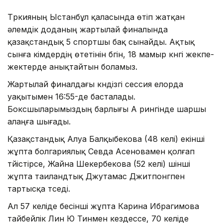
Түркияның Ыстанбұл қаласында өтіп жатқан
әлемдік доданың жартылай финалында
қазақстандық 5 спортшы бақ сынайды. Ақтық
сынға кімдердің өтетінін бүгін, 18 мамыр күнгі жекпе-
жектерде анықтайтын боламыз.
Жартылай финалдағы күндізгі сессия елорда
уақытымен 16:55-де басталады.
Боксшыларымыздың барлығы А рингінде шаршы
алаңға шығады.
Қазақстандық Алуа Балқыбекова (48 келі) екінші
жұпта болгариялық Севда Асеновамен қолғап
түйістірсе, Жайна Шекербекова (52 келі) үшінші
жұпта таиландтық Джутамас Джитпонгпен
тартысқа түседі.
Ал 57 келіде бесінші жұпта Карина Ибрагимова
тайбейлік Лин Ю Тинмен кездессе, 70 келіде