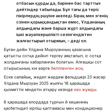
отбасын құрды да, бәрінен бас тартты»
дейтіндер табылады. Бұл тағы да теріс
пікірлердің өршуіне әкеледі. Бірақ мен өзгенің
сөзінен қорыққандықтан емес, Ұлдананың
алдындағы және барша жұрт алдындағы
ішкі жауапкершілікті сезінгендіктен
жалғастырып отырмын, – деді ол.
Бұған дейін Ұлдана Мырзуанның қазасына
қатысты сотқа дейінгі тергеу аяқталып, іс сотқа
жолданғаны хабарланған болатын. Алғашқы сот
отырысының күні әзірге
белгіленген жоқ.
Еске салайық, жедел жәрдем фельдшері 23 жасар
Ұлдана Мырзуан 2025 жылғы 18 қарашада
қызметтік міндетін атқару кезінде
көз жұмды.
8 қарашада елордада тұрғын үй кешенінің
қасбетіндегі кірпіш қаптамасы мен кондиционер