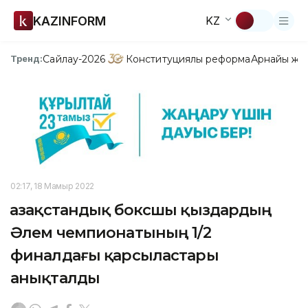
KAZINFORM
KZ
Сайлау-2026
Конституциялық реформа
Арнайы жо
Тренд:
02:17, 18 Мамыр 2022
Қазақстандық боксшы қыздардың
Әлем чемпионатының 1/2
финалдағы қарсыластары
анықталды