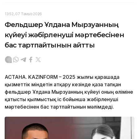
13:52, 07 Тамыз 2026
Фельдшер Ұлдана Мырзуанның
күйеуі жәбірленуші мәртебесінен
бас тартпайтынын айтты
АСТАНА. KAZINFORM – 2025 жылғы қарашада
қызметтік міндетін атқару кезінде қаза тапқан
фельдшер Ұлдана Мырзуанның күйеуі оның өліміне
қатысты қылмыстық іс бойынша жәбірленуші
мәртебесінен бас тартпайтынын мәлімдеді.