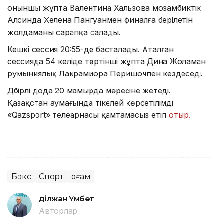
оныншы жұпта Валентина Хальзова мозамбиктік
Алсинда Хелена Пангуанмен финалға берілетін
жолдаманы сарапқа салады.
Кешкі сессия 20:55-де басталады. Аталған
сессияда 54 келіде төртінші жұпта Дина Жоламан
румыниялық Лакрамиора Перишочпен кездеседі.
Дүбірлі дода 20 мамырда мәресіне жетеді.
Қазақстан аумағында тікелей көрсетілімді
«Qazsport» телеарнасы қамтамасыз етіп
отыр.
Бокс
Спорт
Қоғам
Әділжан Үмбет
Авторлар