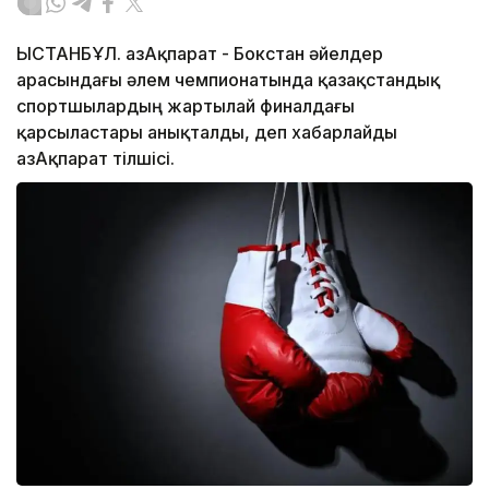
ЫСТАНБҰЛ. ҚазАқпарат - Бокстан әйелдер
арасындағы әлем чемпионатында қазақстандық
спортшылардың жартылай финалдағы
қарсыластары анықталды, деп хабарлайды
ҚазАқпарат тілшісі.