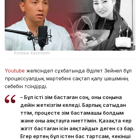
Коллаж: Kazinform
Youtube
желісіндегі сұхбатында Әділет Зейнел бұл
процессуалдық мәртебені сақтап қалу шешімінің
себебін түсіндірді.
– Бұл істі өзім бастаған соң, оны соңына
дейін жеткізгім келеді. Барлық сатыдан
өттім, процесте өзім бастамашы болдым
және оны аяқтауға ниеттімін. Қазақта «ер
жігіт бастаған ісін аяқтайды» деген сөз бар.
Егер ертең бұл істен бас тартсам, «екінші