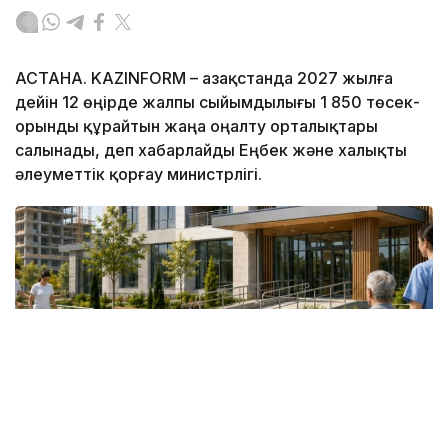
АСТАНА. KAZINFORM – Қазақстанда 2027 жылға
дейін 12 өңірде жалпы сыйымдылығы 1 850 төсек-
орынды құрайтын жаңа оңалту орталықтары
салынады, деп хабарлайды Еңбек және халықты
әлеуметтік қорғау министрлігі.