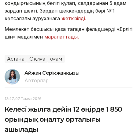
қондырғысының бөлігі құлап, салдарынан 5 адам
зардап шекті. Зардап шеккендердің бәрі № 1
көпсалалы ауруханаға
жеткізілді.
Мемлекет басшысы қаза тапқан фельдшерді «Ерлігі
үшін» медалімен
марапаттады.
Астана
Оқиға
Қоғам
Айжан Серікжанқызы
Авторлар
13:47, 07 Тамыз 2026
Келесі жылға дейін 12 өңірде 1 850
орындық оңалту орталығы
ашылады