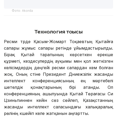
Фото: Аkorda
Технология тоғысы
Ресми түрде Қасым-Жомарт Тоқаевтың Қытайға
сапары жұмыс сапары ретінде ұйымдастырылды.
Бірақ Қытай тарапының көрсеткен ерекше
құрметі, кездесулердің ауқымы мен қол жеткізген
келісімдердің деңгейі ресми сапардан кем болған
жоқ. Оның үстіне Президент Дүниежүзілік жасанды
интеллект конференциясының ең мәртебелі
шетелдік қонақтарының бірі атанды. Ол
конференцияның ашылуында Қытай Төрағасы Си
Цзиньпиннен кейін сөз сөйлеп, Қазақстанның
жасанды интеллект саласындағы халықаралық
рөлінің күшейіп келе жатқанын аңғартты.