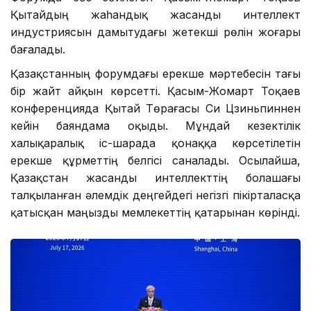
Президент Дүниежүзілік жасанды интеллект
конференциясына (WAIC) қатысқанын айттық.
Форумда сөз сөйлеген Қасым-Жомарт Тоқаев
Қытайдың жаһандық жасанды интеллект
индустриясын дамытудағы жетекші рөлін жоғары
бағалады.
Қазақстанның форумдағы ерекше мәртебесін тағы
бір жайт айқын көрсетті. Қасым-Жомарт Тоқаев
конференцияда Қытай Төрағасы Си Цзиньпиннен
кейін баяндама оқыды. Мұндай кезектілік
халықаралық іс-шарада қонаққа көрсетілетін
ерекше құрметтің белгісі саналады. Осылайша,
Қазақстан жасанды интеллекттің болашағы
талқыланған әлемдік деңгейдегі негізгі пікірталасқа
қатысқан маңызды мемлекеттің қатарынан көрінді.