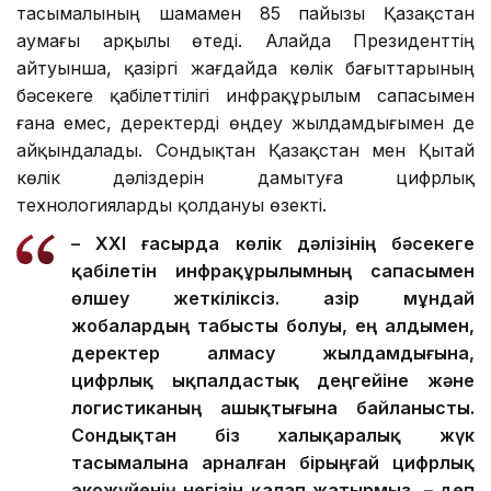
цифрлық форматқа көшуде
Бүгінде Қытай мен Еуропа арасындағы теміржол жүк
тасымалының шамамен 85 пайызы Қазақстан
аумағы арқылы өтеді. Алайда Президенттің
айтуынша, қазіргі жағдайда көлік бағыттарының
бәсекеге қабілеттілігі инфрақұрылым сапасымен
ғана емес, деректерді өңдеу жылдамдығымен де
айқындалады. Сондықтан Қазақстан мен Қытай
көлік дәліздерін дамытуға цифрлық
технологияларды қолдануы өзекті.
– XXI ғасырда көлік дәлізінің бәсекеге
қабілетін инфрақұрылымның сапасымен
өлшеу жеткіліксіз. Қазір мұндай
жобалардың табысты болуы, ең алдымен,
деректер алмасу жылдамдығына,
цифрлық ықпалдастық деңгейіне және
логистиканың ашықтығына байланысты.