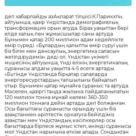
деп хабарлайды ҚазАқпарат тілшісі.К.Парикхтің
айтуынша, қазір Үндістанда демографиялық
трансформация орын алуда. Біраз уақыттан бері
елде халық пен жұмысшылар саны артуда.
Бұнымен қатар 200 миллион адам кедейлікте
өмір сүреді. «Бұлардың қалыпты өмір сүруі үшін
біз білім мен денсаулық, энергетика саласын
жетілдірудеміз» деді ол. Үндістан үкіметі
мүшесінің айтуынша, Үнді елінің энергетикалық
сұранысы алдағы уақытта 4-5 есеге артады.
«Бүгінде Үндістанда бірқатар салаларда
энергоресурстардың тапшылығы байқалып
отыр. Бұнымен қатар мұнайға сұраныс та артуда.
Мәселен, қазіргі таңда жылына пайдаланылатын
120 милион тонна мұнай көлемі 360-350
миллион тоннаға дейін артады деп болжанған.
Осы бағыттағы сұранысты орындау үшін біз
Қазақстанмен әріптестік орнатуға бейілдіміз.
Қазақстан мен Үндістандық кәсіпкерлер осы
бағыттарда бірлесе жұмыс істеп, өнімді сұранысы
мол Үндістан нарығына өткізе алады. Сондықтан