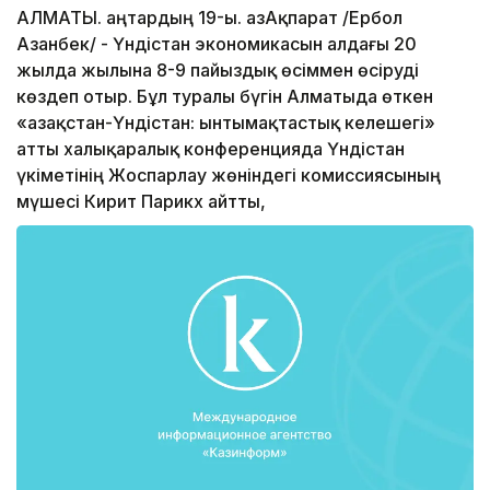
АЛМАТЫ. Қаңтардың 19-ы. ҚазАқпарат /Ербол
Азанбек/ - Үндістан экономикасын алдағы 20
жылда жылына 8-9 пайыздық өсіммен өсіруді
көздеп отыр. Бұл туралы бүгін Алматыда өткен
«Қазақстан-Үндістан: ынтымақтастық келешегі»
атты халықаралық конференцияда Үндістан
үкіметінің Жоспарлау жөніндегі комиссиясының
мүшесі Кирит Парикх айтты,