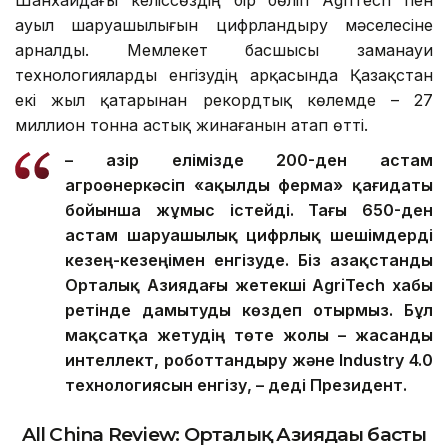
Фото: Аkorda
Шанхайдағы келіссөздің бір бөлігі AgriTech пен
ауыл шаруашылығын цифрландыру мәселесіне
арналды. Мемлекет басшысы заманауи
технологияларды енгізудің арқасында Қазақстан
екі жыл қатарынан рекордтық көлемде – 27
миллион тонна астық жинағанын атап өтті.
– Қазір елімізде 200-ден астам
агроөнеркәсіп «ақылды ферма» қағидаты
бойынша жұмыс істейді. Тағы 650-ден
астам шаруашылық цифрлық шешімдерді
кезең-кезеңімен енгізуде. Біз Қазақстанды
Орталық Азиядағы жетекші AgriTech хабы
ретінде дамытуды көздеп отырмыз. Бұл
мақсатқа жетудің төте жолы – жасанды
интеллект, роботтандыру және Industry 4.0