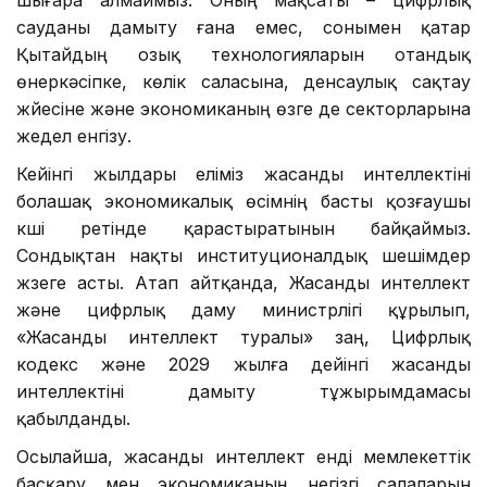
Бұл бастама сапар барысында көтерілген ең
ауқымды әрі өршіл ұсыныстың бірі болғанын жоққа
шығара алмаймыз. Оның мақсаты – цифрлық
сауданы дамыту ғана емес, сонымен қатар
Қытайдың озық технологияларын отандық
өнеркәсіпке, көлік саласына, денсаулық сақтау
жүйесіне және экономиканың өзге де секторларына
жедел енгізу.
Кейінгі жылдары еліміз жасанды интеллектіні
болашақ экономикалық өсімнің басты қозғаушы
күші ретінде қарастыратынын байқаймыз.
Сондықтан нақты институционалдық шешімдер
жүзеге асты. Атап айтқанда, Жасанды интеллект
және цифрлық даму министрлігі құрылып,
«Жасанды интеллект туралы» заң, Цифрлық
кодекс және 2029 жылға дейінгі жасанды
интеллектіні дамыту тұжырымдамасы