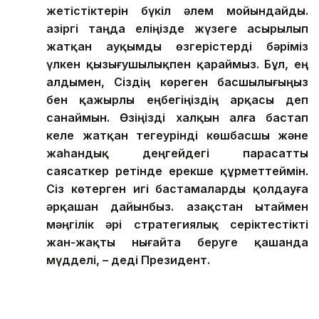
жетістіктерін бүкіл әлем мойындайды.
Қазіргі таңда еліңізде жүзеге асырылып
жатқан ауқымды өзгерістерді бәріміз
үлкен қызығушылықпен қараймыз. Бұл, ең
алдымен, Сіздің көреген басшылығыңыз
бен қажырлы еңбегіңіздің арқасы деп
санаймын. Өзіңізді халқын алға бастап
келе жатқан тегеурінді көшбасшы және
жаһандық деңгейдегі парасатты
саясаткер ретінде ерекше құрметтеймін.
Сіз көтерген игі бастамаларды қолдауға
әрқашан дайынбыз. Қазақстан Қытаймен
мәңгілік әрі стратегиялық серіктестікті
жан-жақты нығайта беруге қашанда
мүдделі, – деді Президент.