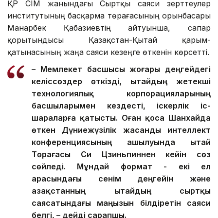
қалдырмады.
– Былтыр Қазақстанға 1 миллионнан астам
Қытай азаматы сапарлап келді. Екі ел
астаналарында мәдени орталықтар
ашылды. Елімізде Лу Бань шеберханалары
табысты жұмыс істеуде. Бұл – қос
халықтың арасында қалыптасқан достық
пен өзара сенімнің тағы бір айғағы, –
деді.
Мемлекет басшысы.
ҚР СІМ жанындағы Сыртқы саяси зерттеулер
институтының басқарма төрағасының орынбасары
Манарбек Қабазиевтің айтуынша, сапар
қорытындысы Қазақстан-Қытай қарым-
қатынасының жаңа саяси кезеңге өткенін көрсетті.
– Мемлекет басшысы жоғары деңгейдегі
келіссөздер өткізді, Қытайдың жетекші