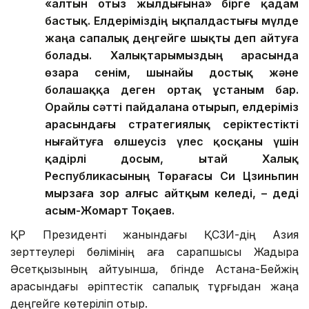
соңды болмаған деңгейге көтерілді. Біз
Қазақстан-Қытай қарым-қатынасының жаңа
«алтын отыз жылдығына» бірге қадам
бастық. Елдеріміздің ықпалдастығы мүлде
жаңа сапалық деңгейге шықты деп айтуға
болады. Халықтарымыздың арасында
өзара сенім, шынайы достық және
болашаққа деген ортақ ұстаным бар.
Орайлы сәтті пайдалана отырып, елдеріміз
арасындағы стратегиялық серіктестікті
нығайтуға өлшеусіз үлес қосқаны үшін
қадірлі досым, Қытай Халық
Республикасының Төрағасы Си Цзиньпин
мырзаға зор алғыс айтқым келеді, – деді
Қасым-Жомарт Тоқаев.
ҚР Президенті жанындағы ҚСЗИ-дің Азия
зерттеулері бөлімінің аға сарапшысы Жадыра