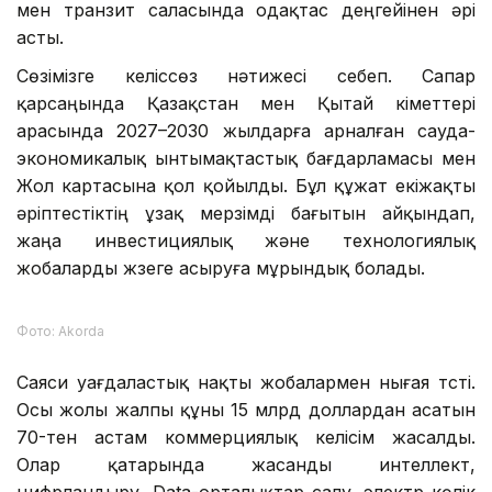
мен транзит саласында одақтас деңгейінен әрі
асты.
Сөзімізге келіссөз нәтижесі себеп. Сапар
қарсаңында Қазақстан мен Қытай үкіметтері
арасында 2027–2030 жылдарға арналған сауда-
экономикалық ынтымақтастық бағдарламасы мен
Жол картасына қол қойылды. Бұл құжат екіжақты
әріптестіктің ұзақ мерзімді бағытын айқындап,
жаңа инвестициялық және технологиялық
жобаларды жүзеге асыруға мұрындық болады.