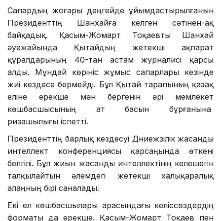
Сапардың жоғары деңгейде ұйымдастырылғанын
Президенттің Шанхайға келген сәтінен-ақ
байқадық. Қасым-Жомарт Тоқаевты Шанхай
әуежайында Қытайдың жетекші ақпарат
құралдарының 40-тан астам журналисі қарсы
алды. Мұндай көрініс жұмыс сапарлары кезінде
жиі кездесе бермейді. Бұл Қытай тарапының қазақ
еліне ерекше мән бергенін әрі мемлекет
көшбасшысының ат басын бұрғанына
ризашылығы іспетті.
Президенттің барлық кездесуі Дүниежүзілік жасанды
интеллект конференциясы қарсаңында өткені
белгілі. Бұл жиын жасанды интеллектінің келешегін
талқылайтын әлемдегі жетекші халықаралық
алаңның бірі саналады.
Екі ел көшбасшылары арасындағы келіссөздердің
форматы да ерекше. Қасым-Жомарт Тоқаев пен