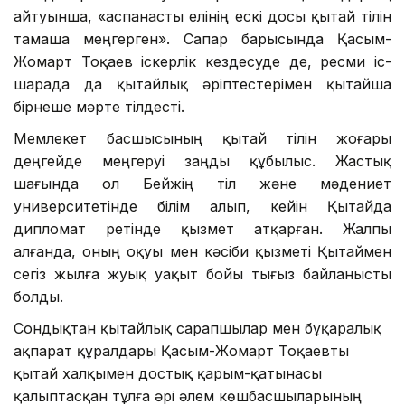
көрсеткен сәт лезде интернет желісінде кең тарап
кетті. Жалпы, Мемлекет басшысының қытай тілін
еркін меңгеруін тек білім санатында бағалауға
болмас. Мұндай тілдік дағды қазақ-қытай
арасындағы сенімді нығайтып, жоғары деңгейдегі
саяси және іскерлік диалогты тереңдететін
маңызды артықшылық екені анық.
Қытай жұртшылығының назарын аударған дүние –
Президенттің сөз мазмұны ғана емес, оның қытай
тілінде еркін сөйлеуі . Жергілікті БАҚ өкілдерінің
айтуынша, «аспанасты елінің ескі досы қытай тілін
тамаша меңгерген». Сапар барысында Қасым-
Жомарт Тоқаев іскерлік кездесуде де, ресми іс-
шарада да қытайлық әріптестерімен қытайша
бірнеше мәрте тілдесті.
Мемлекет басшысының қытай тілін жоғары
деңгейде меңгеруі заңды құбылыс. Жастық