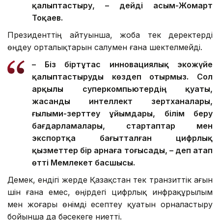
және жасанды интеллект
инфрақұрылымын дамытуға арналған
халықаралық деңгейдегі платформа
қалыптастыру, – дейді Қасым-Жомарт
Тоқаев.
Президенттің айтуынша, жоба тек деректерді
өңдеу орталықтарын салумен ғана шектелмейді.
– Біз біртұтас инновациялық экожүйе
қалыптастыруды көздеп отырмыз. Сол
арқылы суперкомпьютердің қуаты,
жасанды интеллект зертханалары,
ғылыми-зерттеу ұйымдары, білім беру
бағдарламалары, стартаптар мен
экспортқа бағытталған цифрлық
қызметтер бір арнаға тоғысады, – деп атап
өтті Мемлекет басшысы.
Демек, ендігі жерде Қазақстан тек транзиттік ағын