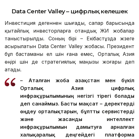
2033 жылға қарай жаһандық жасанды интеллект
нарығының көлемі шамамен 5 триллион долларға
жетуі мүмкін.
Data Center Valley – цифрлық келешек
Инвестиция дегеннен шығады, сапар барысында
қытайлық инвесторларға отандық ЖИ жобалар
таныстырылды. Соның бірі – Екібастұзда жүзеге
асырылатын Data Center Valley жобасы. Президент
бұл бастаманы ел үшін ғана емес, Орталық Азия
өңірі үшін де стратегиялық маңызы жоғары деп
атады.
– Аталған жоба Қазақстан мен бүкіл
Орталық Азия цифрлық
инфрақұрылымының негізгі тірегі болады
деп санаймыз. Басты мақсат – деректерді
өңдеу орталықтарын, бұлтты сервистерді