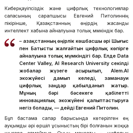
үшін ғана емес, өңірдегі цифрлық инфрақұрылым
мен жоғары өнімді есептеу қуатын орналастыру
бойынша да бәсекеге ниетті.
Киберқауіпсіздік және цифрлық технологиялар
саласының сарапшысы Евгений Питолиннің
пікірінше, Қазақстанның өңірдің жасанды
интеллект хабына айналуына толық мүмкіндік бар.
– Қазақстанның өңірлік көшбасшы әрі Шығыс
пен Батысты жалғайтын цифрлық көпірге
айналуына толық мүмкіндігі бар. Елде Data
Center Valley, AI Research University секілді
жобалар жүзеге асырылып, Alem.AI
экожүйесі дамып келеді, заманауи
цифрлық заңдар қабылданып жатыр.
Мұның бәрі бәсекеге қабілетті
инновациялық экожүйені қалыптастыруға
негіз болады, — дейді Евгений Питолин.