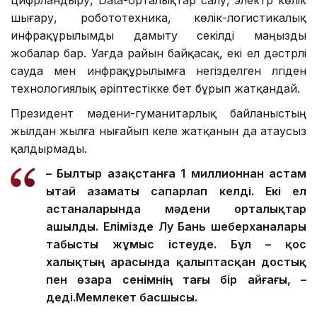
Фото: Аkorda
Саяси уағдаластық нақты жобалармен нығая түсті.
Осы жолы жалпы құны 15 млрд доллардан асатын
70-тен астам коммерциялық келісім жасалды.
Олар қатарында жасанды интеллект,
цифрландыру, Data-орталықтар салу, электр көлік
шығару, робототехника, көлік-логистикалық
инфрақұрылымды дамыту секілді маңызды
жобалар бар. Уағда райын байқасақ, екі ел дәстүрлі
сауда мен инфрақұрылымға негізделген үлгіден
технологиялық әріптестікке бет бұрып жатқандай.
Президент мәдени-гуманитарлық байланыстың
жылдан жылға нығайып келе жатқанын да атаусыз