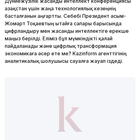
Дүниежүзілік жасанды интеллект конференциясы
Қазақстан үшін жаңа технологиялық кезеңнің
басталғанын аңғартты. Себебі Президент Қасым-
Жомарт Тоқаевтың Қытайға сапары барысында
цифрландыру мен жасанды интеллектіге ерекше
маңыз берілді. Еліміз бұл мүмкіндікті қалай
пайдаланады және цифрлық трансформация
экономикаға әсер ете ме? Kazinform агенттігінің
аналитикалық шолушысы сауалға жауап іздеді.