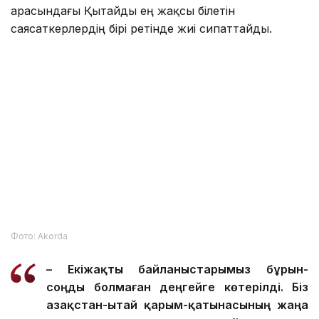
шағында ол Бейжің тіл және мәдениет
университетінде білім алып, кейін Қытайда
дипломат ретінде қызмет атқарған. Жалпы
алғанда, оның оқуы мен кәсіби қызметі Қытаймен
сегіз жылға жуық уақыт бойы тығыз байланысты
болды.
Сондықтан қытайлық сарапшылар мен бұқаралық
ақпарат құралдары Қасым-Жомарт Тоқаевты
қытай халқымен достық қарым-қатынасы
қалыптасқан тұлға әрі әлем көшбасшыларының
арасындағы Қытайды ең жақсы білетін
саясаткерлердің бірі ретінде жиі сипаттайды.
Фото: Аkorda
– Екіжақты байланыстарымыз бұрын-