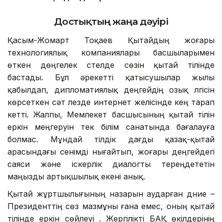
технологиялық корпорацияларының
басшыларымен кездесті, іскерлік іс-
шараларға қатысты. Оған қоса Шанхайда
өткен Дүниежүзілік жасанды интеллект
конференциясының ашылуында Қытай
Төрағасы Си Цзиньпиннен кейін сөз
сөйледі. Мұндай формат - екі ел
арасындағы сенім деңгейін және
Қазақстанның Қытайдың сыртқы
саясатындағы маңызын білдіретін саяси
белгі, – дейді сарапшы.
Достықтың жаңа дәуірі
Қасым-Жомарт Тоқаев Қытайдың жоғары
технологиялық компаниялары басшыларымен
өткен дөңгелек үстелде сөзін қытай тілінде
бастады. Бұл әрекетті қатысушылар жылы
қабылдап, дипломатиялық деңгейдің озық үлгісін