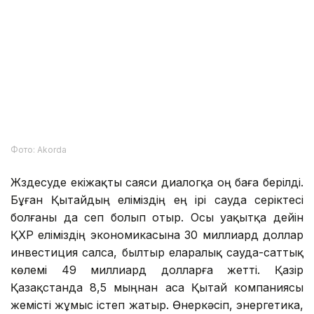
Фото: Аkorda
Жүздесуде екіжақты саяси диалогқа оң баға берілді.
Бұған Қытайдың еліміздің ең ірі сауда серіктесі
болғаны да сеп болып отыр. Осы уақытқа дейін
ҚХР еліміздің экономикасына 30 миллиард доллар
инвестиция салса, былтыр еларалық сауда-саттық
көлемі 49 миллиард долларға жетті. Қазір
Қазақстанда 8,5 мыңнан аса Қытай компаниясы
жемісті жұмыс істеп жатыр. Өнеркәсіп, энергетика,