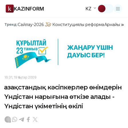
KAZINFORM
KZ
Сайлау-2026
Конституциялық реформа
Арнайы жо
Тренд:
16:31, 19 Қаңтар 2009
Қазақстандық кәсіпкерлер өнімдерін
Үндістан нарығына өткізе алады -
Үндістан үкіметінің өкілі