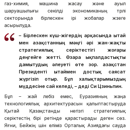
газ-химия, машина жасау және ауыл
шаруашылығы секілді экономиканың түрлі
секторында бірлескен ірі жобалар жүзеге
асырылуда.
– Бірлескен күш-жігердің арқасында Қытай
мен Қазақстанның мәңгі әрі жан-жақты
стратегиялық серіктестігі жоғары
деңгейге жетті. Өзара ықпалдастықты
дамытудың әлеуеті өте зор. Қазақстан
Президенті Қытаймен достық саясат
жүргізіп отыр. Бұл халықтарымыздың
мүддесіне сай келеді, – деді Си Цзиньпин.
Бұл – жай лебіз емес, Еуразияның жаңа
технологиялық архитектурасын қалыптастыруда
Қытай Қазақстанды негізгі стратегиялық
серіктестің бірі ретінде қарастырады деген сөз.
Яғни, Бейжің үшін еліміз Орталық Азиядағы сауда