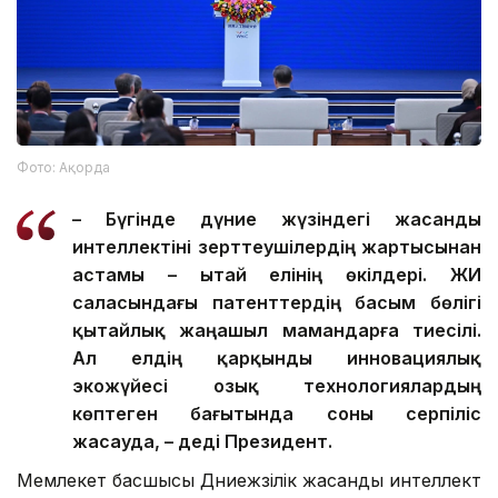
Фото: Ақорда
– Бүгінде дүние жүзіндегі жасанды
интеллектіні зерттеушілердің жартысынан
астамы – Қытай елінің өкілдері. ЖИ
саласындағы патенттердің басым бөлігі
қытайлық жаңашыл мамандарға тиесілі.
Ал елдің қарқынды инновациялық
экожүйесі озық технологиялардың
көптеген бағытында соны серпіліс