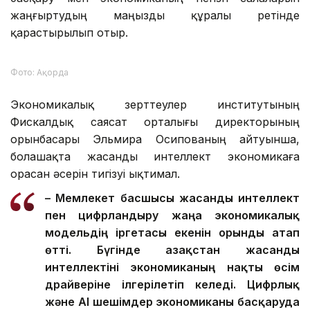
қабылданды.
Осылайша, жасанды интеллект енді мемлекеттік
басқару мен экономиканың негізгі салаларын
жаңғыртудың маңызды құралы ретінде
қарастырылып отыр.
Фото: Ақорда
Экономикалық зерттеулер институтының
Фискалдық саясат орталығы директорының
орынбасары Эльмира Осипованың айтуынша,
болашақта жасанды интеллект экономикаға
орасан әсерін тигізуі ықтимал.
– Мемлекет басшысы жасанды интеллект
пен цифрландыру жаңа экономикалық
модельдің іргетасы екенін орынды атап
өтті. Бүгінде Қазақстан жасанды