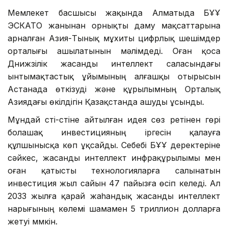
Фото: Аkorda
Мемлекет басшысы жақында Алматыда БҰҰ
ЭСКАТО жанынан орнықты даму мақсаттарына
арналған Азия-Тынық мұхиты цифрлық шешімдер
орталығы ашылатынын мәлімдеді. Оған қоса
Дүнижүзілік жасанды интеллект саласындағы
ынтымақтастық ұйымының алғашқы отырысын
Астанада өткізуді және құрылымның Орталық
Азиядағы өкілдігін Қазақстанда ашуды ұсынды.
Мұндай үсті-үстіне айтылған идея сөз ретінен гөрі
болашақ инвестицияның іргесін қалауға
құлшынысқа көп ұқсайды. Себебі БҰҰ деректеріне
сәйкес, жасанды интеллект инфрақұрылымы мен
оған қатысты технологияларға салынатын
инвестиция жыл сайын 47 пайызға өсіп келеді. Ал