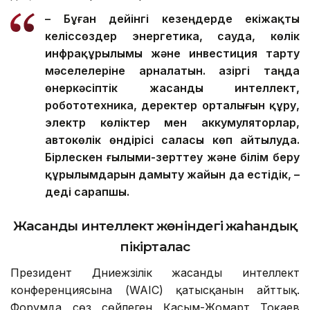
Әсетқызының айтуынша, бүгінде Астана-Бейжің
арасындағы әріптестік сапалық тұрғыдан жаңа
деңгейге көтеріліп отыр.
– Бұған дейінгі кезеңдерде екіжақты
келіссөздер энергетика, сауда, көлік
инфрақұрылымы және инвестиция тарту
мәселелеріне арналатын. Қазіргі таңда
өнеркәсіптік жасанды интеллект,
робототехника, деректер орталығын құру,
электр көліктер мен аккумуляторлар,
автокөлік өндірісі саласы көп айтылуда.
Бірлескен ғылыми-зерттеу және білім беру
құрылымдарын дамыту жайын да естідік, –
деді сарапшы.
Жасанды интеллект жөніндегі жаһандық
пікірталас