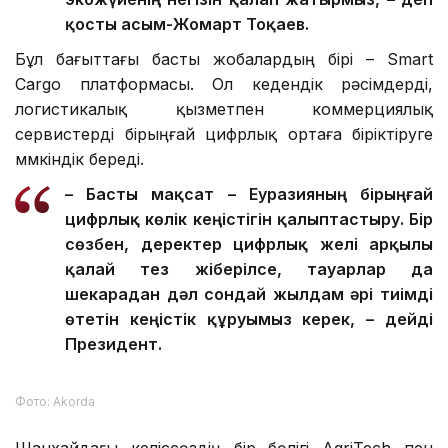
Сондықтан біз халықаралық жүк
тасымалына арналған бірыңғай цифрлық
экожүйенің негізін қалап жатырмыз, – деп
қосты Қасым-Жомарт Тоқаев.
Бұл бағыттағы басты жобалардың бірі – Smart
Cargo платформасы. Ол кедендік рәсімдерді,
логистикалық қызметпен коммерциялық
сервистерді бірыңғай цифрлық ортаға біріктіруге
мүмкіндік береді.
– Басты мақсат – Еуразияның бірыңғай
цифрлық көлік кеңістігін қалыптастыру. Бір
сөзбен, деректер цифрлық желі арқылы
қалай тез жіберілсе, тауарлар да
шекарадан дәл сондай жылдам әрі тиімді
өтетін кеңістік құруымыз керек, – дейді
Президент.