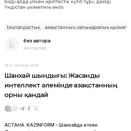
бізді алда үлкен әріптестік күтіп тұр», дейді
Үндістан үкіметінің өкілі.
Ықпалдастық
Қазақстанның халықаралық қызметі.
без автора
Авторлар
18:42, 18 Шілде 2026
Шанхай шындығы: Жасанды
интеллект әлемінде Қазақстанның
орны қандай
АСТАНА. KAZINFORM – Шанхайда өткен