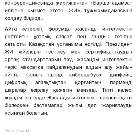
жасауда, – деді Президент.
Мемлекет басшысы Дүниежүзілік жасанды интеллект
конференциясында жарияланған «Барша адамзат
игілігіне қызмет ететін ЖИ» тұжырымдамасына
қолдау білдірді.
Айта кетерлігі, форумда жасанды интеллектіні
реттейтін ұлттық саясат пен заңдық тетігіне
қатысты Қазақстан ұстанымы естілді. Президент
ЖИ жүйелерін тестілеу мен сертификаттаудың
ортақ стандарттарын түзу, жасанды интеллектіні
теріс мақсатқа пайдаланудың алдын алу жайын
айтты. Соның ішінде кибершабуыл, дипфейк,
цифрлық алаяқтықтан қорғайтын пәрменді
шаралар әзірлеу қажетін меңзеді. Тіпті келесі
жылды екі елде Жасанды интеллект саласындағы
бірлескен бастамалар жылы деп жариялауды
ұсынған болатын.