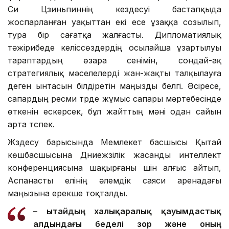
Си Цзиньпиннің кездесуі бастапқыда
жоспарланған уақыттан екі есе ұзаққа созылып,
тура бір сағатқа жалғасты. Дипломатиялық
тәжірибеде келіссөздердің осылайша ұзартылуы
тараптардың өзара сенімін, сондай-ақ
стратегиялық мәселелерді жан-жақты талқылауға
деген ынтасын білдіретін маңызды белгі. Әсіресе,
сапардың ресми түрде жұмыс сапары мәртебесінде
өткенін ескерсек, бұл жайттың мәні одан сайын
арта түспек.
Жүздесу барысында Мемлекет басшысы Қытай
көшбасшысына Дүниежүзілік жасанды интеллект
конференциясына шақырғаны үшін алғыс айтып,
Аспанасты елінің әлемдік саяси аренадағы
маңызына ерекше тоқталды.
– Қытайдың халықаралық қауымдастық
алдындағы беделі зор және оның