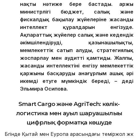
интеллектіні экономиканың нақты өсім
драйверіне ілгерілетіп келеді.
Цифрлық
және AI шешімдер экономиканы басқаруда
нақты нәтиже бере бастады. Қаржы
министрлігі бюджет, салық және
фискалдық бақылау жүйелеріне жасанды
интеллект құралдарын енгізуде.
Ақпараттық жүйелер салық және кедендік
әкімшілендіруді, қазынашылықты,
мемлекеттік сатып алуды, стратегиялық
жоспарлау мен аудит
ті қамтиды
. Жалпы,
жасанды интеллекті
ні
енгізу мемлекеттік
қаржыны басқаруды анағұрлым ашық әрі
икемді етуге мүмкіндік береді,
–
деді
Эльмира Осипова
.
Smart Cargo және AgriTech: көлік-
логистика мен ауыл шаруашылығы