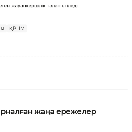
деген жауапкершілік талап етіледі.
ым
ҚР ІІМ
арналған жаңа ережелер