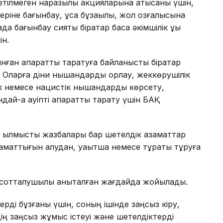
етілмеген наразылық акцияларына қатысқаны үшін,
леріне бағынбау, ұсақ бұзақылық, жол қозғалысына
 бағынбау сияқты бірқатар басқа әкімшілік құқық
ін.
ған ақпаратты таратуға байланысты бірқатар
. Оларға діни нышандарды қорлау, жеккөрушілік
ік немесе нацистік нышандарды көрсету,
ай-ақ қауіпті ақпаратты тарату үшін БАҚ
н қылмыстық жазбалары бар шетелдік азаматтар
заматтығын алудан, уақытша немесе тұрақты тұруға
 сотталушылық анықталған жағдайда жойылады.
рді бұзғаны үшін, соның ішінде заңсыз кіру,
ің заңсыз жұмыс істеуі және шетелдіктерді