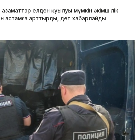
 азаматтар елден қуылуы мүмкін әкімшілік
ден астамға арттырды, деп хабарлайды