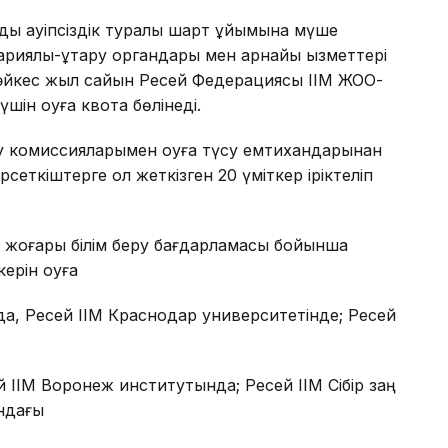
дық қауіпсіздік туралы шарт ұйымына мүше
авариялық-құтқару органдары мен арнайы қызметтері
 сәйкес жыл сайын Ресей Федерациясы ІІМ ЖОО-
ін оқуға квота бөлінеді.
ау комиссияларымен оқуға түсу емтихандарынан
еткіштерге қол жеткізген 20 үміткер іріктеліп
жоғары білім беру бағдарламасы бойынша
ерін оқуға
да, Ресей ІІМ Краснодар университетінде; Ресей
ІІМ Воронеж институтында; Ресей ІІМ Сібір заң
ндағы