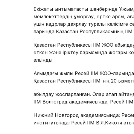
Екіжақты ынтымақтастық шеңберінде Ұжым
мемлекеттердің құқыққорғау, өртке қарсы, 
үшін кадрлар даярлау туралы келісімге
ларында Қазақстан Республикасының ІІМ үш
Қазақстан Республикасы ІІМ ЖОО қабылд
өткен және іріктеу барысында жоғары көрс
алынды.
Ағымдағы жылы Ресей ІІМ ЖОО-ларында 
Қазақстан Республикасы ІІМ-нің 20 қызметк
қабылдау жоспарланған. Олар атап айтқан
ІІМ Волгоград академиясында; Ресей ІІМ
Нижний Новгород академиясында; Ресей 
институтында; Ресей ІІМ В.Я.Кикотя аты