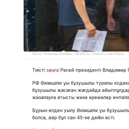
Фото: Алексей Белкин / NEWS.ru / Global Look Press
Тиісті
заңға
Ресей президенті Владимир П
РФ Әкімшілік құқық бұзушылық туралы кодек
бұзушылық жасаған жағдайда айыппұлдар м
жазалауға қатысты жеке ережелер енгізіл
Бұрын елден қуылу Әкімшілік құқық бұзушы
болса, қазір бұл сан 45-ке дейін өсті.