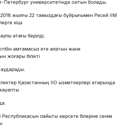
т-Петербург университетінде оқитын болады.
2018 жылғы 22 тамыздағы бұйрығымен Ресей ІІМ
ерге кіші
улы атағы берілді.
әртібін қамтамасыз ете алатын және
ын жоғары білікті
 аударады.
үлектер Қазақстанның ІІО қызметкерлері қатарында
 жауапты
да.
н Республикасын лайықты көрсете білеріне сенім
н