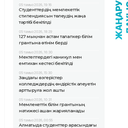
05 тамыз 2026, 19:16
Студенттердің мемлекеттік
стипендиясын төлеудің жаңа
тәртібі бекітілді
05 тамыз 2026, 18:29
127 мыңнан астам талапкер білім
грантына өтінім берді
05 тамыз 2026, 16:30
Мектептердегі каникул мен
емтихан кестесі бекітілді
05 тамыз 2026, 15:30
Заңдағы өзгерістер
колледждердің өндірістік әлеуетін
арттыруға жол ашты
05 тамыз 2026, 10:31
Мемлекеттік білім грантының
нәтижесі қашан жарияланады
05 тамыз 2026, 00:55
Алматыда студенттер арасындағы