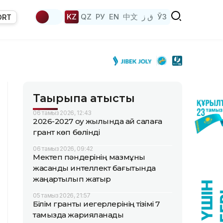
KZ
QZ
РУ
EN
中文
ق ز
ЎЗ
ORT
Тақырыпқа қатысты
06 тамыз 2026, 12:43
2026-2027 оқу жылында қай салаға
грант көп бөлінді
06 тамыз 2026, 09:42
Мектеп пәндерінің мазмұны
жасанды интеллект бағытында
жаңартылып жатыр
05 тамыз 2026, 21:57
Білім гранты иегерлерінің тізімі 7
тамызда жарияланады