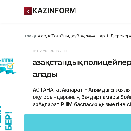
KAZINFORM
Ақорда
Тағайындау
Заң және тәртіп
Дерекқор
Тренд:
01:07, 26 Тамыз 2018
Қазақстандық полицейлер
алады
АСТАНА. ҚазАқпарат - Ағымдағы жылы
оқу орындарының бағдарламасы бойы
ҚазАқпарат ҚР ІІМ баспасөз қызметіне 