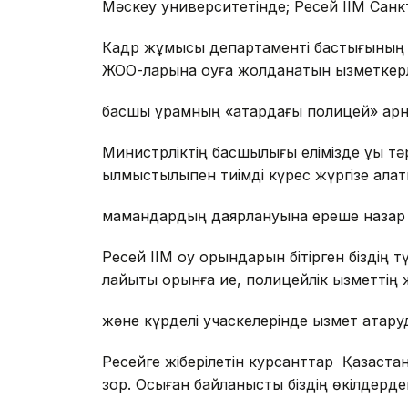
Мәскеу университетінде; Ресей ІІМ Санк
Кадр жұмысы департаменті бастығының 
ЖОО-ларына оқуға жолданатын қызметкерл
басшы құрамның «қатардағы полицей» арна
Министрліктің басшылығы елімізде құқық т
қылмыстылықпен тиімді күрес жүргізе алат
мамандардың даярлануына ереше назар
Ресей ІІМ оқу орындарын бітірген біздің т
лайықты орынға ие, полицейлік қызметтің
және күрделі учаскелерінде қызмет атқару
Ресейге жіберілетін курсанттар Қазақста
зор. Осыған байланысты біздің өкілдерде