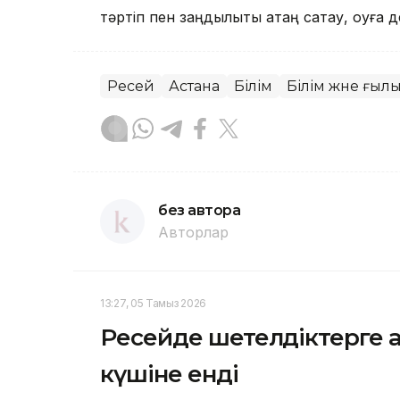
тәртіп пен заңдылықты қатаң сақтау, оқуға 
Ресей
Астана
Білім
Білім және ғыл
без автора
Авторлар
13:27, 05 Тамыз 2026
Ресейде шетелдіктерге 
күшіне енді