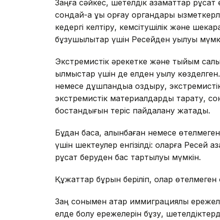
Заңға сәйкес, шетелдік азаматтар рұқсат 
сондай-ақ құқық қорғау органдары қызметкер
кедергі келтіру, кемсітушілік және шекарада
бұзушылықтар үшін Ресейден қуылуы мүмк
Экстремистік әрекетке және тыйым салын
қылмыстар үшін де елден қуылу көзделген
немесе дұшпандыққа қоздыру, экстремист
экстремистік материалдарды тарату, сонд
бостандығын теріс пайдалану жатады.
Бұдан басқа, алынбаған немесе өтелмеге
үшін шектеулер енгізілді: оларға Ресей а
рұқсат беруден бас тартылуы мүмкін.
Құжаттар бұрын беріліп, олар өтелмеген
Заң сонымен қатар иммиграциялық ережеле
елде болу ережелерін бұзу, шетелдіктерд