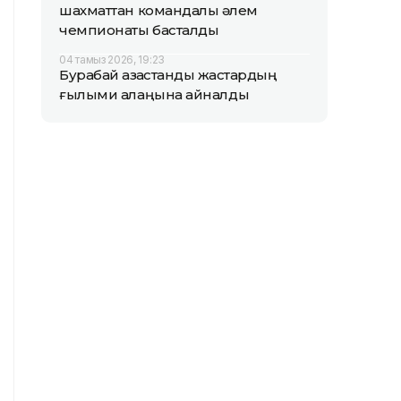
шахматтан командалық әлем
чемпионаты басталды
04 тамыз 2026, 19:23
Бурабай қазақстандық жастардың
ғылыми алаңына айналды