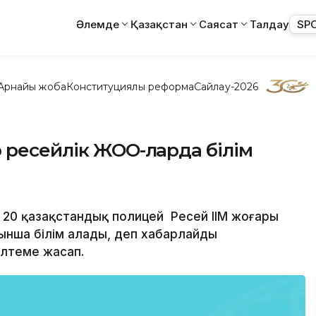
Әлемде
Қазақстан
Саясат
Талдау
SP
Арнайы жоба
Конституциялық реформа
Сайлау-2026
 ресейлік ЖОО-ларда білім
 20 қазақстандық полицей Ресей ІІМ жоғары
нша білім алады, деп хабарлайды
сілтеме жасап.