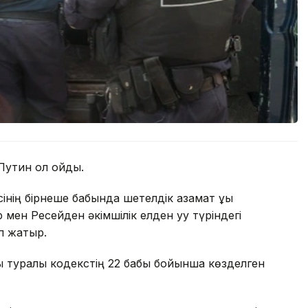
утин қол қойды.
сінің бірнеше бабында шетелдік азамат құқық
ен Ресейден әкімшілік елден қуу түріндегі
іп жатыр.
лық туралы кодекстің 22 бабы бойынша көзделген