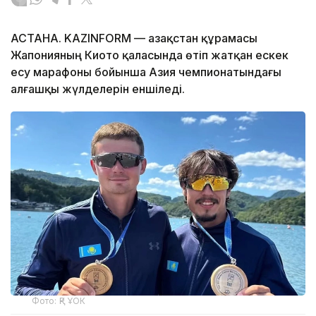
АСТАНА. KAZINFORM — Қазақстан құрамасы
Жапонияның Киото қаласында өтіп жатқан ескек
есу марафоны бойынша Азия чемпионатындағы
алғашқы жүлделерін еншіледі.
Фото: ҚР ҰОК