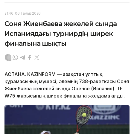
21:46, 06 Тамыз 2026
Соня Жиенбаева жекелей сында
Испаниядағы турнирдің ширек
финалына шықты
АСТАНА. KAZINFORM — Қазақстан ұлттық
құрамасының мүшесі, әлемнің 738-ракеткасы Соня
Жиенбаева жекелей сында Оренсе (Испания) ITF
W75 жарысының ширек финалына жолдама алды.