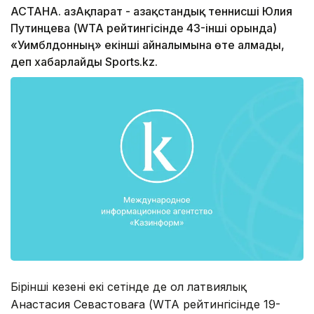
АСТАНА. ҚазАқпарат - Қазақстандық теннисші Юлия
Путинцева (WTA рейтингісінде 43-інші орында)
«Уимблдонның» екінші айналымына өте алмады,
деп хабарлайды Sports.kz.
Бірінші кезеңнің екі сетінде де ол латвиялық
Анастасия Севастоваға (WTA рейтингісінде 19-