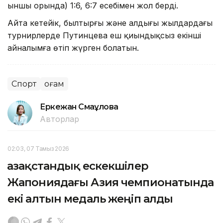
ыншы орында) 1:6, 6:7 есебімен жол берді.
Айта кетейік, былтырғы және алдыңғы жылдардағы
турнирлерде Путинцева еш қиындықсыз екінші
айналымға өтіп жүрген болатын.
Спорт
Қоғам
Еркежан Смағұлова
Авторлар
02:03, 07 Тамыз 2026
Қазақстандық ескекшілер
Жапониядағы Азия чемпионатында
екі алтын медаль жеңіп алды