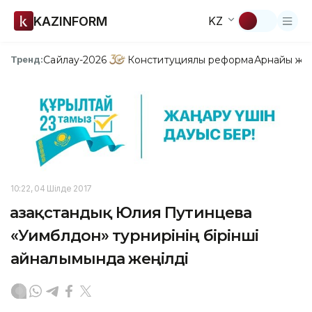
KAZINFORM
KZ
Сайлау-2026
Конституциялық реформа
Арнайы жо
Тренд:
10:22, 04 Шілде 2017
Қазақстандық Юлия Путинцева
«Уимблдон» турнирінің бірінші
айналымында жеңілді