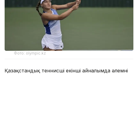
Фото: olympic.kz
Қазақстандық теннисші екінші айналымда әлемнің
272-інші, осы турнирдің 6-ракеткасы, марокколық
Ясмин Каббаджға қарсы келді.
Бірінші партияда С. Жиенбаева 6:3 есебімен басым
түсті.
Екіншісінде марокколық спортшы қарымта
қайырды — 6:4.
Үшінші, шешуші сетте Соня жеңісті жұлып алды —