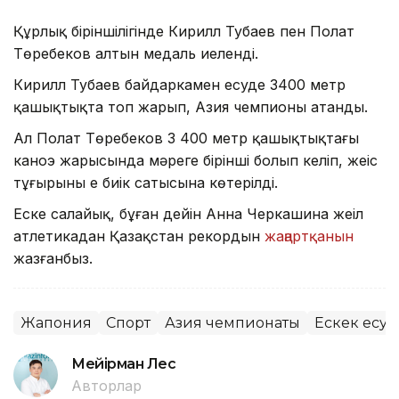
Құрлық біріншілігінде Кирилл Тубаев пен Полат
Төребеков алтын медаль иеленді.
Кирилл Тубаев байдаркамен есуде 3400 метр
қашықтықта топ жарып, Азия чемпионы атанды.
Ал Полат Төребеков 3 400 метр қашықтықтағы
каноэ жарысында мәреге бірінші болып келіп, жеңіс
тұғырының ең биік сатысына көтерілді.
Еске салайық, бұған дейін Анна Черкашина жеңіл
атлетикадан Қазақстан рекордын
жаңартқанын
жазғанбыз.
Жапония
Спорт
Азия чемпионаты
Ескек есу
Мейірман Лес
Авторлар