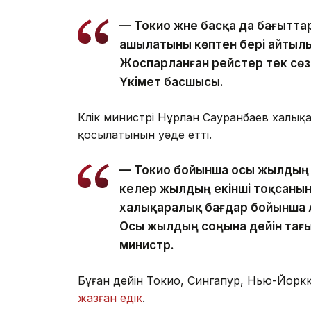
— Токио және басқа да бағытта
ашылатыны көптен бері айтылып 
Жоспарланған рейстер тек сөз
Үкімет басшысы.
Көлік министрі Нұрлан Сауранбаев халық
қосылатынын уәде етті.
— Токио бойынша осы жылдың 
келер жылдың екінші тоқсанын
халықаралық бағдар бойынша 
Осы жылдың соңына дейін тағы
министр.
Бұған дейін Токио, Сингапур, Нью-Йорк
жазған едік
.