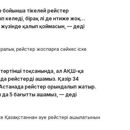
р бойынша тікелей рейстер
келеді, бірақ әлі де нәтиже жоқ…
 жүзінде қалып қоймасын, — деді
аралық рейстер жоспарға сәйкес іске
төртінші тоқсанында, ал АҚШ-қа
да рейстерді ашамыз. Қазір 34
Астанада рейстер орындалып жатыр.
 да 5 бағытты ашамыз, — деді
ке Қазақстаннан әуе рейстері ашылатынын