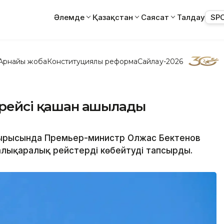
Әлемде
Қазақстан
Саясат
Талдау
SP
Арнайы жоба
Конституциялық реформа
Сайлау-2026
е рейсі қашан ашылады
отырысында Премьер-министр Олжас Бектенов
халықаралық рейстерді көбейтуді тапсырды.