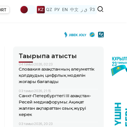
KZ
QZ
РУ
EN
中文
ق ز
ЎЗ
ORT
Тақырыпқа қатысты
04 тамыз 2026, 02:23
Словакия Қазақстанның әлеуметтік
қолдаудың цифрлық моделін
жоғары бағалады
03 тамыз 2026, 21:15
Санкт-Петербургтегі III Қазақстан-
Ресей медиафорумы: Ақиқат
жалған ақпараттан озық жүруі
керек
03 тамыз 2026, 20:23