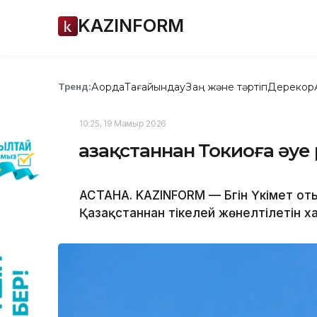
KAZINFORM
Ақорда
Тағайындау
Заң және тәртіп
Дерекқор
Тренд:
10:25, 19 Мамыр 2026
Қазақстаннан Токиоға әу
АСТАНА. KAZINFORM — Бүгін Үкімет 
Қазақстаннан тікелей жөнелтілетін 