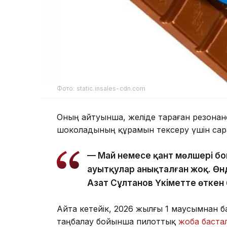
Фото: static.insales-cdn.com
Оның айтуынша, желіде тараған резона
шоколадының құрамын тексеру үшін са
— Май немесе қант мөлшері б
ауытқулар анықталған жоқ. Өнд
Азат Сұлтанов Үкіметте өткен 
Айта кетейік, 2026 жылғы 1 маусымнан б
таңбалау бойынша пилоттық
жоба баста