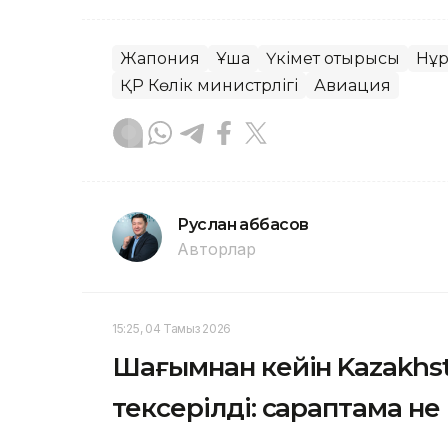
Жапония
Ұшақ
Үкімет отырысы
Нұр
ҚР Көлік министрлігі
Авиация
Руслан Ғаббасов
Авторлар
15:25, 04 Тамыз 2026
Шағымнан кейін Kazakh
тексерілді: сараптама не