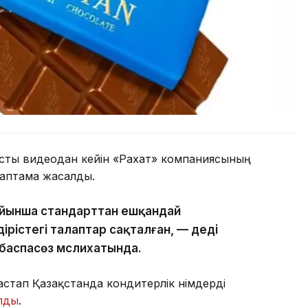
нсты видеодан кейін «Рахат» компаниясының
раптама жасалды.
ойынша стандарттан ешқандай
ірістегі талаптар сақталған, — деді
баспасөз мәслихатында.
астап Қазақстанда кондитерлік өнімдерді
лды
.