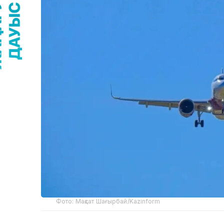
Фото: Мақсат Шағырбай/Kazinform