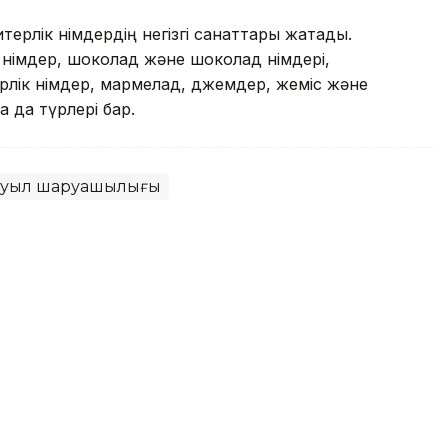
терлік өнімдердің негізгі санаттары жатады.
німдер, шоколад және шоколад өнімдері,
рлік өнімдер, мармелад, джемдер, жеміс және
а да түрлері бар.
уыл шаруашылығы