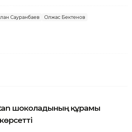
лан Сауранбаев
Олжас Бектенов
stan шоколадының құрамы
 көрсетті