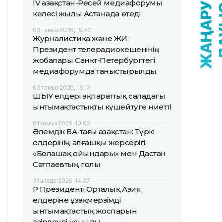
IV Қазақстан-Ресей медиафорумы
келесі жылы Астанада өтеді
03 тамыз 2026, 19:42
Журналистика және ЖИ:
Президент телерадиокешенінің
жобалары Санкт-Петербургтегі
медиафорумда таныстырылды
03 тамыз 2026, 13:10
ШЫҰ елдері ақпараттық саладағы
ынтымақтастықты күшейтуге ниетті
01 тамыз 2026, 10:00
Әлемдік БАҚ-тағы Қазақстан: Түркі
елдерінің алғашқы жерсерігі,
«Болашақ ойындары» мен Дастан
Сәтпаевтың голы
31 шілде 2026, 14:37
ҚР Президенті Орталық Азия
елдеріне ұзақмерзімді
ынтымақтастық жоспарын
әзірлеуді ұсынды