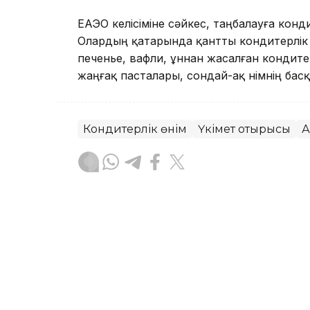
ЕАЭО келісіміне сәйкес, таңбалауға конди
Олардың қатарында қантты кондитерлік ө
печенье, вафли, ұннан жасалған кондите
жаңғақ пасталары, сондай-ақ өнімнің басқ
Кондитерлік өнім
Үкімет отырысы
А
Руслан Ғаббасов
Авторлар
15:06, 04 Тамыз 2026