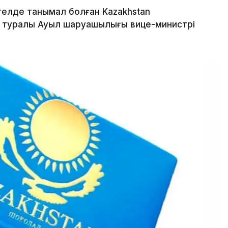
елде танымал болған Kazakhstan
л туралы Ауыл шаруашылығы вице-министрі