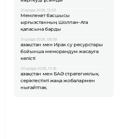
31 шілде 2026, 12:03
Мемлекет басшысы
Қырғызстанның Шолпан-Ата
қаласына барды
31 шілде 2026, 08:59
Қазақстан мен Ирак су ресурстары
бойынша меморандум жасауға
келісті
30 шілде 2026, 13:16
Қазақстан мен БАӘ стратегиялық
серіктестікті жаңа жобалармен
нығайтпақ