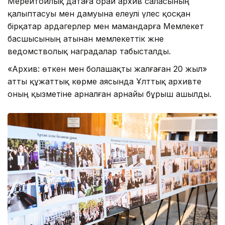
Мерейтойлық датаға орай архив саласының
қалыптасуы мен дамуына елеулі үлес қосқан
бірқатар ардагерлер мен мамандарға Мемлекет
басшысының атынан мемлекеттік және
ведомстволық наградалар табысталды.
«Архив: өткен мен болашақты жалғаған 20 жыл»
атты құжаттық көрме аясында Ұлттық архивте
оның қызметіне арналған арнайы бұрыш ашылды.