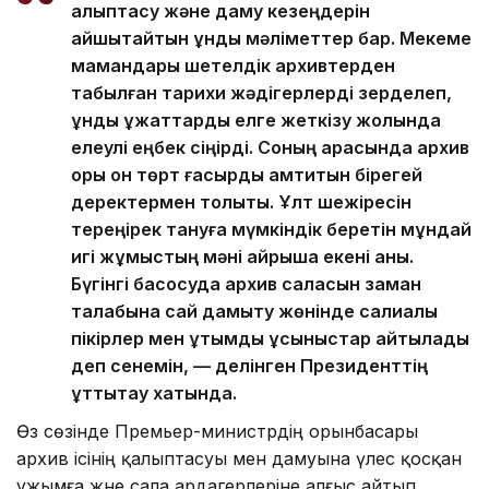
қалыптасу және даму кезеңдерін
айшықтайтын құнды мәліметтер бар. Мекеме
мамандары шетелдік архивтерден
табылған тарихи жәдігерлерді зерделеп,
құнды құжаттарды елге жеткізу жолында
елеулі еңбек сіңірді. Соның арқасында архив
қоры он төрт ғасырды қамтитын бірегей
деректермен толықты. Ұлт шежіресін
тереңірек тануға мүмкіндік беретін мұндай
игі жұмыстың мәні айрықша екені анық.
Бүгінгі басқосуда архив саласын заман
талабына сай дамыту жөнінде салиқалы
пікірлер мен ұтымды ұсыныстар айтылады
деп сенемін, — делінген Президенттің
құттықтау хатында.
Өз сөзінде Премьер-министрдің орынбасары
архив ісінің қалыптасуы мен дамуына үлес қосқан
ұжымға және сала ардагерлеріне алғыс айтып,