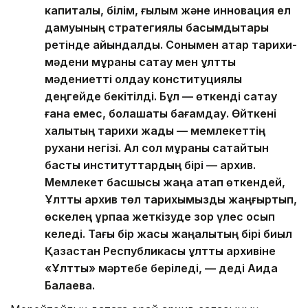
капиталы, білім, ғылым және инновация ел
дамуының стратегиялық басымдықтары
ретінде айқындалды. Сонымен қатар тарихи-
мәдени мұраны сақтау мен ұлттық
мәдениетті қолдау конституциялық
деңгейде бекітілді. Бұл — өткенді сақтау
ғана емес, болашақты бағамдау. Өйткені
халықтың тарихи жады — мемлекеттің
рухани негізі. Ал сол мұраны сақтайтын
басты институттардың бірі — архив.
Мемлекет басшысы жаңа атап өткендей,
Ұлттық архив төл тарихымызды жаңғыртып,
өскелең ұрпаққа жеткізуде зор үлес қосып
келеді. Тағы бір жақсы жаңалықтың бірі биыл
Қазақстан Республикасы ұлттық архивіне
«Ұлттық» мәртебе беріледі, — деді Аида
Балаева.