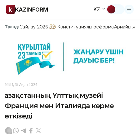
KAZINFORM
KZ
Сайлау-2026
Конституциялық реформа
Арнайы жо
Тренд:
16:51, 15 Ақпан 2024
Қазақстанның Ұлттық музейі
Франция мен Италияда көрме
өткізеді