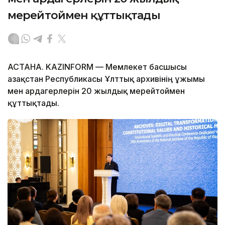
мерейтоймен құттықтады
АСТАНА. KAZINFORM — Мемлекет басшысы
Қазақстан Республикасы Ұлттық архивінің ұжымы
мен ардагерлерін 20 жылдық мерейтоймен
құттықтады.