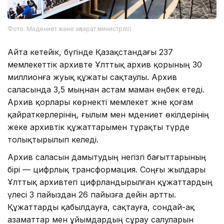
Фото: Мәдениет және ақпарат министрлігі
Айта кетейік, бүгінде Қазақстандағы 237
мемлекеттік архивте Ұлттық архив қорының 30
миллионға жуық құжаты сақтаулы. Архив
саласында 3,5 мыңнан астам маман еңбек етеді.
Архив қорлары көрнекті мемлекет және қоғам
қайраткерлерінің, ғылым мен мәдениет өкілдерінің
жеке архивтік құжаттарымен тұрақты түрде
толықтырылып келеді.
Архив саласын дамытудың негізгі бағыттарының
бірі — цифрлық трансформация. Соңғы жылдары
Ұлттық архивтегі цифрландырылған құжаттардың
үлесі 3 пайыздан 26 пайызға дейін артты.
Құжаттарды қабылдауға, сақтауға, сондай-ақ
азаматтар мен ұйымдардың сұрау салуларын