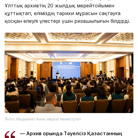
Ұлттық архивтің 20 жылдық мерейтойымен
құттықтап, еліміздің тарихи мұрасын сақтауға
қосқан елеулі үлестері үшін ризашылығын білдірді.
Фото: Мәдениет және ақпарат министрлігі
— Архив қорында Тәуелсіз Қазақстанның