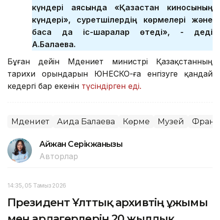
күндері аясында «Қазақстан киносының
күндері», суретшілердің көрмелері және
басқа да іс-шаралар өтеді», - деді
А.Балаева.
Бұған дейін Мәдениет министрі Қазақстанның
тарихи орындарын ЮНЕСКО-ға енгізуге қандай
кедергі бар екенін
түсіндірген еді.
Мәдениет
Аида Балаева
Көрме
Музей
Фран
Айжан Серікжанқызы
Авторлар
14:35, 05 Тамыз 2026
Президент Ұлттық архивтің ұжымы
мен ардагерлерін 20 жылдық