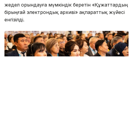
жедел орындауға мүмкіндік беретін «Құжаттардың
бірыңғай электрондық архиві» ақпараттық жүйесі
енгізілді.
Фото: Мәдениет және ақпарат министрлігі
Мамандар даярлау мен олардың біліктілігін