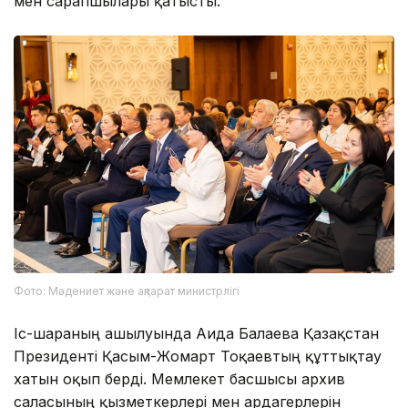
мен сарапшылары қатысты.
Фото: Мәдениет және ақпарат министрлігі
Іс-шараның ашылуында Аида Балаева Қазақстан
Президенті Қасым-Жомарт Тоқаевтың құттықтау
хатын оқып берді. Мемлекет басшысы архив
саласының қызметкерлері мен ардагерлерін