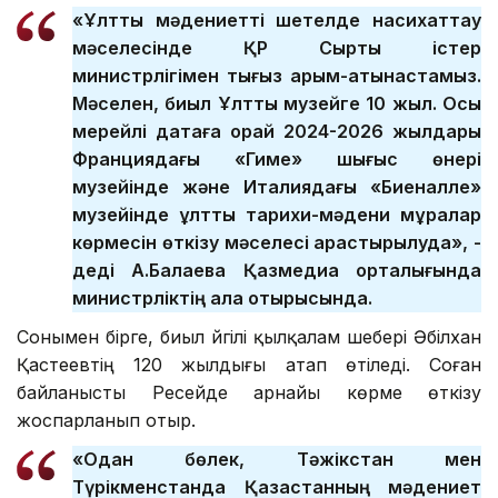
«Ұлттық мәдениетті шетелде насихаттау
мәселесінде ҚР Сыртқы істер
министрлігімен тығыз қарым-қатынастамыз.
Мәселен, биыл Ұлттық музейге 10 жыл. Осы
мерейлі датаға орай 2024-2026 жылдары
Франциядағы «Гиме» шығыс өнері
музейінде және Италиядағы «Биеналле»
музейінде ұлттық тарихи-мәдени мұралар
көрмесін өткізу мәселесі қарастырылуда», -
деді А.Балаева Қазмедиа орталығында
министрліктің алқа отырысында.
Сонымен бірге, биыл әйгілі қылқалам шебері Әбілхан
Қастеевтің 120 жылдығы атап өтіледі. Соған
байланысты Ресейде арнайы көрме өткізу
жоспарланып отыр.
«Одан бөлек, Тәжікстан мен
Түрікменстанда Қазақстанның мәдениет