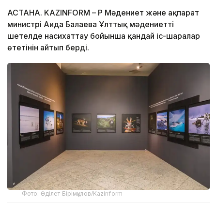
АСТАНА. KAZINFORM – ҚР Мәдениет және ақпарат
министрі Аида Балаева Ұлттық мәдениетті
шетелде насихаттау бойынша қандай іс-шаралар
өтетінін айтып берді.
Фото: Әділет Бірімқұлов/Kazinform