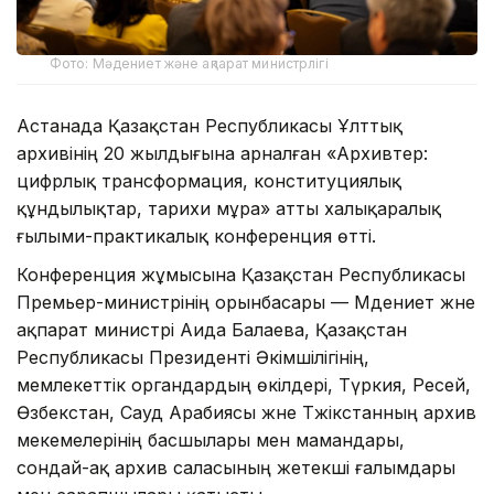
Фото: Мәдениет және ақпарат министрлігі
Астанада Қазақстан Республикасы Ұлттық
архивінің 20 жылдығына арналған «Архивтер:
цифрлық трансформация, конституциялық
құндылықтар, тарихи мұра» атты халықаралық
ғылыми-практикалық конференция өтті.
Конференция жұмысына Қазақстан Республикасы
Премьер-министрінің орынбасары — Мәдениет және
ақпарат министрі Аида Балаева, Қазақстан
Республикасы Президенті Әкімшілігінің,
мемлекеттік органдардың өкілдері, Түркия, Ресей,
Өзбекстан, Сауд Арабиясы және Тәжікстанның архив
мекемелерінің басшылары мен мамандары,
сондай-ақ архив саласының жетекші ғалымдары