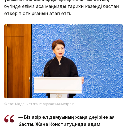
бүгінде еліміз аса маңызды тарихи кезеңді бастан
өткеріп отырғанын атап өтті.
Фото: Мәдениет және ақпарат министрлігі
— Біз қазір ел дамуының жаңа дәуіріне аяқ
бастық. Жаңа Конституцияда адам