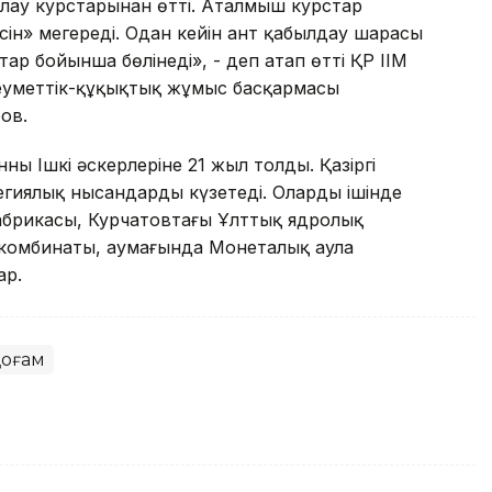
лау курстарынан өтті. Аталмыш курстар
сін» меңгереді. Одан кейін ант қабылдау шарасы
қтар бойынша бөлінеді», - деп атап өтті ҚР ІІМ
әлеуметтік-құқықтық жұмыс басқармасы
ов.
нның Ішкі әскерлеріне 21 жыл толды. Қазіргі
егиялық нысандарды күзетеді. Олардың ішінде
абрикасы, Курчатовтағы Ұлттық ядролық
 комбинаты, аумағында Монеталық аула
ар.
оғам