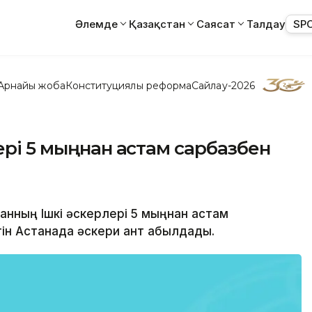
Әлемде
Қазақстан
Саясат
Талдау
SP
Арнайы жоба
Конституциялық реформа
Сайлау-2026
ері 5 мыңнан астам сарбазбен
станның Ішкі әскерлері 5 мыңнан астам
ін Астанада әскери ант қабылдады.