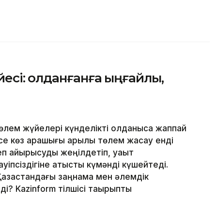
сі: Қолданғанға ыңғайлы,
лем жүйелері күнделікті қолданысқа жаппай
месе көз қарашығы арқылы төлем жасау енді
еп айырысуды жеңілдетіп, уақыт
уіпсіздігіне қатысты күмәнді күшейтеді.
Қазақстандағы заңнама мен әлемдік
і? Kazinform тілшісі тақырыпты