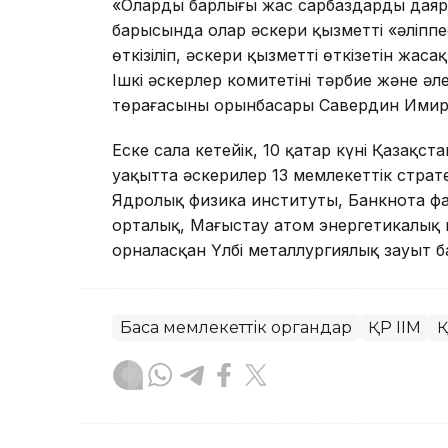
«Олардың барлығы жас сарбаздарды даяр
барысында олар әскери қызметтің «әліппе
өткізіліп, әскери қызметті өткізетін жаса
Ішкі әскерлер комитетінің тәрбие және 
төрағасының орынбасары Савердин Имир
Еске сала кетейік, 10 қаңтар күні Қазақста
уақытта әскерилер 13 мемлекеттік страт
Ядролық физика институты, Банкнота ф
орталық, Маңғыстау атом энергетикалық
орналасқан Үлбі металлургиялық зауыт б
Басқа мемлекеттік органдар
ҚР ІІМ
Қ