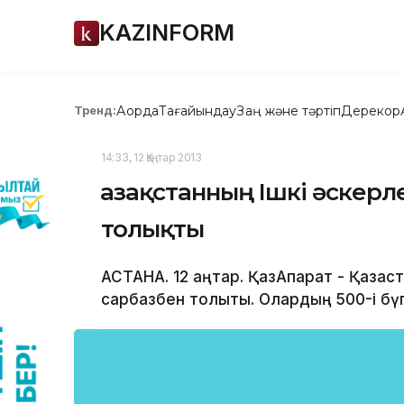
KAZINFORM
Ақорда
Тағайындау
Заң және тәртіп
Дерекқор
Тренд:
14:33, 12 Қаңтар 2013
Қазақстанның Ішкі әскерл
толықты
АСТАНА. 12 қаңтар. ҚазАқпарат - Қазақ
сарбазбен толықты. Олардың 500-і бүг