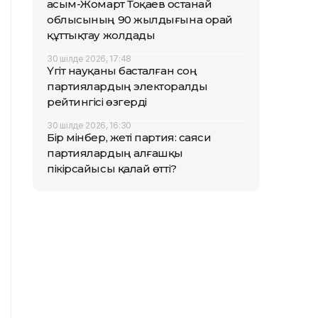
Қасым-Жомарт Тоқаев Қостанай
облысының 90 жылдығына орай
құттықтау жолдады
30 шілде 2026, 17:48
Үгіт науқаны басталған соң
партиялардың электоралды
рейтингісі өзгерді
30 шілде 2026, 16:30
Бір мінбер, жеті партия: саяси
партиялардың алғашқы
пікірсайысы қалай өтті?