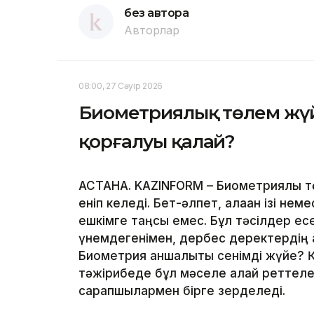
без автора
Авторлар
08:00, 27 Сәуір 2026
Биометриялық төлем жүйе
қорғалуы қалай?
АСТАНА. KAZINFORM – Биометриялық тө
еніп келеді. Бет-әлпет, алақан ізі не
ешкімге таңсық емес. Бұл тәсілдер ес
үнемдегенімен, дербес деректердің қа
Биометрия қаншалықты сенімді жүйе? 
тәжірибеде бұл мәселе қалай реттелед
сарапшылармен бірге зерделеді.