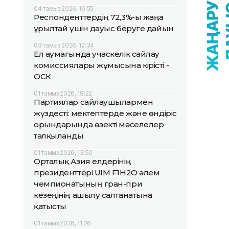
04 тамыз 2026, 16:55
Респонденттердің 72,3%-ы жаңа
Құрылтай үшін дауыс беруге дайын
03 тамыз 2026, 12:34
Ел аумағында учаскелік сайлау
комиссиялары жұмысына кірісті -
ОСК
01 тамыз 2026, 19:22
Партиялар сайлаушылармен
жүздесті: мектептерде және өндіріс
орындарында өзекті мәселелер
талқыланды
01 тамыз 2026, 13:50
Орталық Азия елдерінің
президенттері UIM F1H2O әлем
чемпионатының гран-при
кезеңінің ашылу салтанатына
қатысты
01 тамыз 2026, 11:26