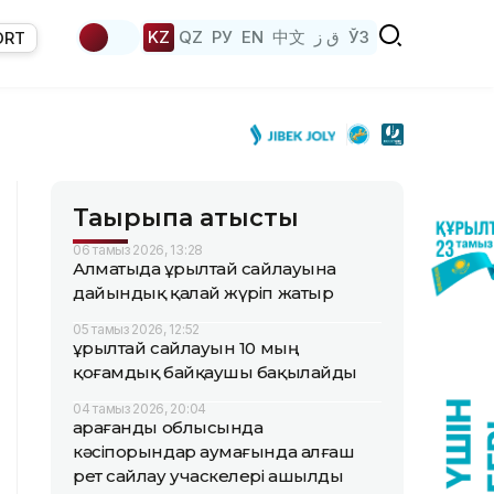
KZ
QZ
РУ
EN
中文
ق ز
ЎЗ
ORT
Тақырыпқа қатысты
06 тамыз 2026, 13:28
Алматыда Құрылтай сайлауына
дайындық қалай жүріп жатыр
05 тамыз 2026, 12:52
Құрылтай сайлауын 10 мың
қоғамдық байқаушы бақылайды
04 тамыз 2026, 20:04
Қарағанды облысында
кәсіпорындар аумағында алғаш
рет сайлау учаскелері ашылды