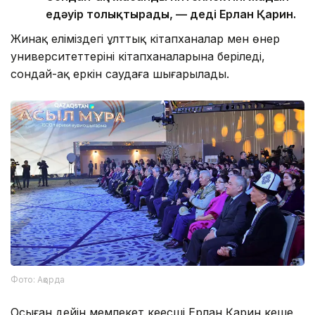
едәуір толықтырады, — деді Ерлан Қарин.
Жинақ еліміздегі ұлттық кітапханалар мен өнер
университеттерінің кітапханаларына беріледі,
сондай-ақ еркін саудаға шығарылады.
Фото: Ақорда
Осыған дейін мемлекет кеңесші Ерлан Қарин кеше