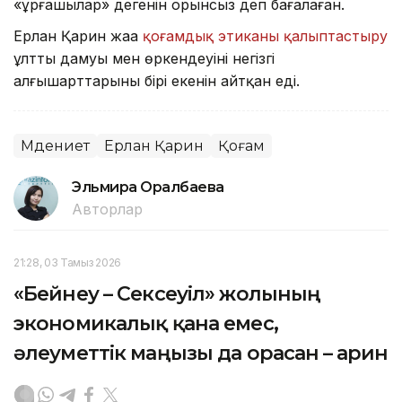
«ұрғашылар» дегенін орынсыз деп бағалаған.
Ерлан Қарин жаңа
қоғамдық этиканы қалыптастыру
ұлттың дамуы мен өркендеуінің негізгі
алғышарттарының бірі екенін айтқан еді.
Мәдениет
Ерлан Қарин
Қоғам
Эльмира Оралбаева
Авторлар
21:28, 03 Тамыз 2026
«Бейнеу – Сексеуіл» жолының
экономикалық қана емес,
әлеуметтік маңызы да орасан – Қарин