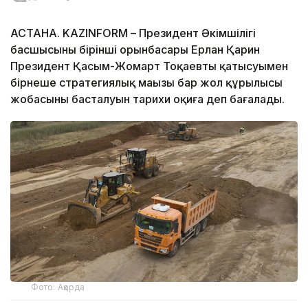
АСТАНА. KAZINFORM – Президент Әкімшілігі
басшысының бірінші орынбасары Ерлан Қарин
Президент Қасым-Жомарт Тоқаевтың қатысуымен
бірнеше стратегиялық маңызы бар жол құрылысы
жобасының басталуын тарихи оқиға деп бағалады.
Фото: Ақорда