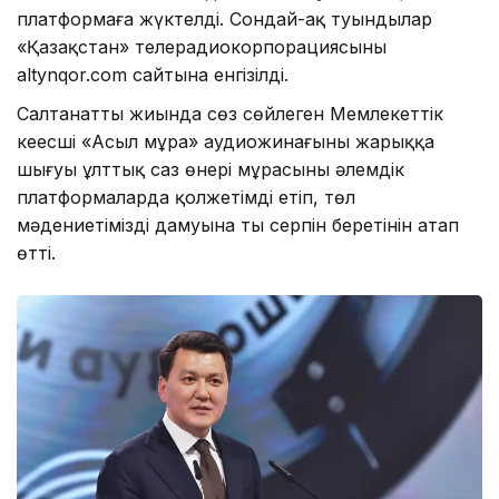
платформаға жүктелді. Сондай-ақ туындылар
«Қазақстан» телерадиокорпорациясының
altynqor.com сайтына енгізілді.
Салтанатты жиында сөз сөйлеген Мемлекеттік
кеңесші «Асыл мұра» аудиожинағының жарыққа
шығуы ұлттық саз өнері мұрасының әлемдік
платформаларда қолжетімді етіп, төл
мәдениетіміздің дамуына тың серпін беретінін атап
өтті.