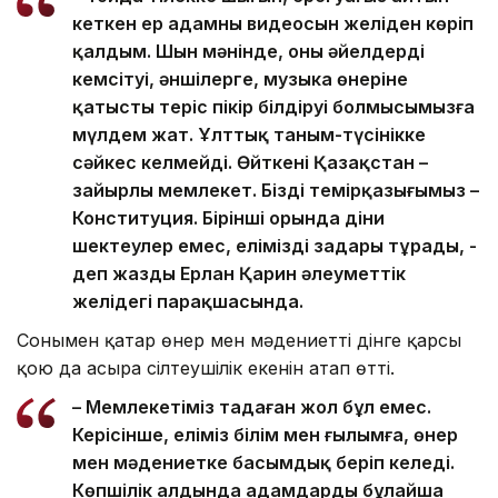
кеткен ер адамның видеосын желіден көріп
қалдым. Шын мәнінде, оның әйелдерді
кемсітуі, әншілерге, музыка өнеріне
қатысты теріс пікір білдіруі болмысымызға
мүлдем жат. Ұлттық таным-түсінікке
сәйкес келмейді. Өйткені Қазақстан –
зайырлы мемлекет. Біздің темірқазығымыз –
Конституция. Бірінші орында діни
шектеулер емес, еліміздің заңдары тұрады, -
деп жазды Ерлан Қарин әлеуметтік
желідегі парақшасында.
Сонымен қатар өнер мен мәдениетті дінге қарсы
қою да асыра сілтеушілік екенін атап өтті.
– Мемлекетіміз таңдаған жол бұл емес.
Керісінше, еліміз білім мен ғылымға, өнер
мен мәдениетке басымдық беріп келеді.
Көпшілік алдында адамдарды бұлайша