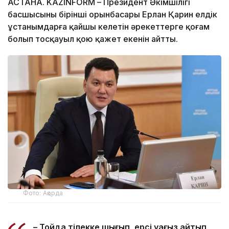
АСТАНА. KAZINFORM –
Президент Әкімшілігі
басшысының бірінші орынбасары Ерлан Қарин елдік
ұстанымдарға қайшы келетін әрекеттерге қоғам
болып тосқауыл қою қажет екенін айтты.
Фото: Ақорда
–
Тойда тілекке шығып, ерсі уағыз айтып