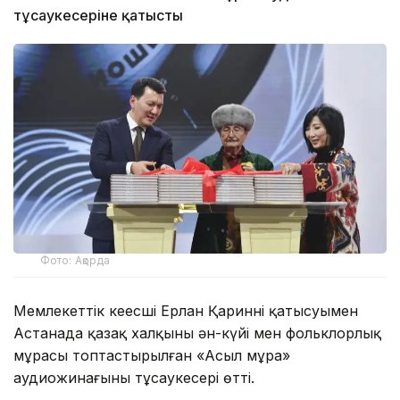
тұсаукесеріне қатысты
Фото: Ақорда
Мемлекеттік кеңесші Ерлан Қариннің қатысуымен
Астанада қазақ халқының ән-күйі мен фольклорлық
мұрасы топтастырылған «Асыл мұра»
аудиожинағының тұсаукесері өтті.