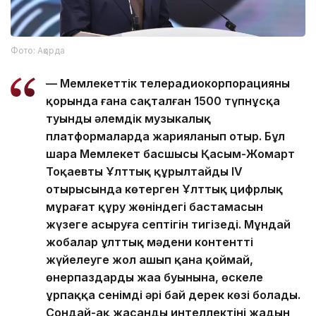
Фото: Ақорда
— Мемлекеттік телерадиокорпорацияның
қорында ғана сақталған 1500 түпнұсқа
туынды әлемдік музыкалық
платформаларда жарияланып отыр. Бұл
шара Мемлекет басшысы Қасым-Жомарт
Тоқаевтың Ұлттық құрылтайдың IV
отырысында көтерген Ұлттық цифрлық
мұрағат құру жөніндегі бастамасын
жүзеге асыруға септігін тигізеді. Мұндай
жобалар ұлттық мәдени контентті
жүйелеуге жол ашып қана қоймай,
өнерпаздардың жаңа буынына, өскелең
ұрпаққа сенімді әрі бай дерек көзі болады.
Сондай-ақ жасанды интеллектінің жадын