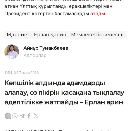
өткен Ұлттық құрылтайдың ерекшеліктері мен
Президент көтерген бастамаларды
атады.
Мәдениет
Ерлан Қарин
Мемлекеттік кеңесші
Айнұр Тумакбаева
Авторлар
11:54, 04 Тамыз 2026
Көпшілік алдында адамдарды
алалау, өз пікірін қасақана тықпалау
әдептілікке жатпайды – Ерлан Қарин