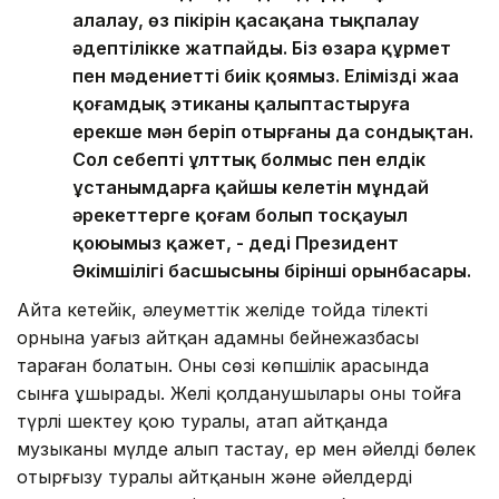
алалау, өз пікірін қасақана тықпалау
әдептілікке жатпайды. Біз өзара құрмет
пен мәдениетті биік қоямыз. Еліміздің жаңа
қоғамдық этиканы қалыптастыруға
ерекше мән беріп отырғаны да сондықтан.
Сол себепті ұлттық болмыс пен елдік
ұстанымдарға қайшы келетін мұндай
әрекеттерге қоғам болып тосқауыл
қоюымыз қажет, - деді Президент
Әкімшілігі басшысының бірінші орынбасары.
Айта кетейік, әлеуметтік желіде тойда тілектің
орнына уағыз айтқан адамның бейнежазбасы
тараған болатын. Оның сөзі көпшілік арасында
сынға ұшырады. Желі қолданушылары оның тойға
түрлі шектеу қою туралы, атап айтқанда
музыканы мүлде алып тастау, ер мен әйелді бөлек
отырғызу туралы айтқанын және әйелдерді