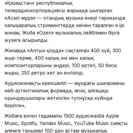
«Қазақстан» республикалық
телерадиокорпорациясы жарыққа шығарған
«Асыл мұра» — отандық музыка өнері тарихында
халықаралық стримингтерде кеңінен таралған ең ірі
жинақ. Жоба «Ozen» музыкалық лейблімен бірге
жүзеге асырылды.
Жинаққа «Алтын қорда» сақталған 400 күй, 300
жыр-терме, 400 халық әні мен халық
композиторларының әндері, 100 ертегі, 50 бесік
жыры, 250 ретро хит ән енгізілді.
Аудиожинақтың ерекшелігі — мұндағы шығарманың
көбі аутентикалық формада, яғни, алғашқы
орындаушылары жеткізген түпнұсқа күйінде
берілген.
Жобаға енген таңдамалы 1500 аудиожазба Apple
Music, Spotify, Yandex Music, YouTube Music сияқты
әлемге танымал 100-ден астам музыкалық