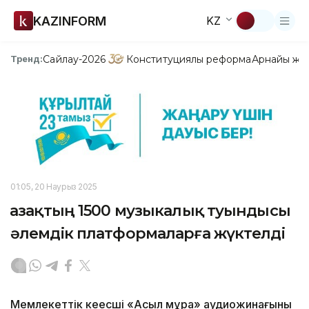
KAZINFORM
KZ
Сайлау-2026
Конституциялық реформа
Арнайы жо
Тренд:
01:05, 20 Наурыз 2025
Қазақтың 1500 музыкалық туындысы
әлемдік платформаларға жүктелді
Мемлекеттік кеңесші «Асыл мұра» аудиожинағының