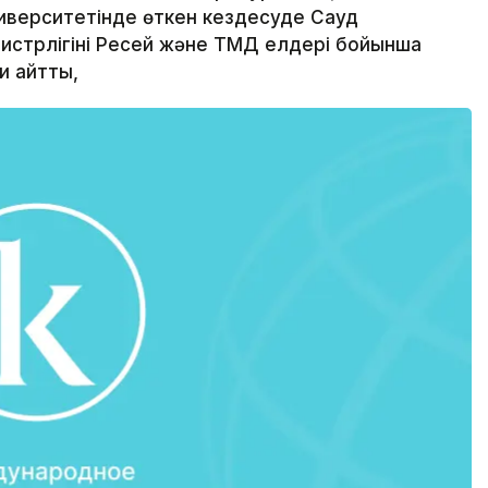
иверситетінде өткен кездесуде Сауд
нистрлігінің Ресей және ТМД елдері бойынша
и айтты,