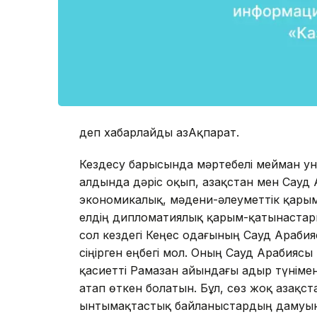
деп хабарлайды ҚазАқпарат.
Кездесу барысында мәртебелі мейман у
алдында дәріс оқып, Қазақстан мен Сауд
экономикалық, мәдени-әлеуметтік қарым
елдің дипломатиялық қарым-қатынаста
сол кездегі Кеңес одағының Сауд Арабияс
сіңірген еңбегі мол. Оның Сауд Арабиясы
қасиетті Рамазан айындағы Қадыр түнімен
атап өткен болатын. Бұл, сөз жоқ Қазақс
ынтымақтастық байланыстардың дамуына өз