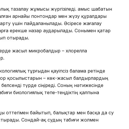
ық тазалау жұмысы жүргізіледі. Қамыс шабатын
налған арнайы понтондар мен жүзу құралдары
арту үшін пайдаланылады. Әсіресе жағалау
рға ерекше назар аударылады. Сонымен қатар
лып отырады.
лерде жасыл микробалдыр – хлорелла
р.
кологиялық тұрғыдан қауіпсіз балама ретінде
фор қосылыстарын – көк-жасыл балдырлардың
 белсенді түрде сіңіреді. Соның нәтижесінде
биғи биологиялық тепе-теңдіктің қалпына
ды оттегімен байытып, балықтар мен басқа да су
стырады. Сондай-ақ судың табиғи жолмен