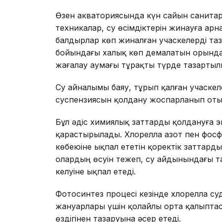
Өзен акваториясында күн сайын санитарл
техникалар, су өсімдіктерін жинауға ар
балдырлар көп жиналған учаскелерді таз
бойындағы халық көп демалатын орында
жағалау аумағы тұрақты түрде тазарты
Су айналымы баяу, тұрып қалған учаске
суспензиясын қолдану жоспарланып оты
Бұл әдіс химиялық заттарды қолдануға э
қарастырылады. Хлорелла азот пен фос
көбеюіне ықпал ететін қоректік заттарды
олардың өсуін тежеп, су айдынындағы та
келуіне ықпал етеді.
Фотосинтез процесі кезінде хлорелла су
жануарлары үшін қолайлы орта қалыпта
өздігінен тазаруына әсер етеді.