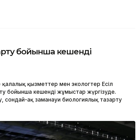
зарту бойынша кешенді
 қалалық қызметтер мен экологтер Есіл
рту бойынша кешенді жұмыстар жүргізуде.
, сондай-ақ заманауи биологиялық тазарту