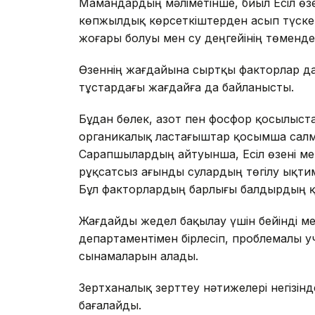
Мамандардың мәліметінше, биыл Есіл өзе
көпжылдық көрсеткіштерден асып түске
жоғары болуы мен су деңгейінің төмендеу
Өзеннің жағдайына сыртқы факторлар да 
тұстардағы жағдайға да байланысты.
Бұдан бөлек, азот пен фосфор қосылыста
органикалық ластағыштар қосымша салма
Сарапшылардың айтуынша, Есіл өзені м
рұқсатсыз ағынды сулардың төгілу ықт
Бұл факторлардың барлығы балдырдың қ
Жағдайды жедел бақылау үшін бейінді м
департаментімен бірлесіп, проблемалы уч
сынамаларын алады.
Зертханалық зерттеу нәтижелері негізін
бағалайды.