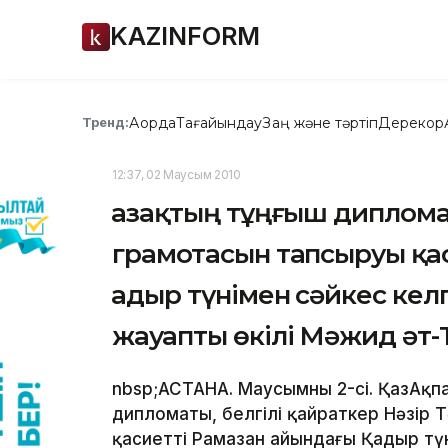
KAZINFORM
Ақорда
Тағайындау
Заң және тәртіп
Дерекқор
Тренд:
12:37, 02 Маусым 2010
Қазақтың тұңғыш диплом
грамотасын тапсыруы қа
Қадыр түнімен сәйкес ке
жауапты өкілі Мәжид әт-
nbsp;АСТАНА. Маусымның 2-сі. ҚазАқпа
дипломаты, белгілі қайраткер Нәзір 
қасиетті Рамазан айындағы Қадыр түн