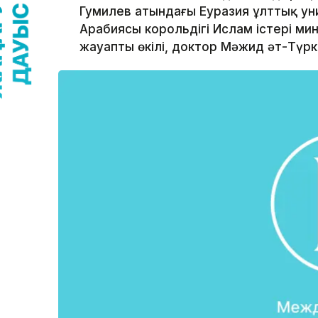
Гумилев атындағы Еуразия ұлттық ун
Арабиясы корольдігі Ислам істері ми
жауапты өкілі, доктор Мәжид әт-Түрк