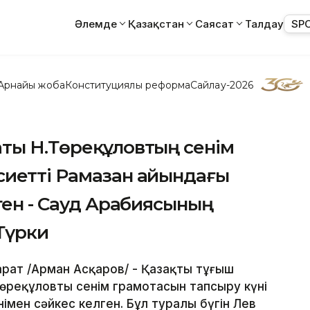
Әлемде
Қазақстан
Саясат
Талдау
SP
Арнайы жоба
Конституциялық реформа
Сайлау-2026
аты Н.Төреқұловтың сенім
сиетті Рамазан айындағы
лген - Сауд Арабиясының
Түрки
рат /Арман Асқаров/ - Қазақтың тұңғыш
Төреқұловтың сенім грамотасын тапсыру күні
імен сәйкес келген. Бұл туралы бүгін Лев