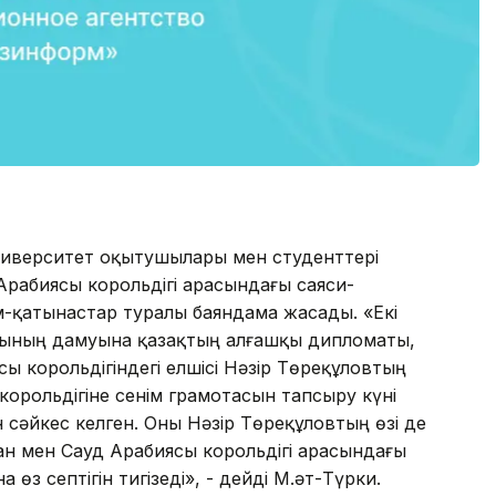
ниверситет оқытушылары мен студенттері
 Арабиясы корольдігі арасындағы саяси-
-қатынастар туралы баяндама жасады. «Екі
рының дамуына қазақтың алғашқы дипломаты,
ы корольдігіндегі елшісі Нәзір Төреқұловтың
 корольдігіне сенім грамотасын тапсыру күні
 сәйкес келген. Оны Нәзір Төреқұловтың өзі де
тан мен Сауд Арабиясы корольдігі арасындағы
 септігін тигізеді», - дейді М.әт-Түрки.