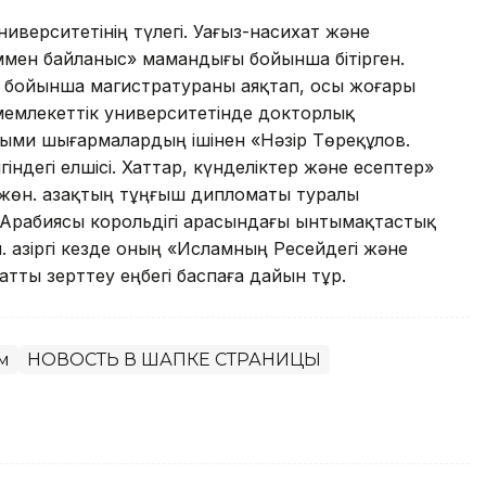
иверситетінің түлегі. Уағыз-насихат және
ммен байланыс» мамандығы бойынша бітірген.
 бойынша магистратураны аяқтап, осы жоғары
мемлекеттік университетінде докторлық
лыми шығармалардың ішінен «Нәзір Төреқұлов.
ндегі елшісі. Хаттар, күнделіктер және есептер»
 жөн. Қазақтың тұңғыш дипломаты туралы
д Арабиясы корольдігі арасындағы ынтымақтастық
 Қазіргі кезде оның «Исламның Ресейдегі және
тты зерттеу еңбегі баспаға дайын тұр.
м
НОВОСТЬ В ШАПКЕ СТРАНИЦЫ