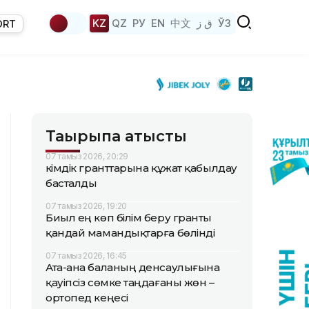
KZ
QZ
РУ
EN
中文
ق ز
ЎЗ
ORT
Тақырыпқа қатысты
07 тамыз 2026, 20:29
Әкімдік гранттарына құжат қабылдау
басталды
07 тамыз 2026, 19:20
Биыл ең көп білім беру гранты
қандай мамандықтарға бөлінді
07 тамыз 2026, 16:45
Ата-ана баланың денсаулығына
қауіпсіз сөмке таңдағаны жөн –
ортопед кеңесі