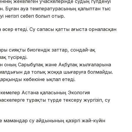
нінің жекелеген учаскелерінде судың гүлденуі
н. Бұған ауа температурасының қалыптан тыс
і негізгі себеп болып отыр.
әсер етеді. Су сапасы қатты ағыста орналасқан
ры сияқты биогендік заттар, сондай-ақ
қ түсіреді.
ен оның Сарыбұлақ және Ақбұлақ жылғаларына
ималдығын да толық жоққа шығаруға болмайды.
арқынды көбеюіне ықпал етеді.
екемелер Астана қаласының Экология
аскелерге тұрақты түрде тексеру жүргізіп, су
де мамандар су айдынының қазіргі жай-күйін