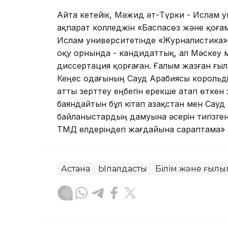
Айта кетейік, Мәжид әт-Түрки - Ислам ун
ақпарат колледжін «Баспасөз және қоға
Ислам университетінде «Журналистика»
оқу орнында - кандидаттық, ал Мәскеу 
диссертация қорғаған. Ғалым жазған ғы
Кеңес одағының Сауд Арабиясы корольдігі
атты зерттеу еңбегін ерекше атап өткен
баяндайтын бұл кітап Қазақстан мен Сау
байланыстардың дамуына әсерін тигізген.
ТМД елдеріндегі жағдайына сараптама» а
Астана
Ықпалдастық
Білім және ғылы