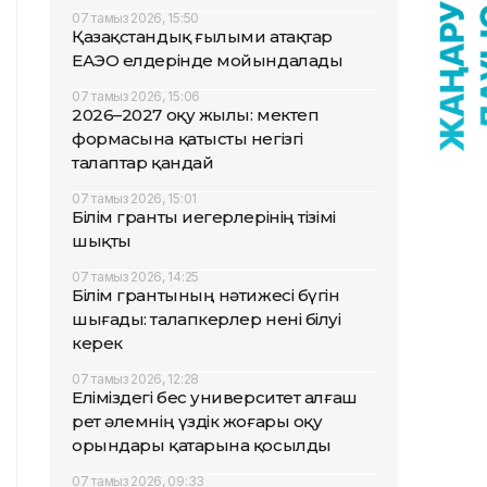
07 тамыз 2026, 15:50
Қазақстандық ғылыми атақтар
ЕАЭО елдерінде мойындалады
07 тамыз 2026, 15:06
2026–2027 оқу жылы: мектеп
формасына қатысты негізгі
талаптар қандай
07 тамыз 2026, 15:01
Білім гранты иегерлерінің тізімі
шықты
07 тамыз 2026, 14:25
Білім грантының нәтижесі бүгін
шығады: талапкерлер нені білуі
керек
07 тамыз 2026, 12:28
Еліміздегі бес университет алғаш
рет әлемнің үздік жоғары оқу
орындары қатарына қосылды
07 тамыз 2026, 09:33