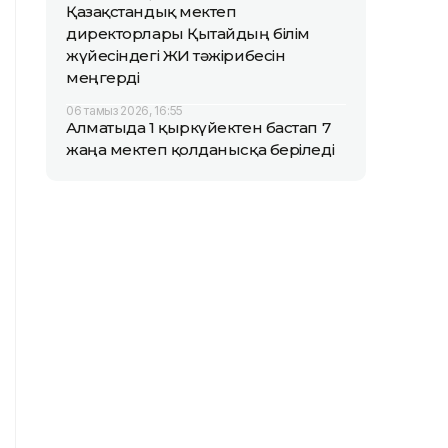
Қазақстандық мектеп
директорлары Қытайдың білім
жүйесіндегі ЖИ тәжірибесін
меңгерді
06 тамыз 2026, 16:55
Алматыда 1 қыркүйектен бастап 7
жаңа мектеп қолданысқа беріледі