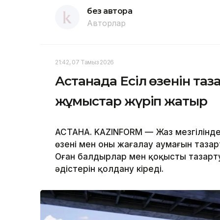
без автора
Авторлар
21:42, 07 Тамыз 2026
Астанада Есіл өзенін та
жұмыстар жүріп жатыр
АСТАНА. KAZINFORM — Жаз мезгілінде
өзені мен оның жағалау аумағын таза
Оған балдырлар мен қоқысты тазарту
әдістерін қолдану кіреді.