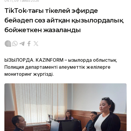
04:11, 09 Тамыз 2026
TikТok-тағы тікелей эфирде
бейәдеп сөз айтқан қызылордалық
бойжеткен жазаланды
ҚЫЗЫЛОРДА. KAZINFORM – Қызылорда облыстық
Полиция департаменті әлеуметтік желілерге
мониторинг жүргізді.