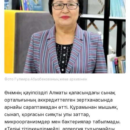
Фото Гүлмира Абызбекованың жеке архивінен
Өнімнің қауіпсіздігі Алматы қаласындағы сынақ
орталығының аккредиттелген зертханасында
арнайы сараптамадан өтті. Құрамынан мышьяк,
сынап, қорғасын сияқты улы заттар,
микроорганизмдер мен бактериялар табылмады.
«Теріні тітіркендірмейді, аллергия тудырмайды,