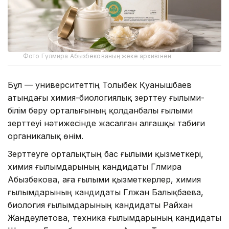
Фото Гүлмира Абызбекованың жеке архивінен
Бұл — университеттің Толыбек Қуанышбаев
атындағы химия-биологиялық зерттеу ғылыми-
білім беру орталығының қолданбалы ғылыми
зерттеуі нәтижесінде жасалған алғашқы табиғи
органикалық өнім.
Зерттеуге орталықтың бас ғылыми қызметкері,
химия ғылымдарының кандидаты Гүлмира
Абызбекова, аға ғылыми қызметкерлер, химия
ғылымдарының кандидаты Гүлжан Балықбаева,
биология ғылымдарының кандидаты Райхан
Жандәулетова, техника ғылымдарының кандидаты