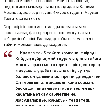
Шолпан Еспенбетова және Анипа Тапалова,
педагогика ғылымдарының кандидаты Карима
Арынова, жас зерттеуші, 4-курс студенті Аружан
Талғатова қатысты.
Сыр өңірінің континентальды климаты мен
экологиялық факторлары теріні тез құрғатып
жіберетіні белгілі. Ғалымдар тобы осы мәселені
табиғи жолмен шешуді көздеген.
— Кремге тек 5 табиғи компонент кіреді.
Қойдың құйрық майы құрамындағы табиғи
май қышқылы мен стерин терінің ең терең
жасушалық қабаттарына өтіп, су-тұз
балансын қалпына келтіретіні дәлелденген.
Ол теріні ылғалдандырып қана қоймай,
басқа да пайдалы заттарды терінің ішкі
қабатына өткізу қабілетіне ие.
Жасушалардың жаңаруын тездетеді.
Жүзім тұқымының майы — теріні