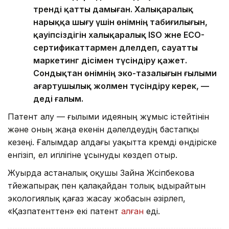
тренді қатты дамыған. Халықаралық
нарыққа шығу үшін өнімнің табиғилығын,
қауіпсіздігін халықаралық ISO және ECO-
сертификаттармен дәлелдеп, сауатты
маркетинг әдісімен түсіндіру қажет.
Сондықтан өнімнің эко-тазалығын ғылыми
ағартушылық жолмен түсіндіру керек, —
деді ғалым.
Патент алу — ғылыми идеяның жұмыс істейтінін
және оның жаңа екенін дәлелдеудің бастапқы
кезеңі. Ғалымдар алдағы уақытта кремді өндіріске
енгізіп, ел игілігіне ұсынуды көздеп отыр.
Жуырда астаналық оқушы Зайна Жүсіпбекова
түйежапырақ пен қалақайдан толық ыдырайтын
экологиялық қағаз жасау жобасын әзірлеп,
«Қазпатенттен» екі патент
алған
еді.