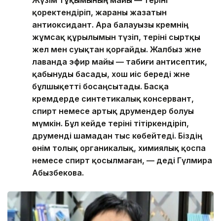
қоректендіріп, жараны жазатын
антиоксидант. Ара балауызы кремнің
жұмсақ құрылымын түзіп, теріні сыртқы
жел мен суықтан қорғайды. Жалбыз және
лаванда эфир майы — табиғи антисептик,
қабынуды басады, хош иіс береді және
бұлшықетті босаңсытады. Басқа
кремдерде синтетикалық консервант,
спирт немесе артық дәрумендер болуы
мүмкін. Бұл кейде теріні тітіркендіріп,
дәруменді шамадан тыс көбейтеді. Біздің
өнім толық органикалық, химиялық қоспа
немесе спирт қосылмаған, — деді Гүлмира
Абызбекова.