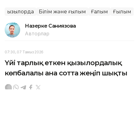
Қызылорда
Білім және ғылым
Ғалым
Ғылым
Назерке Саниязова
Авторлар
07:30, 07 Тамыз 2026
Үйі тарлық еткен қызылордалық
көпбалалы ана сотта жеңіп шықты
ҚЫЗЫЛОРДА. KAZINFORM — Қызылорда облысының
мамандандырылған ауданаралық әкімшілік соты
көпбалалы ананың тұрғын үй құқығын қорғады.