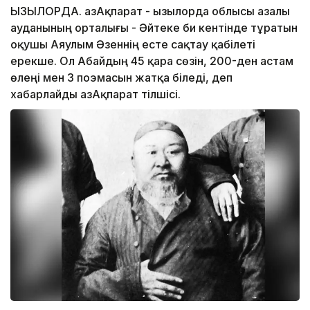
ҚЫЗЫЛОРДА. ҚазАқпарат - Қызылорда облысы Қазалы
ауданының орталығы - Әйтеке би кентінде тұратын
оқушы Аяулым Әзеннің есте сақтау қабілеті
ерекше. Ол Абайдың 45 қара сөзін, 200-ден астам
өлеңі мен 3 поэмасын жатқа біледі, деп
хабарлайды ҚазАқпарат тілшісі.