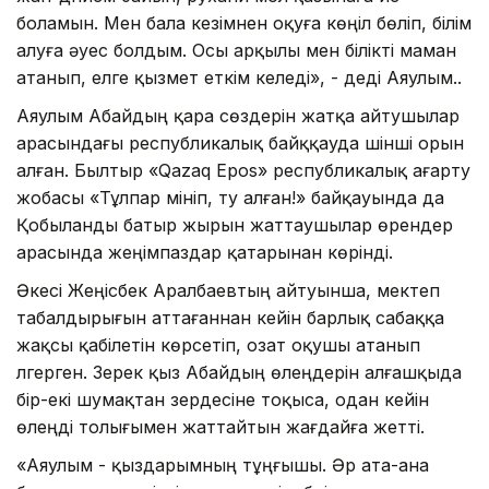
боламын. Мен бала кезімнен оқуға көңіл бөліп, білім
алуға әуес болдым. Осы арқылы мен білікті маман
атанып, елге қызмет еткім келеді», - деді Аяулым..
Аяулым Абайдың қара сөздерін жатқа айтушылар
арасындағы республикалық байққауда үшінші орын
алған. Былтыр «Qazaq Epos» республикалық ағарту
жобасы «Тұлпар мініп, ту алған!» байқауында да
Қобыланды батыр жырын жаттаушылар өрендер
арасында жеңімпаздар қатарынан көрінді.
Әкесі Жеңісбек Аралбаевтың айтуынша, мектеп
табалдырығын аттағаннан кейін барлық сабаққа
жақсы қабілетін көрсетіп, озат оқушы атанып
үлгерген. Зерек қыз Абайдың өлеңдерін алғашқыда
бір-екі шумақтан зердесіне тоқыса, одан кейін
өлеңді толығымен жаттайтын жағдайға жетті.
«Аяулым - қыздарымның тұңғышы. Әр ата-ана