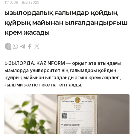
11:10, 08 Тамыз 2026
Қызылордалық ғалымдар қойдың
құйрық майынан ылғалдандырғыш
крем жасады
ҚЫЗЫЛОРДА. KAZINFORM — Қорқыт ата атындағы
Қызылорда университетінің ғалымдары қойдың
құйрық майынан ылғалдандырғыш крем әзірлеп,
ғылыми жетістікке патент алды.