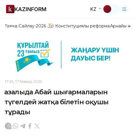
KAZINFORM
KZ
Сайлау-2026
Конституциялық реформа
Арнайы жо
Тренд:
17:45, 17 Мамыр 2020
Қазалыда Абай шығармаларын
түгелдей жатқа білетін оқушы
тұрады