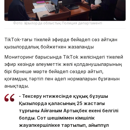
Фото: Қызылорда облыстық Полиция департаменті
TikТok-тағы тікелей эфирде бейәдеп сөз айтқан
қызылордалық бойжеткен жазаланды
Мониторинг барысында TikТok желісіндегі тікелей
эфир кезінде әлеуметтік желі қолданушыларының
бірі бірнеше мәрте бейәдеп сөздер айтып,
қоғамдық тәртіп пен әдеп нормаларын бұзғанын
анықтады.
- Тексеру нәтижесінде құқық бұзушы
Қызылорда қаласының 25 жастағы
тұрғыны Айғаным Артықбек екені белгілі
болды. Сот шешімімен әкімшілік
жауапкершілікке тартылып, айыппұл