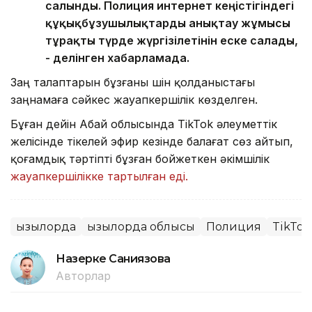
салынды. Полиция интернет кеңістігіндегі
құқықбұзушылықтарды анықтау жұмысы
тұрақты түрде жүргізілетінін еске салады,
- делінген хабарламада.
Заң талаптарын бұзғаны үшін қолданыстағы
заңнамаға сәйкес жауапкершілік көзделген.
Бұған дейін Абай облысында TikTok әлеуметтік
желісінде тікелей эфир кезінде балағат сөз айтып,
қоғамдық тәртіпті бұзған бойжеткен әкімшілік
жауапкершілікке тартылған еді.
Қызылорда
Қызылорда облысы
Полиция
TikTok
Назерке Саниязова
Авторлар