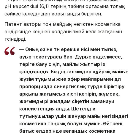
pH көрсеткіші (6,1) терінің табиғи ортасына толық
сәйкес келеді» деп қорытынды берілген.
Патент авторы тоң майдың неліктен косметика
өндірісінде кеңінен қолданылмай келе жатқанын
түсіндірді.
— Оның өзіне тән ерекше иісі мен тығыз,
ауыр текстурасы бар. Дұрыс өңделмесе,
теріге баяу сіңіп, майлы жылтыр із
қалдырады. Біздің ғалымдар құйрық майын
жүзім тұқымы және эфир майларымен дәл
пропорцияда синергиялық түрде біріктіру
арқылы жағымсыз иісті кетіріп, жұмсақ,
жағымды әрі жылдам сіңетін заманауи
консистенция алды. Шетелдік
тұтынушылар үшін жануар майы негізіндегі
косметика таңсық болуы мүмкін. Өйткені
батыс елдерінде вегандық косметика