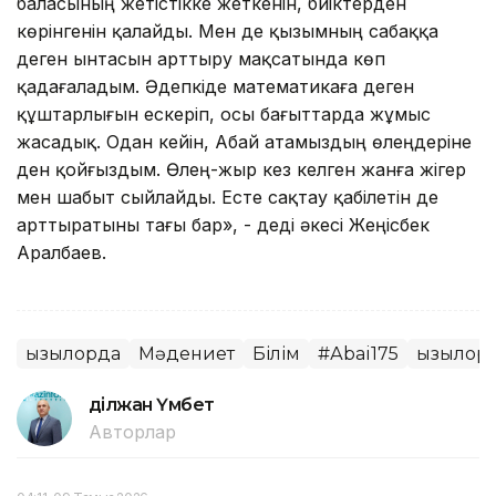
баласының жетістікке жеткенін, биіктерден
көрінгенін қалайды. Мен де қызымның сабаққа
деген ынтасын арттыру мақсатында көп
қадағаладым. Әдепкіде математикаға деген
құштарлығын ескеріп, осы бағыттарда жұмыс
жасадық. Одан кейін, Абай атамыздың өлеңдеріне
ден қойғыздым. Өлең-жыр кез келген жанға жігер
мен шабыт сыйлайды. Есте сақтау қабілетін де
арттыратыны тағы бар», - деді әкесі Жеңісбек
Аралбаев.
Қызылорда
Мәдениет
Білім
#Аbai175
Қызылор
Әділжан Үмбет
Авторлар