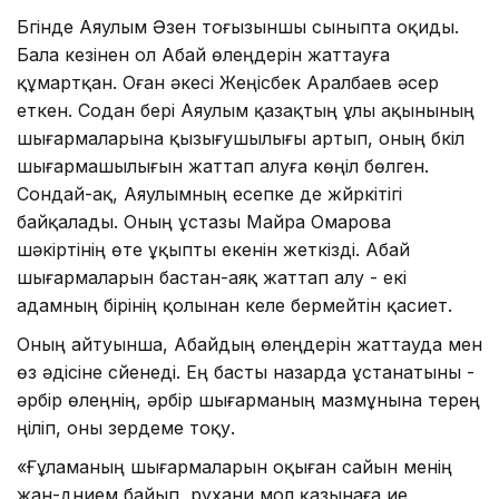
Бүгінде Аяулым Әзен тоғызыншы сыныпта оқиды.
Бала кезінен ол Абай өлеңдерін жаттауға
құмартқан. Оған әкесі Жеңісбек Аралбаев әсер
еткен. Содан бері Аяулым қазақтың ұлы ақынының
шығармаларына қызығушылығы артып, оның бүкіл
шығармашылығын жаттап алуға көңіл бөлген.
Сондай-ақ, Аяулымның есепке де жүйркітігі
байқалады. Оның ұстазы Майра Омарова
шәкіртінің өте ұқыпты екенін жеткізді. Абай
шығармаларын бастан-аяқ жаттап алу - екі
адамның бірінің қолынан келе бермейтін қасиет.
Оның айтуынша, Абайдың өлеңдерін жаттауда мен
өз әдісіне сүйенеді. Ең басты назарда ұстанатыны -
әрбір өлеңнің, әрбір шығарманың мазмұнына терең
үңіліп, оны зердеме тоқу.
«Ғұламаның шығармаларын оқыған сайын менің
жан-дүнием байып, рухани мол қазынаға ие