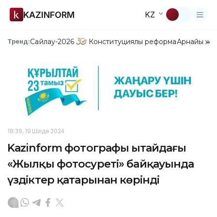
KAZINFORM
KZ
Сайлау-2026
Конституциялық реформа
Арнайы жо
Тренд:
18:39, 19 Шілде 2024
Kazinform фотографы Қытайдағы
«Жылқы фотосуреті» байқауында
үздіктер қатарынан көрінді