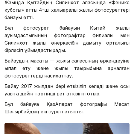
Жақында Қытайдың Силинхот қаласында «Феникс
кубогы» атты 4-ші халықаралық жылқы фотосуреттері
байқауы өтті.
Бұл фотосурет байқауын Қытай жылқы
қауымдастығының фотографтар филиалы мен
Силинхот жылқы өнеркәсібін дамыту орталығы
бірлесіп ұйымдастырады.
Байқаудың мақсаты — жылқы саласының өркендеуіне
ықпал ету және жылқы тақырыбына арналған
фотосуреттерді насихаттау.
Байқау 2017 жылдан бері өткізіліп келеді және осы
уақытқа дейін төртінші рет өткізіліп отыр.
Бұл байқауға ҚазАқпарат фотографы Мақсат
Шағырбайдың екі суреті қатысты.