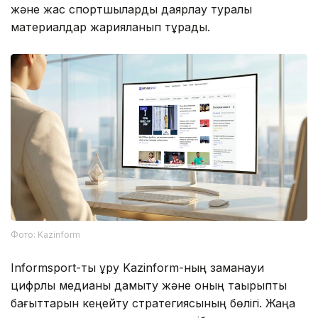
және жас спортшыларды даярлау туралы
материалдар жарияланып тұрады.
Фото: Kazinform
Informsport-ты құру Kazinform-ның заманауи
цифрлық медианы дамыту және оның тақырыптық
бағыттарын кеңейту стратегиясының бөлігі. Жаңа