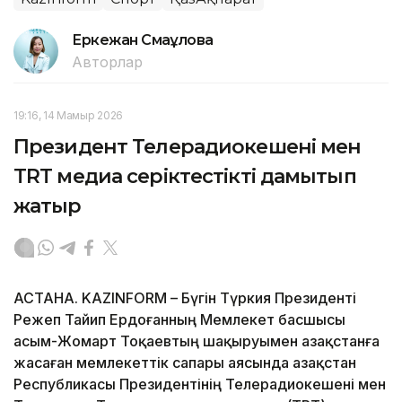
Еркежан Смағұлова
Авторлар
19:16, 14 Мамыр 2026
Президент Телерадиокешені мен
TRT медиа серіктестікті дамытып
жатыр
АСТАНА. KAZINFORM – Бүгін Түркия Президенті
Режеп Тайип Ердоғанның Мемлекет басшысы
Қасым-Жомарт Тоқаевтың шақыруымен Қазақстанға
жасаған мемлекеттік сапары аясында Қазақстан
Республикасы Президентінің Телерадиокешені мен