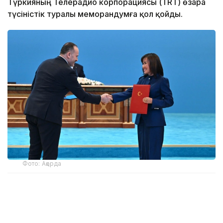
Түркияның Телерадио корпорациясы (TRT) өзара
түсіністік туралы меморандумға қол қойды.
Фото: Ақорда
Кәсіби саладағы екіжақты ынтымақтастықты
дамытуға негіз болған құжатқа екі ел
көшбасшыларының қатысуымен ҚР Президенті