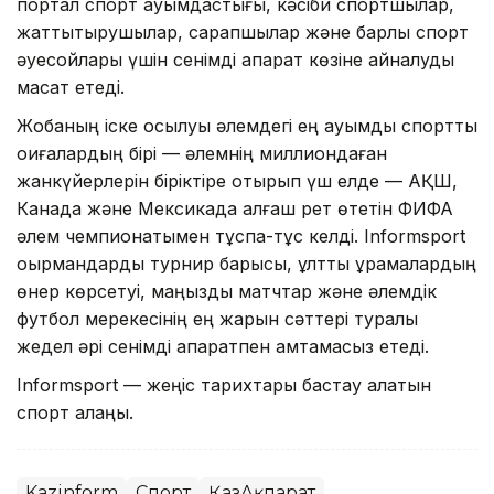
портал спорт қауымдастығы, кәсіби спортшылар,
жаттықтырушылар, сарапшылар және барлық спорт
әуесқойлары үшін сенімді ақпарат көзіне айналуды
мақсат етеді.
Жобаның іске қосылуы әлемдегі ең ауқымды спорттық
оқиғалардың бірі — әлемнің миллиондаған
жанкүйерлерін біріктіре отырып үш елде — АҚШ,
Канада және Мексикада алғаш рет өтетін ФИФА
әлем чемпионатымен тұспа-тұс келді. Informsport
оқырмандарды турнир барысы, ұлттық құрамалардың
өнер көрсетуі, маңызды матчтар және әлемдік
футбол мерекесінің ең жарқын сәттері туралы
жедел әрі сенімді ақпаратпен қамтамасыз етеді.
Informsport — жеңіс тарихтары бастау алатын
спорт алаңы.
Kazinform
Спорт
ҚазАқпарат