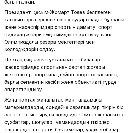
бағытталған.
Президент Қасым-Жомарт Тоқаев белгілеген
тақырыптарға ерекше назар аударылады: бұқаралық
және жасөспірімдер спортын дамыту, спорт
федерацияларының тиімділігін арттыру және
Олимпиадалық резерв мектептері мен
колледждерін қолдау.
Порталдың негізгі ұстанымы — балалар-
жасөспірімдер спортынан бастап жоғары
жетістіктер спортына дейінгі спорт саласының
барлық сегментін кәсіби және объективті түрде
ақпараттандыру.
Жаңа портал жаңалықтар мен талдамалық
материалдарды, сондай-ақ сарапшылар пікірін бір
алаңға тоғыстыруды көздейді. Сайтта жаңалықтар,
сұхбаттар, шолулар, мамандардың пікірлері,
өңірлердегі спорттық бастамалар, үздік жобалар