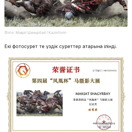
Фото: Мақсат Шағырбай / Kazinform
Екі фотосурет те үздік суреттер қатарына ілінді.