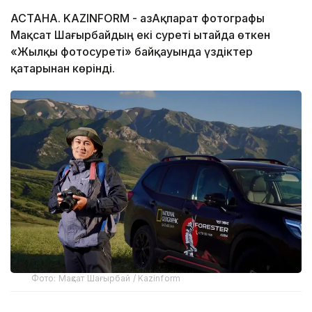
АСТАНА. KAZINFORM - ҚазАқпарат фотографы
Мақсат Шағырбайдың екі суреті Қытайда өткен
«Жылқы фотосуреті» байқауында үздіктер
қатарынан көрінді.
Фото: Мақсат Шағырбай / Kazinform