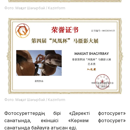
Фото: Мақсат Шағырбай / Kazinform
Фото: Мақсат Шағырбай / Kazinform
Фотосуреттердің бірі «Деректі фотосурет»
санатында, екіншісі «Көркем фотосурет»
санатында байқауға қатысқан еді.