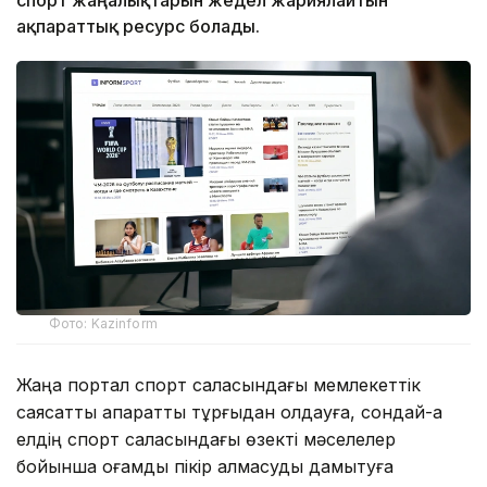
ақпараттық ресурс болады.
Фото: Kazinform
Жаңа портал спорт саласындағы мемлекеттік
саясатты ақпараттық тұрғыдан қолдауға, сондай-ақ
елдің спорт саласындағы өзекті мәселелер
бойынша қоғамдық пікір алмасуды дамытуға