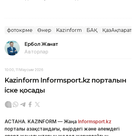
фотокөрме
Өнер
Kazinform
БАҚ
ҚазАқпарат
Ербол Жанат
Авторлар
10:00, 11 Маусым 2026
Kazinform Informsport.kz порталын
іске қосады
АСТАНА. KAZINFORM — Жаңа
Informsport.kz
порталы Қазақстандағы, өңірдегі және әлемдегі
спорт жаңалықтарын жедел жариялайтын