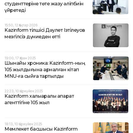
студенттеріне төте жазу әліпбиін
үйретеді
15:50, 12 Қаңтар 2026
Kazinform тілшісі Дәулет Ізтілеуов
мезгілсіз дүниеден өтті
19:00, 17 Қазан 2025
Шынайы хроника: Kazinform-ның
105 жылдығына арналған кітап
MNU-ға сыйға тартылды
22:23, 10 Қыркүйек 2025
Kazinform халықаралық ақпарат
агенттігіне 105 жыл
18:13, 10 Қыркүйек 2025
Мемлекет басшысы Kazinform