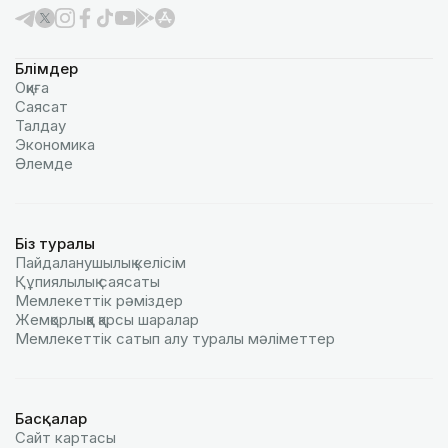
Бөлімдер
Оқиға
Саясат
Талдау
Экономика
Әлемде
Біз туралы
Пайдаланушылық келiciм
Құпиялылық саясаты
Мемлекеттік рәміздер
Жемқорлыққа қарсы шаралар
Мемлекеттік сатып алу туралы мәлiметтер
Басқалар
Сайт картасы