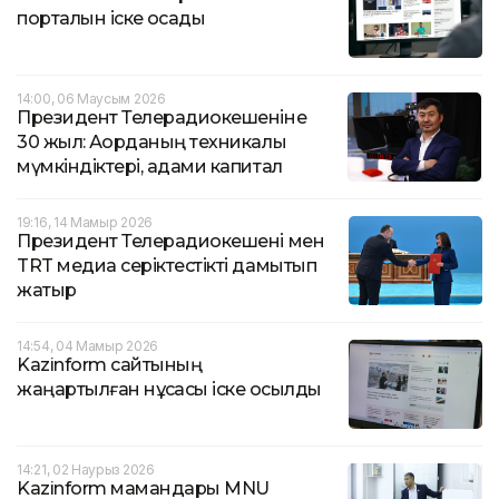
порталын іске қосады
14:00, 06 Маусым 2026
Президент Телерадиокешеніне
30 жыл: Ақорданың техникалық
мүмкіндіктері, адами капитал
19:16, 14 Мамыр 2026
Президент Телерадиокешені мен
TRT медиа серіктестікті дамытып
жатыр
14:54, 04 Мамыр 2026
Kazinform сайтының
жаңартылған нұсқасы іске қосылды
14:21, 02 Наурыз 2026
Kazinform мамандары MNU