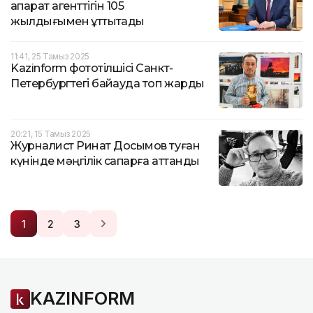
ақпарат агенттігін 105
жылдығымен құттықтады
11:41, 25 Тамыз 2025
Kazinform фототілшісі Санкт-
Петербургтегі байқауда топ жарды
20:21, 15 Тамыз 2025
Журналист Ринат Досымов туған
күнінде мәңгілік сапарға аттанды
1
2
3
KAZINFORM