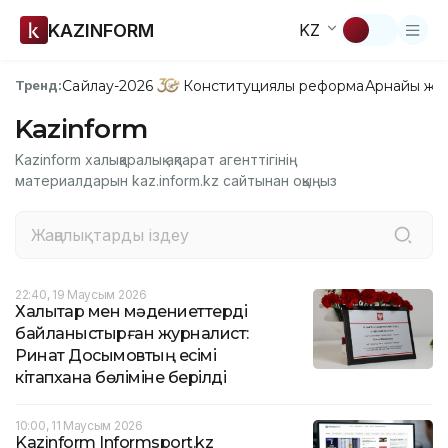
KAZINFORM
KZ
Сайлау-2026
Конституциялық реформа
Арнайы жо
Тренд:
Kazinform
Kazinform халықаралық ақпарат агенттігінің
материалдарын kaz.inform.kz сайтынан оқыңыз
22:40, 19 Маусым 2026
Халықтар мен мәдениеттерді
байланыстырған журналист:
Ринат Досымовтың есімі
кітапхана бөліміне берілді
10:00, 11 Маусым 2026
Kazinform Informsport.kz