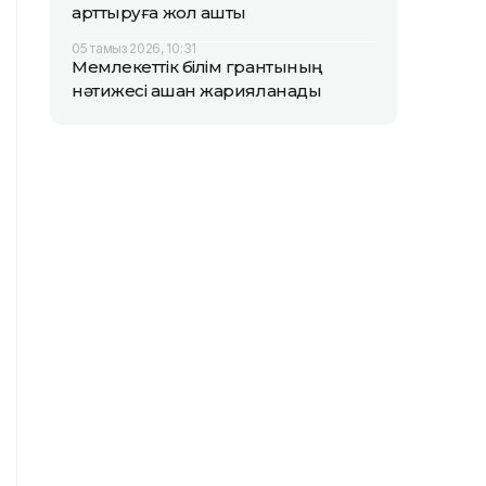
арттыруға жол ашты
05 тамыз 2026, 10:31
Мемлекеттік білім грантының
нәтижесі қашан жарияланады