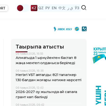
KZ
QZ
РУ
EN
中文
ق ز
ЎЗ
ORT
Тақырыпқа қатысты
06 тамыз 2026, 16:55
Алматыда 1 қыркүйектен бастап 8
жаңа мектеп қолданысқа беріледі
06 тамыз 2026, 16:36
Негізгі ҰБТ аяқталды: 821 талапкер
130 балдан жоғары нәтиже көрсетті
06 тамыз 2026, 12:43
2026-2027 оқу жылында қай салаға
грант көп бөлінді
06 тамыз 2026, 09:42