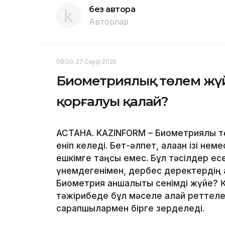
без автора
Авторлар
08:00, 27 Сәуір 2026
Биометриялық төлем жүйе
қорғалуы қалай?
АСТАНА. KAZINFORM – Биометриялық тө
еніп келеді. Бет-әлпет, алақан ізі не
ешкімге таңсық емес. Бұл тәсілдер ес
үнемдегенімен, дербес деректердің қа
Биометрия қаншалықты сенімді жүйе? 
тәжірибеде бұл мәселе қалай реттелед
сарапшылармен бірге зерделеді.