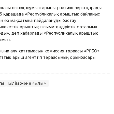
ң жазғы сынақ жұмыстарының нәтижелерін қарады
 25 қарашада «Республикалық ғарыштық байланыс
ін өз мақсатына пайдалануды бастау
екеттік ғарыштық ғылыми-өндірістік орталығы»
ды», деп хабарлады «Республикалық ғарыштық
меті.
ығына алу хаттамасын комиссия төрағасы «РҒБО»
лттық ғарыш агенттігі төрағасының орынбасары
ық
Білім және ғылым