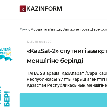
KAZINFORM
Ақорда
Тағайындау
Заң және тәртіп
Дерекқор
Тренд:
12:31, 28 Қараша 2011
«KazSat-2» спутнигі Қаза
меншігіне берілді
ТАНА. 28 қараша. ҚазАқпарат /Сара Қаб
Республикасы Ұлттық ғарыш агенттігі
Қазақстан Республикасының меншігіне