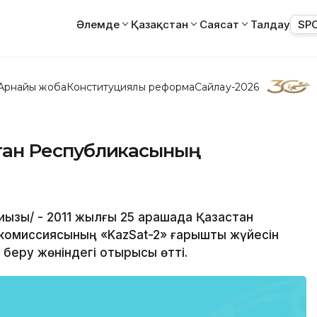
Әлемде
Қазақстан
Саясат
Талдау
SP
Арнайы жоба
Конституциялық реформа
Сайлау-2026
қстан Республикасының
иқызы/ - 2011 жылғы 25 қарашада Қазақстан
 комиссиясының «KazSat-2» ғарыштық жүйесін
 беру жөніндегі отырысы өтті.