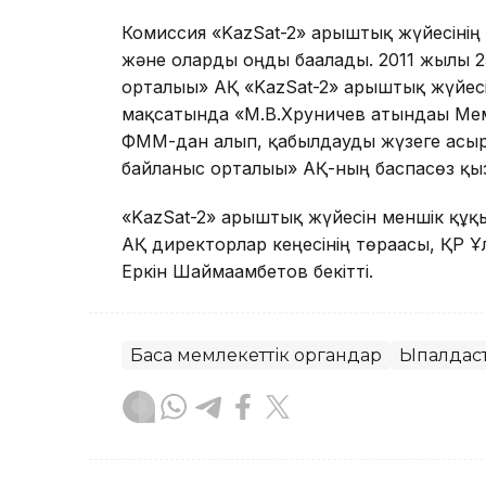
Комиссия «KazSat-2» ғарыштық жүйесіні
және оларды оңды бағалады. 2011 жылғы
орталығы» АҚ «KazSat-2» ғарыштық жүйес
мақсатында «М.В.Хруничев атындағы Мемл
ФММ-дан алып, қабылдауды жүзеге асыр
байланыс орталығы» АҚ-ның баспасөз қыз
«KazSat-2» ғарыштық жүйесін меншік құқ
АҚ директорлар кеңесінің төрағасы, ҚР Ұ
Еркін Шаймағамбетов бекітті.
Басқа мемлекеттік органдар
Ықпалдаст