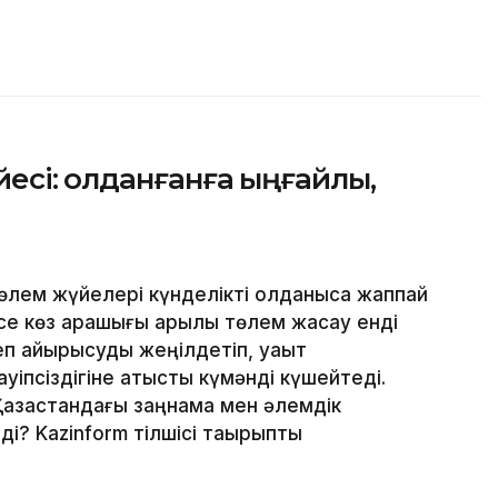
сі: Қолданғанға ыңғайлы,
лем жүйелері күнделікті қолданысқа жаппай
месе көз қарашығы арқылы төлем жасау енді
еп айырысуды жеңілдетіп, уақыт
уіпсіздігіне қатысты күмәнді күшейтеді.
Қазақстандағы заңнама мен әлемдік
і? Kazinform тілшісі тақырыпты