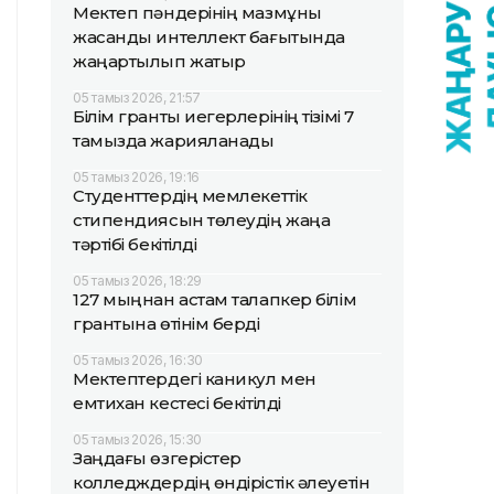
Мектеп пәндерінің мазмұны
жасанды интеллект бағытында
жаңартылып жатыр
05 тамыз 2026, 21:57
Білім гранты иегерлерінің тізімі 7
тамызда жарияланады
05 тамыз 2026, 19:16
Студенттердің мемлекеттік
стипендиясын төлеудің жаңа
тәртібі бекітілді
05 тамыз 2026, 18:29
127 мыңнан астам талапкер білім
грантына өтінім берді
05 тамыз 2026, 16:30
Мектептердегі каникул мен
емтихан кестесі бекітілді
05 тамыз 2026, 15:30
Заңдағы өзгерістер
колледждердің өндірістік әлеуетін