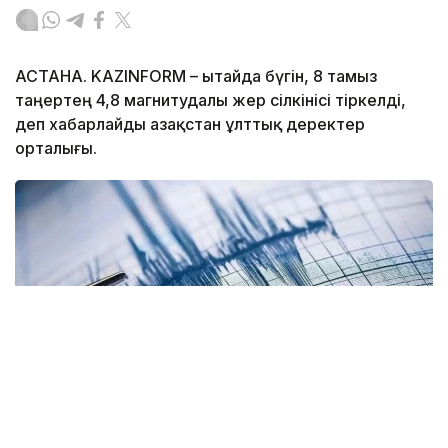
АСТАНА. KAZINFORM – Қытайда бүгін, 8 тамыз
таңертең 4,8 магнитудалы жер сілкінісі тіркелді,
деп хабарлайды Қазақстан ұлттық деректер
орталығы.
Фото: Анадолы