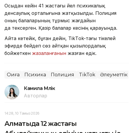
Осыдан кейін 41 жастағы әйел психикалық
денсаулық орталығына жатқызылды. Полиция
оның балаларының тұрмыс жағдайын
да тексерген. Қазір балалар әкесінің қарауында.
Айта кетейік, бұған дейін, TikТok-тағы тікелей
эфирде бейәдеп сөз айтқан қызылордалық
бойжеткен
жазаланғанын
жазған едік.
Оқиға
Психика
Полиция
TikTok
Әлеуметтік ж
Камила Мүлік
Авторлар
14:28, 10 Тамыз 2026
Алматыда 12 жастағы