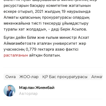
ресурстарын басқару комитетіне жататынын
ескере отырып, 2021 жылдың 19 наурызында
Алматы қаласының прокуратурасы олардың
мекенжайына тиісті тексеруді ұйымдастыру
туралы хат жолдады», - деді Берік Асылов.
Бұған дейін Білім және ғылым министрі Асхат
Аймағамбетовте аталған университет жер
учаскесінің 0,779 гектарға азаю фактісі
расталғанын
айтқан болатын.
Оқиға
ЖОО-лар
ҚР Бас прокуратурасы
Алмат
Марлан Жиембай
Авторлар