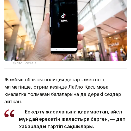
Фото: Pexels
Жамбыл облысы полиция департаментінің
мәліметінше, стрим кезінде Лайло Қасымова
кәмелетке толмаған балаларына да дөрекі сөздер
айтқан.
— Ескерту жасалғанына қарамастан, әйел
мұндай әрекетін жалғастыра берген, — деп
хабарлады тәртіп сақшылары.