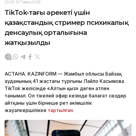
20:25, 10 Тамыз 2026
TikTok-тағы әрекеті үшін
қазақстандық стример психикалық
денсаулық орталығына
жатқызылды
АСТАНА. KAZINFORM — Жамбыл облысы Байзақ
ауданының 41 жастағы тұрғыны Лайло Касымова
TikTok желісінде «Алтын қыз» деген атпен
танымал. Ол тікелей эфир кезінде балағат сөздер
айтқаны үшін бірнеше рет әкімшілік
жауапкершілікке
тартылған.