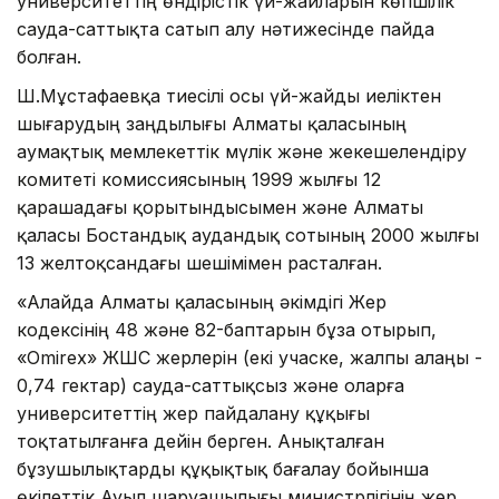
университеттің өндірістік үй-жайларын көпшілік
сауда-саттықта сатып алу нəтижесінде пайда
болған.
Ш.Мұстафаевқа тиесілі осы үй-жайды иеліктен
шығарудың заңдылығы Алматы қаласының
аумақтық мемлекеттік мүлік жəне жекешелендіру
комитеті комиссиясының 1999 жылғы 12
қарашадағы қорытындысымен жəне Алматы
қаласы Бостандық аудандық сотының 2000 жылғы
13 желтоқсандағы шешімімен расталған.
«Алайда Алматы қаласының əкімдігі Жер
кодексінің 48 жəне 82-баптарын бұза отырып,
«Omirex» ЖШС жерлерін (екі учаске, жалпы алаңы -
0,74 гектар) сауда-саттықсыз жəне оларға
университеттің жер пайдалану құқығы
тоқтатылғанға дейін берген. Анықталған
бұзушылықтарды құқықтық бағалау бойынша
өкілеттік Ауыл шаруашылығы министрлігінің жер