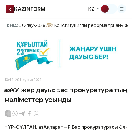
KAZINFORM
KZ
Сайлау-2026
Конституциялық реформа
Арнайы жо
Тренд:
10:44, 29 Наурыз 2021
ҚазҰУ жер дауы: Бас прокуратура тың
мәліметтер ұсынды
НҰР-СҰЛТАН. ҚазАқпарат – ҚР Бас прокуратурасы Әл-