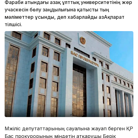
Фараби атындағы Қазақ ұлттық университетінің жер
учаскесін бөлу заңдылығына қатысты тың
мәліметтер ұсынды, деп хабарлайды ҚазАқпарат
тілшісі.
Мәжіліс депутаттарының сауалына жауап берген ҚР
Бас прокурорының міндетін атқарушы Берік