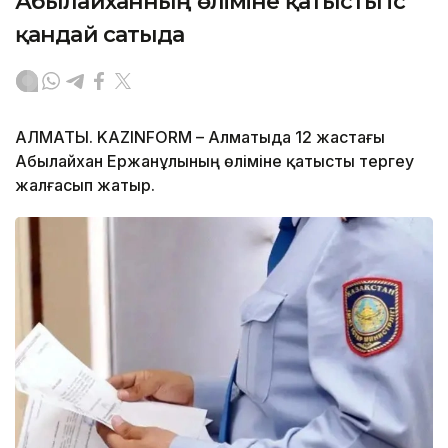
Абылайханның өліміне қатысты іс
қандай сатыда
АЛМАТЫ. KAZINFORM – Алматыда 12 жастағы
Абылайхан Ержанұлының өліміне қатысты тергеу
жалғасып жатыр.