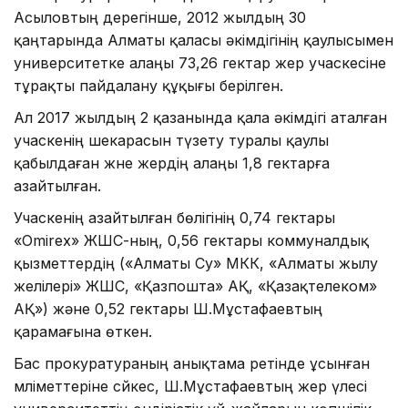
Асыловтың дерегінше, 2012 жылдың 30
қаңтарында Алматы қаласы əкімдігінің қаулысымен
университетке алаңы 73,26 гектар жер учаскесіне
тұрақты пайдалану құқығы берілген.
Ал 2017 жылдың 2 қазанында қала əкімдігі аталған
учаскенің шекарасын түзету туралы қаулы
қабылдаған және жердің алаңы 1,8 гектарға
азайтылған.
Учаскенің азайтылған бөлігінің 0,74 гектары
«Omirex» ЖШС-ның, 0,56 гектары коммуналдық
қызметтердің («Алматы Су» МКК, «Алматы жылу
желілері» ЖШС, «Қазпошта» АҚ, «Қазақтелеком»
АҚ») жəне 0,52 гектары Ш.Мұстафаевтың
қарамағына өткен.
Бас прокуратураның анықтама ретінде ұсынған
мәліметтеріне сәйкес, Ш.Мұстафаевтың жер үлесі