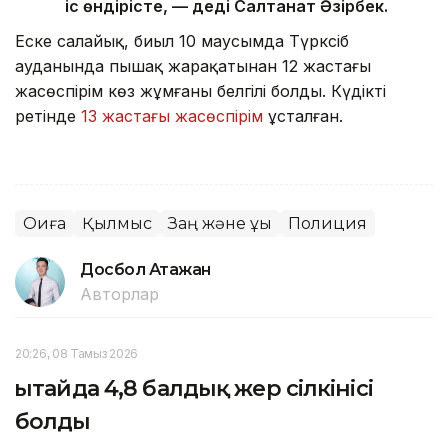
іс өндірісте, — деді Салтанат Әзірбек.
Еске салайық, биыл 10 маусымда Түрксіб
ауданында пышақ жарақатынан 12 жастағы
жасөспірім көз жұмғаны белгілі болды. Күдікті
ретінде
13 жастағы жасөспірім
ұсталған.
Оқиға
Қылмыс
Заң және құқық
Полиция
Досбол Атажан
Авторлар
20:26, 08 Тамыз 2026
Қытайда 4,8 балдық жер сілкінісі
болды